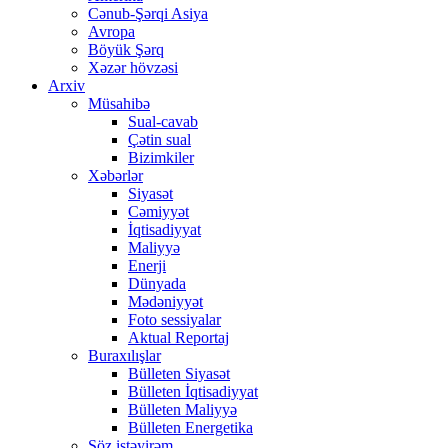
Cənub-Şərqi Asiya
Avropa
Böyük Şərq
Xəzər hövzəsi
Arxiv
Müsahibə
Sual-cavab
Çətin sual
Bizimkiler
Xəbərlər
Siyasət
Cəmiyyət
İqtisadiyyat
Maliyyə
Enerji
Dünyada
Mədəniyyət
Foto sessiyalar
Aktual Reportaj
Buraxılışlar
Bülleten Siyasət
Bülleten İqtisadiyyat
Bülleten Maliyyə
Bülleten Energetika
Söz istəyirəm