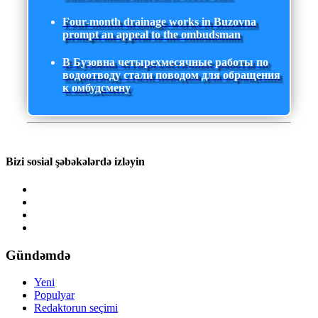
Four-month drainage works in Buzovna
prompt an appeal to the ombudsman
В Бузовна четырехмесячные работы по
водоотводу стали поводом для обращения
к омбудсмену
Bizi sosial şəbəkələrdə izləyin
Gündəmdə
Yeni
Populyar
Redaktorun seçimi