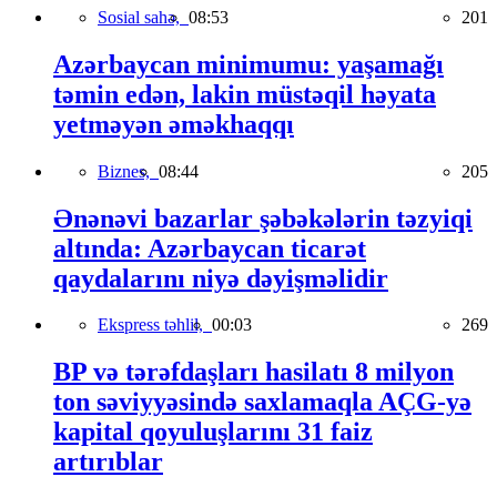
Sosial sahə,
08:53
201
Azərbaycan minimumu: yaşamağı
təmin edən, lakin müstəqil həyata
yetməyən əməkhaqqı
Biznes,
08:44
205
Ənənəvi bazarlar şəbəkələrin təzyiqi
altında: Azərbaycan ticarət
qaydalarını niyə dəyişməlidir
Ekspress təhlil,
00:03
269
BP və tərəfdaşları hasilatı 8 milyon
ton səviyyəsində saxlamaqla AÇG-yə
kapital qoyuluşlarını 31 faiz
artırıblar