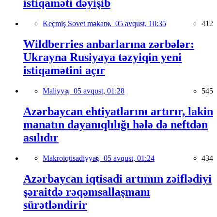
istiqaməti dəyişib
Keçmiş Sovet məkanı,
05 avqust, 10:35
412
Wildberries anbarlarına zərbələr:
Ukrayna Rusiyaya təzyiqin yeni
istiqamətini açır
Maliyyə,
05 avqust, 01:28
545
Azərbaycan ehtiyatlarını artırır, lakin
manatın dayanıqlılığı hələ də neftdən
asılıdır
Makroiqtisadiyyat,
05 avqust, 01:24
434
Azərbaycan iqtisadi artımın zəiflədiyi
şəraitdə rəqəmsallaşmanı
sürətləndirir