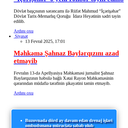
Dövlət başçısının sərəncamı ilə Rüfət Mahmud “İçərişəhər”
Dövlət Tarix-Memarlıq Qoruğu İdarə Heyətinin sədri təyin
edilib.
Ardını oxu
Siyasət
13 Fevral 2025, 17:01
Məhkəmə Şahnaz Bəylərqızını azad
etməyib
Fevralın 13-də Apellyasiya Məhkəməsi jurnalist Şahnaz
Bəylərqızının həbsilə bağlı Xətai Rayon Məhkəməsinin
qərarından müdafiə tərəfinin şikayətini təmin etməyib.
Ardını oxu
Buzovnada dörd ay davam edən drenaj işləri
ombudsmana müraciətə səbəb olub