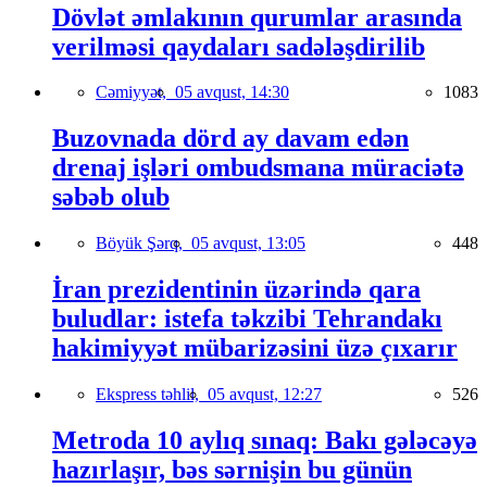
Dövlət əmlakının qurumlar arasında
verilməsi qaydaları sadələşdirilib
Cəmiyyət,
05 avqust, 14:30
1083
Buzovnada dörd ay davam edən
drenaj işləri ombudsmana müraciətə
səbəb olub
Böyük Şərq,
05 avqust, 13:05
448
İran prezidentinin üzərində qara
buludlar: istefa təkzibi Tehrandakı
hakimiyyət mübarizəsini üzə çıxarır
Ekspress təhlil,
05 avqust, 12:27
526
Metroda 10 aylıq sınaq: Bakı gələcəyə
hazırlaşır, bəs sərnişin bu günün