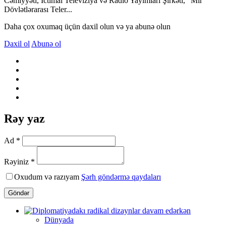
Cəmiyyəti, İctimai Televiziya və Radio Yayımları Şirkəti, “Mir”
Dövlətlərarası Teler...
Daha çox oxumaq üçün daxil olun və ya abunə olun
Daxil ol
Abunə ol
Rəy yaz
Ad *
Rəyiniz *
Oxudum və razıyam
Şərh göndərmə qaydaları
Göndər
Dünyada