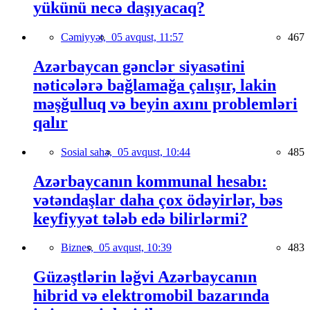
yükünü necə daşıyacaq?
Cəmiyyət,
05 avqust, 11:57
467
Azərbaycan gənclər siyasətini
nəticələrə bağlamağa çalışır, lakin
məşğulluq və beyin axını problemləri
qalır
Sosial sahə,
05 avqust, 10:44
485
Azərbaycanın kommunal hesabı:
vətəndaşlar daha çox ödəyirlər, bəs
keyfiyyət tələb edə bilirlərmi?
Biznes,
05 avqust, 10:39
483
Güzəştlərin ləğvi Azərbaycanın
hibrid və elektromobil bazarında