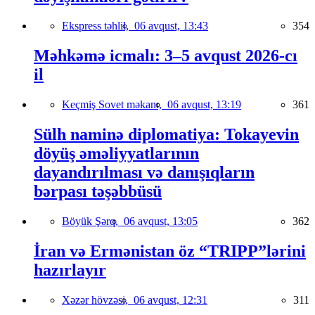
Ekspress təhlil,
06 avqust, 13:43
354
Məhkəmə icmalı: 3–5 avqust 2026-cı
il
Keçmiş Sovet məkanı,
06 avqust, 13:19
361
Sülh naminə diplomatiya: Tokayevin
döyüş əməliyyatlarının
dayandırılması və danışıqların
bərpası təşəbbüsü
Böyük Şərq,
06 avqust, 13:05
362
İran və Ermənistan öz “TRIPP”lərini
hazırlayır
Xəzər hövzəsi,
06 avqust, 12:31
311