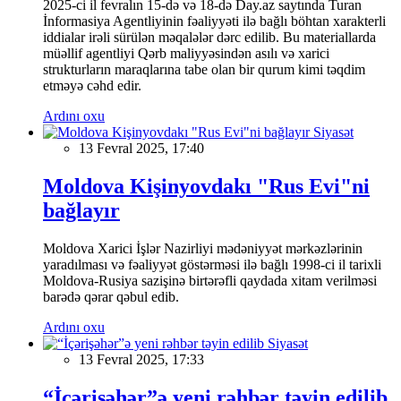
2025-ci il fevralın 15-də və 18-də Day.az saytında Turan
İnformasiya Agentliyinin fəaliyyəti ilə bağlı böhtan xarakterli
iddialar irəli sürülən məqalələr dərc edilib. Bu materiallarda
müəllif agentliyi Qərb maliyyəsindən asılı və xarici
strukturların maraqlarına tabe olan bir qurum kimi təqdim
etməyə cəhd edir.
Ardını oxu
Siyasət
13 Fevral 2025, 17:40
Moldova Kişinyovdakı "Rus Evi"ni
bağlayır
Moldova Xarici İşlər Nazirliyi mədəniyyət mərkəzlərinin
yaradılması və fəaliyyət göstərməsi ilə bağlı 1998-ci il tarixli
Moldova-Rusiya sazişinə birtərəfli qaydada xitam verilməsi
barədə qərar qəbul edib.
Ardını oxu
Siyasət
13 Fevral 2025, 17:33
“İçərişəhər”ə yeni rəhbər təyin edilib