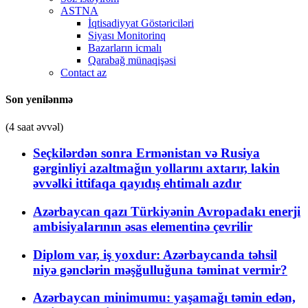
ASTNA
İqtisadiyyat Göstəriciləri
Siyası Monitorinq
Bazarların icmalı
Qarabağ münaqişəsi
Contact az
Son yenilənmə
(4 saat əvvəl)
Seçkilərdən sonra Ermənistan və Rusiya
gərginliyi azaltmağın yollarını axtarır, lakin
əvvəlki ittifaqa qayıdış ehtimalı azdır
Azərbaycan qazı Türkiyənin Avropadakı enerji
ambisiyalarının əsas elementinə çevrilir
Diplom var, iş yoxdur: Azərbaycanda təhsil
niyə gənclərin məşğulluğuna təminat vermir?
Azərbaycan minimumu: yaşamağı təmin edən,