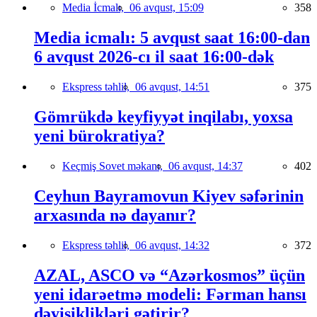
Media İcmalı,
06 avqust, 15:09
358
Media icmalı: 5 avqust saat 16:00-dan
6 avqust 2026-cı il saat 16:00-dək
Ekspress təhlil,
06 avqust, 14:51
375
Gömrükdə keyfiyyət inqilabı, yoxsa
yeni bürokratiya?
Keçmiş Sovet məkanı,
06 avqust, 14:37
402
Ceyhun Bayramovun Kiyev səfərinin
arxasında nə dayanır?
Ekspress təhlil,
06 avqust, 14:32
372
AZAL, ASCO və “Azərkosmos” üçün
yeni idarəetmə modeli: Fərman hansı
dəyişiklikləri gətirir?