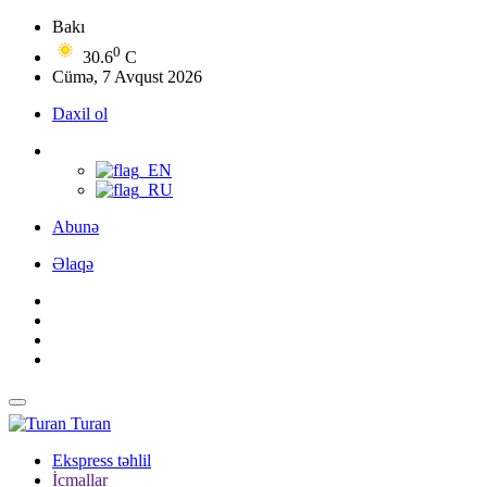
Bakı
0
30.6
C
Cümə, 7 Avqust 2026
Daxil ol
Abunə
Əlaqə
Turan
Ekspress təhlil
İcmallar