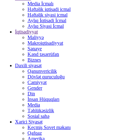
Media İcmalı
Həftəlik iqtisadi icmal
Həftəlik siyasi icmal
Aylıq İqtisadi İcmal
Aylıq Siyasi İcmal
İqtisadiyyat
Maliyyə
Makroiqtisadiyyat
Sənaye
Kənd təsərrüfatı
Biznes
Daxili siyasət
Qanunvericilik
Dövlət quruculuğu
Cəmiyyət
Gender
Din
İnsan Hüquqları
Media
Təhlükəsizlik
Sosial sahə
Xarici Siyasət
Keçmiş Sovet məkanı
Qafqaz
Amerika