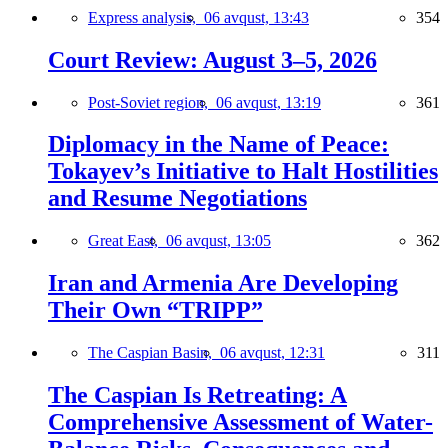
Express analysis,
06 avqust, 13:43
354
Court Review: August 3–5, 2026
Post-Soviet region,
06 avqust, 13:19
361
Diplomacy in the Name of Peace:
Tokayev’s Initiative to Halt Hostilities
and Resume Negotiations
Great East,
06 avqust, 13:05
362
Iran and Armenia Are Developing
Their Own “TRIPP”
The Caspian Basin,
06 avqust, 12:31
311
The Caspian Is Retreating: A
Comprehensive Assessment of Water-