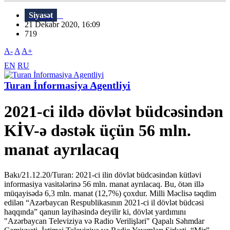
Siyasət
21 Dekabr 2020, 16:09
719
A-
A
A+
EN
RU
Turan İnformasiya Agentliyi
2021-ci ildə dövlət büdcəsindən
KİV-ə dəstək üçün 56 mln.
manat ayrılacaq
Bakı/21.12.20/Turan: 2021-ci ilin dövlət büdcəsindən kütləvi
informasiya vasitələrinə 56 mln. manat ayrılacaq. Bu, ötən illə
müqayisədə 6,3 mln. manat (12,7%) çoxdur. Milli Məclisə təqdim
edilən “Azərbaycan Respublikasının 2021-ci il dövlət büdcəsi
haqqında” qanun layihəsində deyilir ki, dövlət yardımını
"Azərbaycan Televiziya və Radio Verilişləri" Qapalı Səhmdar