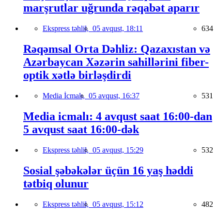
marşrutlar uğrunda rəqabət aparır
Ekspress təhlil,
05 avqust, 18:11
634
Rəqəmsal Orta Dəhliz: Qazaxıstan və
Azərbaycan Xəzərin sahillərini fiber-
optik xətlə birləşdirdi
Media İcmalı,
05 avqust, 16:37
531
Media icmalı: 4 avqust saat 16:00-dan
5 avqust saat 16:00-dək
Ekspress təhlil,
05 avqust, 15:29
532
Sosial şəbəkələr üçün 16 yaş həddi
tətbiq olunur
Ekspress təhlil,
05 avqust, 15:12
482