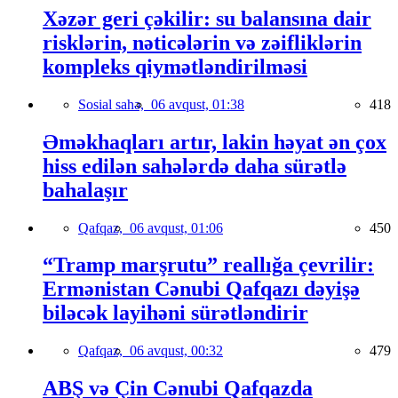
Xəzər geri çəkilir: su balansına dair
risklərin, nəticələrin və zəifliklərin
kompleks qiymətləndirilməsi
Sosial sahə,
06 avqust, 01:38
418
Əməkhaqları artır, lakin həyat ən çox
hiss edilən sahələrdə daha sürətlə
bahalaşır
Qafqaz,
06 avqust, 01:06
450
“Tramp marşrutu” reallığa çevrilir:
Ermənistan Cənubi Qafqazı dəyişə
biləcək layihəni sürətləndirir
Qafqaz,
06 avqust, 00:32
479
ABŞ və Çin Cənubi Qafqazda