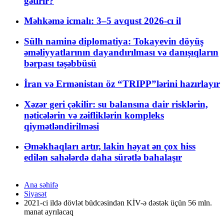
gətirir?
Məhkəmə icmalı: 3–5 avqust 2026-cı il
Sülh naminə diplomatiya: Tokayevin döyüş
əməliyyatlarının dayandırılması və danışıqların
bərpası təşəbbüsü
İran və Ermənistan öz “TRIPP”lərini hazırlayır
Xəzər geri çəkilir: su balansına dair risklərin,
nəticələrin və zəifliklərin kompleks
qiymətləndirilməsi
Əməkhaqları artır, lakin həyat ən çox hiss
edilən sahələrdə daha sürətlə bahalaşır
Ana səhifə
Siyasət
2021-ci ildə dövlət büdcəsindən KİV-ə dəstək üçün 56 mln.
manat ayrılacaq