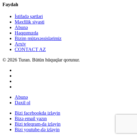
Faydalı
İstifadə şərtləri
Məxfilik siyasti
Abunə
Haqqımızda
Bizim mütəxəssislərimiz
Arxiv
CONTACT AZ
© 2026 Turan. Bütün hüquqlar qorunur.
Abunə
Daxil ol
Bizi facebookda izləyin
Bizə email yazın
Bizi teleqram-da izləyin
Bizi youtube-də izləyin