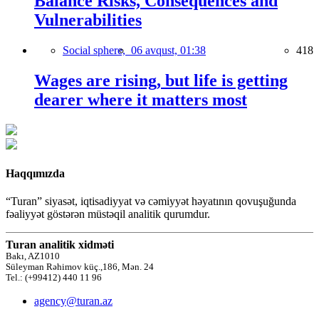
Balance Risks, Consequences and
Vulnerabilities
Social sphere,
06 avqust, 01:38
418
Wages are rising, but life is getting
dearer where it matters most
Haqqımızda
“Turan” siyasət, iqtisadiyyat və cəmiyyət həyatının qovuşuğunda
fəaliyyət göstərən müstəqil analitik qurumdur.
Turan analitik xidməti
Bakı, AZ1010
Süleyman Rəhimov küç.,186, Mən. 24
Tel.: (+99412) 440 11 96
agency@turan.az