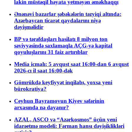
lakin müstəqil həyata yetməyən əməkhaqqı
Ənənəvi bazarlar şəbəkələrin təzyiqi altında:
Azərbaycan ticarət qaydalarını niyə
dəyişməlidir
BP və tərəfdaşları hasilatı 8 milyon ton
səviyyəsində saxlamaqla AÇG-yə kapital
qoyuluşlarını 31 faiz artırıblar
Media icmalı: 5 avqust saat 16:00-dan 6 avqust
2026-cı il saat 16:00-dək
Gömrükdə keyfiyyət inqilabı, yoxsa yeni
bürokratiya?
Ceyhun Bayramovun Kiyev səfərinin
arxasında nə dayanır?
AZAL, ASCO və “Azərkosmos” üçün yeni
idarəetmə modeli: Fərman hansı dəyişiklikləri