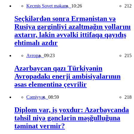
Keçmiş Sovet məkanı,
10:26
212
Seçkilərdən sonra Ermənistan və
Rusiya gərginliyi azaltmağın yollarını
axtarır, lakin əvvəlki ittifaqa qayıdış
ehtimalı azdır
Avropa,
09:23
215
Azərbaycan qazı Türkiyənin
Avropadakı enerji ambisiyalarının
əsas elementinə çevrilir
Cəmiyyət,
08:59
218
Diplom var, iş yoxdur: Azərbaycanda
təhsil niyə gənclərin məşğulluğuna
təminat vermir?