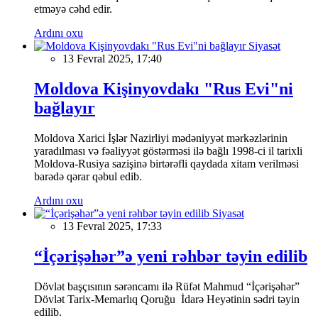
etməyə cəhd edir.
Ardını oxu
Siyasət
13 Fevral 2025, 17:40
Moldova Kişinyovdakı "Rus Evi"ni
bağlayır
Moldova Xarici İşlər Nazirliyi mədəniyyət mərkəzlərinin
yaradılması və fəaliyyət göstərməsi ilə bağlı 1998-ci il tarixli
Moldova-Rusiya sazişinə birtərəfli qaydada xitam verilməsi
barədə qərar qəbul edib.
Ardını oxu
Siyasət
13 Fevral 2025, 17:33
“İçərişəhər”ə yeni rəhbər təyin edilib
Dövlət başçısının sərəncamı ilə Rüfət Mahmud “İçərişəhər”
Dövlət Tarix-Memarlıq Qoruğu İdarə Heyətinin sədri təyin
edilib.