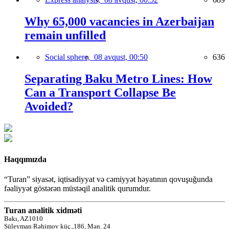
Why 65,000 vacancies in Azerbaijan
remain unfilled
Social sphere,
08 avqust, 00:50
636
Separating Baku Metro Lines: How
Can a Transport Collapse Be
Avoided?
Haqqımızda
“Turan” siyasət, iqtisadiyyat və cəmiyyət həyatının qovuşuğunda
fəaliyyət göstərən müstəqil analitik qurumdur.
Turan analitik xidməti
Bakı, AZ1010
Süleyman Rəhimov küç.,186, Mən. 24