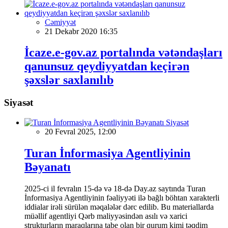
Cəmiyyət
21 Dekabr 2020 16:35
İcaze.e-gov.az portalında vətəndaşları
qanunsuz qeydiyyatdan keçirən
şəxslər saxlanılıb
Siyasət
Siyasət
20 Fevral 2025, 12:00
Turan İnformasiya Agentliyinin
Bəyanatı
2025-ci il fevralın 15-də və 18-də Day.az saytında Turan
İnformasiya Agentliyinin fəaliyyəti ilə bağlı böhtan xarakterli
iddialar irəli sürülən məqalələr dərc edilib. Bu materiallarda
müəllif agentliyi Qərb maliyyəsindən asılı və xarici
strukturların maraqlarına tabe olan bir qurum kimi təqdim