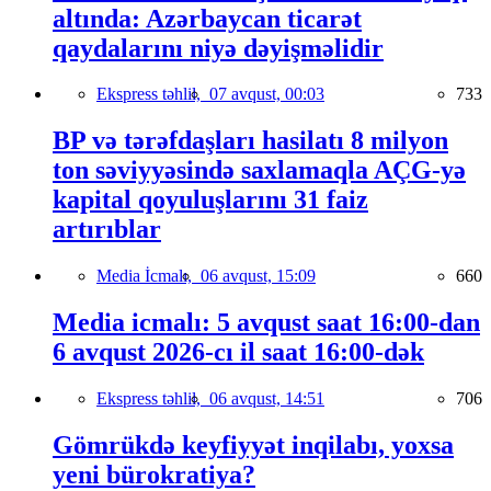
altında: Azərbaycan ticarət
qaydalarını niyə dəyişməlidir
Ekspress təhlil,
07 avqust, 00:03
733
BP və tərəfdaşları hasilatı 8 milyon
ton səviyyəsində saxlamaqla AÇG-yə
kapital qoyuluşlarını 31 faiz
artırıblar
Media İcmalı,
06 avqust, 15:09
660
Media icmalı: 5 avqust saat 16:00-dan
6 avqust 2026-cı il saat 16:00-dək
Ekspress təhlil,
06 avqust, 14:51
706
Gömrükdə keyfiyyət inqilabı, yoxsa
yeni bürokratiya?