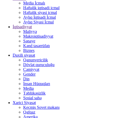
Media İcmalı
Həftəlik iqtisadi icmal
Həftəlik siyasi icmal
Aylıq İqtisadi İcmal
Aylıq Siyasi İcmal
İqtisadiyyat
Maliyyə
Makroiqtisadiyyat
Sənaye
Kənd təsərrüfatı
Biznes
Daxili siyasət
Qanunvericilik
Dövlət quruculuğu
Cəmiyyət
Gender
Din
İnsan Hüquqları
Media
Təhlükəsizlik
Sosial sahə
Xarici Siyasət
Keçmiş Sovet məkanı
Qafqaz
Amerika