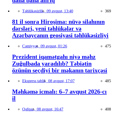
daha baha alırıq
Təhlükəsizlik,
09 avqust, 13:40
369
81 il sonra Hiroşima: nüvə silahının
dərsləri, yeni təhlükələr və
Azərbaycanın geosiyasi təhlükəsizliyi
Cəmiyyət,
09 avqust, 01:26
475
Prezident iqamətgahı niyə məhz
Zuğulbada yaradılıb? Təbiətin
özünün seçdiyi bir məkanın tarixçəsi
Ekspress təhlil,
08 avqust, 17:07
485
Məhkəmə icmalı: 6–7 avqust 2026-cı
il
Qafqaz,
08 avqust, 16:47
408