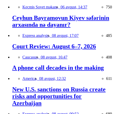
Keçmiş Sovet məkanı,
06 avqust, 14:37
750
Ceyhun Bayramovun Kiyev səfərinin
arxasında nə dayanır?
Express analysis,
08 avqust, 17:07
485
Court Review: August 6–7, 2026
Caucasus,
08 avqust, 16:47
408
A phone call decades in the making
America,
08 avqust, 12:32
611
New U.S. sanctions on Russia create
risks and opportunities for
Azerbaijan
Express analysis,
08 avqust, 00:52
689