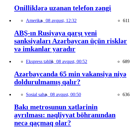
Onilliklərə uzanan telefon zəngi
Amerika,
08 avqust, 12:32
611
ABŞ-ın Rusiyaya qarşı yeni
sanksiyaları Azərbaycan üçün risklər
və imkanlar yaradır
Ekspress təhlil,
08 avqust, 00:52
689
Azərbaycanda 65 min vakansiya niyə
doldurulmamış qalır?
Sosial sahə,
08 avqust, 00:50
636
Bakı metrosunun xətlərinin
ayrılması: nəqliyyat böhranından
necə qaçmaq olar?