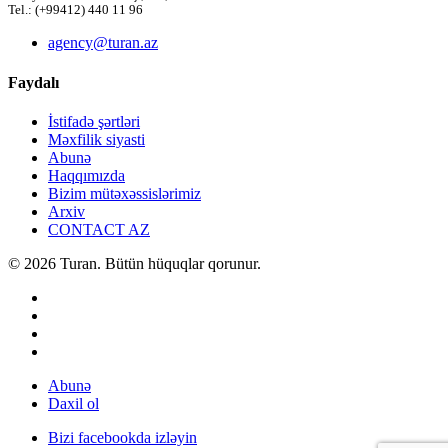
Tel.: (+99412) 440 11 96
agency@turan.az
Faydalı
İstifadə şərtləri
Məxfilik siyasti
Abunə
Haqqımızda
Bizim mütəxəssislərimiz
Arxiv
CONTACT AZ
© 2026 Turan. Bütün hüquqlar qorunur.
Abunə
Daxil ol
Bizi facebookda izləyin