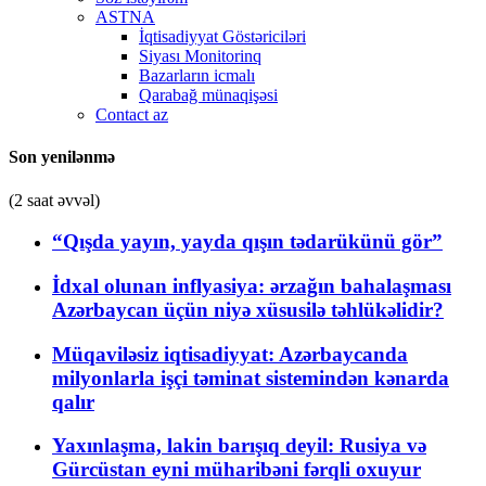
ASTNA
İqtisadiyyat Göstəriciləri
Siyası Monitorinq
Bazarların icmalı
Qarabağ münaqişəsi
Contact az
Son yenilənmə
(2 saat əvvəl)
“Qışda yayın, yayda qışın tədarükünü gör”
İdxal olunan inflyasiya: ərzağın bahalaşması
Azərbaycan üçün niyə xüsusilə təhlükəlidir?
Müqaviləsiz iqtisadiyyat: Azərbaycanda
milyonlarla işçi təminat sistemindən kənarda
qalır
Yaxınlaşma, lakin barışıq deyil: Rusiya və
Gürcüstan eyni müharibəni fərqli oxuyur