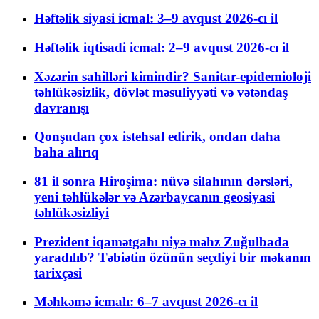
Həftəlik siyasi icmal: 3–9 avqust 2026-cı il
Həftəlik iqtisadi icmal: 2–9 avqust 2026-cı il
Xəzərin sahilləri kimindir? Sanitar-epidemioloji
təhlükəsizlik, dövlət məsuliyyəti və vətəndaş
davranışı
Qonşudan çox istehsal edirik, ondan daha
baha alırıq
81 il sonra Hiroşima: nüvə silahının dərsləri,
yeni təhlükələr və Azərbaycanın geosiyasi
təhlükəsizliyi
Prezident iqamətgahı niyə məhz Zuğulbada
yaradılıb? Təbiətin özünün seçdiyi bir məkanın
tarixçəsi
Məhkəmə icmalı: 6–7 avqust 2026-cı il