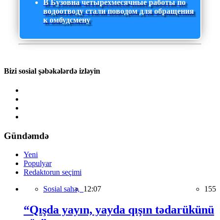
В Бузовна четырехмесячные работы по
водоотводу стали поводом для обращения
к омбудсмену
Bizi sosial şəbəkələrdə izləyin
Gündəmdə
Yeni
Populyar
Redaktorun seçimi
Sosial sahə,
12:07
155
“Qışda yayın, yayda qışın tədarükünü