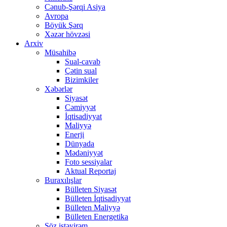
Cənub-Şərqi Asiya
Avropa
Böyük Şərq
Xəzər hövzəsi
Arxiv
Müsahibə
Sual-cavab
Çətin sual
Bizimkiler
Xəbərlər
Siyasət
Cəmiyyət
İqtisadiyyat
Maliyyə
Enerji
Dünyada
Mədəniyyət
Foto sessiyalar
Aktual Reportaj
Buraxılışlar
Bülleten Siyasət
Bülleten İqtisadiyyat
Bülleten Maliyyə
Bülleten Energetika
Söz istəyirəm