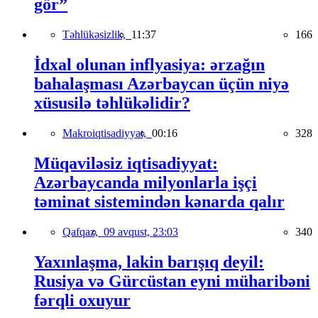
gör”
Təhlükəsizlik,
11:37
166
İdxal olunan inflyasiya: ərzağın
bahalaşması Azərbaycan üçün niyə
xüsusilə təhlükəlidir?
Makroiqtisadiyyat,
00:16
328
Müqaviləsiz iqtisadiyyat:
Azərbaycanda milyonlarla işçi
təminat sistemindən kənarda qalır
Qafqaz,
09 avqust, 23:03
340
Yaxınlaşma, lakin barışıq deyil:
Rusiya və Gürcüstan eyni müharibəni
fərqli oxuyur