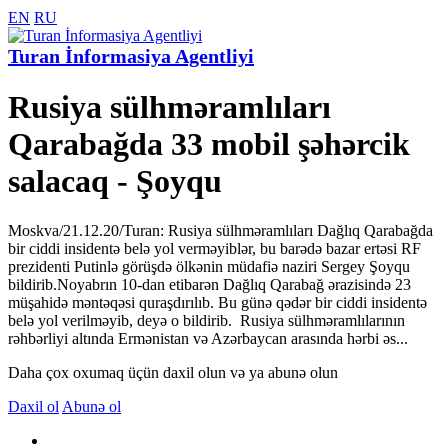
EN
RU
Turan İnformasiya Agentliyi
Rusiya sülhməramlıları
Qarabağda 33 mobil şəhərcik
salacaq - Şoyqu
Moskva/21.12.20/Turan: Rusiya sülhməramlıları Dağlıq Qarabağda
bir ciddi insidentə belə yol verməyiblər, bu barədə bazar ertəsi RF
prezidenti Putinlə görüşdə ölkənin müdafiə naziri Sergey Şoyqu
bildirib.Noyabrın 10-dan etibarən Dağlıq Qarabağ ərazisində 23
müşahidə məntəqəsi quraşdırılıb. Bu günə qədər bir ciddi insidentə
belə yol verilməyib, deyə o bildirib. Rusiya sülhməramlılarının
rəhbərliyi altında Ermənistan və Azərbaycan arasında hərbi əs...
Daha çox oxumaq üçün daxil olun və ya abunə olun
Daxil ol
Abunə ol