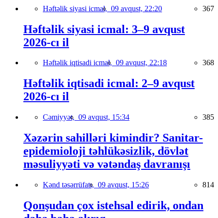
Həftəlik siyasi icmal,
09 avqust, 22:20
367
Həftəlik siyasi icmal: 3–9 avqust
2026-cı il
Həftəlik iqtisadi icmal,
09 avqust, 22:18
368
Həftəlik iqtisadi icmal: 2–9 avqust
2026-cı il
Cəmiyyət,
09 avqust, 15:34
385
Xəzərin sahilləri kimindir? Sanitar-
epidemioloji təhlükəsizlik, dövlət
məsuliyyəti və vətəndaş davranışı
Kənd təsərrüfatı,
09 avqust, 15:26
814
Qonşudan çox istehsal edirik, ondan