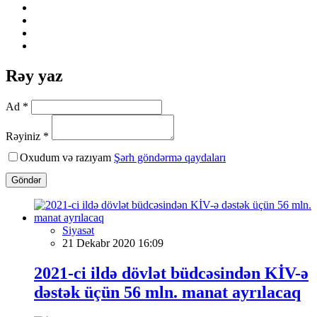
Rəy yaz
Ad *
Rəyiniz *
Oxudum və razıyam
Şərh göndərmə qaydaları
Göndər
Siyasət
21 Dekabr 2020 16:09
2021-ci ildə dövlət büdcəsindən KİV-ə
dəstək üçün 56 mln. manat ayrılacaq