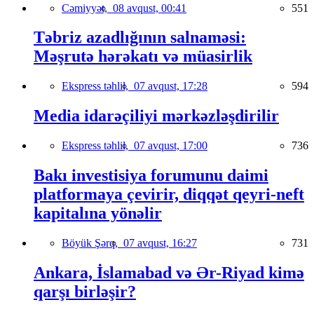
Cəmiyyət,
08 avqust, 00:41
551
Təbriz azadlığının salnaməsi:
Məşrutə hərəkatı və müasirlik
Ekspress təhlil,
07 avqust, 17:28
594
Media idarəçiliyi mərkəzləşdirilir
Ekspress təhlil,
07 avqust, 17:00
736
Bakı investisiya forumunu daimi
platformaya çevirir, diqqət qeyri-neft
kapitalına yönəlir
Böyük Şərq,
07 avqust, 16:27
731
Ankara, İslamabad və Ər-Riyad kimə
qarşı birləşir?