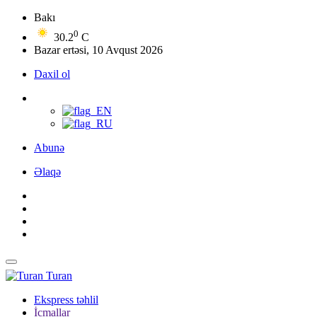
Bakı
0
30.2
C
Bazar ertəsi, 10 Avqust 2026
Daxil ol
Abunə
Əlaqə
Turan
Ekspress təhlil
İcmallar