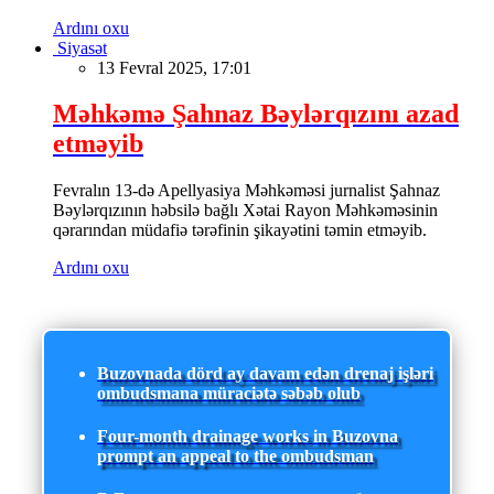
Ardını oxu
Siyasət
13 Fevral 2025, 17:01
Məhkəmə Şahnaz Bəylərqızını azad
etməyib
Fevralın 13-də Apellyasiya Məhkəməsi jurnalist Şahnaz
Bəylərqızının həbsilə bağlı Xətai Rayon Məhkəməsinin
qərarından müdafiə tərəfinin şikayətini təmin etməyib.
Ardını oxu
Buzovnada dörd ay davam edən drenaj işləri
ombudsmana müraciətə səbəb olub
Four-month drainage works in Buzovna
prompt an appeal to the ombudsman