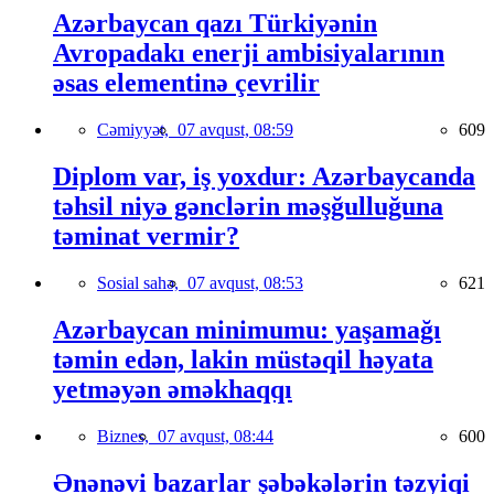
Azərbaycan qazı Türkiyənin
Avropadakı enerji ambisiyalarının
əsas elementinə çevrilir
Cəmiyyət,
07 avqust, 08:59
609
Diplom var, iş yoxdur: Azərbaycanda
təhsil niyə gənclərin məşğulluğuna
təminat vermir?
Sosial sahə,
07 avqust, 08:53
621
Azərbaycan minimumu: yaşamağı
təmin edən, lakin müstəqil həyata
yetməyən əməkhaqqı
Biznes,
07 avqust, 08:44
600
Ənənəvi bazarlar şəbəkələrin təzyiqi