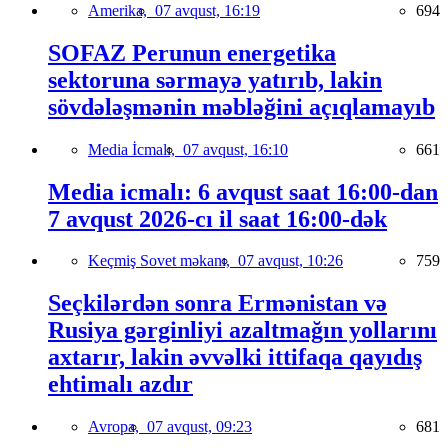
Amerika,
07 avqust, 16:19
694
SOFAZ Perunun energetika
sektoruna sərmayə yatırıb, lakin
sövdələşmənin məbləğini açıqlamayıb
Media İcmalı,
07 avqust, 16:10
661
Media icmalı: 6 avqust saat 16:00-dan
7 avqust 2026-cı il saat 16:00-dək
Keçmiş Sovet məkanı,
07 avqust, 10:26
759
Seçkilərdən sonra Ermənistan və
Rusiya gərginliyi azaltmağın yollarını
axtarır, lakin əvvəlki ittifaqa qayıdış
ehtimalı azdır
Avropa,
07 avqust, 09:23
681