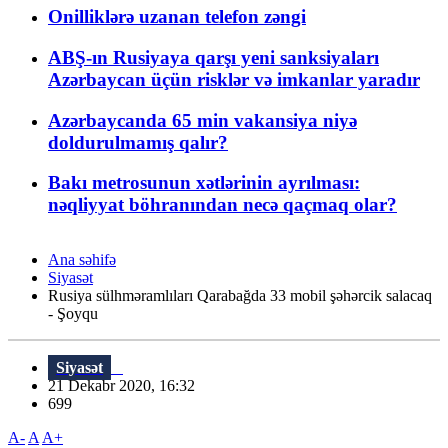
Onilliklərə uzanan telefon zəngi
ABŞ-ın Rusiyaya qarşı yeni sanksiyaları
Azərbaycan üçün risklər və imkanlar yaradır
Azərbaycanda 65 min vakansiya niyə
doldurulmamış qalır?
Bakı metrosunun xətlərinin ayrılması:
nəqliyyat böhranından necə qaçmaq olar?
Ana səhifə
Siyasət
Rusiya sülhməramlıları Qarabağda 33 mobil şəhərcik salacaq
- Şoyqu
Siyasət
21 Dekabr 2020, 16:32
699
A-
A
A+