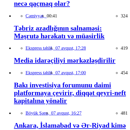
necə qaçmaq olar?
Cəmiyyət,
00:41
324
Təbriz azadlığının salnaməsi:
Məşrutə hərəkatı və müasirlik
Ekspress təhlil,
07 avqust, 17:28
419
Media idarəçiliyi mərkəzləşdirilir
Ekspress təhlil,
07 avqust, 17:00
454
Bakı investisiya forumunu daimi
platformaya çevirir, diqqət qeyri-neft
kapitalına yönəlir
Böyük Şərq,
07 avqust, 16:27
481
Ankara, İslamabad və Ər-Riyad kimə