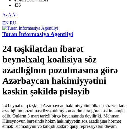
436
A-
A
A+
EN
RU
Turan İnformasiya Agentliyi
24 təşkilatdan ibarət
beynəlxalq koalisiya söz
azadlığlnın pozulmasına görə
Azərbaycan hakimiyyətini
kəskin şəkildə pisləyib
24 beynəlxalq təşkilat Azərbaycan hakimiyyətini ölkədə söz və ifadə
azadlığının pozulması üzrə atılmış son addımlara görə kəskin tənqid
edib. Onların 3 mart tarixli birgə bəyanatında deyilir ki, Mehman
Hüseynovun barəsində hökm hakimiyyətin söz azadlığına hörmət
etmək istəmədiyini və tənqidi səslərə qarşı repressiyaları davam