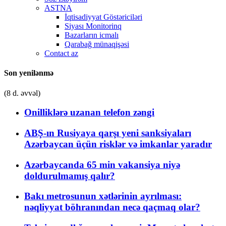
ASTNA
İqtisadiyyat Göstəriciləri
Siyası Monitorinq
Bazarların icmalı
Qarabağ münaqişəsi
Contact az
Son yenilənmə
(8 d. əvvəl)
Onilliklərə uzanan telefon zəngi
ABŞ-ın Rusiyaya qarşı yeni sanksiyaları
Azərbaycan üçün risklər və imkanlar yaradır
Azərbaycanda 65 min vakansiya niyə
doldurulmamış qalır?
Bakı metrosunun xətlərinin ayrılması:
nəqliyyat böhranından necə qaçmaq olar?