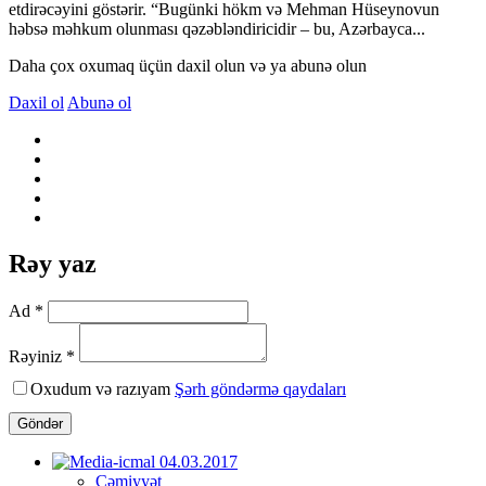
etdirəcəyini göstərir. “Bugünki hökm və Mehman Hüseynovun
həbsə məhkum olunması qəzəbləndiricidir – bu, Azərbayca...
Daha çox oxumaq üçün daxil olun və ya abunə olun
Daxil ol
Abunə ol
Rəy yaz
Ad *
Rəyiniz *
Oxudum və razıyam
Şərh göndərmə qaydaları
Göndər
Cəmiyyət