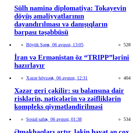
Sülh naminə diplomatiya: Tokayevin
döyüş əməliyyatlarının
dayandırılması və danışıqların
bərpası təşəbbüsü
Böyük Şərq,
06 avqust, 13:05
528
İran və Ermənistan öz “TRIPP”lərini
hazırlayır
Xəzər hövzəsi,
06 avqust, 12:31
404
Xəzər geri çəkilir: su balansına dair
risklərin, nəticələrin və zəifliklərin
kompleks qiymətləndirilməsi
Sosial sahə,
06 avqust, 01:38
534
Əməkhaqları artır, lakin həyat ən çox