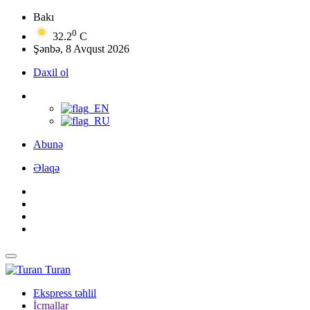
Bakı
0
32.2
C
Şənbə, 8 Avqust 2026
Daxil ol
Abunə
Əlaqə
Turan
Ekspress təhlil
İcmallar