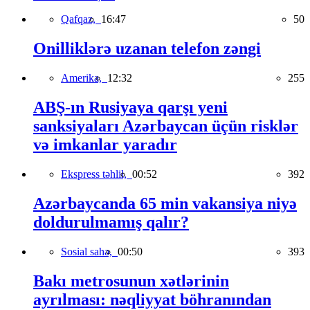
Qafqaz,
16:47
50
Onilliklərə uzanan telefon zəngi
Amerika,
12:32
255
ABŞ-ın Rusiyaya qarşı yeni
sanksiyaları Azərbaycan üçün risklər
və imkanlar yaradır
Ekspress təhlil,
00:52
392
Azərbaycanda 65 min vakansiya niyə
doldurulmamış qalır?
Sosial sahə,
00:50
393
Bakı metrosunun xətlərinin
ayrılması: nəqliyyat böhranından