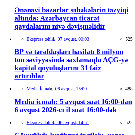
Ənənəvi bazarlar şəbəkələrin təzyiqi
altında: Azərbaycan ticarət
qaydalarını niyə dəyişməlidir
Ekspress təhlil,
07 avqust, 00:03
525
BP və tərəfdaşları hasilatı 8 milyon
ton səviyyəsində saxlamaqla AÇG-yə
kapital qoyuluşlarını 31 faiz
artırıblar
Media İcmalı,
06 avqust, 15:09
488
Media icmalı: 5 avqust saat 16:00-dan
6 avqust 2026-cı il saat 16:00-dək
Ekspress təhlil,
06 avqust, 14:51
522