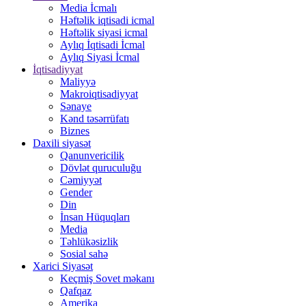
Media İcmalı
Həftəlik iqtisadi icmal
Həftəlik siyasi icmal
Aylıq İqtisadi İcmal
Aylıq Siyasi İcmal
İqtisadiyyat
Maliyyə
Makroiqtisadiyyat
Sənaye
Kənd təsərrüfatı
Biznes
Daxili siyasət
Qanunvericilik
Dövlət quruculuğu
Cəmiyyət
Gender
Din
İnsan Hüquqları
Media
Təhlükəsizlik
Sosial sahə
Xarici Siyasət
Keçmiş Sovet məkanı
Qafqaz
Amerika