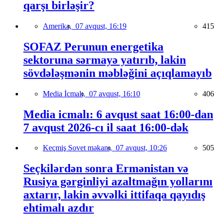
qarşı birləşir?
Amerika,
07 avqust, 16:19
415
SOFAZ Perunun energetika
sektoruna sərmayə yatırıb, lakin
sövdələşmənin məbləğini açıqlamayıb
Media İcmalı,
07 avqust, 16:10
406
Media icmalı: 6 avqust saat 16:00-dan
7 avqust 2026-cı il saat 16:00-dək
Keçmiş Sovet məkanı,
07 avqust, 10:26
505
Seçkilərdən sonra Ermənistan və
Rusiya gərginliyi azaltmağın yollarını
axtarır, lakin əvvəlki ittifaqa qayıdış
ehtimalı azdır