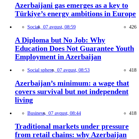
Azerbaijani gas emerges as a key to
Türkiye’s energy ambitions in Europe
Social,
07 avqust, 08:59
426
A Diploma but No Job: Why
Education Does Not Guarantee Youth
Employment in Azerbaijan
Social sphere,
07 avqust, 08:53
418
Azerbaijan’s minimum: a wage that
covers survival but not independent
living
Business,
07 avqust, 08:44
418
Traditional markets under pressure
from retail chains: why Azerbaijan