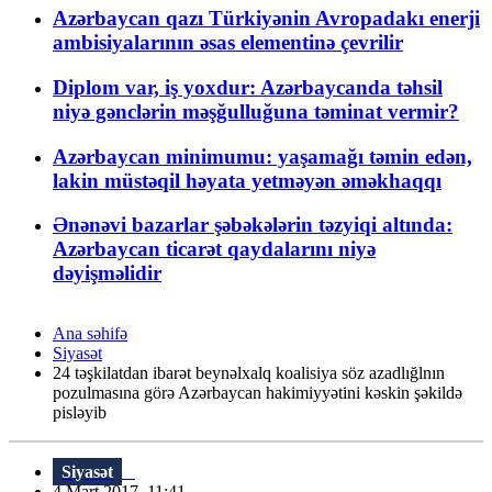
Azərbaycan qazı Türkiyənin Avropadakı enerji
ambisiyalarının əsas elementinə çevrilir
Diplom var, iş yoxdur: Azərbaycanda təhsil
niyə gənclərin məşğulluğuna təminat vermir?
Azərbaycan minimumu: yaşamağı təmin edən,
lakin müstəqil həyata yetməyən əməkhaqqı
Ənənəvi bazarlar şəbəkələrin təzyiqi altında:
Azərbaycan ticarət qaydalarını niyə
dəyişməlidir
Ana səhifə
Siyasət
24 təşkilatdan ibarət beynəlxalq koalisiya söz azadlığlnın
pozulmasına görə Azərbaycan hakimiyyətini kəskin şəkildə
pisləyib
Siyasət
4 Mart 2017, 11:41