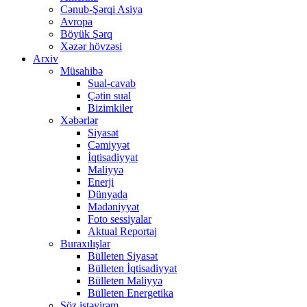
Cənub-Şərqi Asiya
Avropa
Böyük Şərq
Xəzər hövzəsi
Arxiv
Müsahibə
Sual-cavab
Çətin sual
Bizimkiler
Xəbərlər
Siyasət
Cəmiyyət
İqtisadiyyat
Maliyyə
Enerji
Dünyada
Mədəniyyət
Foto sessiyalar
Aktual Reportaj
Buraxılışlar
Bülleten Siyasət
Bülleten İqtisadiyyat
Bülleten Maliyyə
Bülleten Energetika
Söz istəyirəm