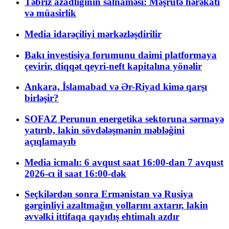
Təbriz azadlığının salnaməsi: Məşrutə hərəkatı
və müasirlik
Media idarəçiliyi mərkəzləşdirilir
Bakı investisiya forumunu daimi platformaya
çevirir, diqqət qeyri-neft kapitalına yönəlir
Ankara, İslamabad və Ər-Riyad kimə qarşı
birləşir?
SOFAZ Perunun energetika sektoruna sərmayə
yatırıb, lakin sövdələşmənin məbləğini
açıqlamayıb
Media icmalı: 6 avqust saat 16:00-dan 7 avqust
2026-cı il saat 16:00-dək
Seçkilərdən sonra Ermənistan və Rusiya
gərginliyi azaltmağın yollarını axtarır, lakin
əvvəlki ittifaqa qayıdış ehtimalı azdır