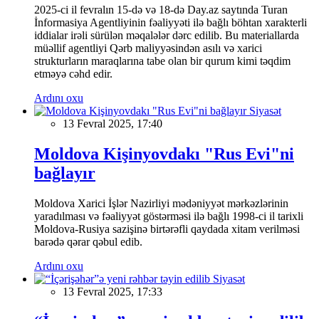
2025-ci il fevralın 15-də və 18-də Day.az saytında Turan
İnformasiya Agentliyinin fəaliyyəti ilə bağlı böhtan xarakterli
iddialar irəli sürülən məqalələr dərc edilib. Bu materiallarda
müəllif agentliyi Qərb maliyyəsindən asılı və xarici
strukturların maraqlarına tabe olan bir qurum kimi təqdim
etməyə cəhd edir.
Ardını oxu
Siyasət
13 Fevral 2025, 17:40
Moldova Kişinyovdakı "Rus Evi"ni
bağlayır
Moldova Xarici İşlər Nazirliyi mədəniyyət mərkəzlərinin
yaradılması və fəaliyyət göstərməsi ilə bağlı 1998-ci il tarixli
Moldova-Rusiya sazişinə birtərəfli qaydada xitam verilməsi
barədə qərar qəbul edib.
Ardını oxu
Siyasət
13 Fevral 2025, 17:33