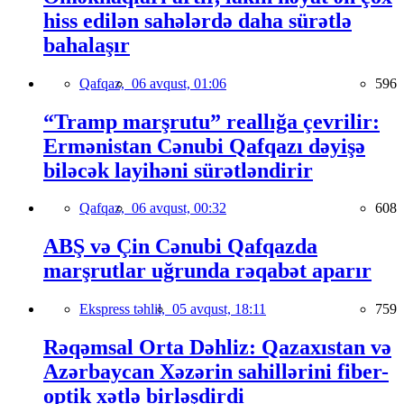
hiss edilən sahələrdə daha sürətlə
bahalaşır
Qafqaz,
06 avqust, 01:06
596
“Tramp marşrutu” reallığa çevrilir:
Ermənistan Cənubi Qafqazı dəyişə
biləcək layihəni sürətləndirir
Qafqaz,
06 avqust, 00:32
608
ABŞ və Çin Cənubi Qafqazda
marşrutlar uğrunda rəqabət aparır
Ekspress təhlil,
05 avqust, 18:11
759
Rəqəmsal Orta Dəhliz: Qazaxıstan və
Azərbaycan Xəzərin sahillərini fiber-
optik xətlə birləşdirdi