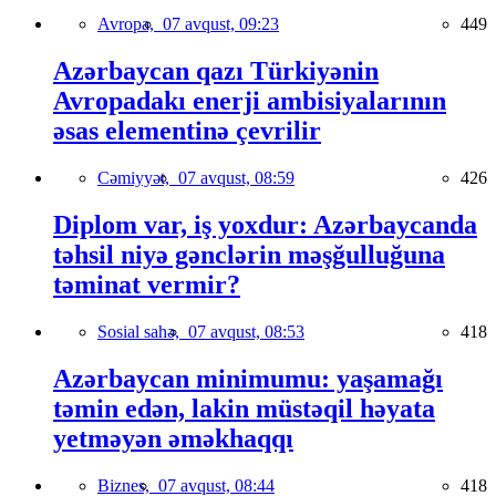
Avropa,
07 avqust, 09:23
449
Azərbaycan qazı Türkiyənin
Avropadakı enerji ambisiyalarının
əsas elementinə çevrilir
Cəmiyyət,
07 avqust, 08:59
426
Diplom var, iş yoxdur: Azərbaycanda
təhsil niyə gənclərin məşğulluğuna
təminat vermir?
Sosial sahə,
07 avqust, 08:53
418
Azərbaycan minimumu: yaşamağı
təmin edən, lakin müstəqil həyata
yetməyən əməkhaqqı
Biznes,
07 avqust, 08:44
418