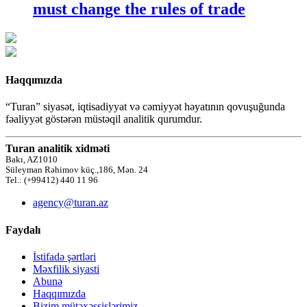
must change the rules of trade
Haqqımızda
“Turan” siyasət, iqtisadiyyat və cəmiyyət həyatının qovuşuğunda
fəaliyyət göstərən müstəqil analitik qurumdur.
Turan analitik xidməti
Bakı, AZ1010
Süleyman Rəhimov küç.,186, Mən. 24
Tel.: (+99412) 440 11 96
agency@turan.az
Faydalı
İstifadə şərtləri
Məxfilik siyasti
Abunə
Haqqımızda
Bizim mütəxəssislərimiz