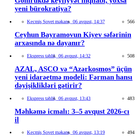
Gömrükdə keyfiyyət inqilabı, yoxsa
yeni bürokratiya?
Keçmiş Sovet məkanı,
06 avqust, 14:37
566
Ceyhun Bayramovun Kiyev səfərinin
arxasında nə dayanır?
Ekspress təhlil,
06 avqust, 14:32
508
AZAL, ASCO və “Azərkosmos” üçün
yeni idarəetmə modeli: Fərman hansı
dəyişiklikləri gətirir?
Ekspress təhlil,
06 avqust, 13:43
483
Məhkəmə icmalı: 3–5 avqust 2026-cı
il
Keçmiş Sovet məkanı,
06 avqust, 13:19
494