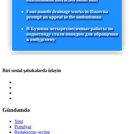
Four-month drainage works in Buzovna
prompt an appeal to the ombudsman
В Бузовна четырехмесячные работы по
водоотводу стали поводом для обращения
к омбудсмену
Bizi sosial şəbəkələrdə izləyin
Gündəmdə
Yeni
Populyar
Redaktorun seçimi