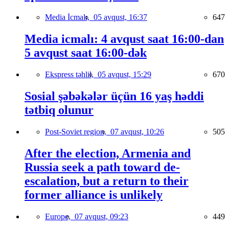
Media İcmalı,
05 avqust, 16:37
647
Media icmalı: 4 avqust saat 16:00-dan
5 avqust saat 16:00-dək
Ekspress təhlil,
05 avqust, 15:29
670
Sosial şəbəkələr üçün 16 yaş həddi
tətbiq olunur
Post-Soviet region,
07 avqust, 10:26
505
After the election, Armenia and
Russia seek a path toward de-
escalation, but a return to their
former alliance is unlikely
Europe,
07 avqust, 09:23
449