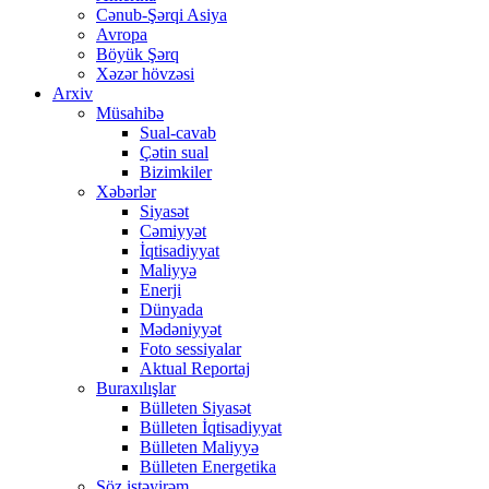
Cənub-Şərqi Asiya
Avropa
Böyük Şərq
Xəzər hövzəsi
Arxiv
Müsahibə
Sual-cavab
Çətin sual
Bizimkiler
Xəbərlər
Siyasət
Cəmiyyət
İqtisadiyyat
Maliyyə
Enerji
Dünyada
Mədəniyyət
Foto sessiyalar
Aktual Reportaj
Buraxılışlar
Bülleten Siyasət
Bülleten İqtisadiyyat
Bülleten Maliyyə
Bülleten Energetika
Söz istəyirəm