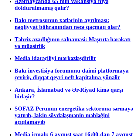
Azərbaycanda 65 min vakansiya niyə
doldurulmamış qalır?
Bakı metrosunun xətlərinin ayrılması:
nəqliyyat böhranından necə qaçmaq olar?
Təbriz azadlığının salnaməsi: Məşrutə hərəkatı
və müasirlik
Media idarəçiliyi mərkəzləşdirilir
Bakı investisiya forumunu daimi platformaya
çevirir, diqqət qeyri-neft kapitalına yönəlir
Ankara, İslamabad və Ər-Riyad kimə qarşı
birləşir?
SOFAZ Perunun energetika sektoruna sərmayə
yatırıb, lakin sövdələşmənin məbləğini
açıqlamayıb
Media icmalı: 6 avqust saat 16:00-dan 7 avqust