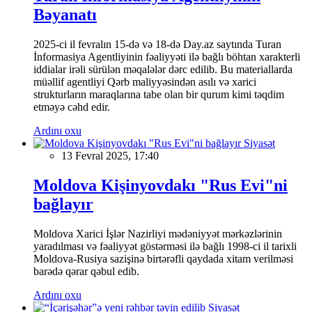
Bəyanatı
2025-ci il fevralın 15-də və 18-də Day.az saytında Turan
İnformasiya Agentliyinin fəaliyyəti ilə bağlı böhtan xarakterli
iddialar irəli sürülən məqalələr dərc edilib. Bu materiallarda
müəllif agentliyi Qərb maliyyəsindən asılı və xarici
strukturların maraqlarına tabe olan bir qurum kimi təqdim
etməyə cəhd edir.
Ardını oxu
Siyasət
13 Fevral 2025, 17:40
Moldova Kişinyovdakı "Rus Evi"ni
bağlayır
Moldova Xarici İşlər Nazirliyi mədəniyyət mərkəzlərinin
yaradılması və fəaliyyət göstərməsi ilə bağlı 1998-ci il tarixli
Moldova-Rusiya sazişinə birtərəfli qaydada xitam verilməsi
barədə qərar qəbul edib.
Ardını oxu
Siyasət