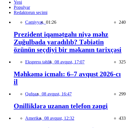
Yeni
Populyar
Redaktorun seçimi
Cəmiyyət,
01:26
240
Prezident iqamətgahı niyə məhz
Zuğulbada yaradılıb? Təbiətin
özünün seçdiyi bir məkanın tarixçəsi
Ekspress təhlil,
08 avqust, 17:07
325
Məhkəmə icmalı: 6–7 avqust 2026-cı
il
Qafqaz,
08 avqust, 16:47
299
Onilliklərə uzanan telefon zəngi
Amerika,
08 avqust, 12:32
433