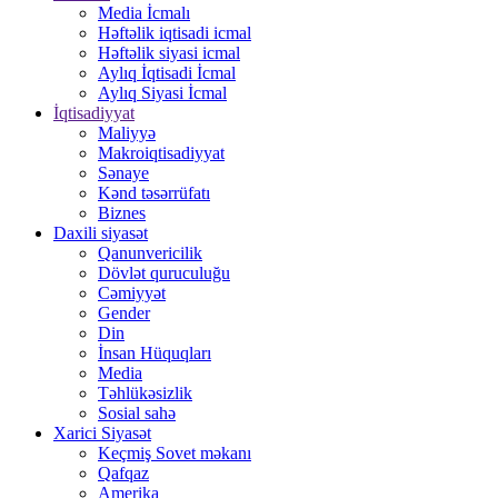
Media İcmalı
Həftəlik iqtisadi icmal
Həftəlik siyasi icmal
Aylıq İqtisadi İcmal
Aylıq Siyasi İcmal
İqtisadiyyat
Maliyyə
Makroiqtisadiyyat
Sənaye
Kənd təsərrüfatı
Biznes
Daxili siyasət
Qanunvericilik
Dövlət quruculuğu
Cəmiyyət
Gender
Din
İnsan Hüquqları
Media
Təhlükəsizlik
Sosial sahə
Xarici Siyasət
Keçmiş Sovet məkanı
Qafqaz
Amerika