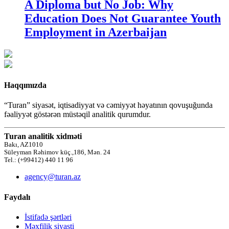
A Diploma but No Job: Why
Education Does Not Guarantee Youth
Employment in Azerbaijan
Haqqımızda
“Turan” siyasət, iqtisadiyyat və cəmiyyət həyatının qovuşuğunda
fəaliyyət göstərən müstəqil analitik qurumdur.
Turan analitik xidməti
Bakı, AZ1010
Süleyman Rəhimov küç.,186, Mən. 24
Tel.: (+99412) 440 11 96
agency@turan.az
Faydalı
İstifadə şərtləri
Məxfilik siyasti