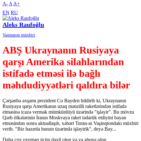
A-
A
A+
EN
RU
Aleks Raufoğlu
Vaşinqton müxbiri
ABŞ Ukraynanın Rusiyaya
qarşı Amerika silahlarından
istifadə etməsi ilə bağlı
məhdudiyyətləri qaldıra bilər
Çərşənbə axşamı prezident Co Bayden bildirib ki, Ukraynanın
Rusiyaya qarşı Amerikanın uzaq mənzilli raketlərindən istifadə
etməsinə icazə vermək mümkünlüyü üzərində "işləyir". Bu mövzu
Qərb ölkələrinin İranın Moskvaya raket tədarük etdiyini bəyan
etməsindən sonra aktuallaşıb, xəbəri Turan-ın Vaşinqtondakı müxbiri
verib. "Biz hazırda bunun üzərində işləyirik", deyə Bay...
Daha çox oxumaq üçün daxil olun və ya abunə olun