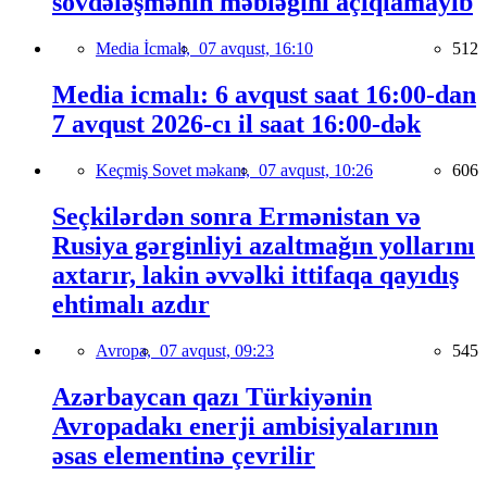
sövdələşmənin məbləğini açıqlamayıb
Media İcmalı,
07 avqust, 16:10
512
Media icmalı: 6 avqust saat 16:00-dan
7 avqust 2026-cı il saat 16:00-dək
Keçmiş Sovet məkanı,
07 avqust, 10:26
606
Seçkilərdən sonra Ermənistan və
Rusiya gərginliyi azaltmağın yollarını
axtarır, lakin əvvəlki ittifaqa qayıdış
ehtimalı azdır
Avropa,
07 avqust, 09:23
545
Azərbaycan qazı Türkiyənin
Avropadakı enerji ambisiyalarının
əsas elementinə çevrilir