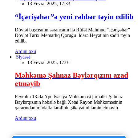
13 Fevral 2025, 17:33
“İçərişəhər”ə yeni rəhbər təyin edilib
Dövlət başçısının sərəncamı ilə Rüfət Mahmud “İçərişəhər”
Dövlət Tarix-Memarlıq Qoruğu İdarə Heyətinin sədri təyin
edilib.
Ardını oxu
Siyasət
13 Fevral 2025, 17:01
Məhkəmə Şahnaz Bəylərqızını azad
etməyib
Fevralın 13-də Apellyasiya Məhkəməsi jurnalist Şahnaz
Bəylərqızının həbsilə bağlı Xətai Rayon Məhkəməsinin
qərarından müdafiə tərəfinin şikayətini təmin etməyib.
Ardını oxu