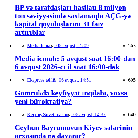
BP və tərəfdaşları hasilatı 8 milyon
ton səviyyəsində saxlamaqla AÇG-yə
kapital qoyuluşlarını 31 faiz
artırıblar
Media İcmalı,
06 avqust, 15:09
563
Media icmalı: 5 avqust saat 16:00-dan
6 avqust 2026-cı il saat 16:00-dək
Ekspress təhlil,
06 avqust, 14:51
605
Gömrükdə keyfiyyət inqilabı, yoxsa
yeni bürokratiya?
Keçmiş Sovet məkanı,
06 avqust, 14:37
640
Ceyhun Bayramovun Kiyev səfərinin
arxasında nə dayanır?