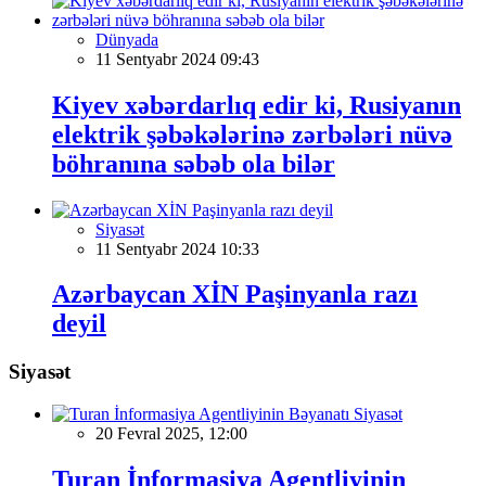
Dünyada
11 Sentyabr 2024 09:43
Kiyev xəbərdarlıq edir ki, Rusiyanın
elektrik şəbəkələrinə zərbələri nüvə
böhranına səbəb ola bilər
Siyasət
11 Sentyabr 2024 10:33
Azərbaycan XİN Paşinyanla razı
deyil
Siyasət
Siyasət
20 Fevral 2025, 12:00
Turan İnformasiya Agentliyinin