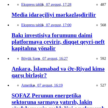
Ekspress təhlil,
07 avqust, 17:28
487
Media idarəçiliyi mərkəzləşdirilir
Ekspress təhlil,
07 avqust, 17:00
568
Bakı investisiya forumunu daimi
platformaya çevirir, diqqət qeyri-neft
kapitalına yönəlir
Böyük Şərq,
07 avqust, 16:27
592
Ankara, İslamabad və Ər-Riyad kimə
qarşı birləşir?
Amerika,
07 avqust, 16:19
527
SOFAZ Perunun energetika
sektoruna sərmayə yatırıb, lakin