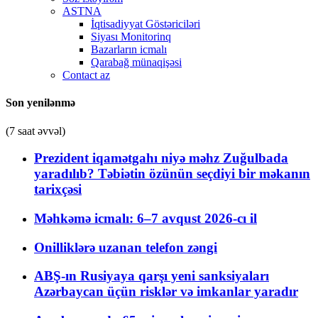
ASTNA
İqtisadiyyat Göstəriciləri
Siyası Monitorinq
Bazarların icmalı
Qarabağ münaqişəsi
Contact az
Son yenilənmə
(7 saat əvvəl)
Prezident iqamətgahı niyə məhz Zuğulbada
yaradılıb? Təbiətin özünün seçdiyi bir məkanın
tarixçəsi
Məhkəmə icmalı: 6–7 avqust 2026-cı il
Onilliklərə uzanan telefon zəngi
ABŞ-ın Rusiyaya qarşı yeni sanksiyaları
Azərbaycan üçün risklər və imkanlar yaradır