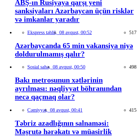
ABŞ-ın Rusiyaya qarşı yeni
sanksiyaları Azərbaycan üçün risklər
və imkanlar yaradır
Ekspress təhlil,
08 avqust, 00:52
517
Azərbaycanda 65 min vakansiya niyə
doldurulmamış qalır?
Sosial sahə,
08 avqust, 00:50
498
Bakı metrosunun xətlərinin
ayrılması: nəqliyyat böhranından
necə qaçmaq olar?
Cəmiyyət,
08 avqust, 00:41
415
Təbriz azadlığının salnaməsi:
Məşrutə hərəkatı və müasirlik