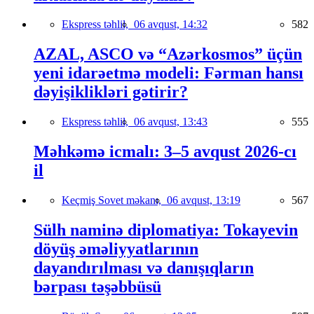
Ekspress təhlil,
06 avqust, 14:32
582
AZAL, ASCO və “Azərkosmos” üçün
yeni idarəetmə modeli: Fərman hansı
dəyişiklikləri gətirir?
Ekspress təhlil,
06 avqust, 13:43
555
Məhkəmə icmalı: 3–5 avqust 2026-cı
il
Keçmiş Sovet məkanı,
06 avqust, 13:19
567
Sülh naminə diplomatiya: Tokayevin
döyüş əməliyyatlarının
dayandırılması və danışıqların
bərpası təşəbbüsü