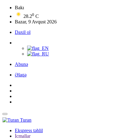
Bakı
0
28.2
C
Bazar, 9 Avqust 2026
Daxil ol
Abunə
Əlaqə
Turan
Ekspress təhlil
İcmallar