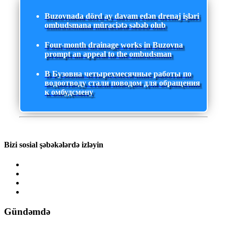
Buzovnada dörd ay davam edən drenaj işləri
ombudsmana müraciətə səbəb olub
Four-month drainage works in Buzovna
prompt an appeal to the ombudsman
В Бузовна четырехмесячные работы по
водоотводу стали поводом для обращения
к омбудсмену
Bizi sosial şəbəkələrdə izləyin
Gündəmdə