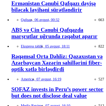
Ermənistan Cənubi Qafqazı dəyişə
biləcək layihəni sürətləndirir
Qafqaz,
06 avqust, 00:32
663
ABŞ və Çin Cənubi Qafqazda
marşrutlar uğrunda rəqabət aparır
Ekspress təhlil,
05 avqust, 18:11
822
Rəqəmsal Orta Dəhliz: Qazaxıstan və
Azərbaycan Xəzərin sahillərini fiber-
optik xətlə birləşdirdi
America,
07 avqust, 16:19
527
SOFAZ invests in Peru’s power sector
but does not disclose deal value
Media Review,
07 avqust, 16:10
512