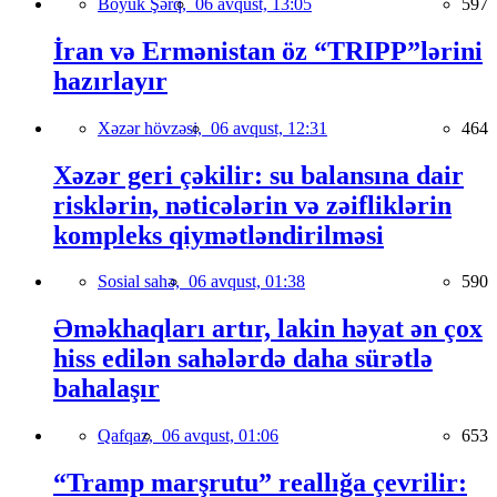
Böyük Şərq,
06 avqust, 13:05
597
İran və Ermənistan öz “TRIPP”lərini
hazırlayır
Xəzər hövzəsi,
06 avqust, 12:31
464
Xəzər geri çəkilir: su balansına dair
risklərin, nəticələrin və zəifliklərin
kompleks qiymətləndirilməsi
Sosial sahə,
06 avqust, 01:38
590
Əməkhaqları artır, lakin həyat ən çox
hiss edilən sahələrdə daha sürətlə
bahalaşır
Qafqaz,
06 avqust, 01:06
653
“Tramp marşrutu” reallığa çevrilir: