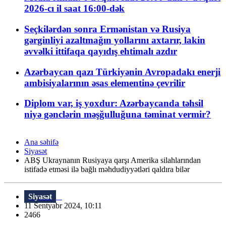
2026-cı il saat 16:00-dək
Seçkilərdən sonra Ermənistan və Rusiya
gərginliyi azaltmağın yollarını axtarır, lakin
əvvəlki ittifaqa qayıdış ehtimalı azdır
Azərbaycan qazı Türkiyənin Avropadakı enerji
ambisiyalarının əsas elementinə çevrilir
Diplom var, iş yoxdur: Azərbaycanda təhsil
niyə gənclərin məşğulluğuna təminat vermir?
Ana səhifə
Siyasət
ABŞ Ukraynanın Rusiyaya qarşı Amerika silahlarından
istifadə etməsi ilə bağlı məhdudiyyətləri qaldıra bilər
Siyasət
11 Sentyabr 2024, 10:11
2466