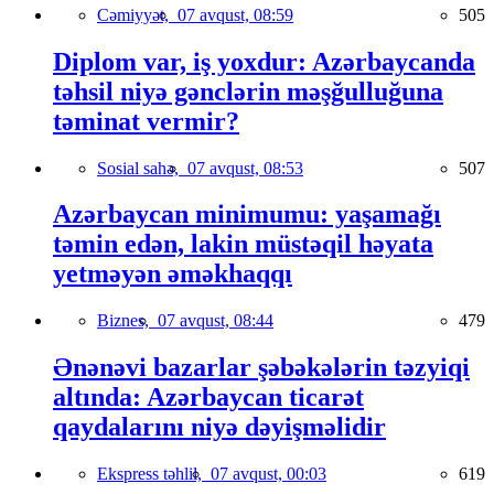
Cəmiyyət,
07 avqust, 08:59
505
Diplom var, iş yoxdur: Azərbaycanda
təhsil niyə gənclərin məşğulluğuna
təminat vermir?
Sosial sahə,
07 avqust, 08:53
507
Azərbaycan minimumu: yaşamağı
təmin edən, lakin müstəqil həyata
yetməyən əməkhaqqı
Biznes,
07 avqust, 08:44
479
Ənənəvi bazarlar şəbəkələrin təzyiqi
altında: Azərbaycan ticarət
qaydalarını niyə dəyişməlidir
Ekspress təhlil,
07 avqust, 00:03
619