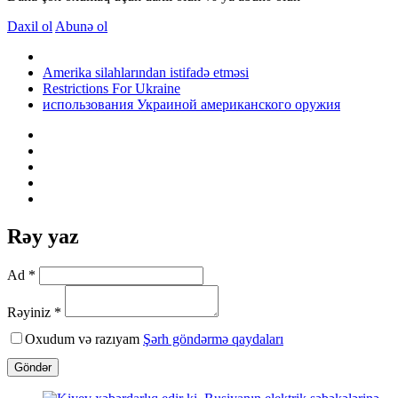
Daxil ol
Abunə ol
Amerika silahlarından istifadə etməsi
Restrictions For Ukraine
использования Украиной американского оружия
Rəy yaz
Ad *
Rəyiniz *
Oxudum və razıyam
Şərh göndərmə qaydaları
Göndər