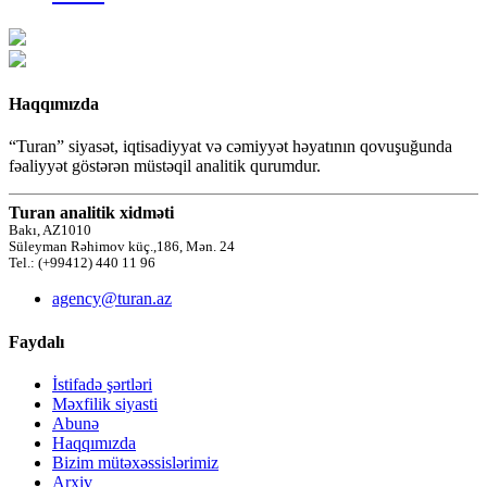
Haqqımızda
“Turan” siyasət, iqtisadiyyat və cəmiyyət həyatının qovuşuğunda
fəaliyyət göstərən müstəqil analitik qurumdur.
Turan analitik xidməti
Bakı, AZ1010
Süleyman Rəhimov küç.,186, Mən. 24
Tel.: (+99412) 440 11 96
agency@turan.az
Faydalı
İstifadə şərtləri
Məxfilik siyasti
Abunə
Haqqımızda
Bizim mütəxəssislərimiz
Arxiv