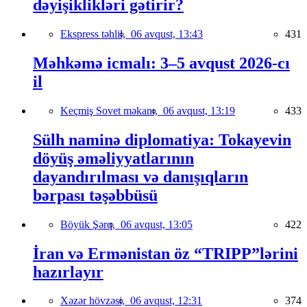
dəyişiklikləri gətirir?
Ekspress təhlil,
06 avqust, 13:43
431
Məhkəmə icmalı: 3–5 avqust 2026-cı
il
Keçmiş Sovet məkanı,
06 avqust, 13:19
433
Sülh naminə diplomatiya: Tokayevin
döyüş əməliyyatlarının
dayandırılması və danışıqların
bərpası təşəbbüsü
Böyük Şərq,
06 avqust, 13:05
422
İran və Ermənistan öz “TRIPP”lərini
hazırlayır
Xəzər hövzəsi,
06 avqust, 12:31
374