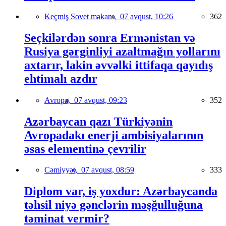
Keçmiş Sovet məkanı,
07 avqust, 10:26
362
Seçkilərdən sonra Ermənistan və
Rusiya gərginliyi azaltmağın yollarını
axtarır, lakin əvvəlki ittifaqa qayıdış
ehtimalı azdır
Avropa,
07 avqust, 09:23
352
Azərbaycan qazı Türkiyənin
Avropadakı enerji ambisiyalarının
əsas elementinə çevrilir
Cəmiyyət,
07 avqust, 08:59
333
Diplom var, iş yoxdur: Azərbaycanda
təhsil niyə gənclərin məşğulluğuna
təminat vermir?