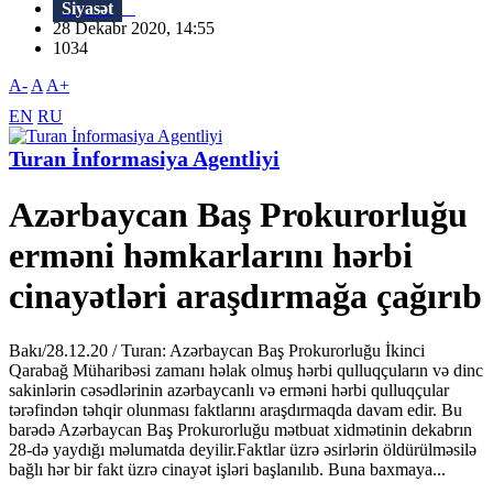
Siyasət
28 Dekabr 2020, 14:55
1034
A-
A
A+
EN
RU
Turan İnformasiya Agentliyi
Azərbaycan Baş Prokurorluğu
erməni həmkarlarını hərbi
cinayətləri araşdırmağa çağırıb
Bakı/28.12.20 / Turan: Azərbaycan Baş Prokurorluğu İkinci
Qarabağ Müharibəsi zamanı həlak olmuş hərbi qulluqçuların və dinc
sakinlərin cəsədlərinin azərbaycanlı və erməni hərbi qulluqçular
tərəfindən təhqir olunması faktlarını araşdırmaqda davam edir. Bu
barədə Azərbaycan Baş Prokurorluğu mətbuat xidmətinin dekabrın
28-də yaydığı məlumatda deyilir.Faktlar üzrə əsirlərin öldürülməsilə
bağlı hər bir fakt üzrə cinayət işləri başlanılıb. Buna baxmaya...