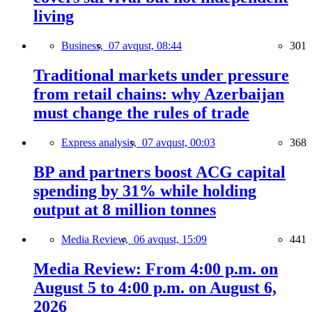
living
Business,
07 avqust, 08:44
301
Traditional markets under pressure
from retail chains: why Azerbaijan
must change the rules of trade
Express analysis,
07 avqust, 00:03
368
BP and partners boost ACG capital
spending by 31% while holding
output at 8 million tonnes
Media Review,
06 avqust, 15:09
441
Media Review: From 4:00 p.m. on
August 5 to 4:00 p.m. on August 6,
2026