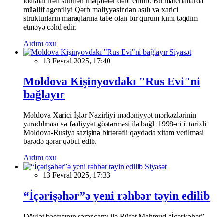
iddialar irəli sürülən məqalələr dərc edilib. Bu materiallarda
müəllif agentliyi Qərb maliyyəsindən asılı və xarici
strukturların maraqlarına tabe olan bir qurum kimi təqdim
etməyə cəhd edir.
Ardını oxu
Siyasət
13 Fevral 2025, 17:40
Moldova Kişinyovdakı "Rus Evi"ni
bağlayır
Moldova Xarici İşlər Nazirliyi mədəniyyət mərkəzlərinin
yaradılması və fəaliyyət göstərməsi ilə bağlı 1998-ci il tarixli
Moldova-Rusiya sazişinə birtərəfli qaydada xitam verilməsi
barədə qərar qəbul edib.
Ardını oxu
Siyasət
13 Fevral 2025, 17:33
“İçərişəhər”ə yeni rəhbər təyin edilib
Dövlət başçısının sərəncamı ilə Rüfət Mahmud “İçərişəhər”