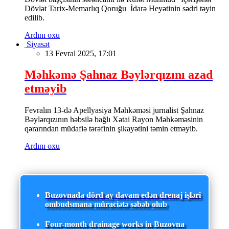
Dövlət Tarix-Memarlıq Qoruğu İdarə Heyətinin sədri təyin
edilib.
Ardını oxu
Siyasət
13 Fevral 2025, 17:01
Məhkəmə Şahnaz Bəylərqızını azad
etməyib
Fevralın 13-də Apellyasiya Məhkəməsi jurnalist Şahnaz
Bəylərqızının həbsilə bağlı Xətai Rayon Məhkəməsinin
qərarından müdafiə tərəfinin şikayətini təmin etməyib.
Ardını oxu
Buzovnada dörd ay davam edən drenaj işləri
ombudsmana müraciətə səbəb olub
Four-month drainage works in Buzovna