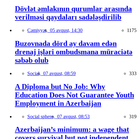
Dövlət əmlakının qurumlar arasında
verilməsi qaydaları sadələşdirilib
Cəmiyyət,
05 avqust, 14:30
1175
Buzovnada dörd ay davam edən
drenaj işləri ombudsmana müraciətə
səbəb olub
Social,
07 avqust, 08:59
333
A Diploma but No Job: Why
Education Does Not Guarantee Youth
Employment in Azerbaijan
Social sphere,
07 avqust, 08:53
319
Azerbaijan’s minimum: a wage that
covers survival but not independent