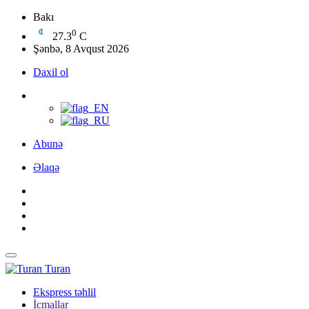
Bakı
0
27.3
C
Şənbə, 8 Avqust 2026
Daxil ol
Abunə
Əlaqə
Turan
Ekspress təhlil
İcmallar