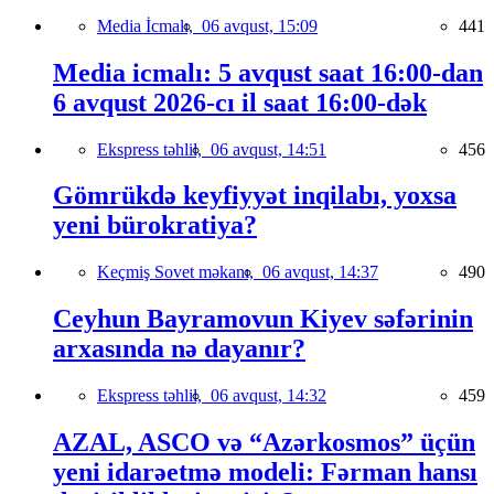
Media İcmalı,
06 avqust, 15:09
441
Media icmalı: 5 avqust saat 16:00-dan
6 avqust 2026-cı il saat 16:00-dək
Ekspress təhlil,
06 avqust, 14:51
456
Gömrükdə keyfiyyət inqilabı, yoxsa
yeni bürokratiya?
Keçmiş Sovet məkanı,
06 avqust, 14:37
490
Ceyhun Bayramovun Kiyev səfərinin
arxasında nə dayanır?
Ekspress təhlil,
06 avqust, 14:32
459
AZAL, ASCO və “Azərkosmos” üçün
yeni idarəetmə modeli: Fərman hansı