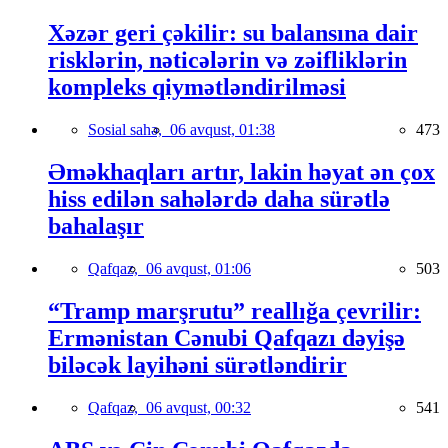
Xəzər geri çəkilir: su balansına dair
risklərin, nəticələrin və zəifliklərin
kompleks qiymətləndirilməsi
Sosial sahə,
06 avqust, 01:38
473
Əməkhaqları artır, lakin həyat ən çox
hiss edilən sahələrdə daha sürətlə
bahalaşır
Qafqaz,
06 avqust, 01:06
503
“Tramp marşrutu” reallığa çevrilir:
Ermənistan Cənubi Qafqazı dəyişə
biləcək layihəni sürətləndirir
Qafqaz,
06 avqust, 00:32
541