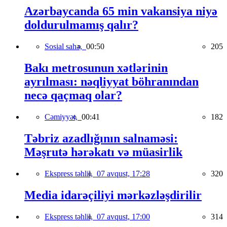
Azərbaycanda 65 min vakansiya niyə
doldurulmamış qalır?
Sosial sahə,
00:50
205
Bakı metrosunun xətlərinin
ayrılması: nəqliyyat böhranından
necə qaçmaq olar?
Cəmiyyət,
00:41
182
Təbriz azadlığının salnaməsi:
Məşrutə hərəkatı və müasirlik
Ekspress təhlil,
07 avqust, 17:28
320
Media idarəçiliyi mərkəzləşdirilir
Ekspress təhlil,
07 avqust, 17:00
314