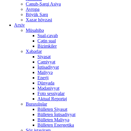
Cənub-Şərqi Asiya
Avropa
Böyük Şərq
Xəzər hövzəsi
Arxiv
Müsahibə
Sual-cavab
Çətin sual
Bizimkiler
Xəbərlər
Siyasət
Cəmiyyət
İqtisadiyyat
Maliyyə
Enerji
Dünyada
Mədəniyyət
Foto sessiyalar
Aktual Reportaj
Buraxılışlar
Bülleten Siyasət
Bülleten İqtisadiyyat
Bülleten Maliyyə
Bülleten Energetika
Söz istəyirəm