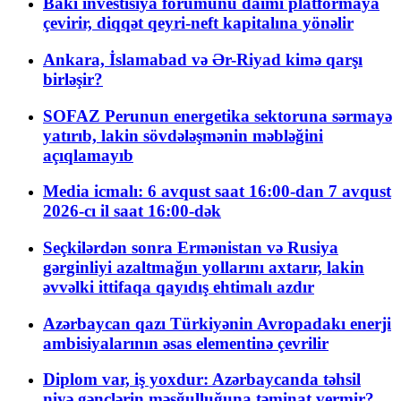
Bakı investisiya forumunu daimi platformaya
çevirir, diqqət qeyri-neft kapitalına yönəlir
Ankara, İslamabad və Ər-Riyad kimə qarşı
birləşir?
SOFAZ Perunun energetika sektoruna sərmayə
yatırıb, lakin sövdələşmənin məbləğini
açıqlamayıb
Media icmalı: 6 avqust saat 16:00-dan 7 avqust
2026-cı il saat 16:00-dək
Seçkilərdən sonra Ermənistan və Rusiya
gərginliyi azaltmağın yollarını axtarır, lakin
əvvəlki ittifaqa qayıdış ehtimalı azdır
Azərbaycan qazı Türkiyənin Avropadakı enerji
ambisiyalarının əsas elementinə çevrilir
Diplom var, iş yoxdur: Azərbaycanda təhsil
niyə gənclərin məşğulluğuna təminat vermir?