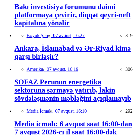
Bakı investisiya forumunu daimi
platformaya çevirir, diqqət qeyri-neft
kapitalına yönəlir
Böyük Şərq,
07 avqust, 16:27
319
Ankara, İslamabad və Ər-Riyad kimə
qarşı birləşir?
Amerika,
07 avqust, 16:19
306
SOFAZ Perunun energetika
sektoruna sərmayə yatırıb, lakin
sövdələşmənin məbləğini açıqlamayıb
Media İcmalı,
07 avqust, 16:10
292
Media icmalı: 6 avqust saat 16:00-dan
7 avqust 2026-cı il saat 16:00-dək