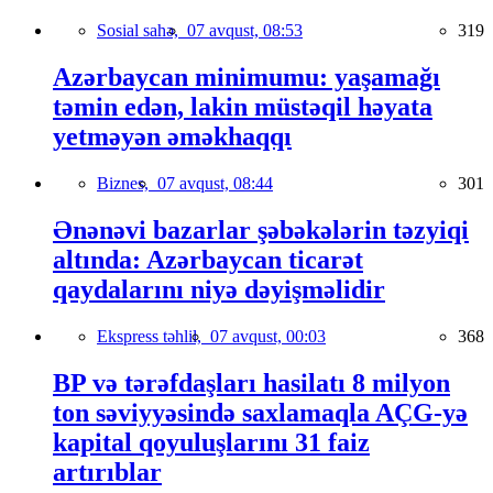
Sosial sahə,
07 avqust, 08:53
319
Azərbaycan minimumu: yaşamağı
təmin edən, lakin müstəqil həyata
yetməyən əməkhaqqı
Biznes,
07 avqust, 08:44
301
Ənənəvi bazarlar şəbəkələrin təzyiqi
altında: Azərbaycan ticarət
qaydalarını niyə dəyişməlidir
Ekspress təhlil,
07 avqust, 00:03
368
BP və tərəfdaşları hasilatı 8 milyon
ton səviyyəsində saxlamaqla AÇG-yə
kapital qoyuluşlarını 31 faiz
artırıblar