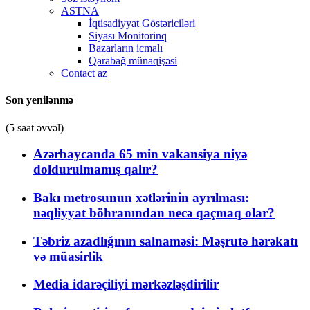
ASTNA
İqtisadiyyat Göstəriciləri
Siyası Monitorinq
Bazarların icmalı
Qarabağ münaqişəsi
Contact az
Son yenilənmə
(5 saat əvvəl)
Azərbaycanda 65 min vakansiya niyə
doldurulmamış qalır?
Bakı metrosunun xətlərinin ayrılması:
nəqliyyat böhranından necə qaçmaq olar?
Təbriz azadlığının salnaməsi: Məşrutə hərəkatı
və müasirlik
Media idarəçiliyi mərkəzləşdirilir