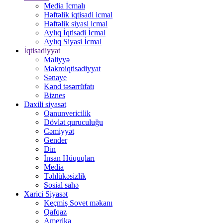
Media İcmalı
Həftəlik iqtisadi icmal
Həftəlik siyasi icmal
Aylıq İqtisadi İcmal
Aylıq Siyasi İcmal
İqtisadiyyat
Maliyyə
Makroiqtisadiyyat
Sənaye
Kənd təsərrüfatı
Biznes
Daxili siyasət
Qanunvericilik
Dövlət quruculuğu
Cəmiyyət
Gender
Din
İnsan Hüquqları
Media
Təhlükəsizlik
Sosial sahə
Xarici Siyasət
Keçmiş Sovet məkanı
Qafqaz
Amerika