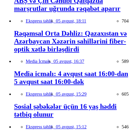
ABŞ və Çin Cənubi Qafqazda
marşrutlar uğrunda rəqabət aparır
Ekspress təhlil,
05 avqust, 18:11
704
Rəqəmsal Orta Dəhliz: Qazaxıstan və
Azərbaycan Xəzərin sahillərini fiber-
optik xətlə birləşdirdi
Media İcmalı,
05 avqust, 16:37
589
Media icmalı: 4 avqust saat 16:00-dan
5 avqust saat 16:00-dək
Ekspress təhlil,
05 avqust, 15:29
605
Sosial şəbəkələr üçün 16 yaş həddi
tətbiq olunur
Ekspress təhlil,
05 avqust, 15:12
546