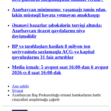
Azərbaycan minimumu: yaşamağı təmin edən,
lakin müstəqil həyata yetməyən əməkhaqqı
Ənənəvi bazarlar şəbəkələrin təzyiqi altında:
Azərbaycan ticarət qaydalarını niyə
dəyişməlidir
BP və tərəfdaşları hasilatı 8 milyon ton
səviyyəsində saxlamaqla AÇG-yə kapital
qoyuluşlarını 31 faiz artırıblar
Media icmalı: 5 avqust saat 16:00-dan 6 avqust
2026-cı il saat 16:00-dək
Ana səhifə
Siyasət
Azərbaycan Baş Prokurorluğu erməni həmkarlarını hərbi
cinayətləri araşdırmağa çağırıb