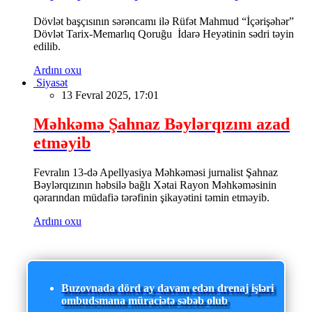
Dövlət başçısının sərəncamı ilə Rüfət Mahmud “İçərişəhər”
Dövlət Tarix-Memarlıq Qoruğu İdarə Heyətinin sədri təyin
edilib.
Ardını oxu
Siyasət
13 Fevral 2025, 17:01
Məhkəmə Şahnaz Bəylərqızını azad
etməyib
Fevralın 13-də Apellyasiya Məhkəməsi jurnalist Şahnaz
Bəylərqızının həbsilə bağlı Xətai Rayon Məhkəməsinin
qərarından müdafiə tərəfinin şikayətini təmin etməyib.
Ardını oxu
Buzovnada dörd ay davam edən drenaj işləri
ombudsmana müraciətə səbəb olub