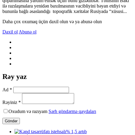
qoparılmasına yardım etmək üçün bunu gizlədiblər. Tbilisinin Bakı
ilə razılaşmalara yenidən baxılmasının vacibliyini bəyan etdiyi və
bununla bağlı əsaslandığı topoqrafik xəritələr Rusiyada “xüsusi...
Daha çox oxumaq üçün daxil olun və ya abunə olun
Daxil ol
Abunə ol
Rəy yaz
Ad *
Rəyiniz *
Oxudum və razıyam
Şərh göndərmə qaydaları
Göndər