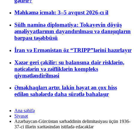
gətirir?
Məhkəmə icmalı: 3–5 avqust 2026-cı il
Sülh naminə diplomatiya: Tokayevin döyüş
əməliyyatlarının dayandırılması və danışıqların
bərpası təşəbbüsü
İran və Ermənistan öz “TRIPP”lərini hazırlayır
Xəzər geri çəkilir: su balansına dair risklərin,
nəticələrin və zəifliklərin kompleks
qiymətləndirilməsi
Əməkhaqları artır, lakin həyat ən çox hiss
edilən sahələrdə daha sürətlə bahalaşır
Ana səhifə
Siyasət
Azərbaycan-Gürcüstan sərhəddinin delimitasiyası üçün 1936-
37-ci illərin xəritəsindən istifadə edəcəklər