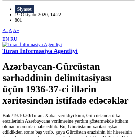
Siyasət
19 Oktyabr 2020, 14:22
801
A-
A
A+
EN
RU
Turan İnformasiya Agentliyi
Azərbaycan-Gürcüstan
sərhəddinin delimitasiyası
üçün 1936-37-ci illərin
xəritəsindən istifadə edəcəklər
Bakı/19.10.20/Turan: Xəbər verildiyi kimi, Gürcüstanda ölkə
ərazilərinin Azərbaycana verilməsinə yardım göstərməkdə ittiham
olunan məmurlar həbs edilib. Bu, Gürcüstanın xəritəsi aşkar
edildikdən sonra baş verib, guya Gürcüstan ərazisinin bir hissəsinin