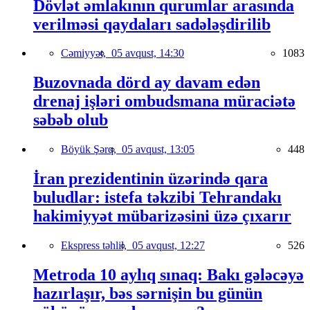
Dövlət əmlakının qurumlar arasında
verilməsi qaydaları sadələşdirilib
Cəmiyyət,
05 avqust, 14:30
1083
Buzovnada dörd ay davam edən
drenaj işləri ombudsmana müraciətə
səbəb olub
Böyük Şərq,
05 avqust, 13:05
448
İran prezidentinin üzərində qara
buludlar: istefa təkzibi Tehrandakı
hakimiyyət mübarizəsini üzə çıxarır
Ekspress təhlil,
05 avqust, 12:27
526
Metroda 10 aylıq sınaq: Bakı gələcəyə
hazırlaşır, bəs sərnişin bu günün