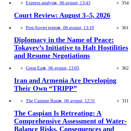
Express analysis,
06 avqust, 13:43
354
Court Review: August 3–5, 2026
Post-Soviet region,
06 avqust, 13:19
361
Diplomacy in the Name of Peace:
Tokayev’s Initiative to Halt Hostilities
and Resume Negotiations
Great East,
06 avqust, 13:05
362
Iran and Armenia Are Developing
Their Own “TRIPP”
The Caspian Basin,
06 avqust, 12:31
311
The Caspian Is Retreating: A
Comprehensive Assessment of Water-
Balance Risks, Consequences and