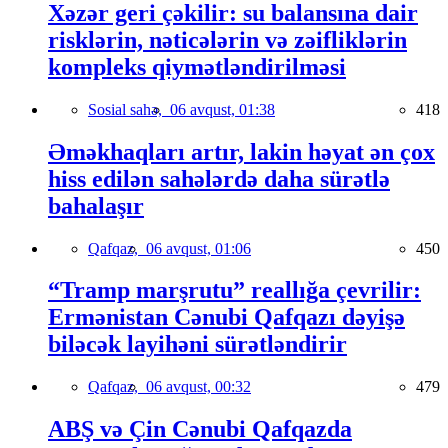
Xəzər geri çəkilir: su balansına dair
risklərin, nəticələrin və zəifliklərin
kompleks qiymətləndirilməsi
Sosial sahə,
06 avqust, 01:38
418
Əməkhaqları artır, lakin həyat ən çox
hiss edilən sahələrdə daha sürətlə
bahalaşır
Qafqaz,
06 avqust, 01:06
450
“Tramp marşrutu” reallığa çevrilir:
Ermənistan Cənubi Qafqazı dəyişə
biləcək layihəni sürətləndirir
Qafqaz,
06 avqust, 00:32
479
ABŞ və Çin Cənubi Qafqazda