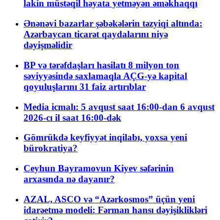
lakin müstəqil həyata yetməyən əməkhaqqı
Ənənəvi bazarlar şəbəkələrin təzyiqi altında:
Azərbaycan ticarət qaydalarını niyə
dəyişməlidir
BP və tərəfdaşları hasilatı 8 milyon ton
səviyyəsində saxlamaqla AÇG-yə kapital
qoyuluşlarını 31 faiz artırıblar
Media icmalı: 5 avqust saat 16:00-dan 6 avqust
2026-cı il saat 16:00-dək
Gömrükdə keyfiyyət inqilabı, yoxsa yeni
bürokratiya?
Ceyhun Bayramovun Kiyev səfərinin
arxasında nə dayanır?
AZAL, ASCO və “Azərkosmos” üçün yeni
idarəetmə modeli: Fərman hansı dəyişiklikləri