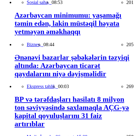
Sosial sahə,
08:53
201
Azərbaycan minimumu: yaşamağı
təmin edən, lakin müstəqil həyata
yetməyən əməkhaqqı
Biznes,
08:44
205
Ənənəvi bazarlar şəbəkələrin təzyiqi
altında: Azərbaycan ticarət
qaydalarını niyə dəyişməlidir
Ekspress təhlil,
00:03
269
BP və tərəfdaşları hasilatı 8 milyon
ton səviyyəsində saxlamaqla AÇG-yə
kapital qoyuluşlarını 31 faiz
artırıblar