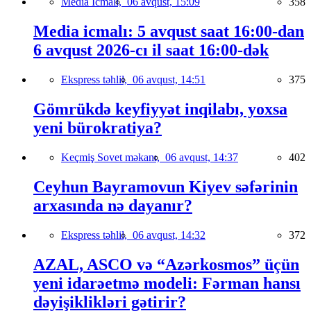
Media İcmalı,
06 avqust, 15:09
358
Media icmalı: 5 avqust saat 16:00-dan
6 avqust 2026-cı il saat 16:00-dək
Ekspress təhlil,
06 avqust, 14:51
375
Gömrükdə keyfiyyət inqilabı, yoxsa
yeni bürokratiya?
Keçmiş Sovet məkanı,
06 avqust, 14:37
402
Ceyhun Bayramovun Kiyev səfərinin
arxasında nə dayanır?
Ekspress təhlil,
06 avqust, 14:32
372
AZAL, ASCO və “Azərkosmos” üçün
yeni idarəetmə modeli: Fərman hansı
dəyişiklikləri gətirir?