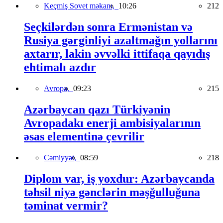
Keçmiş Sovet məkanı,
10:26
212
Seçkilərdən sonra Ermənistan və
Rusiya gərginliyi azaltmağın yollarını
axtarır, lakin əvvəlki ittifaqa qayıdış
ehtimalı azdır
Avropa,
09:23
215
Azərbaycan qazı Türkiyənin
Avropadakı enerji ambisiyalarının
əsas elementinə çevrilir
Cəmiyyət,
08:59
218
Diplom var, iş yoxdur: Azərbaycanda
təhsil niyə gənclərin məşğulluğuna
təminat vermir?