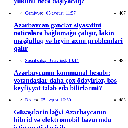
yükünü necə daşıyacaq?
Cəmiyyət,
05 avqust, 11:57
467
Azərbaycan gənclər siyasətini
nəticələrə bağlamağa çalışır, lakin
məşğulluq və beyin axını problemləri
qalır
Sosial sahə,
05 avqust, 10:44
485
Azərbaycanın kommunal hesabı:
vətəndaşlar daha çox ödəyirlər, bəs
keyfiyyət tələb edə bilirlərmi?
Biznes,
05 avqust, 10:39
483
Güzəştlərin ləğvi Azərbaycanın
hibrid və elektromobil bazarında
istiqaməti dəyişib