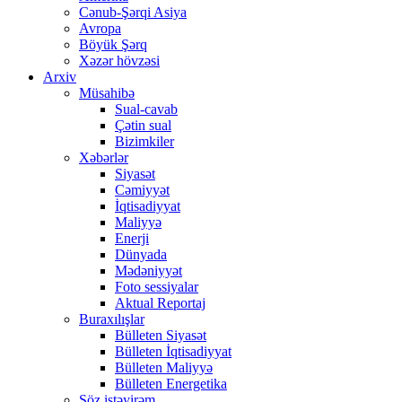
Cənub-Şərqi Asiya
Avropa
Böyük Şərq
Xəzər hövzəsi
Arxiv
Müsahibə
Sual-cavab
Çətin sual
Bizimkiler
Xəbərlər
Siyasət
Cəmiyyət
İqtisadiyyat
Maliyyə
Enerji
Dünyada
Mədəniyyət
Foto sessiyalar
Aktual Reportaj
Buraxılışlar
Bülleten Siyasət
Bülleten İqtisadiyyat
Bülleten Maliyyə
Bülleten Energetika
Söz istəyirəm