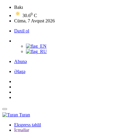
Bakı
0
30.6
C
Cümə, 7 Avqust 2026
Daxil ol
Abunə
Əlaqə
Turan
Ekspress təhlil
İcmallar