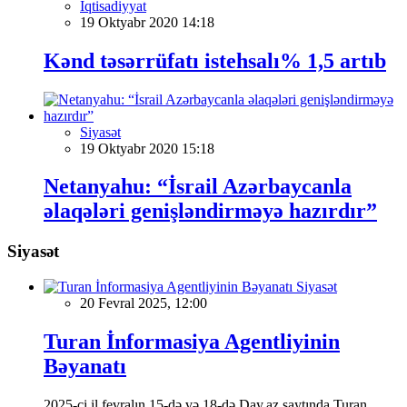
İqtisadiyyat
19 Oktyabr 2020 14:18
Kənd təsərrüfatı istehsalı% 1,5 artıb
Siyasət
19 Oktyabr 2020 15:18
Netanyahu: “İsrail Azərbaycanla
əlaqələri genişləndirməyə hazırdır”
Siyasət
Siyasət
20 Fevral 2025, 12:00
Turan İnformasiya Agentliyinin
Bəyanatı
2025-ci il fevralın 15-də və 18-də Day.az saytında Turan