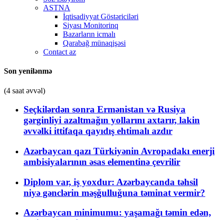
ASTNA
İqtisadiyyat Göstəriciləri
Siyası Monitorinq
Bazarların icmalı
Qarabağ münaqişəsi
Contact az
Son yenilənmə
(4 saat əvvəl)
Seçkilərdən sonra Ermənistan və Rusiya
gərginliyi azaltmağın yollarını axtarır, lakin
əvvəlki ittifaqa qayıdış ehtimalı azdır
Azərbaycan qazı Türkiyənin Avropadakı enerji
ambisiyalarının əsas elementinə çevrilir
Diplom var, iş yoxdur: Azərbaycanda təhsil
niyə gənclərin məşğulluğuna təminat vermir?
Azərbaycan minimumu: yaşamağı təmin edən,