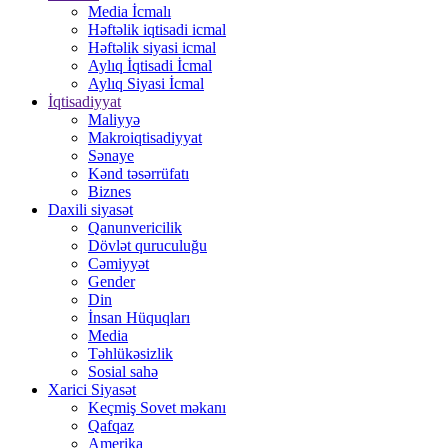
Media İcmalı
Həftəlik iqtisadi icmal
Həftəlik siyasi icmal
Aylıq İqtisadi İcmal
Aylıq Siyasi İcmal
İqtisadiyyat
Maliyyə
Makroiqtisadiyyat
Sənaye
Kənd təsərrüfatı
Biznes
Daxili siyasət
Qanunvericilik
Dövlət quruculuğu
Cəmiyyət
Gender
Din
İnsan Hüquqları
Media
Təhlükəsizlik
Sosial sahə
Xarici Siyasət
Keçmiş Sovet məkanı
Qafqaz
Amerika