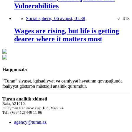
Vulnerabilities
Social sphere,
06 avqust, 01:38
418
Wages are rising, but life is getting
dearer where it matters most
Haqqımızda
“Turan” siyasət, iqtisadiyyat və cəmiyyət həyatının qovuşuğunda
fəaliyyət göstərən müstəqil analitik qurumdur.
Turan analitik xidməti
Bakı, AZ1010
Süleyman Rəhimov küç.,186, Mən. 24
Tel.: (+99412) 440 11 96
agency@turan.az