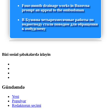
Four-month drainage works in Buzovna
prompt an appeal to the ombudsman
В Бузовна четырехмесячные работы по
водоотводу стали поводом для обращения
к омбудсмену
Bizi sosial şəbəkələrdə izləyin
Gündəmdə
Yeni
Populyar
Redaktorun seçimi