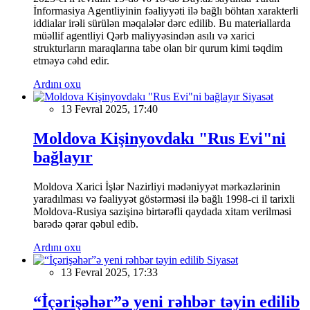
İnformasiya Agentliyinin fəaliyyəti ilə bağlı böhtan xarakterli
iddialar irəli sürülən məqalələr dərc edilib. Bu materiallarda
müəllif agentliyi Qərb maliyyəsindən asılı və xarici
strukturların maraqlarına tabe olan bir qurum kimi təqdim
etməyə cəhd edir.
Ardını oxu
Siyasət
13 Fevral 2025, 17:40
Moldova Kişinyovdakı "Rus Evi"ni
bağlayır
Moldova Xarici İşlər Nazirliyi mədəniyyət mərkəzlərinin
yaradılması və fəaliyyət göstərməsi ilə bağlı 1998-ci il tarixli
Moldova-Rusiya sazişinə birtərəfli qaydada xitam verilməsi
barədə qərar qəbul edib.
Ardını oxu
Siyasət
13 Fevral 2025, 17:33
“İçərişəhər”ə yeni rəhbər təyin edilib