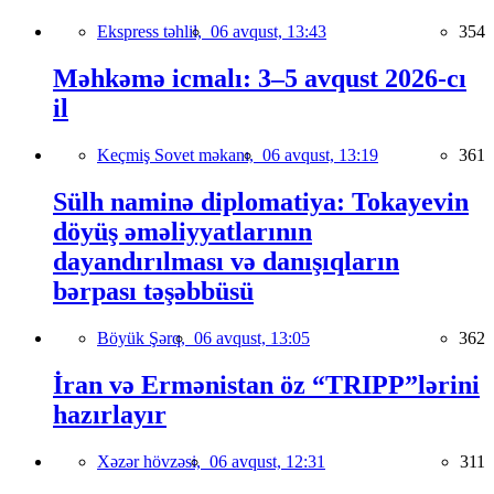
Ekspress təhlil,
06 avqust, 13:43
354
Məhkəmə icmalı: 3–5 avqust 2026-cı
il
Keçmiş Sovet məkanı,
06 avqust, 13:19
361
Sülh naminə diplomatiya: Tokayevin
döyüş əməliyyatlarının
dayandırılması və danışıqların
bərpası təşəbbüsü
Böyük Şərq,
06 avqust, 13:05
362
İran və Ermənistan öz “TRIPP”lərini
hazırlayır
Xəzər hövzəsi,
06 avqust, 12:31
311