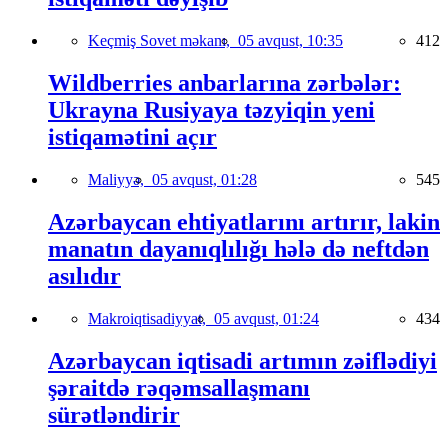
Keçmiş Sovet məkanı,
05 avqust, 10:35
412
Wildberries anbarlarına zərbələr:
Ukrayna Rusiyaya təzyiqin yeni
istiqamətini açır
Maliyyə,
05 avqust, 01:28
545
Azərbaycan ehtiyatlarını artırır, lakin
manatın dayanıqlılığı hələ də neftdən
asılıdır
Makroiqtisadiyyat,
05 avqust, 01:24
434
Azərbaycan iqtisadi artımın zəiflədiyi
şəraitdə rəqəmsallaşmanı
sürətləndirir