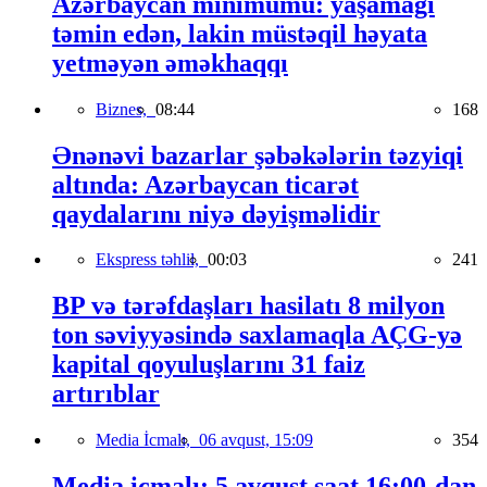
Azərbaycan minimumu: yaşamağı
təmin edən, lakin müstəqil həyata
yetməyən əməkhaqqı
Biznes,
08:44
168
Ənənəvi bazarlar şəbəkələrin təzyiqi
altında: Azərbaycan ticarət
qaydalarını niyə dəyişməlidir
Ekspress təhlil,
00:03
241
BP və tərəfdaşları hasilatı 8 milyon
ton səviyyəsində saxlamaqla AÇG-yə
kapital qoyuluşlarını 31 faiz
artırıblar
Media İcmalı,
06 avqust, 15:09
354
Media icmalı: 5 avqust saat 16:00-dan