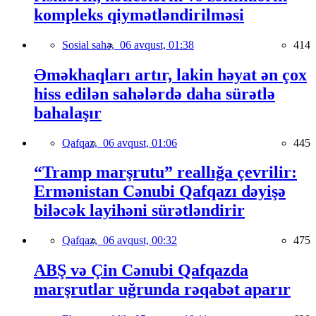
kompleks qiymətləndirilməsi
Sosial sahə,
06 avqust, 01:38
414
Əməkhaqları artır, lakin həyat ən çox
hiss edilən sahələrdə daha sürətlə
bahalaşır
Qafqaz,
06 avqust, 01:06
445
“Tramp marşrutu” reallığa çevrilir:
Ermənistan Cənubi Qafqazı dəyişə
biləcək layihəni sürətləndirir
Qafqaz,
06 avqust, 00:32
475
ABŞ və Çin Cənubi Qafqazda
marşrutlar uğrunda rəqabət aparır