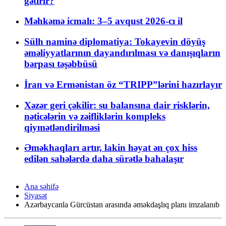
gətirir?
Məhkəmə icmalı: 3–5 avqust 2026-cı il
Sülh naminə diplomatiya: Tokayevin döyüş
əməliyyatlarının dayandırılması və danışıqların
bərpası təşəbbüsü
İran və Ermənistan öz “TRIPP”lərini hazırlayır
Xəzər geri çəkilir: su balansına dair risklərin,
nəticələrin və zəifliklərin kompleks
qiymətləndirilməsi
Əməkhaqları artır, lakin həyat ən çox hiss
edilən sahələrdə daha sürətlə bahalaşır
Ana səhifə
Siyasət
Azərbaycanla Gürcüstan arasında əməkdaşlıq planı imzalanıb