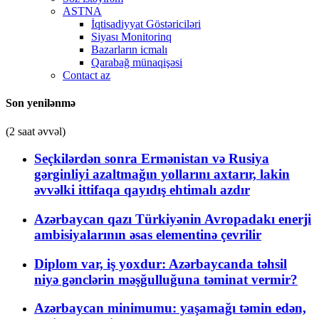
ASTNA
İqtisadiyyat Göstəriciləri
Siyası Monitorinq
Bazarların icmalı
Qarabağ münaqişəsi
Contact az
Son yenilənmə
(2 saat əvvəl)
Seçkilərdən sonra Ermənistan və Rusiya
gərginliyi azaltmağın yollarını axtarır, lakin
əvvəlki ittifaqa qayıdış ehtimalı azdır
Azərbaycan qazı Türkiyənin Avropadakı enerji
ambisiyalarının əsas elementinə çevrilir
Diplom var, iş yoxdur: Azərbaycanda təhsil
niyə gənclərin məşğulluğuna təminat vermir?
Azərbaycan minimumu: yaşamağı təmin edən,