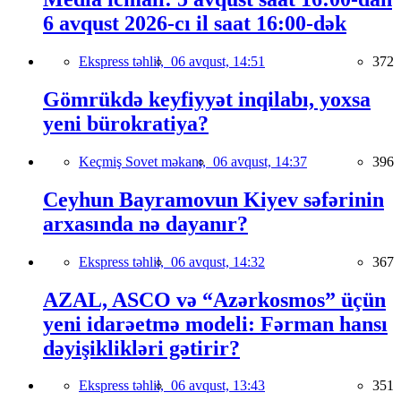
6 avqust 2026-cı il saat 16:00-dək
Ekspress təhlil,
06 avqust, 14:51
372
Gömrükdə keyfiyyət inqilabı, yoxsa
yeni bürokratiya?
Keçmiş Sovet məkanı,
06 avqust, 14:37
396
Ceyhun Bayramovun Kiyev səfərinin
arxasında nə dayanır?
Ekspress təhlil,
06 avqust, 14:32
367
AZAL, ASCO və “Azərkosmos” üçün
yeni idarəetmə modeli: Fərman hansı
dəyişiklikləri gətirir?
Ekspress təhlil,
06 avqust, 13:43
351