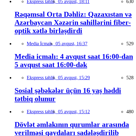
Ekspress təhlil,
05 avqust, 18:11
630
Rəqəmsal Orta Dəhliz: Qazaxıstan və
Azərbaycan Xəzərin sahillərini fiber-
optik xətlə birləşdirdi
Media İcmalı,
05 avqust, 16:37
529
Media icmalı: 4 avqust saat 16:00-dan
5 avqust saat 16:00-dək
Ekspress təhlil,
05 avqust, 15:29
528
Sosial şəbəkələr üçün 16 yaş həddi
tətbiq olunur
Ekspress təhlil,
05 avqust, 15:12
480
Dövlət əmlakının qurumlar arasında
verilməsi qaydaları sadələşdirilib