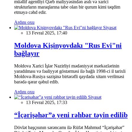
müəllif agentliyi Qərb maliyyəsindən asılı və xarici
strukturların maraqlarına tabe olan bir qurum kimi təqdim
etməyə cəhd edir.
Ardını oxu
Siyasət
13 Fevral 2025, 17:40
Moldova Kişinyovdakı "Rus Evi"ni
bağlayır
Moldova Xarici İşlər Nazirliyi mədəniyyət mərkəzlərinin
yaradılması və fəaliyyət göstərməsi ilə bağlı 1998-ci il tarixli
Moldova-Rusiya sazişinə birtərəfli qaydada xitam verilməsi
barədə qərar qəbul edib.
Ardını oxu
Siyasət
13 Fevral 2025, 17:33
“İçərişəhər”ə yeni rəhbər təyin edilib
Dövlət başçısının sərəncamı ilə Rüfət Mahmud “İçərişəhər”