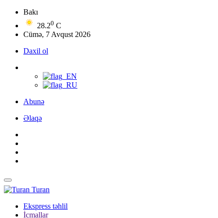
Bakı
0
28.2
C
Cümə, 7 Avqust 2026
Daxil ol
Abunə
Əlaqə
Turan
Ekspress təhlil
İcmallar