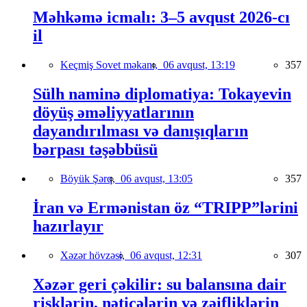
Məhkəmə icmalı: 3–5 avqust 2026-cı
il
Keçmiş Sovet məkanı,
06 avqust, 13:19
357
Sülh naminə diplomatiya: Tokayevin
döyüş əməliyyatlarının
dayandırılması və danışıqların
bərpası təşəbbüsü
Böyük Şərq,
06 avqust, 13:05
357
İran və Ermənistan öz “TRIPP”lərini
hazırlayır
Xəzər hövzəsi,
06 avqust, 12:31
307
Xəzər geri çəkilir: su balansına dair
risklərin, nəticələrin və zəifliklərin