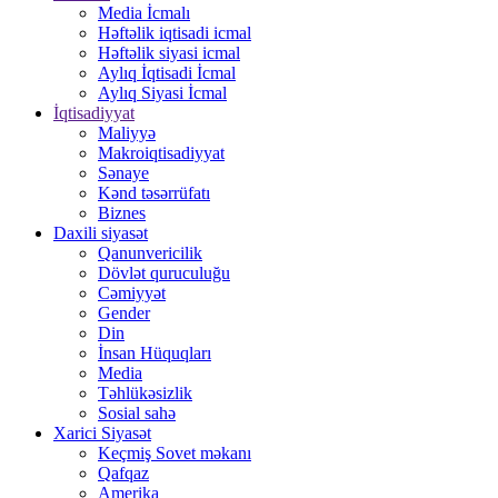
Media İcmalı
Həftəlik iqtisadi icmal
Həftəlik siyasi icmal
Aylıq İqtisadi İcmal
Aylıq Siyasi İcmal
İqtisadiyyat
Maliyyə
Makroiqtisadiyyat
Sənaye
Kənd təsərrüfatı
Biznes
Daxili siyasət
Qanunvericilik
Dövlət quruculuğu
Cəmiyyət
Gender
Din
İnsan Hüquqları
Media
Təhlükəsizlik
Sosial sahə
Xarici Siyasət
Keçmiş Sovet məkanı
Qafqaz
Amerika