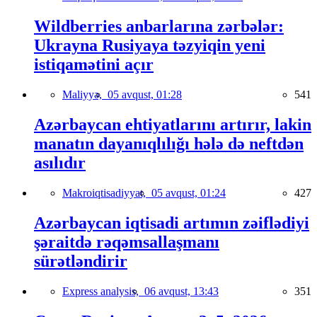
Wildberries anbarlarına zərbələr:
Ukrayna Rusiyaya təzyiqin yeni
istiqamətini açır
Maliyyə,
05 avqust, 01:28
541
Azərbaycan ehtiyatlarını artırır, lakin
manatın dayanıqlılığı hələ də neftdən
asılıdır
Makroiqtisadiyyat,
05 avqust, 01:24
427
Azərbaycan iqtisadi artımın zəiflədiyi
şəraitdə rəqəmsallaşmanı
sürətləndirir
Express analysis,
06 avqust, 13:43
351