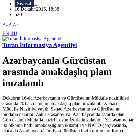
Siyasət
16 Dekabr 2016, 18:38
520
A-
A
A+
EN
RU
Turan İnformasiya Agentliyi
Azərbaycanla Gürcüstan
arasında əməkdaşlıq planı
imzalanıb
Dekabrın 16-da Azərbaycanın və Gürcüstanın Müdafiə nazirlikləri
arasında 2017-ci il üçün əməkdaşlıq planı imzalanıb. Xəbəri
Müdafiə Nazirliyi yayıb. Sənəd Azərbaycanın və Gürcüstanın
müdafiə nazirləri Zakir Həsənov və Azərbaycanda səfərdə olan
Gürcüstanın Müdafiə naziri Levan İzoria imzalayıb. Z.Həsənov hər
iki ölkənin hərbi əməkdaşlığının ikitərəfli və NATO çərçivəsində,
eləcə də Azərbaycan-Türkiyə-Gürcüstan hərbi qurumları forma...