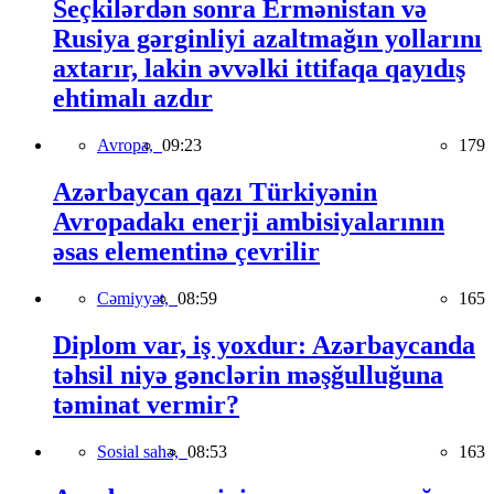
Seçkilərdən sonra Ermənistan və
Rusiya gərginliyi azaltmağın yollarını
axtarır, lakin əvvəlki ittifaqa qayıdış
ehtimalı azdır
Avropa,
09:23
179
Azərbaycan qazı Türkiyənin
Avropadakı enerji ambisiyalarının
əsas elementinə çevrilir
Cəmiyyət,
08:59
165
Diplom var, iş yoxdur: Azərbaycanda
təhsil niyə gənclərin məşğulluğuna
təminat vermir?
Sosial sahə,
08:53
163