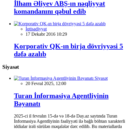
İlham Əliyev ABŞ-ın nəqliyyat
komandanını qəbul edib
İqtisadiyyat
17 Dekabr 2016 10:29
Korporativ QK-ın birja dövriyyəsi 5
dəfə azalıb
Siyasət
Siyasət
20 Fevral 2025, 12:00
Turan İnformasiya Agentliyinin
Bəyanatı
2025-ci il fevralın 15-də və 18-də Day.az saytında Turan
İnformasiya Agentliyinin fəaliyyəti ilə bağlı böhtan xarakterli
iddialar irəli sürülən məqalələr dərc edilib. Bu materiallarda