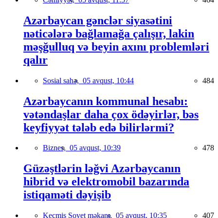
Azərbaycan gənclər siyasətini
nəticələrə bağlamağa çalışır, lakin
məşğulluq və beyin axını problemləri
qalır
Sosial sahə,
05 avqust, 10:44
484
Azərbaycanın kommunal hesabı:
vətəndaşlar daha çox ödəyirlər, bəs
keyfiyyət tələb edə bilirlərmi?
Biznes,
05 avqust, 10:39
478
Güzəştlərin ləğvi Azərbaycanın
hibrid və elektromobil bazarında
istiqaməti dəyişib
Keçmiş Sovet məkanı,
05 avqust, 10:35
407