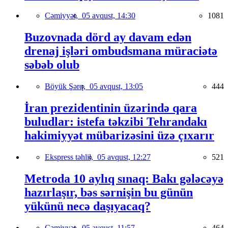
Cəmiyyət,
05 avqust, 14:30
1081
Buzovnada dörd ay davam edən
drenaj işləri ombudsmana müraciətə
səbəb olub
Böyük Şərq,
05 avqust, 13:05
444
İran prezidentinin üzərində qara
buludlar: istefa təkzibi Tehrandakı
hakimiyyət mübarizəsini üzə çıxarır
Ekspress təhlil,
05 avqust, 12:27
521
Metroda 10 aylıq sınaq: Bakı gələcəyə
hazırlaşır, bəs sərnişin bu günün
yükünü necə daşıyacaq?
Cəmiyyət,
05 avqust, 11:57
464