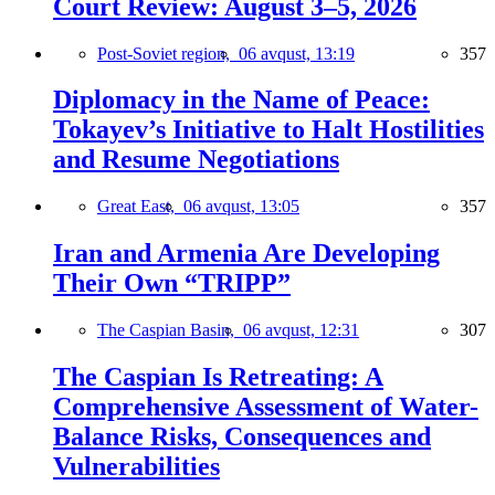
Court Review: August 3–5, 2026
Post-Soviet region,
06 avqust, 13:19
357
Diplomacy in the Name of Peace:
Tokayev’s Initiative to Halt Hostilities
and Resume Negotiations
Great East,
06 avqust, 13:05
357
Iran and Armenia Are Developing
Their Own “TRIPP”
The Caspian Basin,
06 avqust, 12:31
307
The Caspian Is Retreating: A
Comprehensive Assessment of Water-
Balance Risks, Consequences and
Vulnerabilities