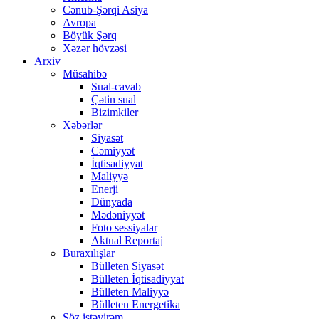
Cənub-Şərqi Asiya
Avropa
Böyük Şərq
Xəzər hövzəsi
Arxiv
Müsahibə
Sual-cavab
Çətin sual
Bizimkiler
Xəbərlər
Siyasət
Cəmiyyət
İqtisadiyyat
Maliyyə
Enerji
Dünyada
Mədəniyyət
Foto sessiyalar
Aktual Reportaj
Buraxılışlar
Bülleten Siyasət
Bülleten İqtisadiyyat
Bülleten Maliyyə
Bülleten Energetika
Söz istəyirəm