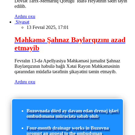
Dövlət Tarix-Memarlıq Qoruğu İdarə Heyətinin sədri təyin
edilib.
Ardını oxu
Siyasət
13 Fevral 2025, 17:01
Məhkəmə Şahnaz Bəylərqızını azad
etməyib
Fevralın 13-də Apellyasiya Məhkəməsi jurnalist Şahnaz
Bəylərqızının həbsilə bağlı Xətai Rayon Məhkəməsinin
qərarından müdafiə tərəfinin şikayətini təmin etməyib.
Ardını oxu
Buzovnada dörd ay davam edən drenaj işləri
ombudsmana müraciətə səbəb olub
Four-month drainage works in Buzovna
prompt an appeal to the ombudsman