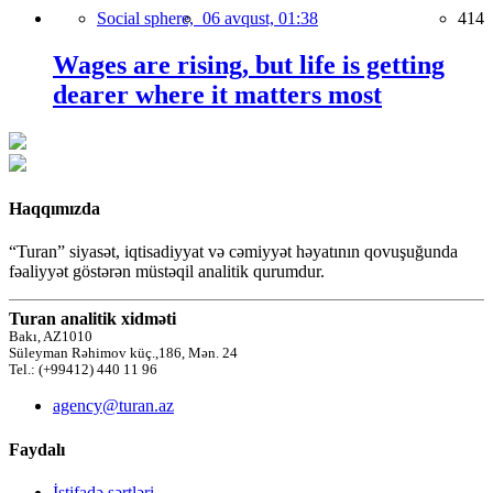
Social sphere,
06 avqust, 01:38
414
Wages are rising, but life is getting
dearer where it matters most
Haqqımızda
“Turan” siyasət, iqtisadiyyat və cəmiyyət həyatının qovuşuğunda
fəaliyyət göstərən müstəqil analitik qurumdur.
Turan analitik xidməti
Bakı, AZ1010
Süleyman Rəhimov küç.,186, Mən. 24
Tel.: (+99412) 440 11 96
agency@turan.az
Faydalı
İstifadə şərtləri