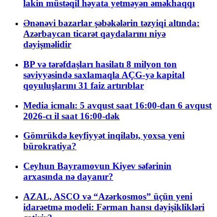
lakin müstəqil həyata yetməyən əməkhaqqı
Ənənəvi bazarlar şəbəkələrin təzyiqi altında:
Azərbaycan ticarət qaydalarını niyə
dəyişməlidir
BP və tərəfdaşları hasilatı 8 milyon ton
səviyyəsində saxlamaqla AÇG-yə kapital
qoyuluşlarını 31 faiz artırıblar
Media icmalı: 5 avqust saat 16:00-dan 6 avqust
2026-cı il saat 16:00-dək
Gömrükdə keyfiyyət inqilabı, yoxsa yeni
bürokratiya?
Ceyhun Bayramovun Kiyev səfərinin
arxasında nə dayanır?
AZAL, ASCO və “Azərkosmos” üçün yeni
idarəetmə modeli: Fərman hansı dəyişiklikləri