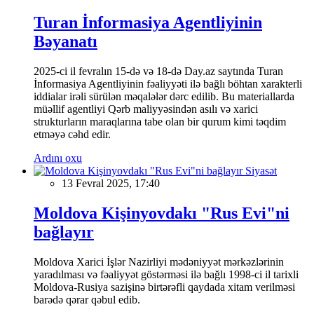
Turan İnformasiya Agentliyinin
Bəyanatı
2025-ci il fevralın 15-də və 18-də Day.az saytında Turan
İnformasiya Agentliyinin fəaliyyəti ilə bağlı böhtan xarakterli
iddialar irəli sürülən məqalələr dərc edilib. Bu materiallarda
müəllif agentliyi Qərb maliyyəsindən asılı və xarici
strukturların maraqlarına tabe olan bir qurum kimi təqdim
etməyə cəhd edir.
Ardını oxu
Siyasət
13 Fevral 2025, 17:40
Moldova Kişinyovdakı "Rus Evi"ni
bağlayır
Moldova Xarici İşlər Nazirliyi mədəniyyət mərkəzlərinin
yaradılması və fəaliyyət göstərməsi ilə bağlı 1998-ci il tarixli
Moldova-Rusiya sazişinə birtərəfli qaydada xitam verilməsi
barədə qərar qəbul edib.