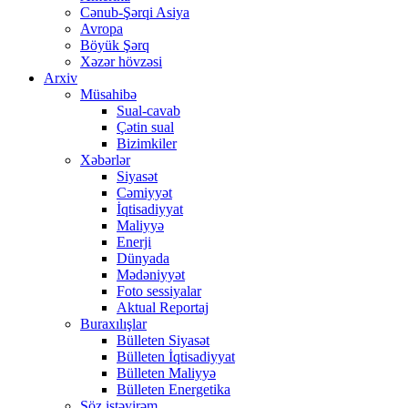
Cənub-Şərqi Asiya
Avropa
Böyük Şərq
Xəzər hövzəsi
Arxiv
Müsahibə
Sual-cavab
Çətin sual
Bizimkiler
Xəbərlər
Siyasət
Cəmiyyət
İqtisadiyyat
Maliyyə
Enerji
Dünyada
Mədəniyyət
Foto sessiyalar
Aktual Reportaj
Buraxılışlar
Bülleten Siyasət
Bülleten İqtisadiyyat
Bülleten Maliyyə
Bülleten Energetika
Söz istəyirəm