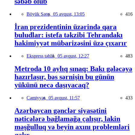
səbəb olub
Böyük Şərq,
05 avqust, 13:05
416
İran prezidentinin üzərində qara
buludlar: istefa təkzibi Tehrandakı
hakimiyyət mübarizəsini üzə çıxarır
Ekspress təhlil,
05 avqust, 12:27
483
Metroda 10 aylıq sınaq: Bakı gələcəyə
hazırlaşır, bəs sərnişin bu günün
yükünü necə daşıyacaq?
Cəmiyyət,
05 avqust, 11:57
433
Azərbaycan gənclər siyasətini
nəticələrə bağlamağa çalışır, lakin
məşğulluq və beyin axını problemləri
qalır