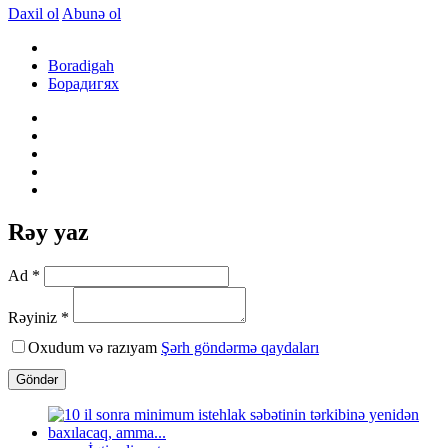
Daxil ol
Abunə ol
Boradigah
Борадигях
Rəy yaz
Ad *
Rəyiniz *
Oxudum və razıyam
Şərh göndərmə qaydaları
Göndər