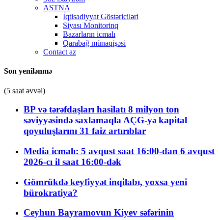
ASTNA
İqtisadiyyat Göstəriciləri
Siyası Monitorinq
Bazarların icmalı
Qarabağ münaqişəsi
Contact az
Son yenilənmə
(5 saat əvvəl)
BP və tərəfdaşları hasilatı 8 milyon ton
səviyyəsində saxlamaqla AÇG-yə kapital
qoyuluşlarını 31 faiz artırıblar
Media icmalı: 5 avqust saat 16:00-dan 6 avqust
2026-cı il saat 16:00-dək
Gömrükdə keyfiyyət inqilabı, yoxsa yeni
bürokratiya?
Ceyhun Bayramovun Kiyev səfərinin