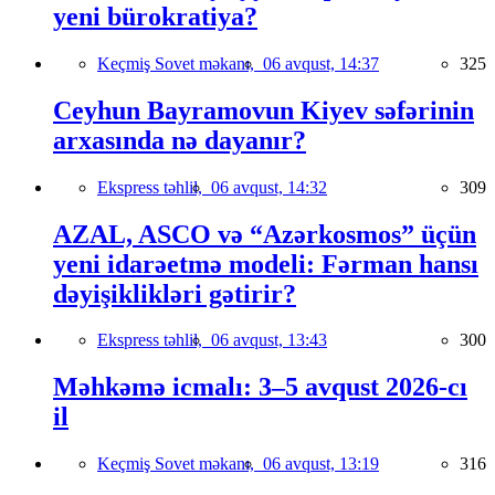
yeni bürokratiya?
Keçmiş Sovet məkanı,
06 avqust, 14:37
325
Ceyhun Bayramovun Kiyev səfərinin
arxasında nə dayanır?
Ekspress təhlil,
06 avqust, 14:32
309
AZAL, ASCO və “Azərkosmos” üçün
yeni idarəetmə modeli: Fərman hansı
dəyişiklikləri gətirir?
Ekspress təhlil,
06 avqust, 13:43
300
Məhkəmə icmalı: 3–5 avqust 2026-cı
il
Keçmiş Sovet məkanı,
06 avqust, 13:19
316