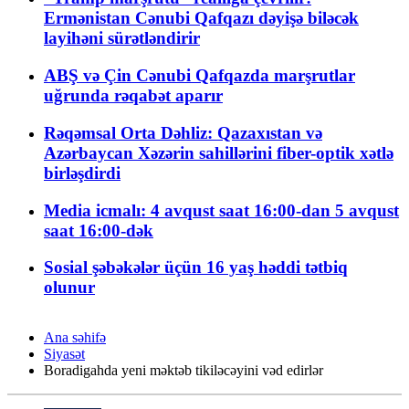
Ermənistan Cənubi Qafqazı dəyişə biləcək
layihəni sürətləndirir
ABŞ və Çin Cənubi Qafqazda marşrutlar
uğrunda rəqabət aparır
Rəqəmsal Orta Dəhliz: Qazaxıstan və
Azərbaycan Xəzərin sahillərini fiber-optik xətlə
birləşdirdi
Media icmalı: 4 avqust saat 16:00-dan 5 avqust
saat 16:00-dək
Sosial şəbəkələr üçün 16 yaş həddi tətbiq
olunur
Ana səhifə
Siyasət
Boradigahda yeni məktəb tikiləcəyini vəd edirlər