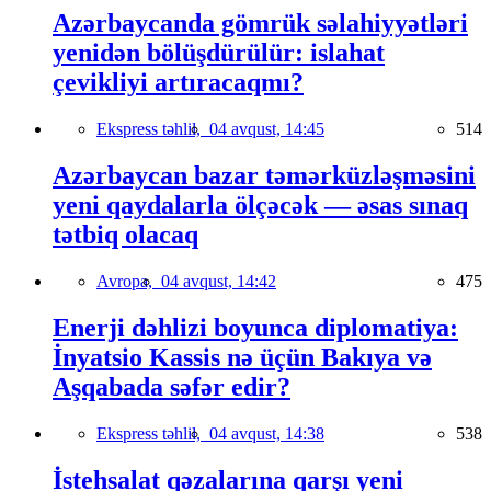
Azərbaycanda gömrük səlahiyyətləri
yenidən bölüşdürülür: islahat
çevikliyi artıracaqmı?
Ekspress təhlil,
04 avqust, 14:45
514
Azərbaycan bazar təmərküzləşməsini
yeni qaydalarla ölçəcək — əsas sınaq
tətbiq olacaq
Avropa,
04 avqust, 14:42
475
Enerji dəhlizi boyunca diplomatiya:
İnyatsio Kassis nə üçün Bakıya və
Aşqabada səfər edir?
Ekspress təhlil,
04 avqust, 14:38
538
İstehsalat qəzalarına qarşı yeni