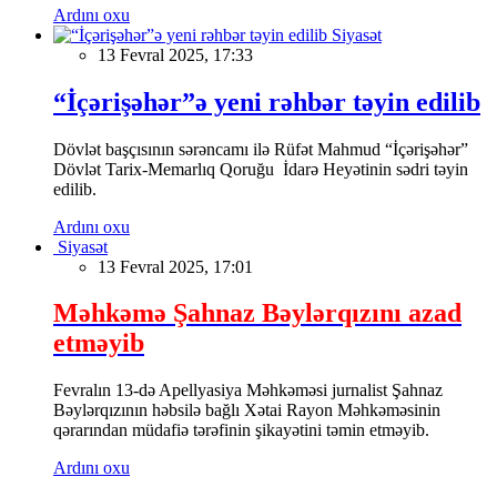
Ardını oxu
Siyasət
13 Fevral 2025, 17:33
“İçərişəhər”ə yeni rəhbər təyin edilib
Dövlət başçısının sərəncamı ilə Rüfət Mahmud “İçərişəhər”
Dövlət Tarix-Memarlıq Qoruğu İdarə Heyətinin sədri təyin
edilib.
Ardını oxu
Siyasət
13 Fevral 2025, 17:01
Məhkəmə Şahnaz Bəylərqızını azad
etməyib
Fevralın 13-də Apellyasiya Məhkəməsi jurnalist Şahnaz
Bəylərqızının həbsilə bağlı Xətai Rayon Məhkəməsinin
qərarından müdafiə tərəfinin şikayətini təmin etməyib.
Ardını oxu