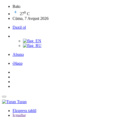
Bakı
0
27
C
Cümə, 7 Avqust 2026
Daxil ol
Abunə
Əlaqə
Turan
Ekspress təhlil
İcmallar