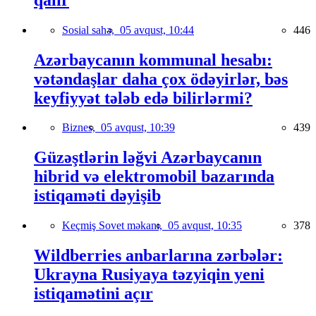
Sosial sahə,
05 avqust, 10:44
446
Azərbaycanın kommunal hesabı:
vətəndaşlar daha çox ödəyirlər, bəs
keyfiyyət tələb edə bilirlərmi?
Biznes,
05 avqust, 10:39
439
Güzəştlərin ləğvi Azərbaycanın
hibrid və elektromobil bazarında
istiqaməti dəyişib
Keçmiş Sovet məkanı,
05 avqust, 10:35
378
Wildberries anbarlarına zərbələr:
Ukrayna Rusiyaya təzyiqin yeni
istiqamətini açır