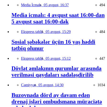
Media İcmalı,
05 avqust, 16:37
494
Media icmalı: 4 avqust saat 16:00-dan
5 avqust saat 16:00-dək
Ekspress təhlil,
05 avqust, 15:29
484
Sosial şəbəkələr üçün 16 yaş həddi
tətbiq olunur
Ekspress təhlil,
05 avqust, 15:12
447
Dövlət əmlakının qurumlar arasında
verilməsi qaydaları sadələşdirilib
Cəmiyyət,
05 avqust, 14:30
1034
Buzovnada dörd ay davam edən
drenaj işləri ombudsmana müraciətə