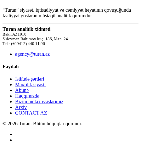
“Turan” siyasət, iqtisadiyyat və cəmiyyət həyatının qovuşuğunda
fəaliyyət göstərən müstəqil analitik qurumdur.
Turan analitik xidməti
Bakı, AZ1010
Süleyman Rəhimov küç.,186, Mən. 24
Tel.: (+99412) 440 11 96
agency@turan.az
Faydalı
İstifadə şərtləri
Məxfilik siyasti
Abunə
Haqqımızda
Bizim mütəxəssislərimiz
Arxiv
CONTACT AZ
© 2026 Turan. Bütün hüquqlar qorunur.