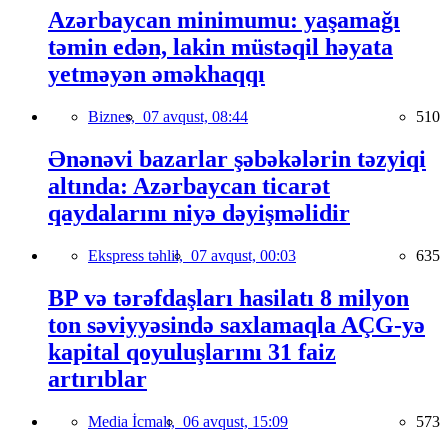
Azərbaycan minimumu: yaşamağı
təmin edən, lakin müstəqil həyata
yetməyən əməkhaqqı
Biznes,
07 avqust, 08:44
510
Ənənəvi bazarlar şəbəkələrin təzyiqi
altında: Azərbaycan ticarət
qaydalarını niyə dəyişməlidir
Ekspress təhlil,
07 avqust, 00:03
635
BP və tərəfdaşları hasilatı 8 milyon
ton səviyyəsində saxlamaqla AÇG-yə
kapital qoyuluşlarını 31 faiz
artırıblar
Media İcmalı,
06 avqust, 15:09
573