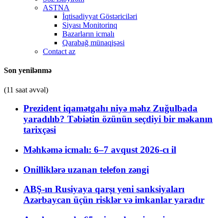
ASTNA
İqtisadiyyat Göstəriciləri
Siyası Monitorinq
Bazarların icmalı
Qarabağ münaqişəsi
Contact az
Son yenilənmə
(11 saat əvvəl)
Prezident iqamətgahı niyə məhz Zuğulbada
yaradılıb? Təbiətin özünün seçdiyi bir məkanın
tarixçəsi
Məhkəmə icmalı: 6–7 avqust 2026-cı il
Onilliklərə uzanan telefon zəngi
ABŞ-ın Rusiyaya qarşı yeni sanksiyaları
Azərbaycan üçün risklər və imkanlar yaradır