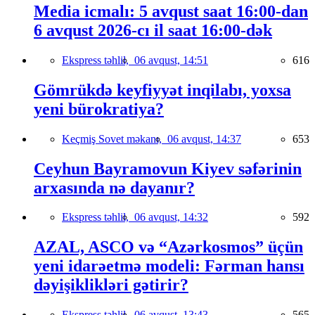
Media icmalı: 5 avqust saat 16:00-dan
6 avqust 2026-cı il saat 16:00-dək
Ekspress təhlil,
06 avqust, 14:51
616
Gömrükdə keyfiyyət inqilabı, yoxsa
yeni bürokratiya?
Keçmiş Sovet məkanı,
06 avqust, 14:37
653
Ceyhun Bayramovun Kiyev səfərinin
arxasında nə dayanır?
Ekspress təhlil,
06 avqust, 14:32
592
AZAL, ASCO və “Azərkosmos” üçün
yeni idarəetmə modeli: Fərman hansı
dəyişiklikləri gətirir?
Ekspress təhlil,
06 avqust, 13:43
565