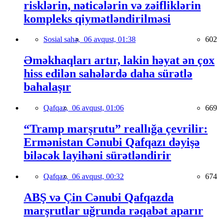
risklərin, nəticələrin və zəifliklərin
kompleks qiymətləndirilməsi
Sosial sahə,
06 avqust, 01:38
602
Əməkhaqları artır, lakin həyat ən çox
hiss edilən sahələrdə daha sürətlə
bahalaşır
Qafqaz,
06 avqust, 01:06
669
“Tramp marşrutu” reallığa çevrilir:
Ermənistan Cənubi Qafqazı dəyişə
biləcək layihəni sürətləndirir
Qafqaz,
06 avqust, 00:32
674
ABŞ və Çin Cənubi Qafqazda
marşrutlar uğrunda rəqabət aparır