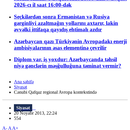
2026-cı il saat 16:00-dək
Seçkilərdən sonra Ermənistan və Rusiya
gərginliyi azaltmağın yollarını axtarır, lakin
əvvəlki ittifaqa qayıdış ehtimalı azdır
Azərbaycan qazı Türkiyənin Avropadakı enerji
ambisiyalarının əsas elementinə çevrilir
Diplom var, iş yoxdur: Azərbaycanda təhsil
niyə gənclərin məşğulluğuna təminat vermir?
Ana səhifə
Siyasət
Cənubi Qafqaz regional Avropa kontekstində
Siyasət
20 Noyabr 2013, 22:24
554
A-
A
A+