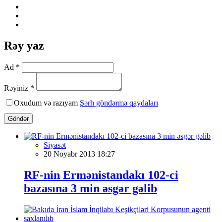
Rəy yaz
Ad *
Rəyiniz *
Oxudum və razıyam
Şərh göndərmə qaydaları
Göndər
Siyasət
20 Noyabr 2013 18:27
RF-nin Ermənistandakı 102-ci
bazasına 3 min əsgər gəlib