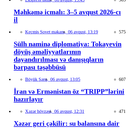
Məhkəmə icmalı: 3–5 avqust 2026-cı
il
Keçmiş Sovet məkanı,
06 avqust, 13:19
575
Sülh naminə diplomatiya: Tokayevin
döyüş əməliyyatlarının
dayandırılması və danışıqların
bərpası təşəbbüsü
Böyük Şərq,
06 avqust, 13:05
607
İran və Ermənistan öz “TRIPP”lərini
hazırlayır
Xəzər hövzəsi,
06 avqust, 12:31
471
Xəzər geri çəkilir: su balansına dair