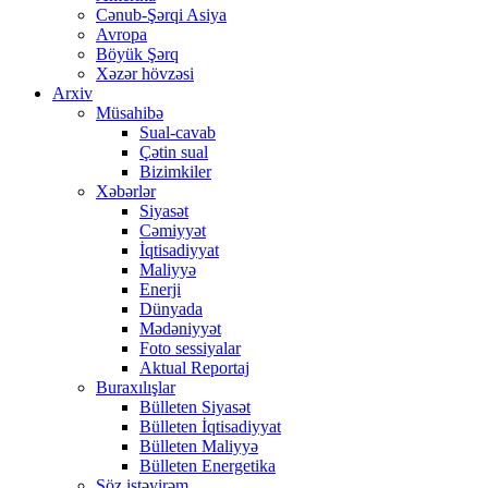
Cənub-Şərqi Asiya
Avropa
Böyük Şərq
Xəzər hövzəsi
Arxiv
Müsahibə
Sual-cavab
Çətin sual
Bizimkiler
Xəbərlər
Siyasət
Cəmiyyət
İqtisadiyyat
Maliyyə
Enerji
Dünyada
Mədəniyyət
Foto sessiyalar
Aktual Reportaj
Buraxılışlar
Bülleten Siyasət
Bülleten İqtisadiyyat
Bülleten Maliyyə
Bülleten Energetika
Söz istəyirəm