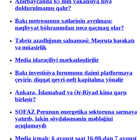
Azərbaycanda 65 min vakansiya niyə
doldurulmamış qalır?
Bakı metrosunun xətlərinin ayrılması:
nəqliyyat böhranından necə qaçmaq olar?
Təbriz azadlığının salnaməsi: Məşrutə hərəkatı
və müasirlik
Media idarəçiliyi mərkəzləşdirilir
Bakı investisiya forumunu daimi platformaya
çevirir, diqqət qeyri-neft kapitalına yönəlir
Ankara, İslamabad və Ər-Riyad kimə qarşı
birləşir?
SOFAZ Perunun energetika sektoruna sərmayə
yatırıb, lakin sövdələşmənin məbləğini
açıqlamayıb
Media icmalı: 6 avqust saat 16:00-dan 7 avqust