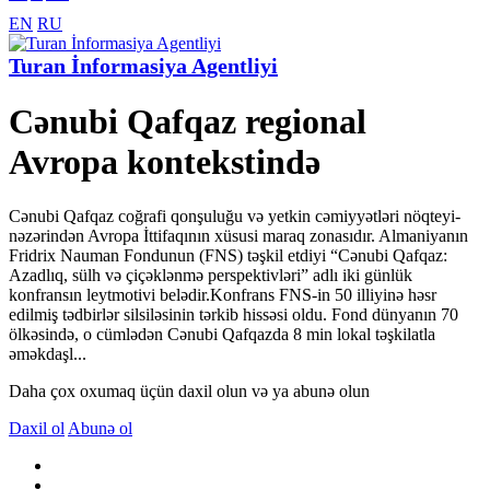
EN
RU
Turan İnformasiya Agentliyi
Cənubi Qafqaz regional
Avropa kontekstində
Cənubi Qafqaz coğrafi qonşuluğu və yetkin cəmiyyətləri nöqteyi-
nəzərindən Avropa İttifaqının xüsusi maraq zonasıdır. Almaniyanın
Fridrix Nauman Fondunun (FNS) təşkil etdiyi “Cənubi Qafqaz:
Azadlıq, sülh və çiçəklənmə perspektivləri” adlı iki günlük
konfransın leytmotivi belədir.Konfrans FNS-in 50 illiyinə həsr
edilmiş tədbirlər silsiləsinin tərkib hissəsi oldu. Fond dünyanın 70
ölkəsində, o cümlədən Cənubi Qafqazda 8 min lokal təşkilatla
əməkdaşl...
Daha çox oxumaq üçün daxil olun və ya abunə olun
Daxil ol
Abunə ol