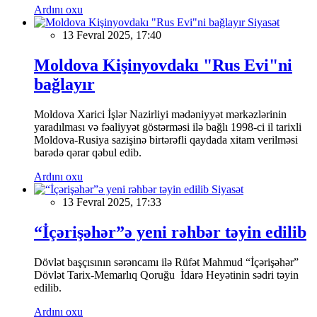
Ardını oxu
Siyasət
13 Fevral 2025, 17:40
Moldova Kişinyovdakı "Rus Evi"ni
bağlayır
Moldova Xarici İşlər Nazirliyi mədəniyyət mərkəzlərinin
yaradılması və fəaliyyət göstərməsi ilə bağlı 1998-ci il tarixli
Moldova-Rusiya sazişinə birtərəfli qaydada xitam verilməsi
barədə qərar qəbul edib.
Ardını oxu
Siyasət
13 Fevral 2025, 17:33
“İçərişəhər”ə yeni rəhbər təyin edilib
Dövlət başçısının sərəncamı ilə Rüfət Mahmud “İçərişəhər”
Dövlət Tarix-Memarlıq Qoruğu İdarə Heyətinin sədri təyin
edilib.
Ardını oxu