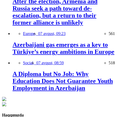
After the election, Armenia and
Russia seek a path toward de-
escalation, but a return to their
former alliance is unlikely
Europe,
07 avqust, 09:23
561
Azerbaijani gas emerges as a key to
Türkiye’s energy ambitions in Europe
Social,
07 avqust, 08:59
518
A Diploma but No Job: Why
Education Does Not Guarantee Youth
Employment in Azerbaijan
Haqqımızda