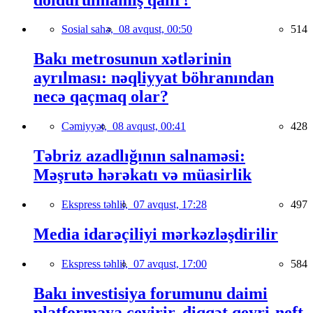
Sosial sahə,
08 avqust, 00:50
514
Bakı metrosunun xətlərinin
ayrılması: nəqliyyat böhranından
necə qaçmaq olar?
Cəmiyyət,
08 avqust, 00:41
428
Təbriz azadlığının salnaməsi:
Məşrutə hərəkatı və müasirlik
Ekspress təhlil,
07 avqust, 17:28
497
Media idarəçiliyi mərkəzləşdirilir
Ekspress təhlil,
07 avqust, 17:00
584
Bakı investisiya forumunu daimi
platformaya çevirir, diqqət qeyri-neft