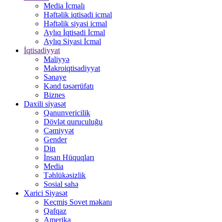
Media İcmalı
Həftəlik iqtisadi icmal
Həftəlik siyasi icmal
Aylıq İqtisadi İcmal
Aylıq Siyasi İcmal
İqtisadiyyat
Maliyyə
Makroiqtisadiyyat
Sənaye
Kənd təsərrüfatı
Biznes
Daxili siyasət
Qanunvericilik
Dövlət quruculuğu
Cəmiyyət
Gender
Din
İnsan Hüquqları
Media
Təhlükəsizlik
Sosial sahə
Xarici Siyasət
Keçmiş Sovet məkanı
Qafqaz
Amerika