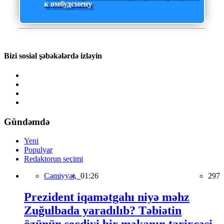
к омбудсмену
Bizi sosial şəbəkələrdə izləyin
Gündəmdə
Yeni
Populyar
Redaktorun seçimi
Cəmiyyət,
01:26
297
Prezident iqamətgahı niyə məhz
Zuğulbada yaradılıb? Təbiətin