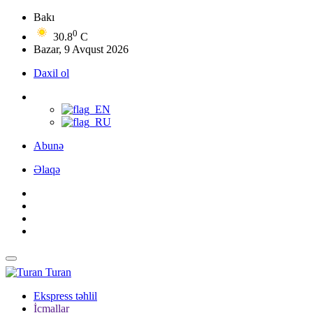
Bakı
0
30.8
C
Bazar, 9 Avqust 2026
Daxil ol
Abunə
Əlaqə
Turan
Ekspress təhlil
İcmallar