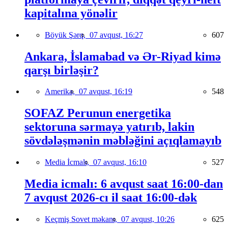
kapitalına yönəlir
Böyük Şərq,
07 avqust, 16:27
607
Ankara, İslamabad və Ər-Riyad kimə
qarşı birləşir?
Amerika,
07 avqust, 16:19
548
SOFAZ Perunun energetika
sektoruna sərmayə yatırıb, lakin
sövdələşmənin məbləğini açıqlamayıb
Media İcmalı,
07 avqust, 16:10
527
Media icmalı: 6 avqust saat 16:00-dan
7 avqust 2026-cı il saat 16:00-dək
Keçmiş Sovet məkanı,
07 avqust, 10:26
625