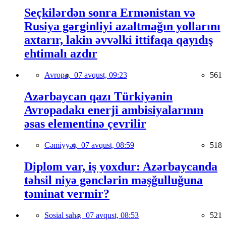
Seçkilərdən sonra Ermənistan və
Rusiya gərginliyi azaltmağın yollarını
axtarır, lakin əvvəlki ittifaqa qayıdış
ehtimalı azdır
Avropa,
07 avqust, 09:23
561
Azərbaycan qazı Türkiyənin
Avropadakı enerji ambisiyalarının
əsas elementinə çevrilir
Cəmiyyət,
07 avqust, 08:59
518
Diplom var, iş yoxdur: Azərbaycanda
təhsil niyə gənclərin məşğulluğuna
təminat vermir?
Sosial sahə,
07 avqust, 08:53
521