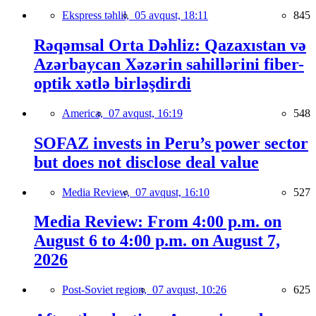
Ekspress təhlil,
05 avqust, 18:11
845
Rəqəmsal Orta Dəhliz: Qazaxıstan və
Azərbaycan Xəzərin sahillərini fiber-
optik xətlə birləşdirdi
America,
07 avqust, 16:19
548
SOFAZ invests in Peru’s power sector
but does not disclose deal value
Media Review,
07 avqust, 16:10
527
Media Review: From 4:00 p.m. on
August 6 to 4:00 p.m. on August 7,
2026
Post-Soviet region,
07 avqust, 10:26
625