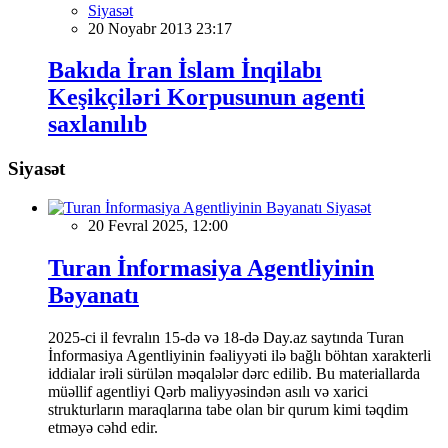
Siyasət
20 Noyabr 2013 23:17
Bakıda İran İslam İnqilabı
Keşikçiləri Korpusunun agenti
saxlanılıb
Siyasət
Siyasət
20 Fevral 2025, 12:00
Turan İnformasiya Agentliyinin
Bəyanatı
2025-ci il fevralın 15-də və 18-də Day.az saytında Turan
İnformasiya Agentliyinin fəaliyyəti ilə bağlı böhtan xarakterli
iddialar irəli sürülən məqalələr dərc edilib. Bu materiallarda
müəllif agentliyi Qərb maliyyəsindən asılı və xarici
strukturların maraqlarına tabe olan bir qurum kimi təqdim
etməyə cəhd edir.