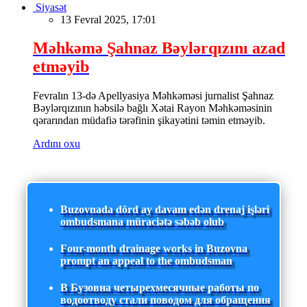
Siyasət
13 Fevral 2025, 17:01
Məhkəmə Şahnaz Bəylərqızını azad
etməyib
Fevralın 13-də Apellyasiya Məhkəməsi jurnalist Şahnaz
Bəylərqızının həbsilə bağlı Xətai Rayon Məhkəməsinin
qərarından müdafiə tərəfinin şikayətini təmin etməyib.
Ardını oxu
Buzovnada dörd ay davam edən drenaj işləri
ombudsmana müraciətə səbəb olub
Four-month drainage works in Buzovna
prompt an appeal to the ombudsman
В Бузовна четырехмесячные работы по
водоотводу стали поводом для обращения