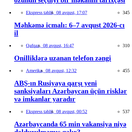
özünün seçdiyi bir məkanın tarixçəsi
Ekspress təhlil,
08 avqust, 17:07
345
Məhkəmə icmalı: 6–7 avqust 2026-cı
il
Qafqaz,
08 avqust, 16:47
310
Onilliklərə uzanan telefon zəngi
Amerika,
08 avqust, 12:32
455
ABŞ-ın Rusiyaya qarşı yeni
sanksiyaları Azərbaycan üçün risklər
və imkanlar yaradır
Ekspress təhlil,
08 avqust, 00:52
537
Azərbaycanda 65 min vakansiya niyə
doldurulmamış qalır?