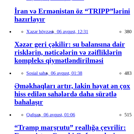
İran və Ermənistan öz “TRIPP”lərini
hazırlayır
Xəzər hövzəsi,
06 avqust, 12:31
380
Xəzər geri çəkilir: su balansına dair
risklərin, nəticələrin və zəifliklərin
kompleks qiymətləndirilməsi
Sosial sahə,
06 avqust, 01:38
483
Əməkhaqları artır, lakin həyat ən çox
hiss edilən sahələrdə daha sürətlə
bahalaşır
Qafqaz,
06 avqust, 01:06
515
“Tramp marşrutu” reallığa çevrilir: