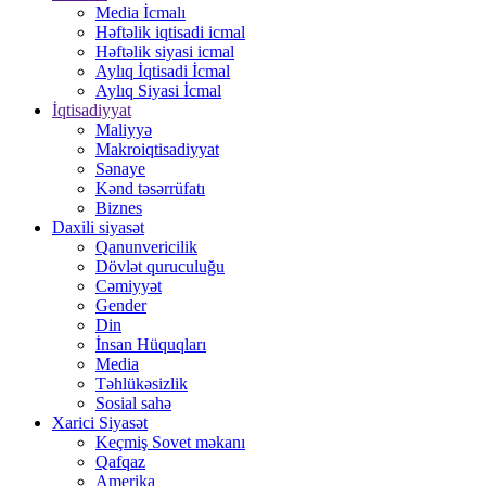
Media İcmalı
Həftəlik iqtisadi icmal
Həftəlik siyasi icmal
Aylıq İqtisadi İcmal
Aylıq Siyasi İcmal
İqtisadiyyat
Maliyyə
Makroiqtisadiyyat
Sənaye
Kənd təsərrüfatı
Biznes
Daxili siyasət
Qanunvericilik
Dövlət quruculuğu
Cəmiyyət
Gender
Din
İnsan Hüquqları
Media
Təhlükəsizlik
Sosial sahə
Xarici Siyasət
Keçmiş Sovet məkanı
Qafqaz
Amerika