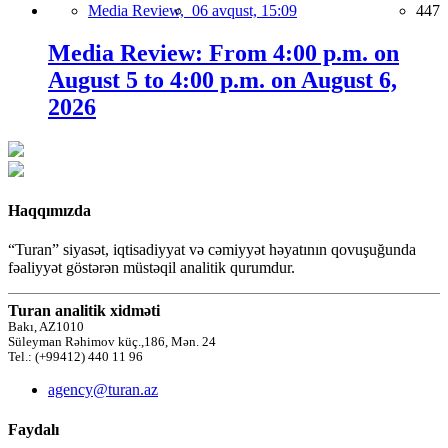
Media Review,
06 avqust, 15:09
447
Media Review: From 4:00 p.m. on
August 5 to 4:00 p.m. on August 6,
2026
Haqqımızda
“Turan” siyasət, iqtisadiyyat və cəmiyyət həyatının qovuşuğunda
fəaliyyət göstərən müstəqil analitik qurumdur.
Turan analitik xidməti
Bakı, AZ1010
Süleyman Rəhimov küç.,186, Mən. 24
Tel.: (+99412) 440 11 96
agency@turan.az
Faydalı