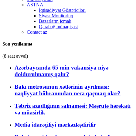
ASTNA
İqtisadiyyat Göstəriciləri
Siyası Monitorinq
Bazarların icmalı
Qarabağ münaqişəsi
Contact az
Son yenilənmə
(8 saat əvvəl)
Azərbaycanda 65 min vakansiya niyə
doldurulmamış qalır?
Bakı metrosunun xətlərinin ayrılması:
nəqliyyat böhranından necə qaçmaq olar?
Təbriz azadlığının salnaməsi: Məşrutə hərəkatı
və müasirlik
Media idarəçiliyi mərkəzləşdirilir