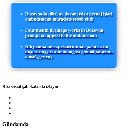
Buzovnada dörd ay davam edən drenaj işləri
ombudsmana müraciətə səbəb olub
Four-month drainage works in Buzovna
prompt an appeal to the ombudsman
В Бузовна четырехмесячные работы по
водоотводу стали поводом для обращения
к омбудсмену
Bizi sosial şəbəkələrdə izləyin
Gündəmdə