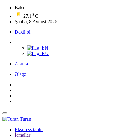
Bakı
0
27.1
C
Şənbə, 8 Avqust 2026
Daxil ol
Abunə
Əlaqə
Turan
Ekspress təhlil
İcmallar