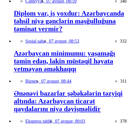
Cəmiyyət,
07 avqust, 08:59
346
Diplom var, iş yoxdur: Azərbaycanda
təhsil niyə gənclərin məşğulluğuna
təminat vermir?
Sosial sahə,
07 avqust, 08:53
332
Azərbaycan minimumu: yaşamağı
təmin edən, lakin müstəqil həyata
yetməyən əməkhaqqı
Biznes,
07 avqust, 08:44
311
Ənənəvi bazarlar şəbəkələrin təzyiqi
altında: Azərbaycan ticarət
qaydalarını niyə dəyişməlidir
Ekspress təhlil,
07 avqust, 00:03
378