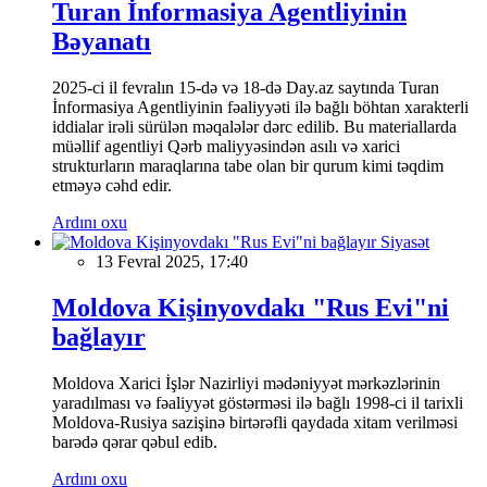
Turan İnformasiya Agentliyinin
Bəyanatı
2025-ci il fevralın 15-də və 18-də Day.az saytında Turan
İnformasiya Agentliyinin fəaliyyəti ilə bağlı böhtan xarakterli
iddialar irəli sürülən məqalələr dərc edilib. Bu materiallarda
müəllif agentliyi Qərb maliyyəsindən asılı və xarici
strukturların maraqlarına tabe olan bir qurum kimi təqdim
etməyə cəhd edir.
Ardını oxu
Siyasət
13 Fevral 2025, 17:40
Moldova Kişinyovdakı "Rus Evi"ni
bağlayır
Moldova Xarici İşlər Nazirliyi mədəniyyət mərkəzlərinin
yaradılması və fəaliyyət göstərməsi ilə bağlı 1998-ci il tarixli
Moldova-Rusiya sazişinə birtərəfli qaydada xitam verilməsi
barədə qərar qəbul edib.
Ardını oxu