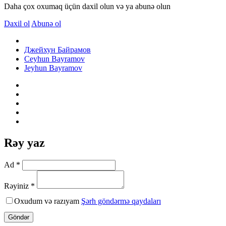
Daha çox oxumaq üçün daxil olun və ya abunə olun
Daxil ol
Abunə ol
Джейхун Байрамов
Ceyhun Bayramov
Jeyhun Bayramov
Rəy yaz
Ad *
Rəyiniz *
Oxudum və razıyam
Şərh göndərmə qaydaları
Göndər