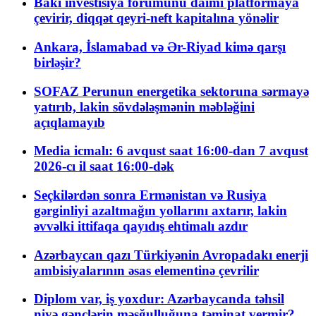
Bakı investisiya forumunu daimi platformaya
çevirir, diqqət qeyri-neft kapitalına yönəlir
Ankara, İslamabad və Ər-Riyad kimə qarşı
birləşir?
SOFAZ Perunun energetika sektoruna sərmayə
yatırıb, lakin sövdələşmənin məbləğini
açıqlamayıb
Media icmalı: 6 avqust saat 16:00-dan 7 avqust
2026-cı il saat 16:00-dək
Seçkilərdən sonra Ermənistan və Rusiya
gərginliyi azaltmağın yollarını axtarır, lakin
əvvəlki ittifaqa qayıdış ehtimalı azdır
Azərbaycan qazı Türkiyənin Avropadakı enerji
ambisiyalarının əsas elementinə çevrilir
Diplom var, iş yoxdur: Azərbaycanda təhsil
niyə gənclərin məşğulluğuna təminat vermir?