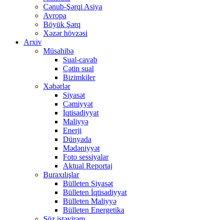
Cənub-Şərqi Asiya
Avropa
Böyük Şərq
Xəzər hövzəsi
Arxiv
Müsahibə
Sual-cavab
Çətin sual
Bizimkiler
Xəbərlər
Siyasət
Cəmiyyət
İqtisadiyyat
Maliyyə
Enerji
Dünyada
Mədəniyyət
Foto sessiyalar
Aktual Reportaj
Buraxılışlar
Bülleten Siyasət
Bülleten İqtisadiyyat
Bülleten Maliyyə
Bülleten Energetika
Söz istəyirəm