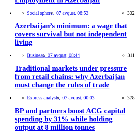
Social sphere,
07 avqust, 08:53
332
Azerbaijan’s minimum: a wage that
covers survival but not independent
living
Business,
07 avqust, 08:44
311
Traditional markets under pressure
from retail chains: why Azerbaijan
must change the rules of trade
Express analysis,
07 avqust, 00:03
378
BP and partners boost ACG capital
spending by 31% while holding
output at 8 million tonnes