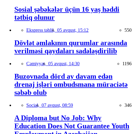
Sosial şəbəkələr üçün 16 yaş həddi
tətbiq olunur
Ekspress təhlil,
05 avqust, 15:12
550
Dövlət əmlakının qurumlar arasında
verilməsi qaydaları sadələşdirilib
Cəmiyyət,
05 avqust, 14:30
1196
Buzovnada dörd ay davam edən
drenaj işləri ombudsmana müraciətə
səbəb olub
Social,
07 avqust, 08:59
346
A Diploma but No Job: Why
Education Does Not Guarantee Youth
Employment in Azerbaijan