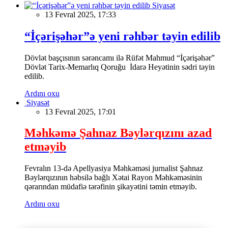
Siyasət
13 Fevral 2025, 17:33
“İçərişəhər”ə yeni rəhbər təyin edilib
Dövlət başçısının sərəncamı ilə Rüfət Mahmud “İçərişəhər”
Dövlət Tarix-Memarlıq Qoruğu İdarə Heyətinin sədri təyin
edilib.
Ardını oxu
Siyasət
13 Fevral 2025, 17:01
Məhkəmə Şahnaz Bəylərqızını azad
etməyib
Fevralın 13-də Apellyasiya Məhkəməsi jurnalist Şahnaz
Bəylərqızının həbsilə bağlı Xətai Rayon Məhkəməsinin
qərarından müdafiə tərəfinin şikayətini təmin etməyib.
Ardını oxu