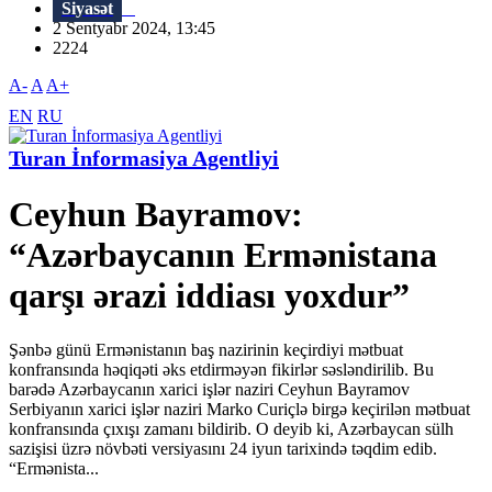
Siyasət
2 Sentyabr 2024, 13:45
2224
A-
A
A+
EN
RU
Turan İnformasiya Agentliyi
Ceyhun Bayramov:
“Azərbaycanın Ermənistana
qarşı ərazi iddiası yoxdur”
Şənbə günü Ermənistanın baş nazirinin keçirdiyi mətbuat
konfransında həqiqəti əks etdirməyən fikirlər səsləndirilib. Bu
barədə Azərbaycanın xarici işlər naziri Ceyhun Bayramov
Serbiyanın xarici işlər naziri Marko Curiçlə birgə keçirilən mətbuat
konfransında çıxışı zamanı bildirib. O deyib ki, Azərbaycan sülh
sazişisi üzrə növbəti versiyasını 24 iyun tarixində təqdim edib.
“Ermənista...