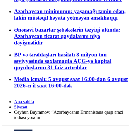
Azərbaycan minimumu: yaşamağı təmin edən,
lakin müstəqil həyata yetməyən əməkhaqqı
Ənənəvi bazarlar şəbəkələrin təzyiqi altında:
Azərbaycan ticarət qaydalarını niyə
dəyişməlidir
BP və tərəfdaşları hasilatı 8 milyon ton
səviyyəsində saxlamaqla AÇG-yə kapital
qoyuluşlarını 31 faiz artırıblar
Media icmalı: 5 avqust saat 16:00-dan 6 avqust
2026-cı il saat 16:00-dək
Ana səhifə
Siyasət
Ceyhun Bayramov: “Azərbaycanın Ermənistana qarşı ərazi
iddiası yoxdur”