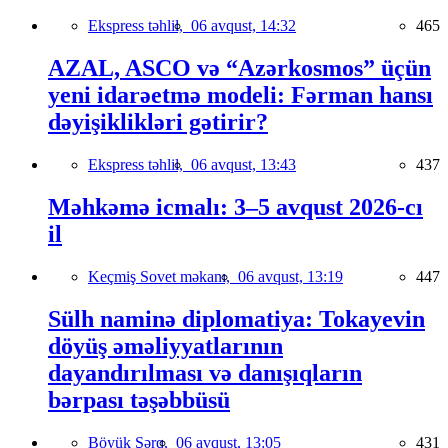
Ekspress təhlil,
06 avqust, 14:32
465
AZAL, ASCO və “Azərkosmos” üçün
yeni idarəetmə modeli: Fərman hansı
dəyişiklikləri gətirir?
Ekspress təhlil,
06 avqust, 13:43
437
Məhkəmə icmalı: 3–5 avqust 2026-cı
il
Keçmiş Sovet məkanı,
06 avqust, 13:19
447
Sülh naminə diplomatiya: Tokayevin
döyüş əməliyyatlarının
dayandırılması və danışıqların
bərpası təşəbbüsü
Böyük Şərq,
06 avqust, 13:05
431