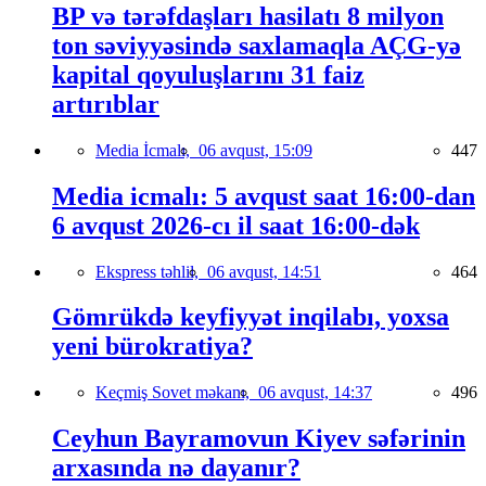
BP və tərəfdaşları hasilatı 8 milyon
ton səviyyəsində saxlamaqla AÇG-yə
kapital qoyuluşlarını 31 faiz
artırıblar
Media İcmalı,
06 avqust, 15:09
447
Media icmalı: 5 avqust saat 16:00-dan
6 avqust 2026-cı il saat 16:00-dək
Ekspress təhlil,
06 avqust, 14:51
464
Gömrükdə keyfiyyət inqilabı, yoxsa
yeni bürokratiya?
Keçmiş Sovet məkanı,
06 avqust, 14:37
496
Ceyhun Bayramovun Kiyev səfərinin
arxasında nə dayanır?