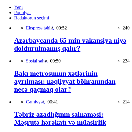
Yeni
Populyar
Redaktorun seçimi
Ekspress təhlil,
00:52
240
Azərbaycanda 65 min vakansiya niyə
doldurulmamış qalır?
Sosial sahə,
00:50
234
Bakı metrosunun xətlərinin
ayrılması: nəqliyyat böhranından
necə qaçmaq olar?
Cəmiyyət,
00:41
214
Təbriz azadlığının salnaməsi:
Məşrutə hərəkatı və müasirlik