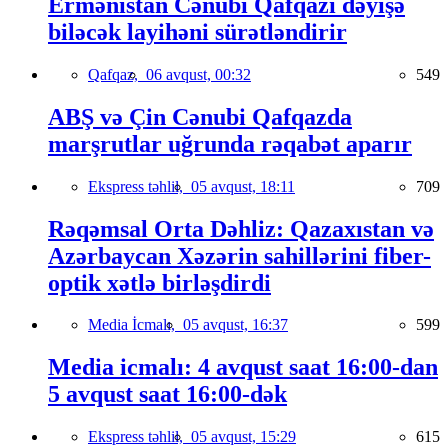
Ermənistan Cənubi Qafqazı dəyişə
biləcək layihəni sürətləndirir
Qafqaz,
06 avqust, 00:32
549
ABŞ və Çin Cənubi Qafqazda
marşrutlar uğrunda rəqabət aparır
Ekspress təhlil,
05 avqust, 18:11
709
Rəqəmsal Orta Dəhliz: Qazaxıstan və
Azərbaycan Xəzərin sahillərini fiber-
optik xətlə birləşdirdi
Media İcmalı,
05 avqust, 16:37
599
Media icmalı: 4 avqust saat 16:00-dan
5 avqust saat 16:00-dək
Ekspress təhlil,
05 avqust, 15:29
615