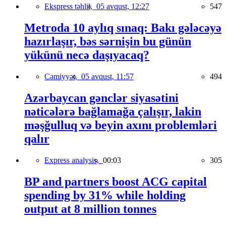
Ekspress təhlil,
05 avqust, 12:27
547
Metroda 10 aylıq sınaq: Bakı gələcəyə
hazırlaşır, bəs sərnişin bu günün
yükünü necə daşıyacaq?
Cəmiyyət,
05 avqust, 11:57
494
Azərbaycan gənclər siyasətini
nəticələrə bağlamağa çalışır, lakin
məşğulluq və beyin axını problemləri
qalır
Express analysis,
00:03
305
BP and partners boost ACG capital
spending by 31% while holding
output at 8 million tonnes