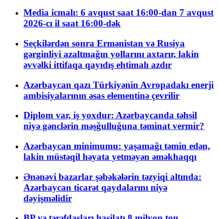
Media icmalı: 6 avqust saat 16:00-dan 7 avqust
2026-cı il saat 16:00-dək
Seçkilərdən sonra Ermənistan və Rusiya
gərginliyi azaltmağın yollarını axtarır, lakin
əvvəlki ittifaqa qayıdış ehtimalı azdır
Azərbaycan qazı Türkiyənin Avropadakı enerji
ambisiyalarının əsas elementinə çevrilir
Diplom var, iş yoxdur: Azərbaycanda təhsil
niyə gənclərin məşğulluğuna təminat vermir?
Azərbaycan minimumu: yaşamağı təmin edən,
lakin müstəqil həyata yetməyən əməkhaqqı
Ənənəvi bazarlar şəbəkələrin təzyiqi altında:
Azərbaycan ticarət qaydalarını niyə
dəyişməlidir
BP və tərəfdaşları hasilatı 8 milyon ton