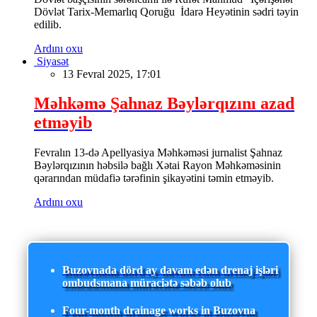
Dövlət Tarix-Memarlıq Qoruğu İdarə Heyətinin sədri təyin
edilib.
Ardını oxu
Siyasət
13 Fevral 2025, 17:01
Məhkəmə Şahnaz Bəylərqızını azad
etməyib
Fevralın 13-də Apellyasiya Məhkəməsi jurnalist Şahnaz
Bəylərqızının həbsilə bağlı Xətai Rayon Məhkəməsinin
qərarından müdafiə tərəfinin şikayətini təmin etməyib.
Ardını oxu
Buzovnada dörd ay davam edən drenaj işləri
ombudsmana müraciətə səbəb olub
Four-month drainage works in Buzovna