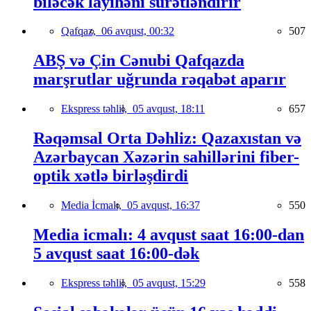
biləcək layihəni sürətləndirir
Qafqaz,
06 avqust, 00:32
507
ABŞ və Çin Cənubi Qafqazda
marşrutlar uğrunda rəqabət aparır
Ekspress təhlil,
05 avqust, 18:11
657
Rəqəmsal Orta Dəhliz: Qazaxıstan və
Azərbaycan Xəzərin sahillərini fiber-
optik xətlə birləşdirdi
Media İcmalı,
05 avqust, 16:37
550
Media icmalı: 4 avqust saat 16:00-dan
5 avqust saat 16:00-dək
Ekspress təhlil,
05 avqust, 15:29
558