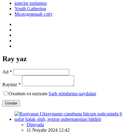
gənclər toplantısı
Youth Gathering
Молодежный слёт
Rəy yaz
Ad *
Rəyiniz *
Oxudum və razıyam
Şərh göndərmə qaydaları
Göndər
Dünyada
11 Noyabr 2024 12:42