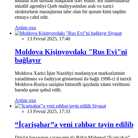
iddialar irəli sürülən məqalələr dərc edilib. Bu materiallarda
müəllif agentliyi Qərb maliyyəsindən asılı və xarici
strukturların maraqlarına tabe olan bir qurum kimi təqdim
etməyə cəhd edir.
Ardını oxu
Siyasət
13 Fevral 2025, 17:40
Moldova Kişinyovdakı "Rus Evi"ni
bağlayır
Moldova Xarici İşlər Nazirliyi mədəniyyət mərkəzlərinin
yaradılması və fəaliyyət göstərməsi ilə bağlı 1998-ci il tarixli
Moldova-Rusiya sazişinə birtərəfli qaydada xitam verilməsi
barədə qərar qəbul edib.
Ardını oxu
Siyasət
13 Fevral 2025, 17:33
“İçərişəhər”ə yeni rəhbər təyin edilib
Dövlət başçısının sərəncamı ilə Rüfət Mahmud “İçərişəhər”