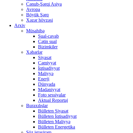
Cənub-Şərqi Asiya
Avropa
Böyük Şərq
Xəzər hövzəsi
Arxiv
Müsahibə
Sual-cavab
Çətin sual
Bizimkiler
Xəbərlər
Siyasət
Cəmiyyət
İqtisadiyyat
Maliyyə
Enerji
Dünyada
Mədəniyyət
Foto sessiyalar
Aktual Reportaj
Buraxılışlar
Bülleten Siyasət
Bülleten İqtisadiyyat
Bülleten Maliyyə
Bülleten Energetika
Söz istəyirəm