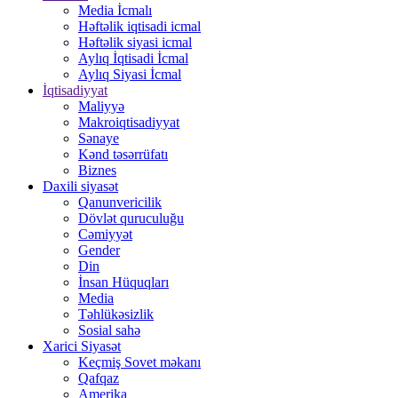
Media İcmalı
Həftəlik iqtisadi icmal
Həftəlik siyasi icmal
Aylıq İqtisadi İcmal
Aylıq Siyasi İcmal
İqtisadiyyat
Maliyyə
Makroiqtisadiyyat
Sənaye
Kənd təsərrüfatı
Biznes
Daxili siyasət
Qanunvericilik
Dövlət quruculuğu
Cəmiyyət
Gender
Din
İnsan Hüquqları
Media
Təhlükəsizlik
Sosial sahə
Xarici Siyasət
Keçmiş Sovet məkanı
Qafqaz
Amerika