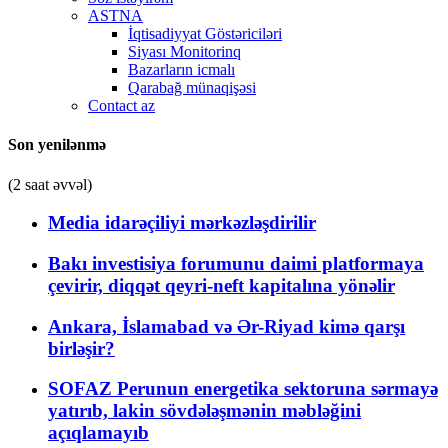
ASTNA
İqtisadiyyat Göstəriciləri
Siyası Monitorinq
Bazarların icmalı
Qarabağ münaqişəsi
Contact az
Son yenilənmə
(2 saat əvvəl)
Media idarəçiliyi mərkəzləşdirilir
Bakı investisiya forumunu daimi platformaya
çevirir, diqqət qeyri-neft kapitalına yönəlir
Ankara, İslamabad və Ər-Riyad kimə qarşı
birləşir?
SOFAZ Perunun energetika sektoruna sərmayə
yatırıb, lakin sövdələşmənin məbləğini
açıqlamayıb