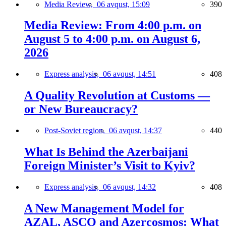
Media Review,
06 avqust, 15:09
390
Media Review: From 4:00 p.m. on
August 5 to 4:00 p.m. on August 6,
2026
Express analysis,
06 avqust, 14:51
408
A Quality Revolution at Customs —
or New Bureaucracy?
Post-Soviet region,
06 avqust, 14:37
440
What Is Behind the Azerbaijani
Foreign Minister’s Visit to Kyiv?
Express analysis,
06 avqust, 14:32
408
A New Management Model for
AZAL, ASCO and Azercosmos: What