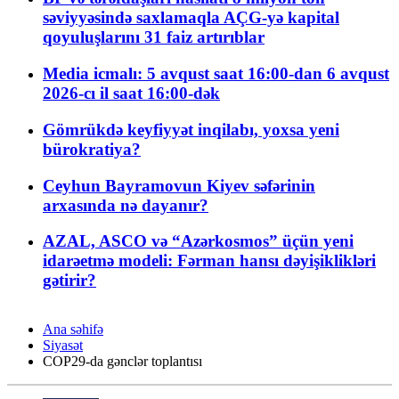
səviyyəsində saxlamaqla AÇG-yə kapital
qoyuluşlarını 31 faiz artırıblar
Media icmalı: 5 avqust saat 16:00-dan 6 avqust
2026-cı il saat 16:00-dək
Gömrükdə keyfiyyət inqilabı, yoxsa yeni
bürokratiya?
Ceyhun Bayramovun Kiyev səfərinin
arxasında nə dayanır?
AZAL, ASCO və “Azərkosmos” üçün yeni
idarəetmə modeli: Fərman hansı dəyişiklikləri
gətirir?
Ana səhifə
Siyasət
COP29-da gənclər toplantısı