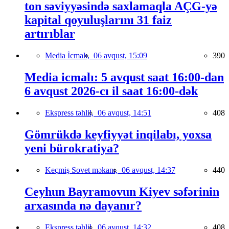
ton səviyyəsində saxlamaqla AÇG-yə
kapital qoyuluşlarını 31 faiz
artırıblar
Media İcmalı,
06 avqust, 15:09
390
Media icmalı: 5 avqust saat 16:00-dan
6 avqust 2026-cı il saat 16:00-dək
Ekspress təhlil,
06 avqust, 14:51
408
Gömrükdə keyfiyyət inqilabı, yoxsa
yeni bürokratiya?
Keçmiş Sovet məkanı,
06 avqust, 14:37
440
Ceyhun Bayramovun Kiyev səfərinin
arxasında nə dayanır?
Ekspress təhlil,
06 avqust, 14:32
408