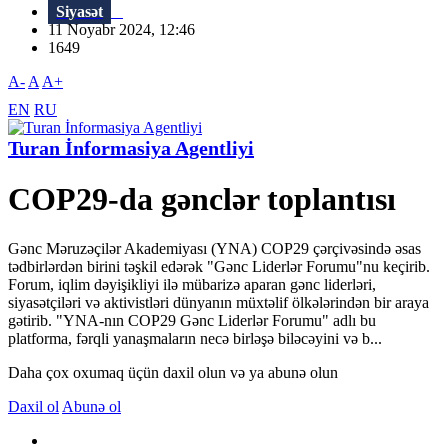
Siyasət
11 Noyabr 2024, 12:46
1649
A-
A
A+
EN
RU
Turan İnformasiya Agentliyi
COP29-da gənclər toplantısı
Gənc Məruzəçilər Akademiyası (YNA) COP29 çərçivəsində əsas
tədbirlərdən birini təşkil edərək "Gənc Liderlər Forumu"nu keçirib.
Forum, iqlim dəyişikliyi ilə mübarizə aparan gənc liderləri,
siyasətçiləri və aktivistləri dünyanın müxtəlif ölkələrindən bir araya
gətirib. "YNA-nın COP29 Gənc Liderlər Forumu" adlı bu
platforma, fərqli yanaşmaların necə birləşə biləcəyini və b...
Daha çox oxumaq üçün daxil olun və ya abunə olun
Daxil ol
Abunə ol