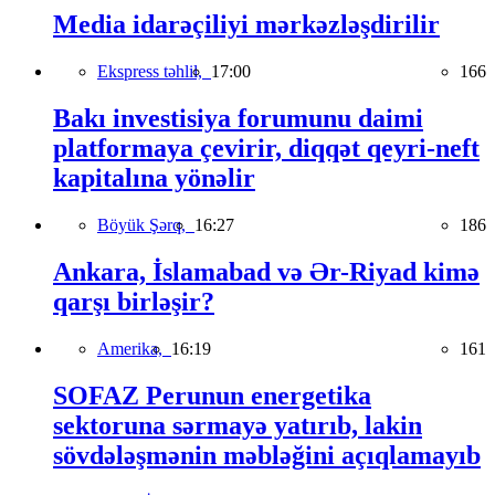
Media idarəçiliyi mərkəzləşdirilir
Ekspress təhlil,
17:00
166
Bakı investisiya forumunu daimi
platformaya çevirir, diqqət qeyri-neft
kapitalına yönəlir
Böyük Şərq,
16:27
186
Ankara, İslamabad və Ər-Riyad kimə
qarşı birləşir?
Amerika,
16:19
161
SOFAZ Perunun energetika
sektoruna sərmayə yatırıb, lakin
sövdələşmənin məbləğini açıqlamayıb