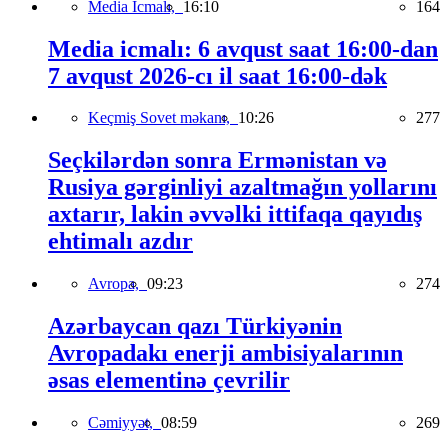
Media İcmalı,
16:10
164
Media icmalı: 6 avqust saat 16:00-dan
7 avqust 2026-cı il saat 16:00-dək
Keçmiş Sovet məkanı,
10:26
277
Seçkilərdən sonra Ermənistan və
Rusiya gərginliyi azaltmağın yollarını
axtarır, lakin əvvəlki ittifaqa qayıdış
ehtimalı azdır
Avropa,
09:23
274
Azərbaycan qazı Türkiyənin
Avropadakı enerji ambisiyalarının
əsas elementinə çevrilir
Cəmiyyət,
08:59
269