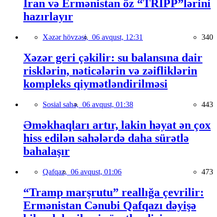
İran və Ermənistan öz “TRIPP”lərini
hazırlayır
Xəzər hövzəsi,
06 avqust, 12:31
340
Xəzər geri çəkilir: su balansına dair
risklərin, nəticələrin və zəifliklərin
kompleks qiymətləndirilməsi
Sosial sahə,
06 avqust, 01:38
443
Əməkhaqları artır, lakin həyat ən çox
hiss edilən sahələrdə daha sürətlə
bahalaşır
Qafqaz,
06 avqust, 01:06
473
“Tramp marşrutu” reallığa çevrilir:
Ermənistan Cənubi Qafqazı dəyişə