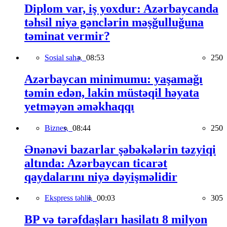
Diplom var, iş yoxdur: Azərbaycanda
təhsil niyə gənclərin məşğulluğuna
təminat vermir?
Sosial sahə,
08:53
250
Azərbaycan minimumu: yaşamağı
təmin edən, lakin müstəqil həyata
yetməyən əməkhaqqı
Biznes,
08:44
250
Ənənəvi bazarlar şəbəkələrin təzyiqi
altında: Azərbaycan ticarət
qaydalarını niyə dəyişməlidir
Ekspress təhlil,
00:03
305
BP və tərəfdaşları hasilatı 8 milyon