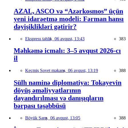
AZAL, ASCO və “Azərkosmos” üçün
yeni idarəetmə modeli: Fərman hansı
dəyişiklikləri gətirir?
Ekspress təhlil,
06 avqust, 13:43
383
Məhkəmə icmalı: 3–5 avqust 2026-cı
il
Keçmiş Sovet məkanı,
06 avqust, 13:19
388
Sülh naminə diplomatiya: Tokayevin
döyüş əməliyyatlarının
dayandırılması və danışıqların
bərpası təşəbbüsü
Böyük Şərq,
06 avqust, 13:05
388