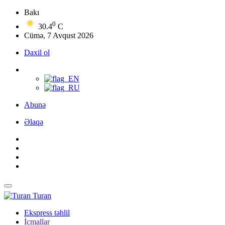
Bakı
0
30.4
C
Cümə, 7 Avqust 2026
Daxil ol
Abunə
Əlaqə
Turan
Ekspress təhlil
İcmallar