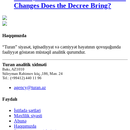
Changes Does the Decree Bring?
Haqqımızda
“Turan” siyasət, iqtisadiyyat və cəmiyyət həyatının qovuşuğunda
fəaliyyət göstərən müstəqil analitik qurumdur.
Turan analitik xidməti
Bakı, AZ1010
Süleyman Rəhimov küç.,186, Mən. 24
Tel.: (+99412) 440 11 96
agency@turan.az
Faydalı
İstifadə şərtləri
Məxfilik siyasti
Abunə
Haqqımızda