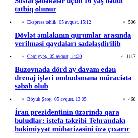
Sosial şəbəkələr üçün 16 yaş həddi
tətbiq olunur
Ekspress təhlil,
05 avqust, 15:12
506
Dövlət əmlakının qurumlar arasında
verilməsi qaydaları sadələşdirilib
Cəmiyyət,
05 avqust, 14:30
1117
Buzovnada dörd ay davam edən
drenaj işləri ombudsmana müraciətə
səbəb olub
Böyük Şərq,
05 avqust, 13:05
468
İran prezidentinin üzərində qara
buludlar: istefa təkzibi Tehrandakı
hakimiyyət mübarizəsini üzə çıxarır