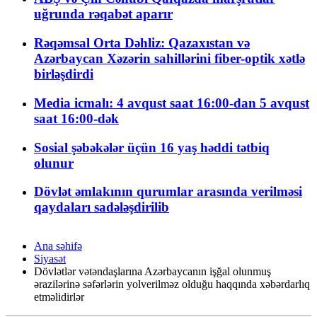
uğrunda rəqabət aparır
Rəqəmsal Orta Dəhliz: Qazaxıstan və
Azərbaycan Xəzərin sahillərini fiber-optik xətlə
birləşdirdi
Media icmalı: 4 avqust saat 16:00-dan 5 avqust
saat 16:00-dək
Sosial şəbəkələr üçün 16 yaş həddi tətbiq
olunur
Dövlət əmlakının qurumlar arasında verilməsi
qaydaları sadələşdirilib
Ana səhifə
Siyasət
Dövlətlər vətəndaşlarına Azərbaycanın işğal olunmuş
ərazilərinə səfərlərin yolverilməz olduğu haqqında xəbərdarlıq
etməlidirlər