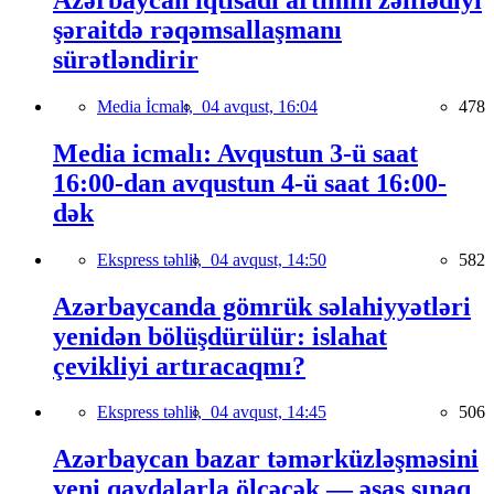
şəraitdə rəqəmsallaşmanı
sürətləndirir
Media İcmalı,
04 avqust, 16:04
478
Media icmalı: Avqustun 3-ü saat
16:00-dan avqustun 4-ü saat 16:00-
dək
Ekspress təhlil,
04 avqust, 14:50
582
Azərbaycanda gömrük səlahiyyətləri
yenidən bölüşdürülür: islahat
çevikliyi artıracaqmı?
Ekspress təhlil,
04 avqust, 14:45
506
Azərbaycan bazar təmərküzləşməsini
yeni qaydalarla ölçəcək — əsas sınaq