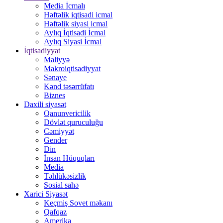
Media İcmalı
Həftəlik iqtisadi icmal
Həftəlik siyasi icmal
Aylıq İqtisadi İcmal
Aylıq Siyasi İcmal
İqtisadiyyat
Maliyyə
Makroiqtisadiyyat
Sənaye
Kənd təsərrüfatı
Biznes
Daxili siyasət
Qanunvericilik
Dövlət quruculuğu
Cəmiyyət
Gender
Din
İnsan Hüquqları
Media
Təhlükəsizlik
Sosial sahə
Xarici Siyasət
Keçmiş Sovet məkanı
Qafqaz
Amerika