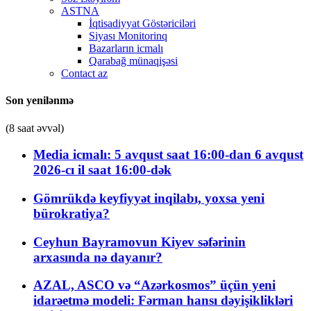
ASTNA
İqtisadiyyat Göstəriciləri
Siyası Monitorinq
Bazarların icmalı
Qarabağ münaqişəsi
Contact az
Son yenilənmə
(8 saat əvvəl)
Media icmalı: 5 avqust saat 16:00-dan 6 avqust
2026-cı il saat 16:00-dək
Gömrükdə keyfiyyət inqilabı, yoxsa yeni
bürokratiya?
Ceyhun Bayramovun Kiyev səfərinin
arxasında nə dayanır?
AZAL, ASCO və “Azərkosmos” üçün yeni
idarəetmə modeli: Fərman hansı dəyişiklikləri