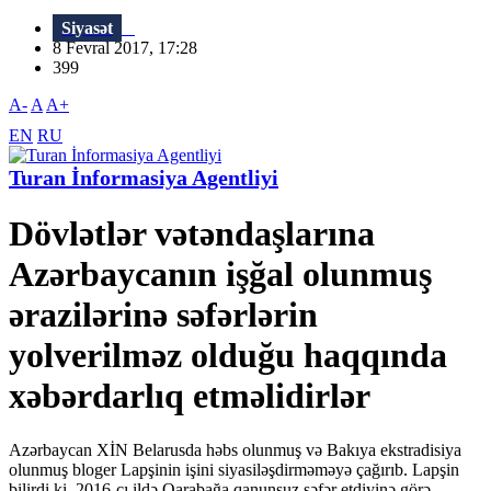
Siyasət
8 Fevral 2017, 17:28
399
A-
A
A+
EN
RU
Turan İnformasiya Agentliyi
Dövlətlər vətəndaşlarına
Azərbaycanın işğal olunmuş
ərazilərinə səfərlərin
yolverilməz olduğu haqqında
xəbərdarlıq etməlidirlər
Azərbaycan XİN Belarusda həbs olunmuş və Bakıya ekstradisiya
olunmuş bloger Lapşinin işini siyasiləşdirməməyə çağırıb. Lapşin
bilirdi ki, 2016-cı ildə Qarabağa qanunsuz səfər etdiyinə görə