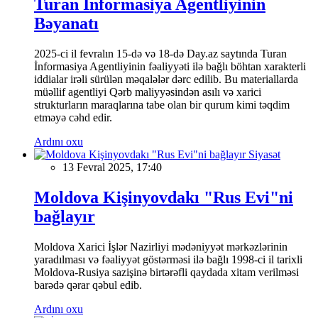
Turan İnformasiya Agentliyinin
Bəyanatı
2025-ci il fevralın 15-də və 18-də Day.az saytında Turan
İnformasiya Agentliyinin fəaliyyəti ilə bağlı böhtan xarakterli
iddialar irəli sürülən məqalələr dərc edilib. Bu materiallarda
müəllif agentliyi Qərb maliyyəsindən asılı və xarici
strukturların maraqlarına tabe olan bir qurum kimi təqdim
etməyə cəhd edir.
Ardını oxu
Siyasət
13 Fevral 2025, 17:40
Moldova Kişinyovdakı "Rus Evi"ni
bağlayır
Moldova Xarici İşlər Nazirliyi mədəniyyət mərkəzlərinin
yaradılması və fəaliyyət göstərməsi ilə bağlı 1998-ci il tarixli
Moldova-Rusiya sazişinə birtərəfli qaydada xitam verilməsi
barədə qərar qəbul edib.
Ardını oxu