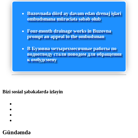
Buzovnada dörd ay davam edən drenaj işləri
ombudsmana müraciətə səbəb olub
Four-month drainage works in Buzovna
prompt an appeal to the ombudsman
В Бузовна четырехмесячные работы по
водоотводу стали поводом для обращения
к омбудсмену
Bizi sosial şəbəkələrdə izləyin
Gündəmdə