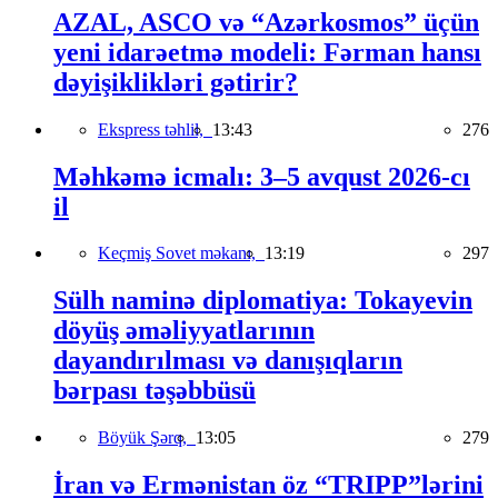
AZAL, ASCO və “Azərkosmos” üçün
yeni idarəetmə modeli: Fərman hansı
dəyişiklikləri gətirir?
Ekspress təhlil,
13:43
276
Məhkəmə icmalı: 3–5 avqust 2026-cı
il
Keçmiş Sovet məkanı,
13:19
297
Sülh naminə diplomatiya: Tokayevin
döyüş əməliyyatlarının
dayandırılması və danışıqların
bərpası təşəbbüsü
Böyük Şərq,
13:05
279
İran və Ermənistan öz “TRIPP”lərini