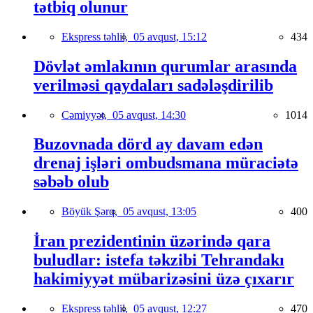
tətbiq olunur
Ekspress təhlil,
05 avqust, 15:12
434
Dövlət əmlakının qurumlar arasında
verilməsi qaydaları sadələşdirilib
Cəmiyyət,
05 avqust, 14:30
1014
Buzovnada dörd ay davam edən
drenaj işləri ombudsmana müraciətə
səbəb olub
Böyük Şərq,
05 avqust, 13:05
400
İran prezidentinin üzərində qara
buludlar: istefa təkzibi Tehrandakı
hakimiyyət mübarizəsini üzə çıxarır
Ekspress təhlil,
05 avqust, 12:27
470