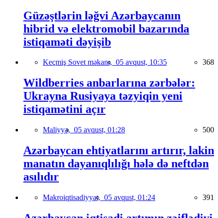
Güzəştlərin ləğvi Azərbaycanın
hibrid və elektromobil bazarında
istiqaməti dəyişib
Keçmiş Sovet məkanı,
05 avqust, 10:35
368
Wildberries anbarlarına zərbələr:
Ukrayna Rusiyaya təzyiqin yeni
istiqamətini açır
Maliyyə,
05 avqust, 01:28
500
Azərbaycan ehtiyatlarını artırır, lakin
manatın dayanıqlılığı hələ də neftdən
asılıdır
Makroiqtisadiyyat,
05 avqust, 01:24
391
Azərbaycan iqtisadi artımın zəiflədiyi