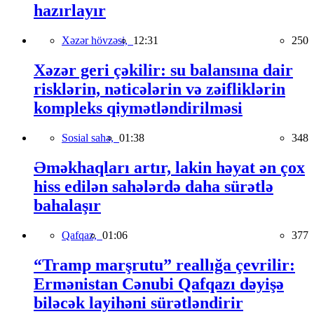
hazırlayır
Xəzər hövzəsi,
12:31
250
Xəzər geri çəkilir: su balansına dair
risklərin, nəticələrin və zəifliklərin
kompleks qiymətləndirilməsi
Sosial sahə,
01:38
348
Əməkhaqları artır, lakin həyat ən çox
hiss edilən sahələrdə daha sürətlə
bahalaşır
Qafqaz,
01:06
377
“Tramp marşrutu” reallığa çevrilir:
Ermənistan Cənubi Qafqazı dəyişə
biləcək layihəni sürətləndirir