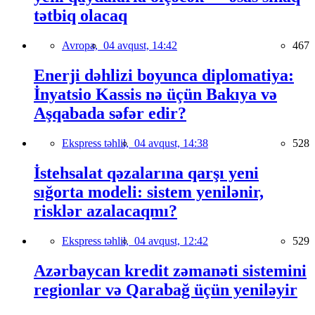
tətbiq olacaq
Avropa,
04 avqust, 14:42
467
Enerji dəhlizi boyunca diplomatiya:
İnyatsio Kassis nə üçün Bakıya və
Aşqabada səfər edir?
Ekspress təhlil,
04 avqust, 14:38
528
İstehsalat qəzalarına qarşı yeni
sığorta modeli: sistem yenilənir,
risklər azalacaqmı?
Ekspress təhlil,
04 avqust, 12:42
529
Azərbaycan kredit zəmanəti sistemini
regionlar və Qarabağ üçün yeniləyir