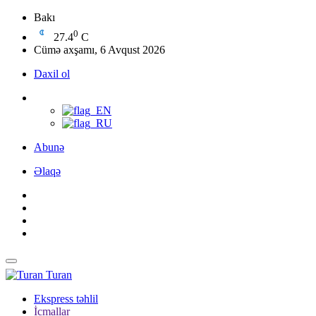
Bakı
0
27.4
C
Cümə axşamı, 6 Avqust 2026
Daxil ol
Abunə
Əlaqə
Turan
Ekspress təhlil
İcmallar