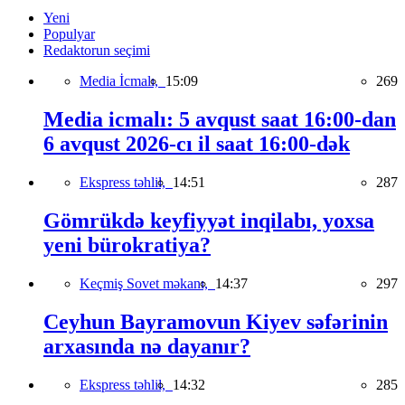
Yeni
Populyar
Redaktorun seçimi
Media İcmalı,
15:09
269
Media icmalı: 5 avqust saat 16:00-dan
6 avqust 2026-cı il saat 16:00-dək
Ekspress təhlil,
14:51
287
Gömrükdə keyfiyyət inqilabı, yoxsa
yeni bürokratiya?
Keçmiş Sovet məkanı,
14:37
297
Ceyhun Bayramovun Kiyev səfərinin
arxasında nə dayanır?
Ekspress təhlil,
14:32
285