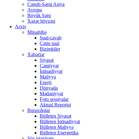
Cənub-Şərqi Asiya
Avropa
Böyük Şərq
Xəzər hövzəsi
Arxiv
Müsahibə
Sual-cavab
Çətin sual
Bizimkiler
Xəbərlər
Siyasət
Cəmiyyət
İqtisadiyyat
Maliyyə
Enerji
Dünyada
Mədəniyyət
Foto sessiyalar
Aktual Reportaj
Buraxılışlar
Bülleten Siyasət
Bülleten İqtisadiyyat
Bülleten Maliyyə
Bülleten Energetika
Söz istəyirəm