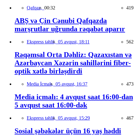
Qafqaz,
00:32
419
ABŞ və Çin Cənubi Qafqazda
marşrutlar uğrunda rəqabət aparır
Ekspress təhlil,
05 avqust, 18:11
562
Rəqəmsal Orta Dəhliz: Qazaxıstan və
Azərbaycan Xəzərin sahillərini fiber-
optik xətlə birləşdirdi
Media İcmalı,
05 avqust, 16:37
473
Media icmalı: 4 avqust saat 16:00-dan
5 avqust saat 16:00-dək
Ekspress təhlil,
05 avqust, 15:29
467
Sosial şəbəkələr üçün 16 yaş həddi