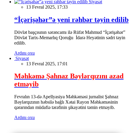
Siyasət
13 Fevral 2025, 17:33
“İçərişəhər”ə yeni rəhbər təyin edilib
Dövlət başçısının sərəncamı ilə Rüfət Mahmud “İçərişəhər”
Dövlət Tarix-Memarlıq Qoruğu İdarə Heyətinin sədri təyin
edilib.
Ardını oxu
Siyasət
13 Fevral 2025, 17:01
Məhkəmə Şahnaz Bəylərqızını azad
etməyib
Fevralın 13-də Apellyasiya Məhkəməsi jurnalist Şahnaz
Bəylərqızının həbsilə bağlı Xətai Rayon Məhkəməsinin
qərarından müdafiə tərəfinin şikayətini təmin etməyib.
Ardını oxu