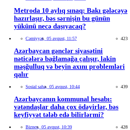
Metroda 10 aylıq sınaq: Bakı gələcəyə
hazırlaşır, bəs sərnişin bu günün
yükünü necə daşıyacaq?
Cəmiyyət,
05 avqust, 11:57
423
Azərbaycan gənclər siyasətini
nəticələrə bağlamağa çalışır, lakin
məşğulluq və beyin axını problemləri
qalır
Sosial sahə,
05 avqust, 10:44
439
Azərbaycanın kommunal hesabı:
vətəndaşlar daha çox ödəyirlər, bəs
keyfiyyət tələb edə bilirlərmi?
Biznes,
05 avqust, 10:39
428