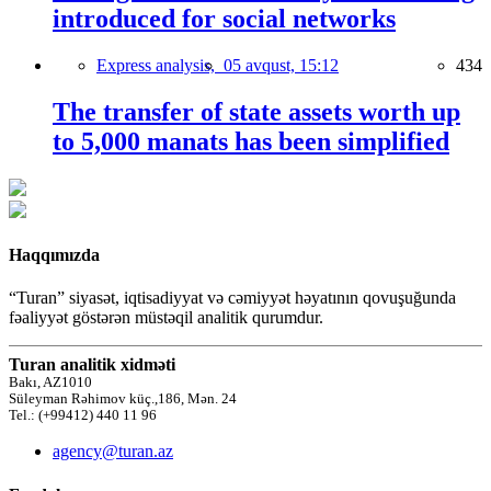
introduced for social networks
Express analysis,
05 avqust, 15:12
434
The transfer of state assets worth up
to 5,000 manats has been simplified
Haqqımızda
“Turan” siyasət, iqtisadiyyat və cəmiyyət həyatının qovuşuğunda
fəaliyyət göstərən müstəqil analitik qurumdur.
Turan analitik xidməti
Bakı, AZ1010
Süleyman Rəhimov küç.,186, Mən. 24
Tel.: (+99412) 440 11 96
agency@turan.az