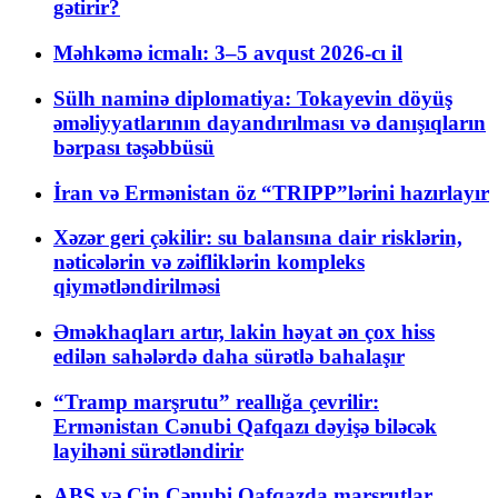
gətirir?
Məhkəmə icmalı: 3–5 avqust 2026-cı il
Sülh naminə diplomatiya: Tokayevin döyüş
əməliyyatlarının dayandırılması və danışıqların
bərpası təşəbbüsü
İran və Ermənistan öz “TRIPP”lərini hazırlayır
Xəzər geri çəkilir: su balansına dair risklərin,
nəticələrin və zəifliklərin kompleks
qiymətləndirilməsi
Əməkhaqları artır, lakin həyat ən çox hiss
edilən sahələrdə daha sürətlə bahalaşır
“Tramp marşrutu” reallığa çevrilir:
Ermənistan Cənubi Qafqazı dəyişə biləcək
layihəni sürətləndirir
ABŞ və Çin Cənubi Qafqazda marşrutlar