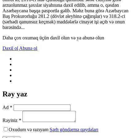
arzuolunmaz şəxslər siyahısına daxil edilib, amma o, qəsdən
Azərbaycana başqa pasportla gəlib. Məhz buna görə Azərbaycan
Baş Prokurorluğu 281.2 (dövlət əleyhinə çağırışlar) və 318.2-ci
(sərhədi qanunsuz keçmək) maddələrlə cinayət işi açıb və onun
barəsində...
Daha çox oxumaq üçün daxil olun və ya abunə olun
Daxil ol
Abunə ol
Rəy yaz
Ad *
Rəyiniz *
Oxudum və razıyam
Şərh göndərmə qaydaları