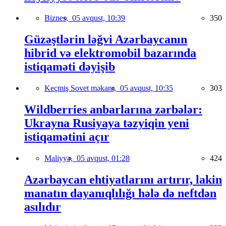
Biznes,
05 avqust, 10:39
350
Güzəştlərin ləğvi Azərbaycanın
hibrid və elektromobil bazarında
istiqaməti dəyişib
Keçmiş Sovet məkanı,
05 avqust, 10:35
303
Wildberries anbarlarına zərbələr:
Ukrayna Rusiyaya təzyiqin yeni
istiqamətini açır
Maliyyə,
05 avqust, 01:28
424
Azərbaycan ehtiyatlarını artırır, lakin
manatın dayanıqlılığı hələ də neftdən
asılıdır