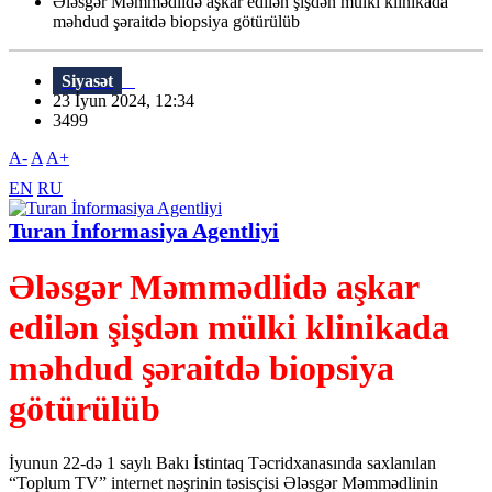
Ələsgər Məmmədlidə aşkar edilən şişdən mülki klinikada
məhdud şəraitdə biopsiya götürülüb
Siyasət
23 İyun 2024, 12:34
3499
A-
A
A+
EN
RU
Turan İnformasiya Agentliyi
Ələsgər Məmmədlidə aşkar
edilən şişdən mülki klinikada
məhdud şəraitdə biopsiya
götürülüb
İyunun 22-də 1 saylı Bakı İstintaq Təcridxanasında saxlanılan
“Toplum TV” internet nəşrinin təsisçisi Ələsgər Məmmədlinin