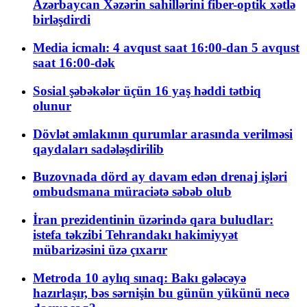
Azərbaycan Xəzərin sahillərini fiber-optik xətlə
birləşdirdi
Media icmalı: 4 avqust saat 16:00-dan 5 avqust
saat 16:00-dək
Sosial şəbəkələr üçün 16 yaş həddi tətbiq
olunur
Dövlət əmlakının qurumlar arasında verilməsi
qaydaları sadələşdirilib
Buzovnada dörd ay davam edən drenaj işləri
ombudsmana müraciətə səbəb olub
İran prezidentinin üzərində qara buludlar:
istefa təkzibi Tehrandakı hakimiyyət
mübarizəsini üzə çıxarır
Metroda 10 aylıq sınaq: Bakı gələcəyə
hazırlaşır, bəs sərnişin bu günün yükünü necə