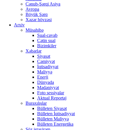
Cənub-Şərqi Asiya
Avropa
Böyük Şərq
Xəzər hövzəsi
Arxiv
Müsahibə
Sual-cavab
Çətin sual
Bizimkiler
Xəbərlər
Siyasət
Cəmiyyət
İqtisadiyyat
Maliyyə
Enerji
Dünyada
Mədəniyyət
Foto sessiyalar
Aktual Reportaj
Buraxılışlar
Bülleten Siyasət
Bülleten İqtisadiyyat
Bülleten Maliyyə
Bülleten Energetika
Söz istəyirəm