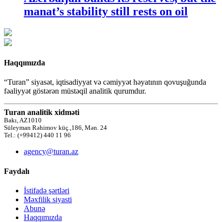
manat’s stability still rests on oil
Haqqımızda
“Turan” siyasət, iqtisadiyyat və cəmiyyət həyatının qovuşuğunda
fəaliyyət göstərən müstəqil analitik qurumdur.
Turan analitik xidməti
Bakı, AZ1010
Süleyman Rəhimov küç.,186, Mən. 24
Tel.: (+99412) 440 11 96
agency@turan.az
Faydalı
İstifadə şərtləri
Məxfilik siyasti
Abunə
Haqqımızda