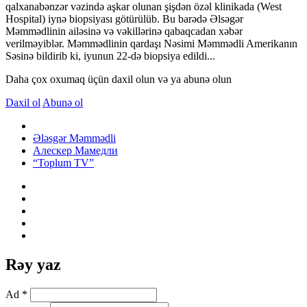
qalxanabənzər vəzində aşkar olunan şişdən özəl klinikada (West
Hospital) iynə biopsiyası götürülüb. Bu barədə Əlsəgər
Məmmədlinin ailəsinə və vəkillərinə qabaqcadan xəbər
verilməyiblər. Məmmədlinin qardaşı Nəsimi Məmmədli Amerikanın
Səsinə bildirib ki, iyunun 22-də biopsiya edildi...
Daha çox oxumaq üçün daxil olun və ya abunə olun
Daxil ol
Abunə ol
Ələsgər Məmmədli
Алескер Мамедли
“Toplum TV”
Rəy yaz
Ad *