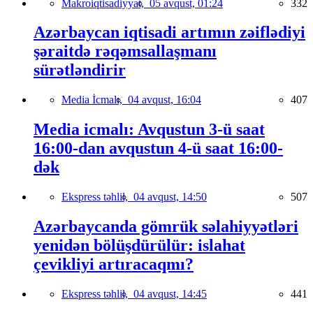
Makroiqtisadiyyat,
05 avqust, 01:24
332
Azərbaycan iqtisadi artımın zəiflədiyi
şəraitdə rəqəmsallaşmanı
sürətləndirir
Media İcmalı,
04 avqust, 16:04
407
Media icmalı: Avqustun 3-ü saat
16:00-dan avqustun 4-ü saat 16:00-
dək
Ekspress təhlil,
04 avqust, 14:50
507
Azərbaycanda gömrük səlahiyyətləri
yenidən bölüşdürülür: islahat
çevikliyi artıracaqmı?
Ekspress təhlil,
04 avqust, 14:45
441