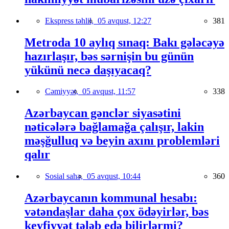
Ekspress təhlil,
05 avqust, 12:27
381
Metroda 10 aylıq sınaq: Bakı gələcəyə
hazırlaşır, bəs sərnişin bu günün
yükünü necə daşıyacaq?
Cəmiyyət,
05 avqust, 11:57
338
Azərbaycan gənclər siyasətini
nəticələrə bağlamağa çalışır, lakin
məşğulluq və beyin axını problemləri
qalır
Sosial sahə,
05 avqust, 10:44
360
Azərbaycanın kommunal hesabı:
vətəndaşlar daha çox ödəyirlər, bəs
keyfiyyət tələb edə bilirlərmi?