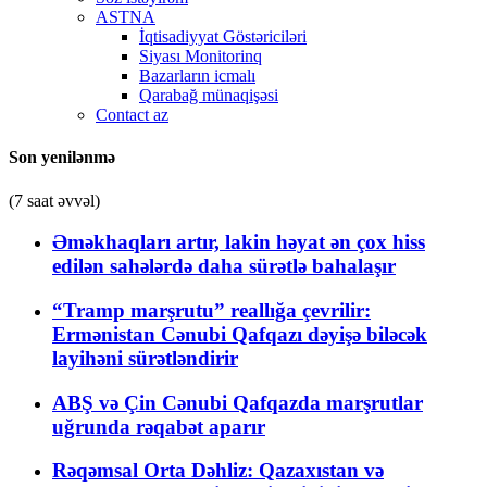
ASTNA
İqtisadiyyat Göstəriciləri
Siyası Monitorinq
Bazarların icmalı
Qarabağ münaqişəsi
Contact az
Son yenilənmə
(7 saat əvvəl)
Əməkhaqları artır, lakin həyat ən çox hiss
edilən sahələrdə daha sürətlə bahalaşır
“Tramp marşrutu” reallığa çevrilir:
Ermənistan Cənubi Qafqazı dəyişə biləcək
layihəni sürətləndirir
ABŞ və Çin Cənubi Qafqazda marşrutlar
uğrunda rəqabət aparır
Rəqəmsal Orta Dəhliz: Qazaxıstan və