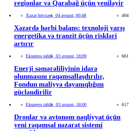
regionlar və Qarabağ üçün yeniləyir
Xəzər hövzəsi,
04 avqust, 00:48
494
Xəzərdə hərbi balans: texnoloji yarış
energetika və tranzit üçün riskləri
artırır
Ekspress təhlil,
03 avqust, 18:09
661
Enerji səmərəliliyinin idarə
olunmasını rəqəmsallaşdırılır,
Fondun maliyyə dayanıqlığını
gücləndirilir
Ekspress təhlil,
03 avqust, 18:00
617
Dronlar və avtonom nəqliyyat üçün
yeni rəqəmsal nəzarət sistemi