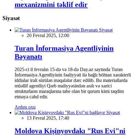
mexanizmini təklif edir
Siyasət
Siyasət
20 Fevral 2025, 12:00
Turan İnformasiya Agentliyinin
Bəyanatı
2025-ci il fevralın 15-də və 18-də Day.az saytında Turan
İnformasiya Agentliyinin fəaliyyəti ilə bağlı böhtan xarakterli
iddialar irəli sürülən məqalələr dərc edilib. Bu materiallarda
müəllif agentliyi Qərb maliyyəsindən asılı və xarici
strukturların maraqlarına tabe olan bir qurum kimi təqdim
etməyə cəhd edir.
Ardını oxu
Siyasət
13 Fevral 2025, 17:40
Moldova Kişinyovdakı "Rus Evi"ni