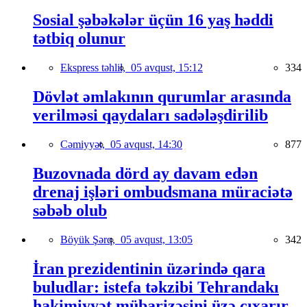
Sosial şəbəkələr üçün 16 yaş həddi
tətbiq olunur
Ekspress təhlil,
05 avqust, 15:12
334
Dövlət əmlakının qurumlar arasında
verilməsi qaydaları sadələşdirilib
Cəmiyyət,
05 avqust, 14:30
877
Buzovnada dörd ay davam edən
drenaj işləri ombudsmana müraciətə
səbəb olub
Böyük Şərq,
05 avqust, 13:05
342
İran prezidentinin üzərində qara
buludlar: istefa təkzibi Tehrandakı
hakimiyyət mübarizəsini üzə çıxarır