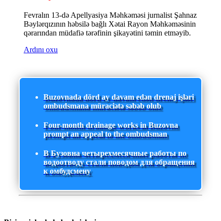
Fevralın 13-də Apellyasiya Məhkəməsi jurnalist Şahnaz
Bəylərqızının həbsilə bağlı Xətai Rayon Məhkəməsinin
qərarından müdafiə tərəfinin şikayətini təmin etməyib.
Ardını oxu
Buzovnada dörd ay davam edən drenaj işləri
ombudsmana müraciətə səbəb olub
Four-month drainage works in Buzovna
prompt an appeal to the ombudsman
В Бузовна четырехмесячные работы по
водоотводу стали поводом для обращения
к омбудсмену