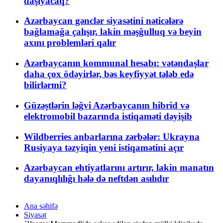
daşıyacaq?
Azərbaycan gənclər siyasətini nəticələrə
bağlamağa çalışır, lakin məşğulluq və beyin
axını problemləri qalır
Azərbaycanın kommunal hesabı: vətəndaşlar
daha çox ödəyirlər, bəs keyfiyyət tələb edə
bilirlərmi?
Güzəştlərin ləğvi Azərbaycanın hibrid və
elektromobil bazarında istiqaməti dəyişib
Wildberries anbarlarına zərbələr: Ukrayna
Rusiyaya təzyiqin yeni istiqamətini açır
Azərbaycan ehtiyatlarını artırır, lakin manatın
dayanıqlılığı hələ də neftdən asılıdır
Ana səhifə
Siyasət