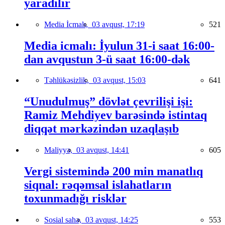
yaradılır
Media İcmalı,
03 avqust, 17:19
521
Media icmalı: İyulun 31-i saat 16:00-
dan avqustun 3-ü saat 16:00-dək
Təhlükəsizlik,
03 avqust, 15:03
641
“Unudulmuş” dövlət çevrilişi işi:
Ramiz Mehdiyev barəsində istintaq
diqqət mərkəzindən uzaqlaşıb
Maliyyə,
03 avqust, 14:41
605
Vergi sistemində 200 min manatlıq
siqnal: rəqəmsal islahatların
toxunmadığı risklər
Sosial sahə,
03 avqust, 14:25
553