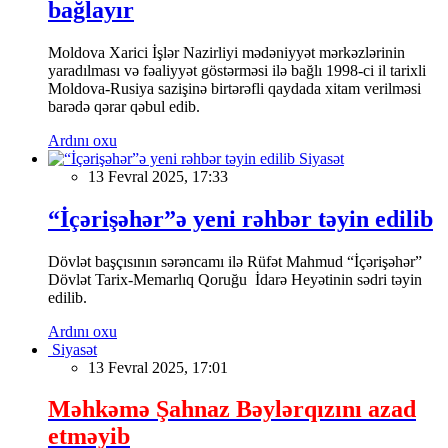
bağlayır
Moldova Xarici İşlər Nazirliyi mədəniyyət mərkəzlərinin
yaradılması və fəaliyyət göstərməsi ilə bağlı 1998-ci il tarixli
Moldova-Rusiya sazişinə birtərəfli qaydada xitam verilməsi
barədə qərar qəbul edib.
Ardını oxu
Siyasət
13 Fevral 2025, 17:33
“İçərişəhər”ə yeni rəhbər təyin edilib
Dövlət başçısının sərəncamı ilə Rüfət Mahmud “İçərişəhər”
Dövlət Tarix-Memarlıq Qoruğu İdarə Heyətinin sədri təyin
edilib.
Ardını oxu
Siyasət
13 Fevral 2025, 17:01
Məhkəmə Şahnaz Bəylərqızını azad
etməyib