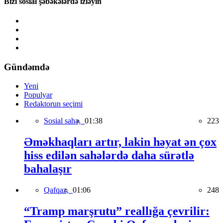
Bizi sosial şəbəkələrdə izləyin
Gündəmdə
Yeni
Populyar
Redaktorun seçimi
Sosial sahə,
01:38
223
Əməkhaqları artır, lakin həyat ən çox
hiss edilən sahələrdə daha sürətlə
bahalaşır
Qafqaz,
01:06
248
“Tramp marşrutu” reallığa çevrilir: