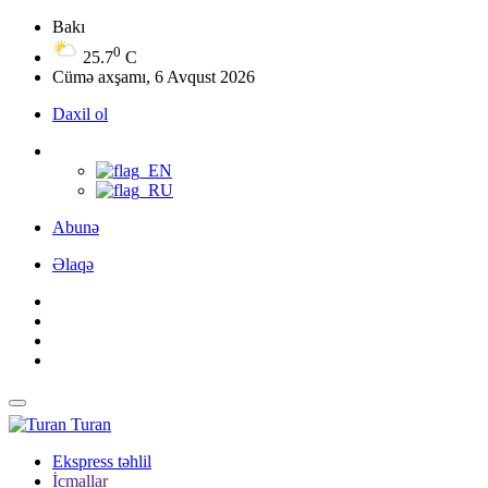
Bakı
0
25.7
C
Cümə axşamı, 6 Avqust 2026
Daxil ol
Abunə
Əlaqə
Turan
Ekspress təhlil
İcmallar