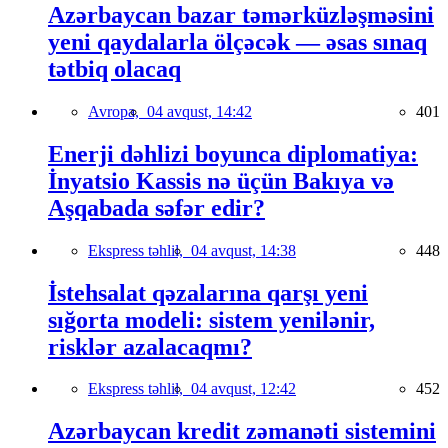
Azərbaycan bazar təmərküzləşməsini
yeni qaydalarla ölçəcək — əsas sınaq
tətbiq olacaq
Avropa,
04 avqust, 14:42
401
Enerji dəhlizi boyunca diplomatiya:
İnyatsio Kassis nə üçün Bakıya və
Aşqabada səfər edir?
Ekspress təhlil,
04 avqust, 14:38
448
İstehsalat qəzalarına qarşı yeni
sığorta modeli: sistem yenilənir,
risklər azalacaqmı?
Ekspress təhlil,
04 avqust, 12:42
452
Azərbaycan kredit zəmanəti sistemini