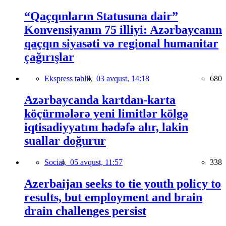
“Qaçqınların Statusuna dair”
Konvensiyanın 75 illiyi: Azərbaycanın
qaçqın siyasəti və regional humanitar
çağırışlar
Ekspress təhlil,
03 avqust, 14:18
680
Azərbaycanda kartdan-karta
köçürmələrə yeni limitlər kölgə
iqtisadiyyatını hədəfə alır, lakin
suallar doğurur
Social,
05 avqust, 11:57
338
Azerbaijan seeks to tie youth policy to
results, but employment and brain
drain challenges persist