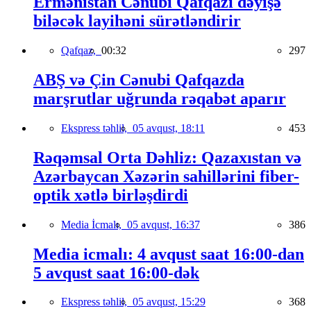
Ermənistan Cənubi Qafqazı dəyişə
biləcək layihəni sürətləndirir
Qafqaz,
00:32
297
ABŞ və Çin Cənubi Qafqazda
marşrutlar uğrunda rəqabət aparır
Ekspress təhlil,
05 avqust, 18:11
453
Rəqəmsal Orta Dəhliz: Qazaxıstan və
Azərbaycan Xəzərin sahillərini fiber-
optik xətlə birləşdirdi
Media İcmalı,
05 avqust, 16:37
386
Media icmalı: 4 avqust saat 16:00-dan
5 avqust saat 16:00-dək
Ekspress təhlil,
05 avqust, 15:29
368