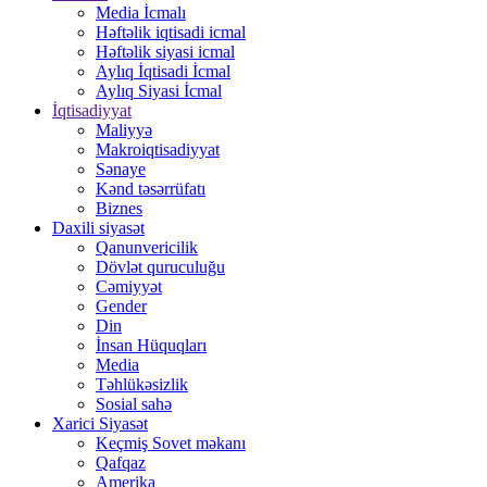
Media İcmalı
Həftəlik iqtisadi icmal
Həftəlik siyasi icmal
Aylıq İqtisadi İcmal
Aylıq Siyasi İcmal
İqtisadiyyat
Maliyyə
Makroiqtisadiyyat
Sənaye
Kənd təsərrüfatı
Biznes
Daxili siyasət
Qanunvericilik
Dövlət quruculuğu
Cəmiyyət
Gender
Din
İnsan Hüquqları
Media
Təhlükəsizlik
Sosial sahə
Xarici Siyasət
Keçmiş Sovet məkanı
Qafqaz
Amerika