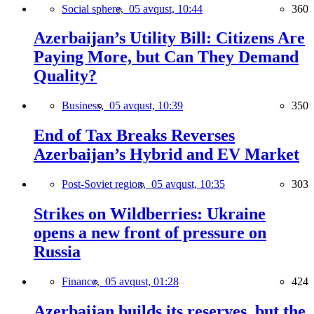
Social sphere,
05 avqust, 10:44
360
Azerbaijan’s Utility Bill: Citizens Are
Paying More, but Can They Demand
Quality?
Business,
05 avqust, 10:39
350
End of Tax Breaks Reverses
Azerbaijan’s Hybrid and EV Market
Post-Soviet region,
05 avqust, 10:35
303
Strikes on Wildberries: Ukraine
opens a new front of pressure on
Russia
Finance,
05 avqust, 01:28
424
Azerbaijan builds its reserves, but the