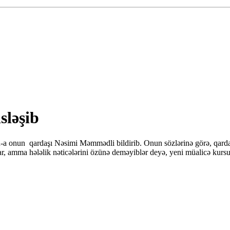
sləşib
a onun qardaşı Nəsimi Məmmədli bildirib. Onun sözlərinə görə, qarda
lar, amma hələlik nəticələrini özünə deməyiblər deyə, yeni müalicə kursu