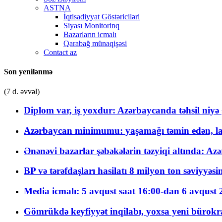
ASTNA
İqtisadiyyat Göstəriciləri
Siyası Monitorinq
Bazarların icmalı
Qarabağ münaqişəsi
Contact az
Son yenilənmə
(7 d. əvvəl)
Diplom var, iş yoxdur: Azərbaycanda təhsil niyə
Azərbaycan minimumu: yaşamağı təmin edən, la
Ənənəvi bazarlar şəbəkələrin təzyiqi altında: Azə
BP və tərəfdaşları hasilatı 8 milyon ton səviyyəs
Media icmalı: 5 avqust saat 16:00-dan 6 avqust 2
Gömrükdə keyfiyyət inqilabı, yoxsa yeni bürokr