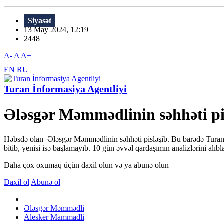
Siyasət
13 May 2024, 12:19
2448
A-
A
A+
EN
RU
Turan İnformasiya Agentliyi
Ələsgər Məmmədlinin səhhəti pi
Həbsdə olan Ələsgər Məmmədlinin səhhəti pisləşib. Bu barədə Turan-
bitib, yenisi isə başlamayıb. 10 gün əvvəl qardaşımın analizlərini alıb
Daha çox oxumaq üçün daxil olun və ya abunə olun
Daxil ol
Abunə ol
Ələsgər Məmmədli
Alesker Mammadli