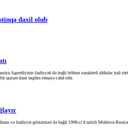
stinqə daxil olub
atı
iya Agentliyinin fəaliyyəti ilə bağlı böhtan xarakterli iddialar irəli sü
n bir qurum kimi təqdim etməyə cəhd edir.
ğlayır
ası və fəaliyyət göstərməsi ilə bağlı 1998-ci il tarixli Moldova-Rusiya 