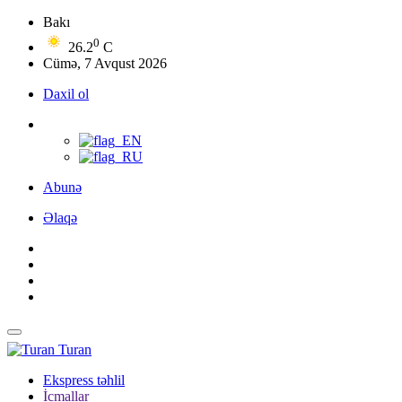
Bakı
0
26.2
C
Cümə, 7 Avqust 2026
Daxil ol
Abunə
Əlaqə
Turan
Ekspress təhlil
İcmallar