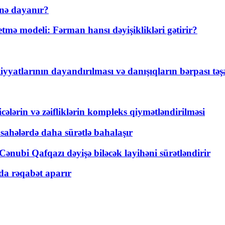
nə dayanır?
ə modeli: Fərman hansı dəyişiklikləri gətirir?
yyatlarının dayandırılması və danışıqların bərpası tə
ticələrin və zəifliklərin kompleks qiymətləndirilməsi
 sahələrdə daha sürətlə bahalaşır
ənubi Qafqazı dəyişə biləcək layihəni sürətləndirir
a rəqabət aparır