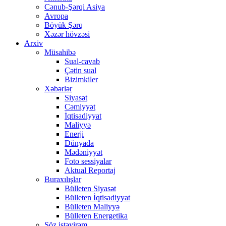
Cənub-Şərqi Asiya
Avropa
Böyük Şərq
Xəzər hövzəsi
Arxiv
Müsahibə
Sual-cavab
Çətin sual
Bizimkiler
Xəbərlər
Siyasət
Cəmiyyət
İqtisadiyyat
Maliyyə
Enerji
Dünyada
Mədəniyyət
Foto sessiyalar
Aktual Reportaj
Buraxılışlar
Bülleten Siyasət
Bülleten İqtisadiyyat
Bülleten Maliyyə
Bülleten Energetika
Söz istəyirəm