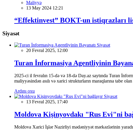
Maliyyə
13 May 2024 12:21
“Effektinvest” BOKT-un istiqrazları li
Siyasət
Siyasət
20 Fevral 2025, 12:00
Turan İnformasiya Agentliyinin Bəyan
2025-ci il fevralın 15-də və 18-də Day.az saytında Turan İnformas
maliyyəsindən asılı və xarici strukturların maraqlarına tabe ola
Ardını oxu
Siyasət
13 Fevral 2025, 17:40
Moldova Kişinyovdakı "Rus Evi"ni ba
Moldova Xarici İşlər Nazirliyi mədəniyyət mərkəzlərinin yaradılm