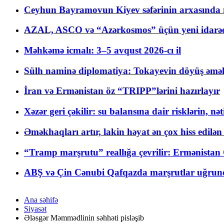
Ceyhun Bayramovun Kiyev səfərinin arxasında 
AZAL, ASCO və “Azərkosmos” üçün yeni idarəetm
Məhkəmə icmalı: 3–5 avqust 2026-cı il
Sülh naminə diplomatiya: Tokayevin döyüş əməli
İran və Ermənistan öz “TRIPP”lərini hazırlayır
Xəzər geri çəkilir: su balansına dair risklərin, nə
Əməkhaqları artır, lakin həyat ən çox hiss edilən
“Tramp marşrutu” reallığa çevrilir: Ermənistan C
ABŞ və Çin Cənubi Qafqazda marşrutlar uğrund
Ana səhifə
Siyasət
Ələsgər Məmmədlinin səhhəti pisləşib