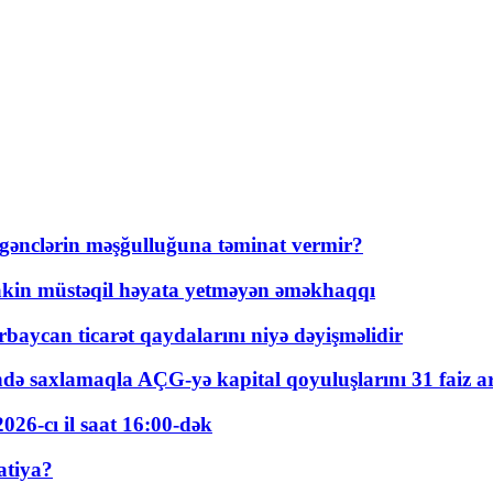
 gənclərin məşğulluğuna təminat vermir?
kin müstəqil həyata yetməyən əməkhaqqı
rbaycan ticarət qaydalarını niyə dəyişməlidir
ində saxlamaqla AÇG-yə kapital qoyuluşlarını 31 faiz ar
026-cı il saat 16:00-dək
atiya?