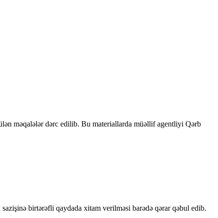
rülən məqalələr dərc edilib. Bu materiallarda müəllif agentliyi Qərb
sazişinə birtərəfli qaydada xitam verilməsi barədə qərar qəbul edib.