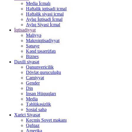
Media İcmalı
Həftəlik iqtisadi icmal
Həftəlik siyasi icmal
Aylıq İqtisadi İcmal
Aylıq Siyasi İcmal
İqtisadiyyat
Maliyyə
Makroiqtisadiyyat
Sənaye
Kənd təsərrüfatı
Biznes
Daxili siyasət
Qanunvericilik
Dövlət quruculuğu
Cəmiyyət
Gender
Din
İnsan Hüquqları
Media
Təhlükəsizlik
Sosial sahə
Xarici Siyasət
Keçmiş Sovet məkanı
Qafqaz
Amerika