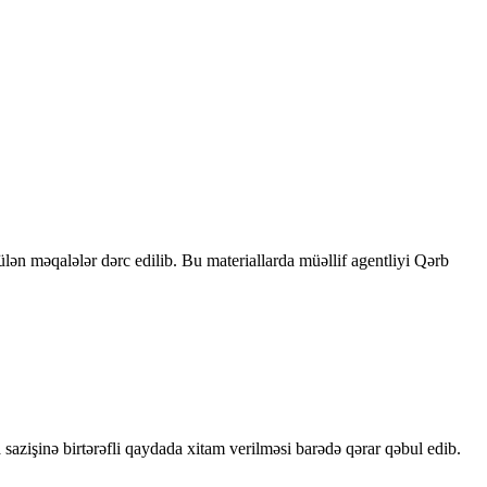
rülən məqalələr dərc edilib. Bu materiallarda müəllif agentliyi Qərb
sazişinə birtərəfli qaydada xitam verilməsi barədə qərar qəbul edib.