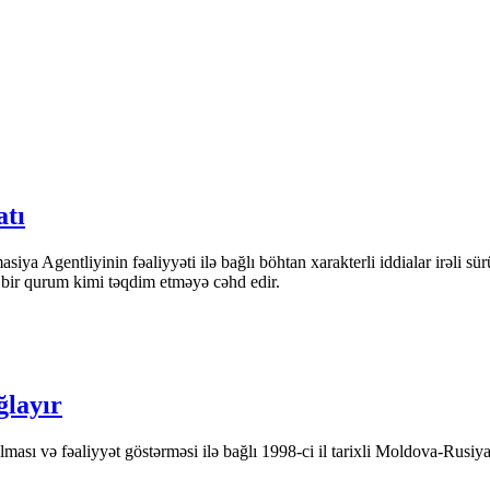
atı
iya Agentliyinin fəaliyyəti ilə bağlı böhtan xarakterli iddialar irəli sü
n bir qurum kimi təqdim etməyə cəhd edir.
ğlayır
ası və fəaliyyət göstərməsi ilə bağlı 1998-ci il tarixli Moldova-Rusiya 