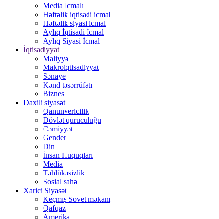
Media İcmalı
Həftəlik iqtisadi icmal
Həftəlik siyasi icmal
Aylıq İqtisadi İcmal
Aylıq Siyasi İcmal
İqtisadiyyat
Maliyyə
Makroiqtisadiyyat
Sənaye
Kənd təsərrüfatı
Biznes
Daxili siyasət
Qanunvericilik
Dövlət quruculuğu
Cəmiyyət
Gender
Din
İnsan Hüquqları
Media
Təhlükəsizlik
Sosial sahə
Xarici Siyasət
Keçmiş Sovet məkanı
Qafqaz
Amerika