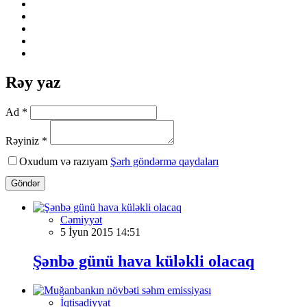
Rəy yaz
Ad *
Rəyiniz *
Oxudum və razıyam
Şərh göndərmə qaydaları
Göndər
Cəmiyyət
5 İyun 2015 14:51
Şənbə günü hava küləkli olacaq
İqtisadiyyat