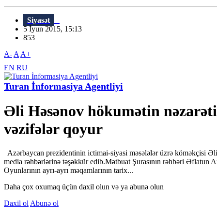
Siyasət
5 İyun 2015, 15:13
853
A-
A
A+
EN
RU
Turan İnformasiya Agentliyi
Əli Həsənov hökumətin nəzarətin
vəzifələr qoyur
Azərbaycan prezidentinin ictimai-siyasi məsələlər üzrə köməkçisi Əl
media rəhbərlərinə təşəkkür edib.Mətbuat Şurasının rəhbəri Əflatun A
Oyunlarının ayrı-ayrı məqamlarının tarix...
Daha çox oxumaq üçün daxil olun və ya abunə olun
Daxil ol
Abunə ol