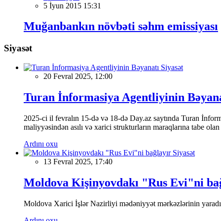
5 İyun 2015 15:31
Muğanbankın növbəti səhm emissiyası
Siyasət
Siyasət
20 Fevral 2025, 12:00
Turan İnformasiya Agentliyinin Bəyan
2025-ci il fevralın 15-də və 18-də Day.az saytında Turan İnformas
maliyyəsindən asılı və xarici strukturların maraqlarına tabe ola
Ardını oxu
Siyasət
13 Fevral 2025, 17:40
Moldova Kişinyovdakı "Rus Evi"ni ba
Moldova Xarici İşlər Nazirliyi mədəniyyət mərkəzlərinin yaradılm
Ardını oxu