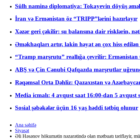
Sülh naminə diplomatiya: Tokayevin döyüş əməli
İran və Ermənistan öz “TRIPP”lərini hazırlayır
Xəzər geri çəkilir: su balansına dair risklərin, nə
Əməkhaqları artır, lakin həyat ən çox hiss edilən
“Tramp marşrutu” reallığa çevrilir: Ermənistan C
ABŞ və Çin Cənubi Qafqazda marşrutlar uğrund
Rəqəmsal Orta Dəhliz: Qazaxıstan və Azərbaycan Xə
Media icmalı: 4 avqust saat 16:00-dan 5 avqust 
Sosial şəbəkələr üçün 16 yaş həddi tətbiq olunur
Ana səhifə
Siyasət
Əli Həsənov hökumətin nəzarətində olan mətbuatı tərifləyir, mük