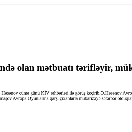
də olan mətbuatı tərifləyir, müka
i Həsənov cümə günü KİV rəhbərləri ilə görüş keçirib.Ə.Həsənov Avropa
maşov Avropa Oyunlarına qarşı çıxanlarla mübarizəyə səfərbər olduqların