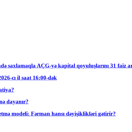
ində saxlamaqla AÇG-yə kapital qoyuluşlarını 31 faiz ar
026-cı il saat 16:00-dək
atiya?
nə dayanır?
ə modeli: Fərman hansı dəyişiklikləri gətirir?