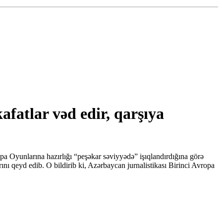
fatlar vəd edir, qarşıya
 Oyunlarına hazırlığı “peşəkar səviyyədə” işıqlandırdığına görə
ı qeyd edib. O bildirib ki, Azərbaycan jurnalistikası Birinci Avropa