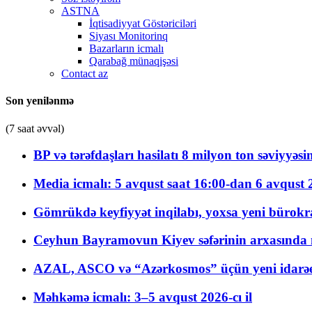
ASTNA
İqtisadiyyat Göstəriciləri
Siyası Monitorinq
Bazarların icmalı
Qarabağ münaqişəsi
Contact az
Son yenilənmə
(7 saat əvvəl)
BP və tərəfdaşları hasilatı 8 milyon ton səviyyəs
Media icmalı: 5 avqust saat 16:00-dan 6 avqust 2
Gömrükdə keyfiyyət inqilabı, yoxsa yeni bürokr
Ceyhun Bayramovun Kiyev səfərinin arxasında 
AZAL, ASCO və “Azərkosmos” üçün yeni idarəetm
Məhkəmə icmalı: 3–5 avqust 2026-cı il