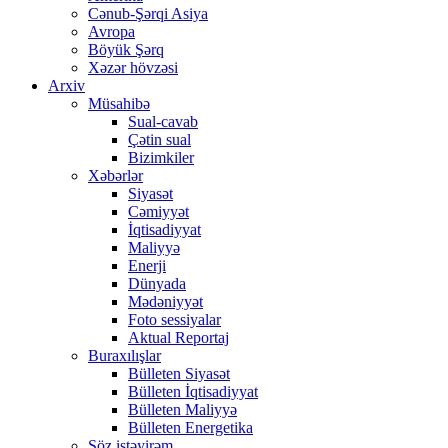
Cənub-Şərqi Asiya
Avropa
Böyük Şərq
Xəzər hövzəsi
Arxiv
Müsahibə
Sual-cavab
Çətin sual
Bizimkiler
Xəbərlər
Siyasət
Cəmiyyət
İqtisadiyyat
Maliyyə
Enerji
Dünyada
Mədəniyyət
Foto sessiyalar
Aktual Reportaj
Buraxılışlar
Bülleten Siyasət
Bülleten İqtisadiyyat
Bülleten Maliyyə
Bülleten Energetika
Söz istəyirəm