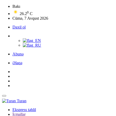
Bakı
0
26.2
C
Cümə, 7 Avqust 2026
Daxil ol
Abunə
Əlaqə
Turan
Ekspress təhlil
İcmallar