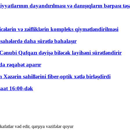
yyatlarının dayandırılması və danışıqların bərpası tə
ticələrin və zəifliklərin kompleks qiymətləndirilməsi
 sahələrdə daha sürətlə bahalaşır
ənubi Qafqazı dəyişə biləcək layihəni sürətləndirir
a rəqabət aparır
zərin sahillərini fiber-optik xətlə birləşdirdi
saat 16:00-dək
afatlar vəd edir, qarşıya vəzifələr qoyur