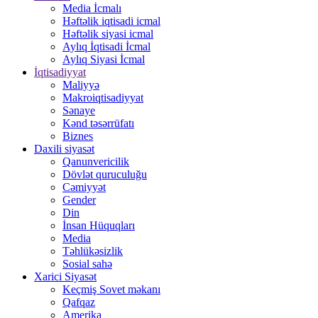
Media İcmalı
Həftəlik iqtisadi icmal
Həftəlik siyasi icmal
Aylıq İqtisadi İcmal
Aylıq Siyasi İcmal
İqtisadiyyat
Maliyyə
Makroiqtisadiyyat
Sənaye
Kənd təsərrüfatı
Biznes
Daxili siyasət
Qanunvericilik
Dövlət quruculuğu
Cəmiyyət
Gender
Din
İnsan Hüquqları
Media
Təhlükəsizlik
Sosial sahə
Xarici Siyasət
Keçmiş Sovet məkanı
Qafqaz
Amerika