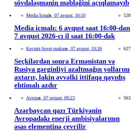
sövdələşmənin məbləğini açıqlamayıb
Media İcmalı,
07 avqust, 16:10
528
Media icmalı: 6 avqust saat 16:00-dan
7 avqust 2026-cı il saat 16:00-dək
Keçmiş Sovet məkanı,
07 avqust, 10:26
627
Seçkilərdən sonra Ermənistan və
Rusiya gərginliyi azaltmağın yollarını
axtarır, lakin əvvəlki ittifaqa qayıdış
ehtimalı azdır
Avropa,
07 avqust, 09:23
563
Azərbaycan qazı Türkiyənin
Avropadakı enerji ambisiyalarının
əsas elementinə çevrilir