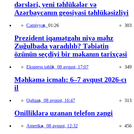
dərsləri, yeni təhlükələr və
Azərbaycanın geosiyasi təhlükəsizliyi
Cəmiyyət,
01:26
303
Prezident iqamətgahı niyə məhz
Zuğulbada yaradılıb? Təbiətin
özünün seçdiyi bir məkanın tarixçəsi
Ekspress təhlil,
08 avqust, 17:07
349
Məhkəmə icmalı: 6–7 avqust 2026-cı
il
Qafqaz,
08 avqust, 16:47
313
Onilliklərə uzanan telefon zəngi
Amerika,
08 avqust, 12:32
456