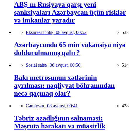
ABŞ-ın Rusiyaya qarşı yeni
sanksiyaları Azərbaycan üçün risklər
və imkanlar yaradır
Ekspress təhlil,
08 avqust, 00:52
538
Azərbaycanda 65 min vakansiya niyə
doldurulmamış qalır?
Sosial sahə,
08 avqust, 00:50
514
Bakı metrosunun xətlərinin
ayrılması: nəqliyyat böhranından
necə qaçmaq olar?
Cəmiyyət,
08 avqust, 00:41
428
Təbriz azadlığının salnaməsi:
Məşrutə hərəkatı və müasirlik