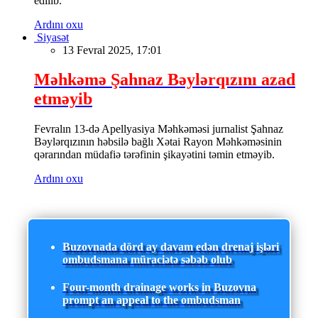
edilib.
Ardını oxu
Siyasət
13 Fevral 2025, 17:01
Məhkəmə Şahnaz Bəylərqızını azad
etməyib
Fevralın 13-də Apellyasiya Məhkəməsi jurnalist Şahnaz
Bəylərqızının həbsilə bağlı Xətai Rayon Məhkəməsinin
qərarından müdafiə tərəfinin şikayətini təmin etməyib.
Ardını oxu
Buzovnada dörd ay davam edən drenaj işləri
ombudsmana müraciətə səbəb olub
Four-month drainage works in Buzovna
prompt an appeal to the ombudsman