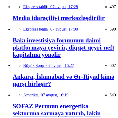
Ekspress təhlil,
07 avqust, 17:28
497
Media idarəçiliyi mərkəzləşdirilir
Ekspress təhlil,
07 avqust, 17:00
590
Bakı investisiya forumunu daimi
platformaya çevirir, diqqət qeyri-neft
kapitalına yönəlir
Böyük Şərq,
07 avqust, 16:27
607
Ankara, İslamabad və Ər-Riyad kimə
qarşı birləşir?
Amerika,
07 avqust, 16:19
549
SOFAZ Perunun energetika
sektoruna sərmayə yatırıb, lakin