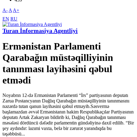
A-
A
A+
EN
RU
Turan İnformasiya Agentliyi
Ermənistan Parlamenti
Qarabağın müstəqilliyinin
tanınması layihəsini qəbul
etmədi
Noyabrın 12-də Ermənistan Parlamenti “İrs” partiyasının deputatı
Zarua Postancyanın Dağlıq Qarabağın müstəqilliyinin tanınmasını
nəzərdə tutan qanun layihəsini qəbul etməyib.Səsvermə
başlamazdan əvvəl Ermənistanın hakim Respublikaçılar Partiyasının
deputatı Artak Zakaryan bildirib ki, Dağlıq Qarabağın tanınması
məsələsi dördüncü dəfədir parlamentin gündəliyinə daxil edilib. “Bir
şey aydındır: lazımi vaxta, belə bir zərurət yarandıqda bu
təşəbbüsü...