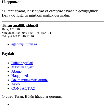
Haqqımızda
“Turan” siyasət, iqtisadiyyat və cəmiyyət həyatının qovuşuğunda
fəaliyyət göstərən müstəqil analitik qurumdur.
Turan analitik xidməti
Bakı, AZ1010
Süleyman Rəhimov küç.,186, Mən. 24
Tel.: (+99412) 440 11 96
agency@turan.az
Faydalı
İstifadə şərtləri
Məxfilik siyasti
Abunə
Haqqımızda
Bizim mütəxəssislərimiz
Arxiv
CONTACT AZ
© 2026 Turan. Bütün hüquqlar qorunur.