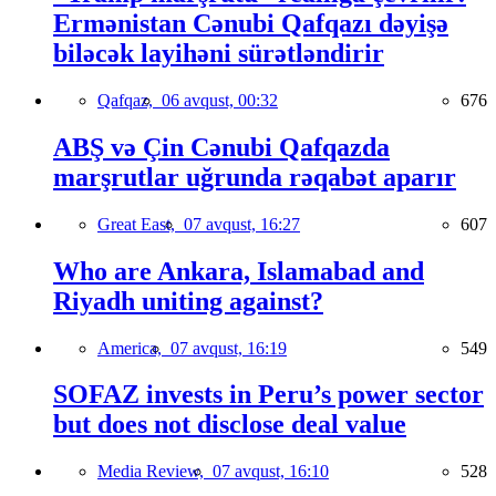
Ermənistan Cənubi Qafqazı dəyişə
biləcək layihəni sürətləndirir
Qafqaz,
06 avqust, 00:32
676
ABŞ və Çin Cənubi Qafqazda
marşrutlar uğrunda rəqabət aparır
Great East,
07 avqust, 16:27
607
Who are Ankara, Islamabad and
Riyadh uniting against?
America,
07 avqust, 16:19
549
SOFAZ invests in Peru’s power sector
but does not disclose deal value
Media Review,
07 avqust, 16:10
528