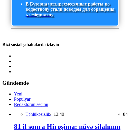
В Бузовна четырехмесячные работы по
водоотводу стали поводом для обращения
к омбудсмену
Bizi sosial şəbəkələrdə izləyin
Gündəmdə
Yeni
Populyar
Redaktorun seçimi
Təhlükəsizlik,
13:40
84
81 il sonra Hiroşima: nüvə silahının