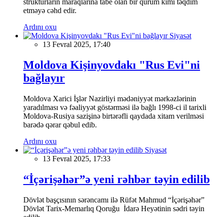
strukturların maraqlarına tabe olan bir qurum kimi təqdim
etməyə cəhd edir.
Ardını oxu
Siyasət
13 Fevral 2025, 17:40
Moldova Kişinyovdakı "Rus Evi"ni
bağlayır
Moldova Xarici İşlər Nazirliyi mədəniyyət mərkəzlərinin
yaradılması və fəaliyyət göstərməsi ilə bağlı 1998-ci il tarixli
Moldova-Rusiya sazişinə birtərəfli qaydada xitam verilməsi
barədə qərar qəbul edib.
Ardını oxu
Siyasət
13 Fevral 2025, 17:33
“İçərişəhər”ə yeni rəhbər təyin edilib
Dövlət başçısının sərəncamı ilə Rüfət Mahmud “İçərişəhər”
Dövlət Tarix-Memarlıq Qoruğu İdarə Heyətinin sədri təyin