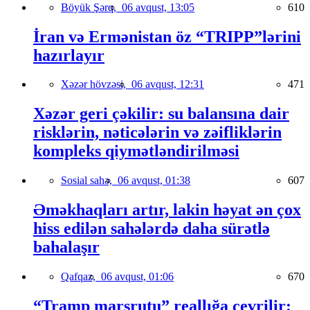
Böyük Şərq,
06 avqust, 13:05
610
İran və Ermənistan öz “TRIPP”lərini
hazırlayır
Xəzər hövzəsi,
06 avqust, 12:31
471
Xəzər geri çəkilir: su balansına dair
risklərin, nəticələrin və zəifliklərin
kompleks qiymətləndirilməsi
Sosial sahə,
06 avqust, 01:38
607
Əməkhaqları artır, lakin həyat ən çox
hiss edilən sahələrdə daha sürətlə
bahalaşır
Qafqaz,
06 avqust, 01:06
670
“Tramp marşrutu” reallığa çevrilir: