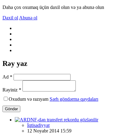
Daha çox oxumaq üçün daxil olun və ya abunə olun
Daxil ol
Abunə ol
Rəy yaz
Ad *
Rəyiniz *
Oxudum və razıyam
Şərh göndərmə qaydaları
Göndər
İqtisadiyyat
12 Noyabr 2014 15:59