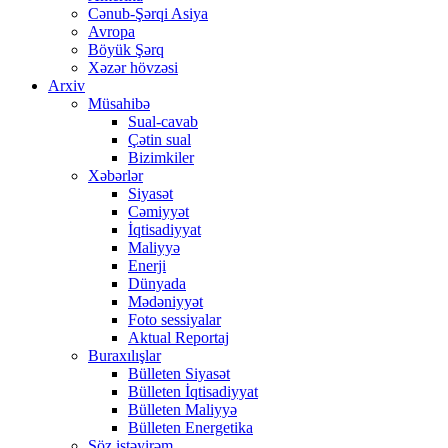
Cənub-Şərqi Asiya
Avropa
Böyük Şərq
Xəzər hövzəsi
Arxiv
Müsahibə
Sual-cavab
Çətin sual
Bizimkiler
Xəbərlər
Siyasət
Cəmiyyət
İqtisadiyyat
Maliyyə
Enerji
Dünyada
Mədəniyyət
Foto sessiyalar
Aktual Reportaj
Buraxılışlar
Bülleten Siyasət
Bülleten İqtisadiyyat
Bülleten Maliyyə
Bülleten Energetika
Söz istəyirəm