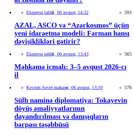
Ekspress təhlil,
06 avqust, 14:32
593
AZAL, ASCO və “Azərkosmos” üçün
yeni idarəetmə modeli: Fərman hansı
dəyişiklikləri gətirir?
Ekspress təhlil,
06 avqust, 13:43
565
Məhkəmə icmalı: 3–5 avqust 2026-cı
il
Keçmiş Sovet məkanı,
06 avqust, 13:19
576
Sülh naminə diplomatiya: Tokayevin
döyüş əməliyyatlarının
dayandırılması və danışıqların
bərpası təşəbbüsü