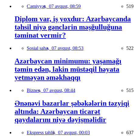
Cəmiyyət,
07 avqust, 08:59
519
Diplom var, iş yoxdur: Azərbaycanda
təhsil niyə gənclərin məşğulluğuna
təminat vermir?
Sosial sahə,
07 avqust, 08:53
522
Azərbaycan minimumu: yaşamağı
təmin edən, lakin müstəqil həyata
yetməyən əməkhaqqı
Biznes,
07 avqust, 08:44
515
Ənənəvi bazarlar şəbəkələrin təzyiqi
altında: Azərbaycan ticarət
qaydalarını niyə dəyişməlidir
Ekspress təhlil,
07 avqust, 00:03
637