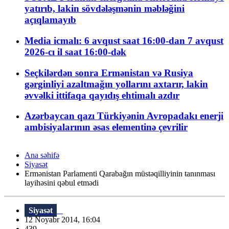
yatırıb, lakin sövdələşmənin məbləğini
açıqlamayıb
Media icmalı: 6 avqust saat 16:00-dan 7 avqust
2026-cı il saat 16:00-dək
Seçkilərdən sonra Ermənistan və Rusiya
gərginliyi azaltmağın yollarını axtarır, lakin
əvvəlki ittifaqa qayıdış ehtimalı azdır
Azərbaycan qazı Türkiyənin Avropadakı enerji
ambisiyalarının əsas elementinə çevrilir
Ana səhifə
Siyasət
Ermənistan Parlamenti Qarabağın müstəqilliyinin tanınması
layihəsini qəbul etmədi
Siyasət
12 Noyabr 2014, 16:04
439