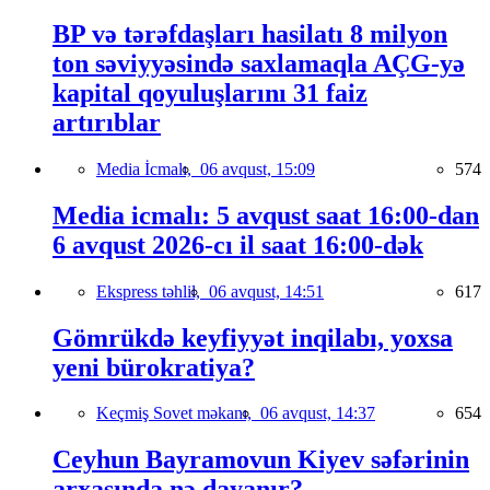
BP və tərəfdaşları hasilatı 8 milyon
ton səviyyəsində saxlamaqla AÇG-yə
kapital qoyuluşlarını 31 faiz
artırıblar
Media İcmalı,
06 avqust, 15:09
574
Media icmalı: 5 avqust saat 16:00-dan
6 avqust 2026-cı il saat 16:00-dək
Ekspress təhlil,
06 avqust, 14:51
617
Gömrükdə keyfiyyət inqilabı, yoxsa
yeni bürokratiya?
Keçmiş Sovet məkanı,
06 avqust, 14:37
654
Ceyhun Bayramovun Kiyev səfərinin
arxasında nə dayanır?