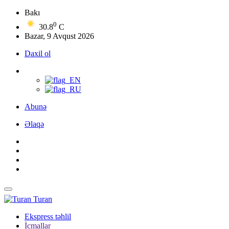
Bakı
0
30.8
C
Bazar, 9 Avqust 2026
Daxil ol
Abunə
Əlaqə
Turan
Ekspress təhlil
İcmallar