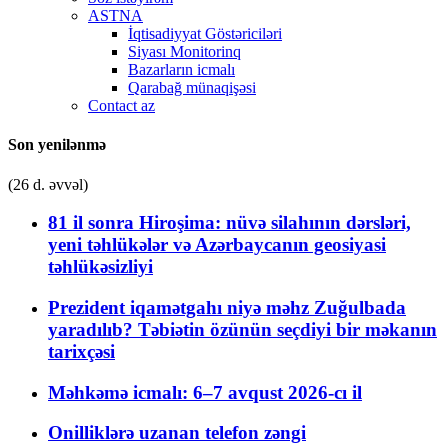
ASTNA
İqtisadiyyat Göstəriciləri
Siyası Monitorinq
Bazarların icmalı
Qarabağ münaqişəsi
Contact az
Son yenilənmə
(26 d. əvvəl)
81 il sonra Hiroşima: nüvə silahının dərsləri,
yeni təhlükələr və Azərbaycanın geosiyasi
təhlükəsizliyi
Prezident iqamətgahı niyə məhz Zuğulbada
yaradılıb? Təbiətin özünün seçdiyi bir məkanın
tarixçəsi
Məhkəmə icmalı: 6–7 avqust 2026-cı il
Onilliklərə uzanan telefon zəngi