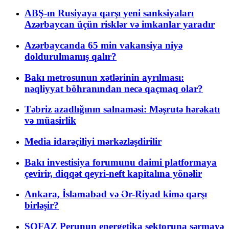
ABŞ-ın Rusiyaya qarşı yeni sanksiyaları
Azərbaycan üçün risklər və imkanlar yaradır
Azərbaycanda 65 min vakansiya niyə
doldurulmamış qalır?
Bakı metrosunun xətlərinin ayrılması:
nəqliyyat böhranından necə qaçmaq olar?
Təbriz azadlığının salnaməsi: Məşrutə hərəkatı
və müasirlik
Media idarəçiliyi mərkəzləşdirilir
Bakı investisiya forumunu daimi platformaya
çevirir, diqqət qeyri-neft kapitalına yönəlir
Ankara, İslamabad və Ər-Riyad kimə qarşı
birləşir?
SOFAZ Perunun energetika sektoruna sərmayə