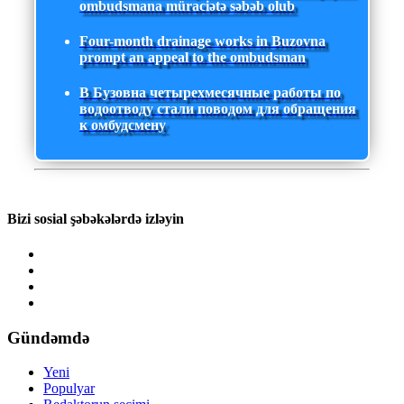
ombudsmana müraciətə səbəb olub
Four-month drainage works in Buzovna
prompt an appeal to the ombudsman
В Бузовна четырехмесячные работы по
водоотводу стали поводом для обращения
к омбудсмену
Bizi sosial şəbəkələrdə izləyin
Gündəmdə
Yeni
Populyar