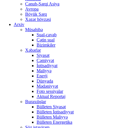
Cənub-Şərqi Asiya
Avropa
Böyük Şərq
Xəzər hövzəsi
Arxiv
Müsahibə
Sual-cavab
Çətin sual
Bizimkiler
Xəbərlər
Siyasət
Cəmiyyət
İqtisadiyyat
Maliyyə
Enerji
Dünyada
Mədəniyyət
Foto sessiyalar
Aktual Reportaj
Buraxılışlar
Bülleten Siyasət
Bülleten İqtisadiyyat
Bülleten Maliyyə
Bülleten Energetika
Söz istəyirəm