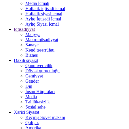
Media İcmalı
Həftəlik iqtisadi icmal
Həftəlik siyasi icmal
Aylıq İqtisadi İcmal
Aylıq Siyasi İcmal
İqtisadiyyat
Maliyyə
Makroiqtisadiyyat
Sənaye
Kənd təsərrüfatı
Biznes
Daxili siyasət
Qanunvericilik
Dövlət quruculuğu
Cəmiyyət
Gender
Din
İnsan Hüquqları
Media
Təhlükəsizlik
Sosial sahə
Xarici Siyasət
Keçmiş Sovet məkanı
Qafqaz
Amerika