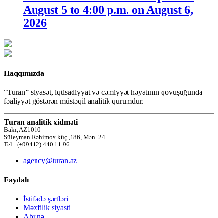
August 5 to 4:00 p.m. on August 6,
2026
Haqqımızda
“Turan” siyasət, iqtisadiyyat və cəmiyyət həyatının qovuşuğunda
fəaliyyət göstərən müstəqil analitik qurumdur.
Turan analitik xidməti
Bakı, AZ1010
Süleyman Rəhimov küç.,186, Mən. 24
Tel.: (+99412) 440 11 96
agency@turan.az
Faydalı
İstifadə şərtləri
Məxfilik siyasti
Abunə