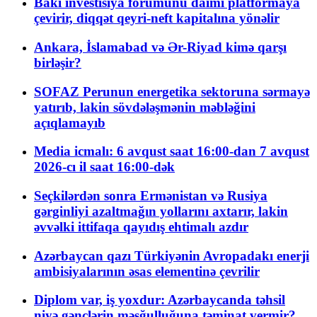
Bakı investisiya forumunu daimi platformaya
çevirir, diqqət qeyri-neft kapitalına yönəlir
Ankara, İslamabad və Ər-Riyad kimə qarşı
birləşir?
SOFAZ Perunun energetika sektoruna sərmayə
yatırıb, lakin sövdələşmənin məbləğini
açıqlamayıb
Media icmalı: 6 avqust saat 16:00-dan 7 avqust
2026-cı il saat 16:00-dək
Seçkilərdən sonra Ermənistan və Rusiya
gərginliyi azaltmağın yollarını axtarır, lakin
əvvəlki ittifaqa qayıdış ehtimalı azdır
Azərbaycan qazı Türkiyənin Avropadakı enerji
ambisiyalarının əsas elementinə çevrilir
Diplom var, iş yoxdur: Azərbaycanda təhsil
niyə gənclərin məşğulluğuna təminat vermir?