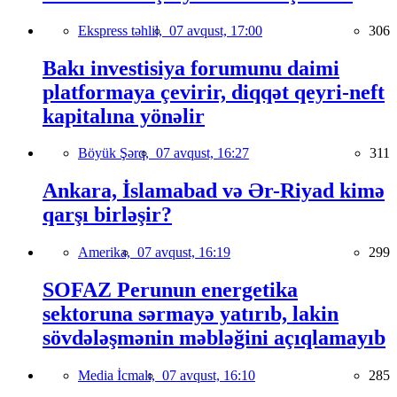
Ekspress təhlil,
07 avqust, 17:00
306
Bakı investisiya forumunu daimi
platformaya çevirir, diqqət qeyri-neft
kapitalına yönəlir
Böyük Şərq,
07 avqust, 16:27
311
Ankara, İslamabad və Ər-Riyad kimə
qarşı birləşir?
Amerika,
07 avqust, 16:19
299
SOFAZ Perunun energetika
sektoruna sərmayə yatırıb, lakin
sövdələşmənin məbləğini açıqlamayıb
Media İcmalı,
07 avqust, 16:10
285