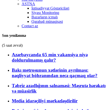
ASTNA
İqtisadiyyat Göstəriciləri
Siyası Monitorinq
Bazarların icmalı
Qarabağ münaqişəsi
Contact az
Son yenilənmə
(5 saat əvvəl)
Azərbaycanda 65 min vakansiya niyə
doldurulmamış qalır?
Bakı metrosunun xətlərinin ayrılması:
nəqliyyat böhranından necə qaçmaq olar?
Təbriz azadlığının salnaməsi: Məşrutə hərəkatı
və müasirlik
Media idarəçiliyi mərkəzləşdirilir