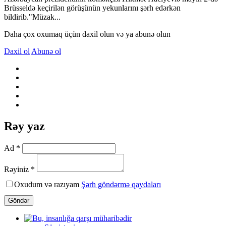
Brüsseldə keçirilən görüşünün yekunlarını şərh edərkən
bildirib."Müzak...
Daha çox oxumaq üçün daxil olun və ya abunə olun
Daxil ol
Abunə ol
Rəy yaz
Ad *
Rəyiniz *
Oxudum və razıyam
Şərh göndərmə qaydaları
Göndər