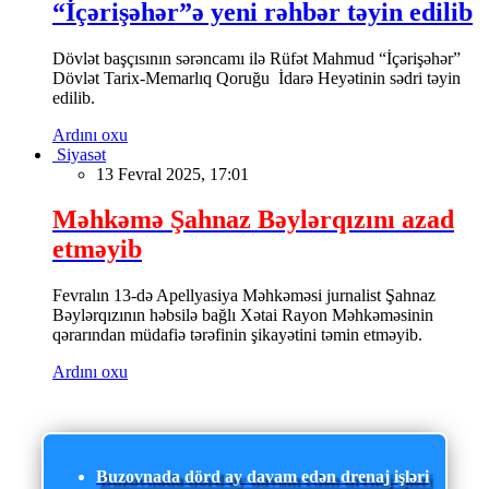
“İçərişəhər”ə yeni rəhbər təyin edilib
Dövlət başçısının sərəncamı ilə Rüfət Mahmud “İçərişəhər”
Dövlət Tarix-Memarlıq Qoruğu İdarə Heyətinin sədri təyin
edilib.
Ardını oxu
Siyasət
13 Fevral 2025, 17:01
Məhkəmə Şahnaz Bəylərqızını azad
etməyib
Fevralın 13-də Apellyasiya Məhkəməsi jurnalist Şahnaz
Bəylərqızının həbsilə bağlı Xətai Rayon Məhkəməsinin
qərarından müdafiə tərəfinin şikayətini təmin etməyib.
Ardını oxu
Buzovnada dörd ay davam edən drenaj işləri