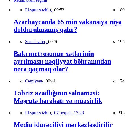
Redaktorun seçimi
Ekspress təhlil,
00:52
189
Azərbaycanda 65 min vakansiya niyə
doldurulmamış qalır?
Sosial sahə,
00:50
195
Bakı metrosunun xətlərinin
ayrılması: nəqliyyat böhranından
necə qaçmaq olar?
Cəmiyyət,
00:41
174
Təbriz azadlığının salnaməsi:
Məşrutə hərəkatı və müasirlik
Ekspress təhlil,
07 avqust, 17:28
313
Media idarəçiliyi mərkəzləşdirilir