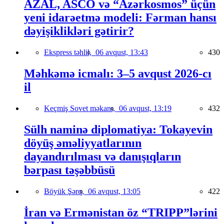
AZAL, ASCO və “Azərkosmos” üçün
yeni idarəetmə modeli: Fərman hansı
dəyişiklikləri gətirir?
Ekspress təhlil,
06 avqust, 13:43
430
Məhkəmə icmalı: 3–5 avqust 2026-cı
il
Keçmiş Sovet məkanı,
06 avqust, 13:19
432
Sülh naminə diplomatiya: Tokayevin
döyüş əməliyyatlarının
dayandırılması və danışıqların
bərpası təşəbbüsü
Böyük Şərq,
06 avqust, 13:05
422
İran və Ermənistan öz “TRIPP”lərini