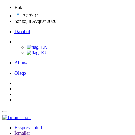
Bakı
0
27.3
C
Şənbə, 8 Avqust 2026
Daxil ol
Abunə
Əlaqə
Turan
Ekspress təhlil
İcmallar