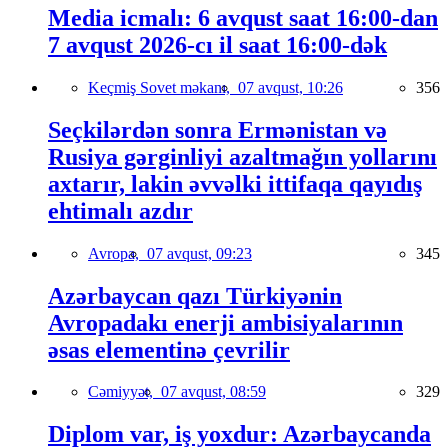
Media icmalı: 6 avqust saat 16:00-dan
7 avqust 2026-cı il saat 16:00-dək
Keçmiş Sovet məkanı,
07 avqust, 10:26
356
Seçkilərdən sonra Ermənistan və
Rusiya gərginliyi azaltmağın yollarını
axtarır, lakin əvvəlki ittifaqa qayıdış
ehtimalı azdır
Avropa,
07 avqust, 09:23
345
Azərbaycan qazı Türkiyənin
Avropadakı enerji ambisiyalarının
əsas elementinə çevrilir
Cəmiyyət,
07 avqust, 08:59
329
Diplom var, iş yoxdur: Azərbaycanda