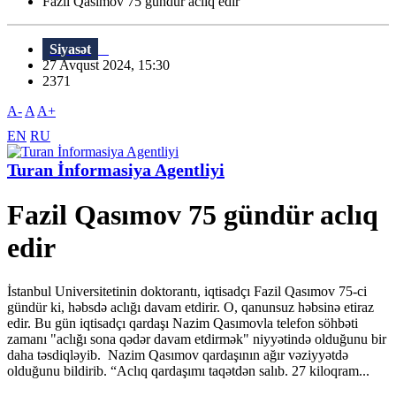
Fazil Qasımov 75 gündür aclıq edir
Siyasət
27 Avqust 2024, 15:30
2371
A-
A
A+
EN
RU
Turan İnformasiya Agentliyi
Fazil Qasımov 75 gündür aclıq
edir
İstanbul Universitetinin doktorantı, iqtisadçı Fazil Qasımov 75-ci
gündür ki, həbsdə aclığı davam etdirir. O, qanunsuz həbsinə etiraz
edir. Bu gün iqtisadçı qardaşı Nazim Qasımovla telefon söhbəti
zamanı "aclığı sona qədər davam etdirmək" niyyətində olduğunu bir
daha təsdiqləyib. Nazim Qasımov qardaşının ağır vəziyyətdə
olduğunu bildirib. “Aclıq qardaşımı taqətdən salıb. 27 kiloqram...