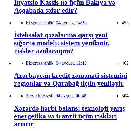
İnyatsio Kassis nə üçün Bakıya və
Aşqabada səfər edir?
Ekspress təhlil,
04 avqust, 14:38
453
İstehsalat qəzalarına qarşı yeni
sığorta modeli: sistem yenilənir,
risklər azalacaqmı?
Ekspress təhlil,
04 avqust, 12:42
462
Azərbaycan kredit zəmanəti sistemini
regionlar və Qarabağ üçün yeniləyir
Xəzər hövzəsi,
04 avqust, 00:48
504
Xəzərdə hərbi balans: texnoloji yarış
energetika və tranzit üçün riskləri
artırır