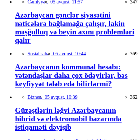
Cəmiyyət,
05 avqust, 11:57
347
Azərbaycan gənclər siyasətini
nəticələrə bağlamağa çalışır, lakin
məşğulluq və beyin axını problemləri
qalır
Sosial sahə,
05 avqust, 10:44
369
Azərbaycanın kommunal hesabı:
vətəndaşlar daha çox ödəyirlər, bəs
keyfiyyət tələb edə bilirlərmi?
Biznes,
05 avqust, 10:39
362
Güzəştlərin ləğvi Azərbaycanın
hibrid və elektromobil bazarında
istiqaməti dəyişib