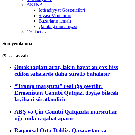
ASTNA
İqtisadiyyat Göstəriciləri
Siyası Monitorinq
Bazarların icmalı
Qarabağ münaqişəsi
Contact az
Son yenilənmə
(9 saat əvvəl)
Əməkhaqları artır, lakin həyat ən çox hiss
edilən sahələrdə daha sürətlə bahalaşır
“Tramp marşrutu” reallığa çevrilir:
Ermənistan Cənubi Qafqazı dəyişə biləcək
layihəni sürətləndirir
ABŞ və Çin Cənubi Qafqazda marşrutlar
uğrunda rəqabət aparır
Rəqəmsal Orta Dəhliz: Qazaxıstan və