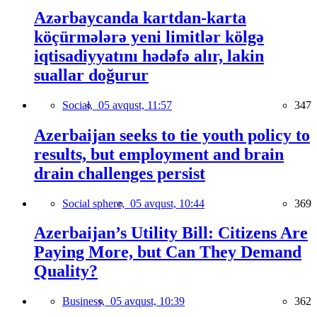
Azərbaycanda kartdan-karta
köçürmələrə yeni limitlər kölgə
iqtisadiyyatını hədəfə alır, lakin
suallar doğurur
Social,
05 avqust, 11:57
347
Azerbaijan seeks to tie youth policy to
results, but employment and brain
drain challenges persist
Social sphere,
05 avqust, 10:44
369
Azerbaijan’s Utility Bill: Citizens Are
Paying More, but Can They Demand
Quality?
Business,
05 avqust, 10:39
362