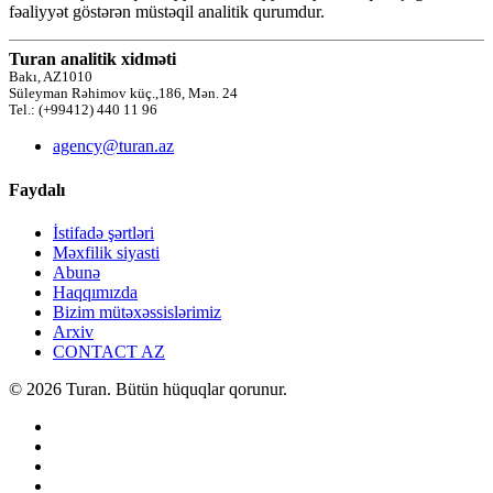
fəaliyyət göstərən müstəqil analitik qurumdur.
Turan analitik xidməti
Bakı, AZ1010
Süleyman Rəhimov küç.,186, Mən. 24
Tel.: (+99412) 440 11 96
agency@turan.az
Faydalı
İstifadə şərtləri
Məxfilik siyasti
Abunə
Haqqımızda
Bizim mütəxəssislərimiz
Arxiv
CONTACT AZ
© 2026 Turan. Bütün hüquqlar qorunur.