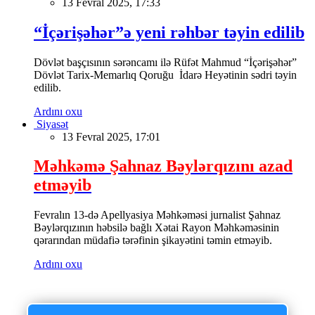
13 Fevral 2025, 17:33
“İçərişəhər”ə yeni rəhbər təyin edilib
Dövlət başçısının sərəncamı ilə Rüfət Mahmud “İçərişəhər”
Dövlət Tarix-Memarlıq Qoruğu İdarə Heyətinin sədri təyin
edilib.
Ardını oxu
Siyasət
13 Fevral 2025, 17:01
Məhkəmə Şahnaz Bəylərqızını azad
etməyib
Fevralın 13-də Apellyasiya Məhkəməsi jurnalist Şahnaz
Bəylərqızının həbsilə bağlı Xətai Rayon Məhkəməsinin
qərarından müdafiə tərəfinin şikayətini təmin etməyib.
Ardını oxu