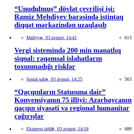
“Unudulmuş” dövlət çevrilişi işi:
Ramiz Mehdiyev barəsində istintaq
diqqət mərkəzindən uzaqlaşıb
Maliyyə,
03 avqust, 14:41
613
Vergi sistemində 200 min manatlıq
siqnal: rəqəmsal islahatların
toxunmadığı risklər
Sosial sahə,
03 avqust, 14:25
563
“Qaçqınların Statusuna dair”
Konvensiyanın 75 illiyi: Azərbaycanın
qaçqın siyasəti və regional humanitar
çağırışlar
Ekspress təhlil,
03 avqust, 14:18
689