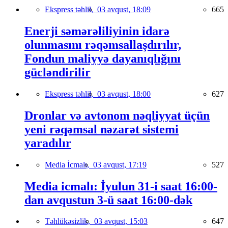
Ekspress təhlil,
03 avqust, 18:09
665
Enerji səmərəliliyinin idarə
olunmasını rəqəmsallaşdırılır,
Fondun maliyyə dayanıqlığını
gücləndirilir
Ekspress təhlil,
03 avqust, 18:00
627
Dronlar və avtonom nəqliyyat üçün
yeni rəqəmsal nəzarət sistemi
yaradılır
Media İcmalı,
03 avqust, 17:19
527
Media icmalı: İyulun 31-i saat 16:00-
dan avqustun 3-ü saat 16:00-dək
Təhlükəsizlik,
03 avqust, 15:03
647