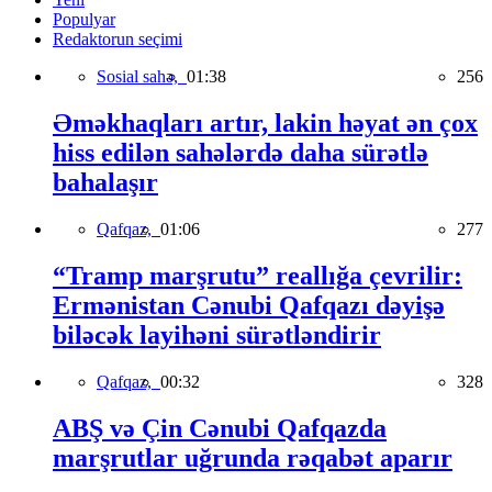
Populyar
Redaktorun seçimi
Sosial sahə,
01:38
256
Əməkhaqları artır, lakin həyat ən çox
hiss edilən sahələrdə daha sürətlə
bahalaşır
Qafqaz,
01:06
277
“Tramp marşrutu” reallığa çevrilir:
Ermənistan Cənubi Qafqazı dəyişə
biləcək layihəni sürətləndirir
Qafqaz,
00:32
328
ABŞ və Çin Cənubi Qafqazda
marşrutlar uğrunda rəqabət aparır