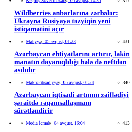
Keçmiş Sovet məkanı,
05 avqust, 10:35
317
Wildberries anbarlarına zərbələr:
Ukrayna Rusiyaya təzyiqin yeni
istiqamətini açır
Maliyyə,
05 avqust, 01:28
431
Azərbaycan ehtiyatlarını artırır, lakin
manatın dayanıqlılığı hələ də neftdən
asılıdır
Makroiqtisadiyyat,
05 avqust, 01:24
340
Azərbaycan iqtisadi artımın zəiflədiyi
şəraitdə rəqəmsallaşmanı
sürətləndirir
Media İcmalı,
04 avqust, 16:04
413