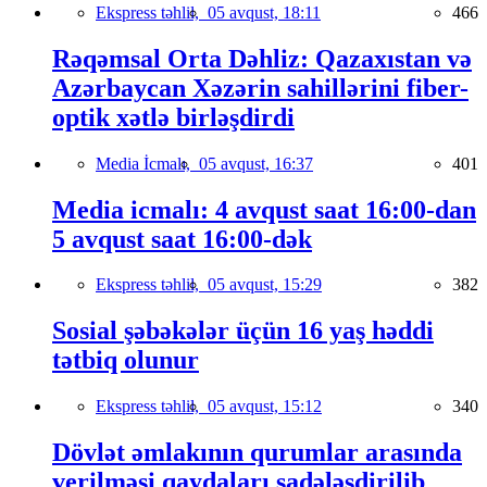
Ekspress təhlil,
05 avqust, 18:11
466
Rəqəmsal Orta Dəhliz: Qazaxıstan və
Azərbaycan Xəzərin sahillərini fiber-
optik xətlə birləşdirdi
Media İcmalı,
05 avqust, 16:37
401
Media icmalı: 4 avqust saat 16:00-dan
5 avqust saat 16:00-dək
Ekspress təhlil,
05 avqust, 15:29
382
Sosial şəbəkələr üçün 16 yaş həddi
tətbiq olunur
Ekspress təhlil,
05 avqust, 15:12
340
Dövlət əmlakının qurumlar arasında
verilməsi qaydaları sadələşdirilib