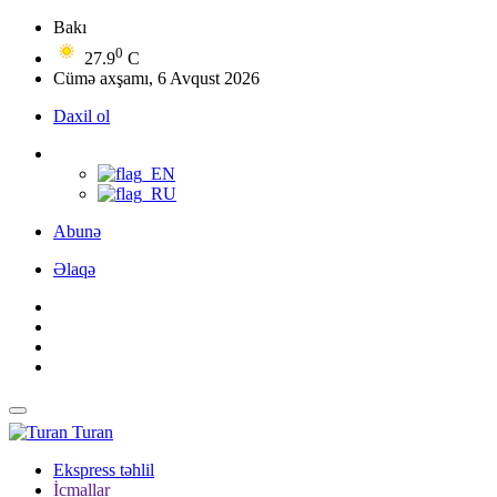
Bakı
0
27.9
C
Cümə axşamı, 6 Avqust 2026
Daxil ol
Abunə
Əlaqə
Turan
Ekspress təhlil
İcmallar