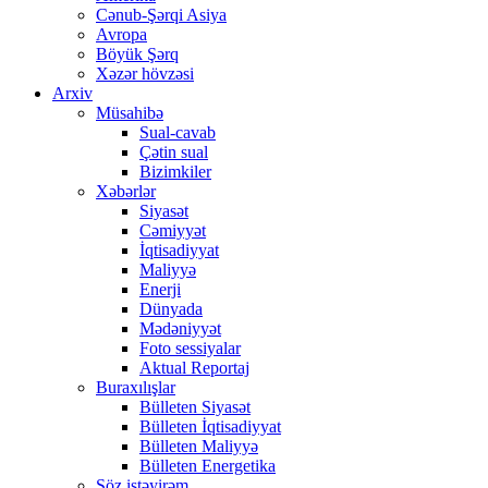
Cənub-Şərqi Asiya
Avropa
Böyük Şərq
Xəzər hövzəsi
Arxiv
Müsahibə
Sual-cavab
Çətin sual
Bizimkiler
Xəbərlər
Siyasət
Cəmiyyət
İqtisadiyyat
Maliyyə
Enerji
Dünyada
Mədəniyyət
Foto sessiyalar
Aktual Reportaj
Buraxılışlar
Bülleten Siyasət
Bülleten İqtisadiyyat
Bülleten Maliyyə
Bülleten Energetika
Söz istəyirəm