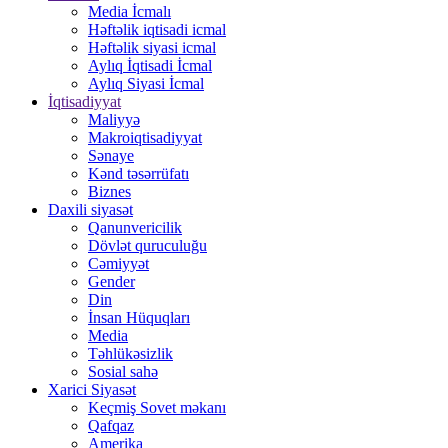
Media İcmalı
Həftəlik iqtisadi icmal
Həftəlik siyasi icmal
Aylıq İqtisadi İcmal
Aylıq Siyasi İcmal
İqtisadiyyat
Maliyyə
Makroiqtisadiyyat
Sənaye
Kənd təsərrüfatı
Biznes
Daxili siyasət
Qanunvericilik
Dövlət quruculuğu
Cəmiyyət
Gender
Din
İnsan Hüquqları
Media
Təhlükəsizlik
Sosial sahə
Xarici Siyasət
Keçmiş Sovet məkanı
Qafqaz
Amerika