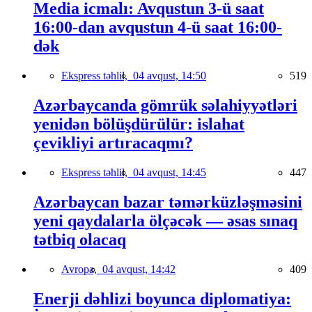
Media icmalı: Avqustun 3-ü saat
16:00-dan avqustun 4-ü saat 16:00-
dək
Ekspress təhlil,
04 avqust, 14:50
519
Azərbaycanda gömrük səlahiyyətləri
yenidən bölüşdürülür: islahat
çevikliyi artıracaqmı?
Ekspress təhlil,
04 avqust, 14:45
447
Azərbaycan bazar təmərküzləşməsini
yeni qaydalarla ölçəcək — əsas sınaq
tətbiq olacaq
Avropa,
04 avqust, 14:42
409
Enerji dəhlizi boyunca diplomatiya: