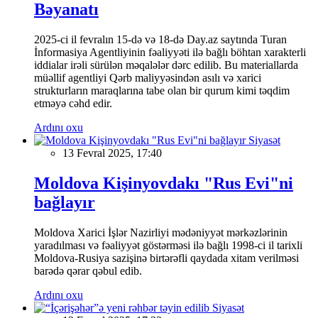
Bəyanatı
2025-ci il fevralın 15-də və 18-də Day.az saytında Turan
İnformasiya Agentliyinin fəaliyyəti ilə bağlı böhtan xarakterli
iddialar irəli sürülən məqalələr dərc edilib. Bu materiallarda
müəllif agentliyi Qərb maliyyəsindən asılı və xarici
strukturların maraqlarına tabe olan bir qurum kimi təqdim
etməyə cəhd edir.
Ardını oxu
Siyasət
13 Fevral 2025, 17:40
Moldova Kişinyovdakı "Rus Evi"ni
bağlayır
Moldova Xarici İşlər Nazirliyi mədəniyyət mərkəzlərinin
yaradılması və fəaliyyət göstərməsi ilə bağlı 1998-ci il tarixli
Moldova-Rusiya sazişinə birtərəfli qaydada xitam verilməsi
barədə qərar qəbul edib.
Ardını oxu
Siyasət