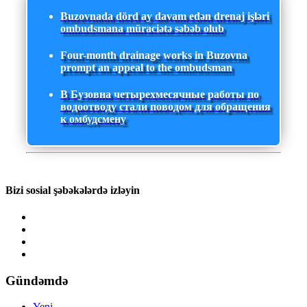
Buzovnada dörd ay davam edən drenaj işləri
ombudsmana müraciətə səbəb olub
Four-month drainage works in Buzovna
prompt an appeal to the ombudsman
В Бузовна четырехмесячные работы по
водоотводу стали поводом для обращения
к омбудсмену
Bizi sosial şəbəkələrdə izləyin
Gündəmdə
Yeni