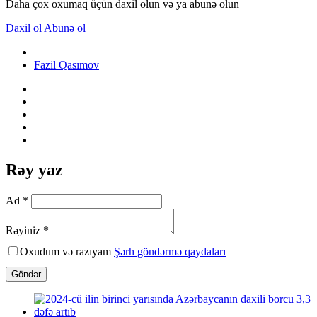
Daha çox oxumaq üçün daxil olun və ya abunə olun
Daxil ol
Abunə ol
Fazil Qasımov
Rəy yaz
Ad *
Rəyiniz *
Oxudum və razıyam
Şərh göndərmə qaydaları
Göndər