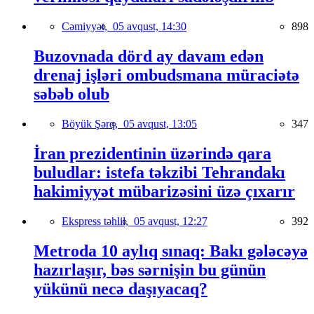
Cəmiyyət,
05 avqust, 14:30
898
Buzovnada dörd ay davam edən
drenaj işləri ombudsmana müraciətə
səbəb olub
Böyük Şərq,
05 avqust, 13:05
347
İran prezidentinin üzərində qara
buludlar: istefa təkzibi Tehrandakı
hakimiyyət mübarizəsini üzə çıxarır
Ekspress təhlil,
05 avqust, 12:27
392
Metroda 10 aylıq sınaq: Bakı gələcəyə
hazırlaşır, bəs sərnişin bu günün
yükünü necə daşıyacaq?