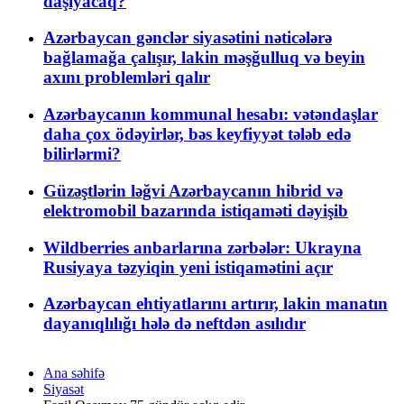
daşıyacaq?
Azərbaycan gənclər siyasətini nəticələrə
bağlamağa çalışır, lakin məşğulluq və beyin
axını problemləri qalır
Azərbaycanın kommunal hesabı: vətəndaşlar
daha çox ödəyirlər, bəs keyfiyyət tələb edə
bilirlərmi?
Güzəştlərin ləğvi Azərbaycanın hibrid və
elektromobil bazarında istiqaməti dəyişib
Wildberries anbarlarına zərbələr: Ukrayna
Rusiyaya təzyiqin yeni istiqamətini açır
Azərbaycan ehtiyatlarını artırır, lakin manatın
dayanıqlılığı hələ də neftdən asılıdır
Ana səhifə
Siyasət