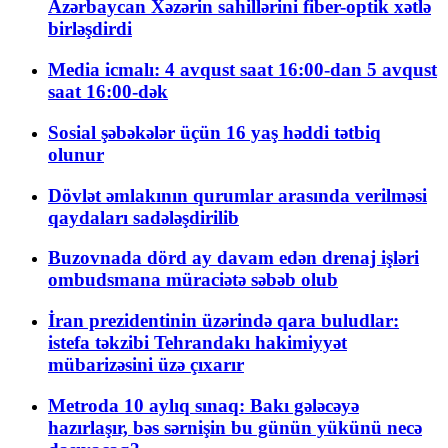
Azərbaycan Xəzərin sahillərini fiber-optik xətlə
birləşdirdi
Media icmalı: 4 avqust saat 16:00-dan 5 avqust
saat 16:00-dək
Sosial şəbəkələr üçün 16 yaş həddi tətbiq
olunur
Dövlət əmlakının qurumlar arasında verilməsi
qaydaları sadələşdirilib
Buzovnada dörd ay davam edən drenaj işləri
ombudsmana müraciətə səbəb olub
İran prezidentinin üzərində qara buludlar:
istefa təkzibi Tehrandakı hakimiyyət
mübarizəsini üzə çıxarır
Metroda 10 aylıq sınaq: Bakı gələcəyə
hazırlaşır, bəs sərnişin bu günün yükünü necə