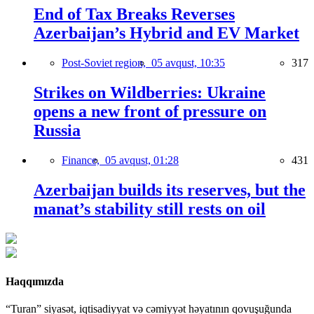
End of Tax Breaks Reverses
Azerbaijan’s Hybrid and EV Market
Post-Soviet region,
05 avqust, 10:35
317
Strikes on Wildberries: Ukraine
opens a new front of pressure on
Russia
Finance,
05 avqust, 01:28
431
Azerbaijan builds its reserves, but the
manat’s stability still rests on oil
Haqqımızda
“Turan” siyasət, iqtisadiyyat və cəmiyyət həyatının qovuşuğunda