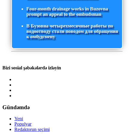
Four-month drainage works in Buzovna
prompt an appeal to the ombudsman
В Бузовна четырехмесячные работы по
водоотводу стали поводом для обращения
к омбудсмену
Bizi sosial şəbəkələrdə izləyin
Gündəmdə
Yeni
Populyar
Redaktorun seçimi