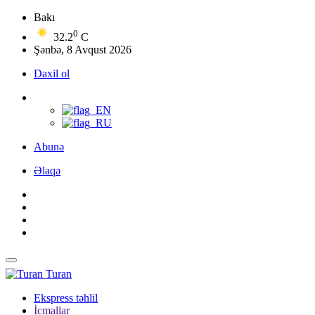
Bakı
0
32.2
C
Şənbə, 8 Avqust 2026
Daxil ol
Abunə
Əlaqə
Turan
Ekspress təhlil
İcmallar