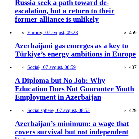
Russia seek a path toward de-
escalation, but a return to their
former alliance is unlikely
Europe,
07 avqust, 09:23
459
Azerbaijani gas emerges as a key to
Türkiye’s energy ambitions in Europe
Social,
07 avqust, 08:59
437
A Diploma but No Job: Why
Education Does Not Guarantee Youth
Employment in Azerbaijan
Social sphere,
07 avqust, 08:53
429
Azerbaijan’s minimum: a wage that
covers survival but not independent