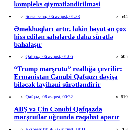
kompleks qiymətləndirilməsi
Sosial sahə,
06 avqust, 01:38
544
Əməkhaqları artır, lakin həyat ən çox
hiss edilən sahələrdə daha sürətlə
bahalaşır
Qafqaz,
06 avqust, 01:06
605
“Tramp marşrutu” reallığa çevrilir:
Ermənistan Cənubi Qafqazı dəyişə
biləcək layihəni sürətləndirir
Qafqaz,
06 avqust, 00:32
619
ABŞ və Çin Cənubi Qafqazda
marşrutlar uğrunda rəqabət aparır
Ekspress təhlil,
05 avqust, 18:11
768