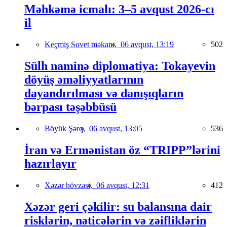
Məhkəmə icmalı: 3–5 avqust 2026-cı
il
Keçmiş Sovet məkanı,
06 avqust, 13:19
502
Sülh naminə diplomatiya: Tokayevin
döyüş əməliyyatlarının
dayandırılması və danışıqların
bərpası təşəbbüsü
Böyük Şərq,
06 avqust, 13:05
536
İran və Ermənistan öz “TRIPP”lərini
hazırlayır
Xəzər hövzəsi,
06 avqust, 12:31
412
Xəzər geri çəkilir: su balansına dair
risklərin, nəticələrin və zəifliklərin