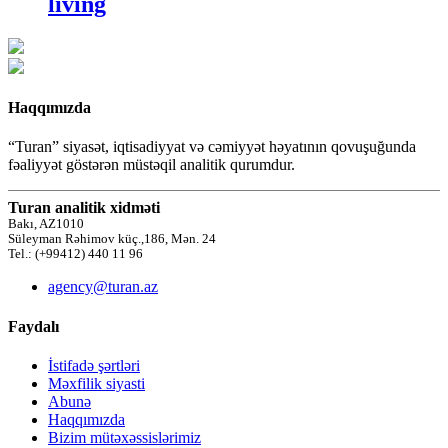
living
Haqqımızda
“Turan” siyasət, iqtisadiyyat və cəmiyyət həyatının qovuşuğunda
fəaliyyət göstərən müstəqil analitik qurumdur.
Turan analitik xidməti
Bakı, AZ1010
Süleyman Rəhimov küç.,186, Mən. 24
Tel.: (+99412) 440 11 96
agency@turan.az
Faydalı
İstifadə şərtləri
Məxfilik siyasti
Abunə
Haqqımızda
Bizim mütəxəssislərimiz