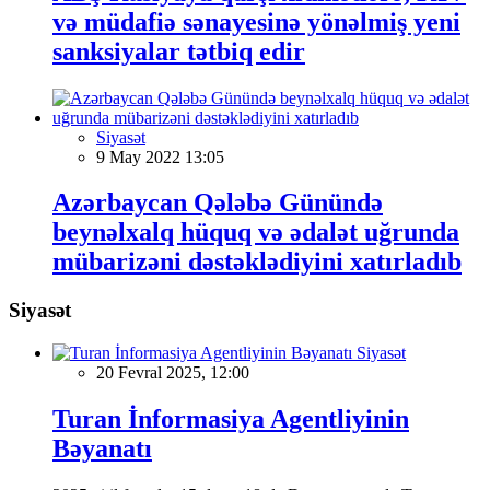
və müdafiə sənayesinə yönəlmiş yeni
sanksiyalar tətbiq edir
Siyasət
9 May 2022 13:05
Azərbaycan Qələbə Günündə
beynəlxalq hüquq və ədalət uğrunda
mübarizəni dəstəklədiyini xatırladıb
Siyasət
Siyasət
20 Fevral 2025, 12:00
Turan İnformasiya Agentliyinin
Bəyanatı