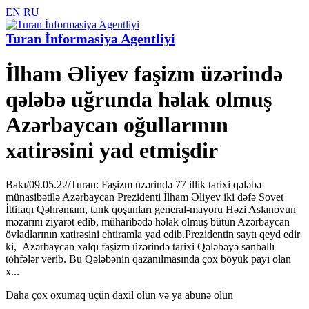
EN
RU
Turan İnformasiya Agentliyi
İlham Əliyev faşizm üzərində
qələbə uğrunda həlak olmuş
Azərbaycan oğullarının
xatirəsini yad etmişdir
Bakı/09.05.22/Turan: Faşizm üzərində 77 illik tarixi qələbə
münasibətilə Azərbaycan Prezidenti İlham Əliyev iki dəfə Sovet
İttifaqı Qəhrəmanı, tank qoşunları general-mayoru Həzi Aslanovun
məzarını ziyarət edib, müharibədə həlak olmuş bütün Azərbaycan
övladlarının xatirəsini ehtiramla yad edib.Prezidentin saytı qeyd edir
ki, Azərbaycan xalqı faşizm üzərində tarixi Qələbəyə sanballı
töhfələr verib. Bu Qələbənin qazanılmasında çox böyük payı olan
x...
Daha çox oxumaq üçün daxil olun və ya abunə olun