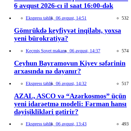
6 avqust 2026-cı il saat 16:00-dək
Ekspress təhlil,
06 avqust, 14:51
532
Gömrükdə keyfiyyət inqilabı, yoxsa
yeni bürokratiya?
Keçmiş Sovet məkanı,
06 avqust, 14:37
574
Ceyhun Bayramovun Kiyev səfərinin
arxasında nə dayanır?
Ekspress təhlil,
06 avqust, 14:32
517
AZAL, ASCO və “Azərkosmos” üçün
yeni idarəetmə modeli: Fərman hansı
dəyişiklikləri gətirir?
Ekspress təhlil,
06 avqust, 13:43
493