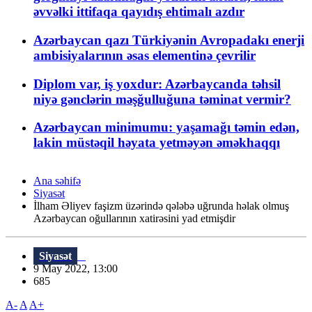
əvvəlki ittifaqa qayıdış ehtimalı azdır
Azərbaycan qazı Türkiyənin Avropadakı enerji
ambisiyalarının əsas elementinə çevrilir
Diplom var, iş yoxdur: Azərbaycanda təhsil
niyə gənclərin məşğulluğuna təminat vermir?
Azərbaycan minimumu: yaşamağı təmin edən,
lakin müstəqil həyata yetməyən əməkhaqqı
Ana səhifə
Siyasət
İlham Əliyev faşizm üzərində qələbə uğrunda həlak olmuş
Azərbaycan oğullarının xatirəsini yad etmişdir
Siyasət
9 May 2022, 13:00
685
A-
A
A+