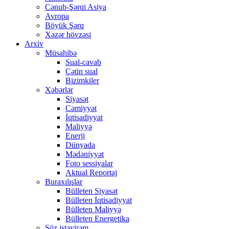
Cənub-Şərqi Asiya
Avropa
Böyük Şərq
Xəzər hövzəsi
Arxiv
Müsahibə
Sual-cavab
Çətin sual
Bizimkiler
Xəbərlər
Siyasət
Cəmiyyət
İqtisadiyyat
Maliyyə
Enerji
Dünyada
Mədəniyyət
Foto sessiyalar
Aktual Reportaj
Buraxılışlar
Bülleten Siyasət
Bülleten İqtisadiyyat
Bülleten Maliyyə
Bülleten Energetika
Söz istəyirəm