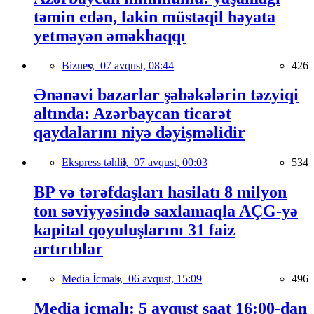
təmin edən, lakin müstəqil həyata
yetməyən əməkhaqqı
Biznes,
07 avqust, 08:44
426
Ənənəvi bazarlar şəbəkələrin təzyiqi
altında: Azərbaycan ticarət
qaydalarını niyə dəyişməlidir
Ekspress təhlil,
07 avqust, 00:03
534
BP və tərəfdaşları hasilatı 8 milyon
ton səviyyəsində saxlamaqla AÇG-yə
kapital qoyuluşlarını 31 faiz
artırıblar
Media İcmalı,
06 avqust, 15:09
496
Media icmalı: 5 avqust saat 16:00-dan