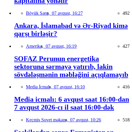
kapitalına yönəlir
Böyük Şərq,
07 avqust, 16:27
492
Ankara, İslamabad və Ər-Riyad kimə
qarşı birləşir?
Amerika,
07 avqust, 16:19
427
SOFAZ Perunun energetika
sektoruna sərmayə yatırıb, lakin
sövdələşmənin məbləğini açıqlamayıb
Media İcmalı,
07 avqust, 16:10
416
Media icmalı: 6 avqust saat 16:00-dan
7 avqust 2026-cı il saat 16:00-dək
Keçmiş Sovet məkanı,
07 avqust, 10:26
518