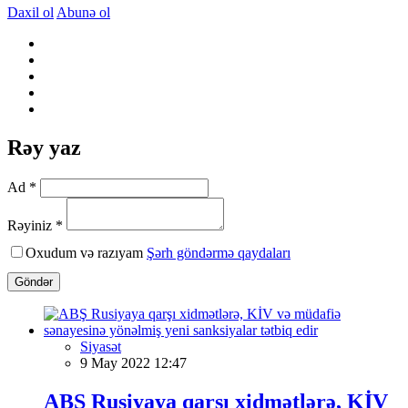
Daxil ol
Abunə ol
Rəy yaz
Ad *
Rəyiniz *
Oxudum və razıyam
Şərh göndərmə qaydaları
Göndər
Siyasət
9 May 2022 12:47
ABŞ Rusiyaya qarşı xidmətlərə, KİV