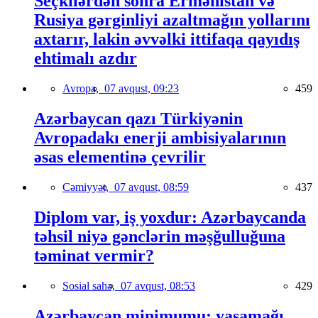
Seçkilərdən sonra Ermənistan və
Rusiya gərginliyi azaltmağın yollarını
axtarır, lakin əvvəlki ittifaqa qayıdış
ehtimalı azdır
Avropa,
07 avqust, 09:23
459
Azərbaycan qazı Türkiyənin
Avropadakı enerji ambisiyalarının
əsas elementinə çevrilir
Cəmiyyət,
07 avqust, 08:59
437
Diplom var, iş yoxdur: Azərbaycanda
təhsil niyə gənclərin məşğulluğuna
təminat vermir?
Sosial sahə,
07 avqust, 08:53
429
Azərbaycan minimumu: yaşamağı