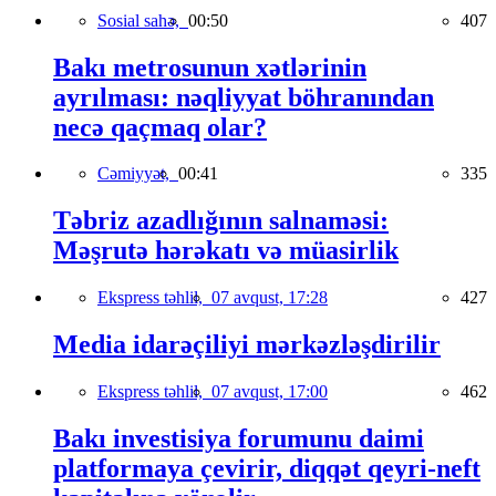
Sosial sahə,
00:50
407
Bakı metrosunun xətlərinin
ayrılması: nəqliyyat böhranından
necə qaçmaq olar?
Cəmiyyət,
00:41
335
Təbriz azadlığının salnaməsi:
Məşrutə hərəkatı və müasirlik
Ekspress təhlil,
07 avqust, 17:28
427
Media idarəçiliyi mərkəzləşdirilir
Ekspress təhlil,
07 avqust, 17:00
462
Bakı investisiya forumunu daimi
platformaya çevirir, diqqət qeyri-neft