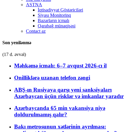
ASTNA
İqtisadiyyat Göstəriciləri
Siyası Monitorinq
Bazarların icmalı
Qarabağ münaqişəsi
Contact az
Son yenilənmə
(17 d. əvvəl)
Məhkəmə icmalı: 6–7 avqust 2026-cı il
Onilliklərə uzanan telefon zəngi
ABŞ-ın Rusiyaya qarşı yeni sanksiyaları
Azərbaycan üçün risklər və imkanlar yaradır
Azərbaycanda 65 min vakansiya niyə
doldurulmamış qalır?
Bakı metrosunun xətlərinin ayrılması: