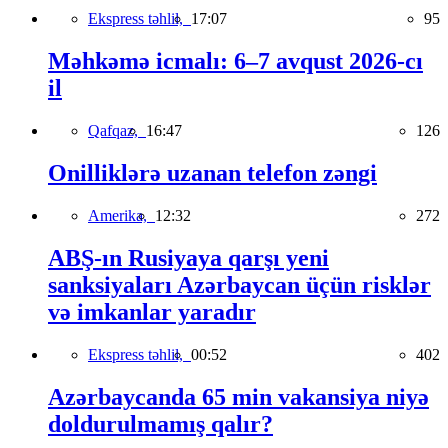
Ekspress təhlil,
17:07
95
Məhkəmə icmalı: 6–7 avqust 2026-cı
il
Qafqaz,
16:47
126
Onilliklərə uzanan telefon zəngi
Amerika,
12:32
272
ABŞ-ın Rusiyaya qarşı yeni
sanksiyaları Azərbaycan üçün risklər
və imkanlar yaradır
Ekspress təhlil,
00:52
402
Azərbaycanda 65 min vakansiya niyə
doldurulmamış qalır?