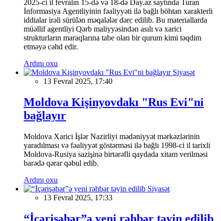
2025-ci il fevralın 15-də və 18-də Day.az saytında Turan
İnformasiya Agentliyinin fəaliyyəti ilə bağlı böhtan xarakterli
iddialar irəli sürülən məqalələr dərc edilib. Bu materiallarda
müəllif agentliyi Qərb maliyyəsindən asılı və xarici
strukturların maraqlarına tabe olan bir qurum kimi təqdim
etməyə cəhd edir.
Ardını oxu
Siyasət
13 Fevral 2025, 17:40
Moldova Kişinyovdakı "Rus Evi"ni
bağlayır
Moldova Xarici İşlər Nazirliyi mədəniyyət mərkəzlərinin
yaradılması və fəaliyyət göstərməsi ilə bağlı 1998-ci il tarixli
Moldova-Rusiya sazişinə birtərəfli qaydada xitam verilməsi
barədə qərar qəbul edib.
Ardını oxu
Siyasət
13 Fevral 2025, 17:33
“İçərişəhər”ə yeni rəhbər təyin edilib