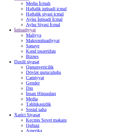
Media İcmalı
Həftəlik iqtisadi icmal
Həftəlik siyasi icmal
Aylıq İqtisadi İcmal
Aylıq Siyasi İcmal
İqtisadiyyat
Maliyyə
Makroiqtisadiyyat
Sənaye
Kənd təsərrüfatı
Biznes
Daxili siyasət
Qanunvericilik
Dövlət quruculuğu
Cəmiyyət
Gender
Din
İnsan Hüquqları
Media
Təhlükəsizlik
Sosial sahə
Xarici Siyasət
Keçmiş Sovet məkanı
Qafqaz
Amerika