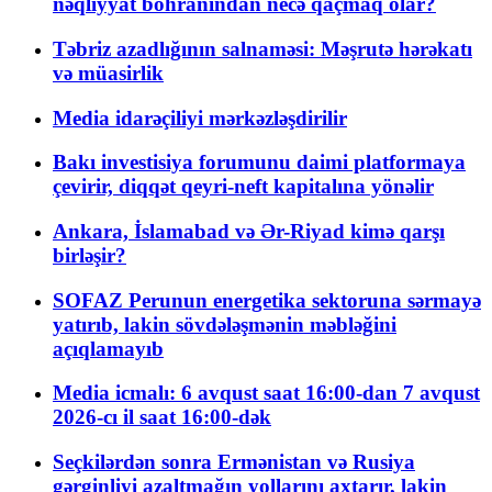
nəqliyyat böhranından necə qaçmaq olar?
Təbriz azadlığının salnaməsi: Məşrutə hərəkatı
və müasirlik
Media idarəçiliyi mərkəzləşdirilir
Bakı investisiya forumunu daimi platformaya
çevirir, diqqət qeyri-neft kapitalına yönəlir
Ankara, İslamabad və Ər-Riyad kimə qarşı
birləşir?
SOFAZ Perunun energetika sektoruna sərmayə
yatırıb, lakin sövdələşmənin məbləğini
açıqlamayıb
Media icmalı: 6 avqust saat 16:00-dan 7 avqust
2026-cı il saat 16:00-dək
Seçkilərdən sonra Ermənistan və Rusiya
gərginliyi azaltmağın yollarını axtarır, lakin