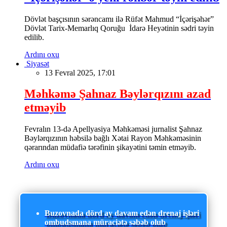
Dövlət başçısının sərəncamı ilə Rüfət Mahmud “İçərişəhər”
Dövlət Tarix-Memarlıq Qoruğu İdarə Heyətinin sədri təyin
edilib.
Ardını oxu
Siyasət
13 Fevral 2025, 17:01
Məhkəmə Şahnaz Bəylərqızını azad
etməyib
Fevralın 13-də Apellyasiya Məhkəməsi jurnalist Şahnaz
Bəylərqızının həbsilə bağlı Xətai Rayon Məhkəməsinin
qərarından müdafiə tərəfinin şikayətini təmin etməyib.
Ardını oxu
Buzovnada dörd ay davam edən drenaj işləri
ombudsmana müraciətə səbəb olub