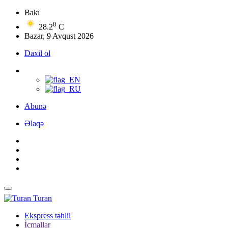
Bakı
0
28.2
C
Bazar, 9 Avqust 2026
Daxil ol
Abunə
Əlaqə
Turan
Ekspress təhlil
İcmallar