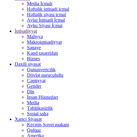
Media İcmalı
Həftəlik iqtisadi icmal
Həftəlik siyasi icmal
Aylıq İqtisadi İcmal
Aylıq Siyasi İcmal
İqtisadiyyat
Maliyyə
Makroiqtisadiyyat
Sənaye
Kənd təsərrüfatı
Biznes
Daxili siyasət
Qanunvericilik
Dövlət quruculuğu
Cəmiyyət
Gender
Din
İnsan Hüquqları
Media
Təhlükəsizlik
Sosial sahə
Xarici Siyasət
Keçmiş Sovet məkanı
Qafqaz
Amerika