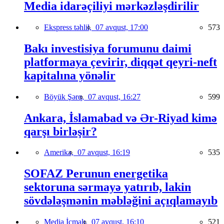
Media idarəçiliyi mərkəzləşdirilir
Ekspress təhlil,
07 avqust, 17:00
573
Bakı investisiya forumunu daimi
platformaya çevirir, diqqət qeyri-neft
kapitalına yönəlir
Böyük Şərq,
07 avqust, 16:27
599
Ankara, İslamabad və Ər-Riyad kimə
qarşı birləşir?
Amerika,
07 avqust, 16:19
535
SOFAZ Perunun energetika
sektoruna sərmayə yatırıb, lakin
sövdələşmənin məbləğini açıqlamayıb
Media İcmalı,
07 avqust, 16:10
521