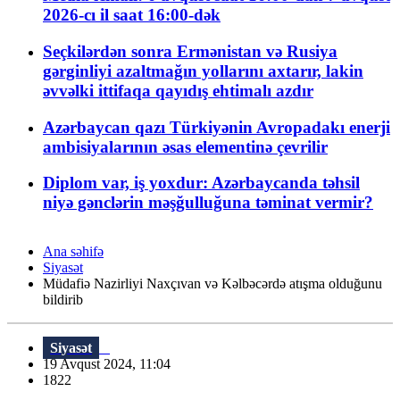
2026-cı il saat 16:00-dək
Seçkilərdən sonra Ermənistan və Rusiya
gərginliyi azaltmağın yollarını axtarır, lakin
əvvəlki ittifaqa qayıdış ehtimalı azdır
Azərbaycan qazı Türkiyənin Avropadakı enerji
ambisiyalarının əsas elementinə çevrilir
Diplom var, iş yoxdur: Azərbaycanda təhsil
niyə gənclərin məşğulluğuna təminat vermir?
Ana səhifə
Siyasət
Müdafiə Nazirliyi Naxçıvan və Kəlbəcərdə atışma olduğunu
bildirib
Siyasət
19 Avqust 2024, 11:04
1822