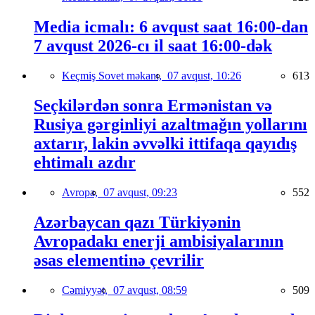
Media icmalı: 6 avqust saat 16:00-dan
7 avqust 2026-cı il saat 16:00-dək
Keçmiş Sovet məkanı,
07 avqust, 10:26
613
Seçkilərdən sonra Ermənistan və
Rusiya gərginliyi azaltmağın yollarını
axtarır, lakin əvvəlki ittifaqa qayıdış
ehtimalı azdır
Avropa,
07 avqust, 09:23
552
Azərbaycan qazı Türkiyənin
Avropadakı enerji ambisiyalarının
əsas elementinə çevrilir
Cəmiyyət,
07 avqust, 08:59
509