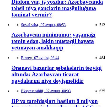
Diplom var, iş yoxdur: Azərbaycanda
təhsil niyə gənclərin məşğulluğuna
təminat vermir?
Sosial sahə,
07 avqust, 08:53
512
Azərbaycan minimumu: yaşamağı
təmin edən, lakin müstəqil həyata
yetməyən əməkhaqqı
Biznes,
07 avqust, 08:44
484
Ənənəvi bazarlar şəbəkələrin təzyiqi
altında: Azərbaycan ticarət
qaydalarını niyə dəyişməlidir
Ekspress təhlil,
07 avqust, 00:03
625
BP və tərəfdaşları hasilatı 8 milyon