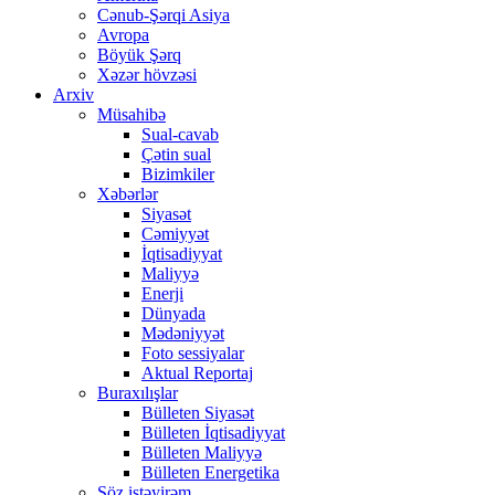
Cənub-Şərqi Asiya
Avropa
Böyük Şərq
Xəzər hövzəsi
Arxiv
Müsahibə
Sual-cavab
Çətin sual
Bizimkiler
Xəbərlər
Siyasət
Cəmiyyət
İqtisadiyyat
Maliyyə
Enerji
Dünyada
Mədəniyyət
Foto sessiyalar
Aktual Reportaj
Buraxılışlar
Bülleten Siyasət
Bülleten İqtisadiyyat
Bülleten Maliyyə
Bülleten Energetika
Söz istəyirəm