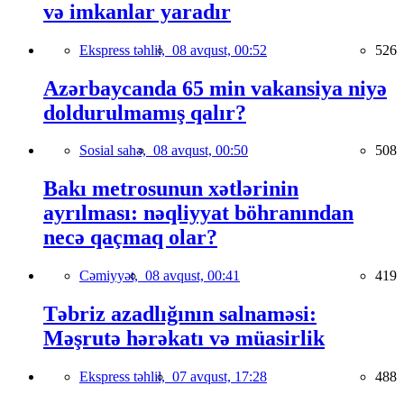
və imkanlar yaradır
Ekspress təhlil,
08 avqust, 00:52
526
Azərbaycanda 65 min vakansiya niyə
doldurulmamış qalır?
Sosial sahə,
08 avqust, 00:50
508
Bakı metrosunun xətlərinin
ayrılması: nəqliyyat böhranından
necə qaçmaq olar?
Cəmiyyət,
08 avqust, 00:41
419
Təbriz azadlığının salnaməsi:
Məşrutə hərəkatı və müasirlik
Ekspress təhlil,
07 avqust, 17:28
488