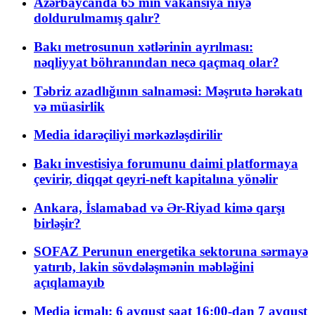
Azərbaycanda 65 min vakansiya niyə
doldurulmamış qalır?
Bakı metrosunun xətlərinin ayrılması:
nəqliyyat böhranından necə qaçmaq olar?
Təbriz azadlığının salnaməsi: Məşrutə hərəkatı
və müasirlik
Media idarəçiliyi mərkəzləşdirilir
Bakı investisiya forumunu daimi platformaya
çevirir, diqqət qeyri-neft kapitalına yönəlir
Ankara, İslamabad və Ər-Riyad kimə qarşı
birləşir?
SOFAZ Perunun energetika sektoruna sərmayə
yatırıb, lakin sövdələşmənin məbləğini
açıqlamayıb
Media icmalı: 6 avqust saat 16:00-dan 7 avqust