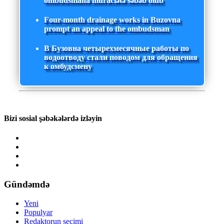
ombudsmana müraciətə səbəb olub
Four-month drainage works in Buzovna
prompt an appeal to the ombudsman
В Бузовна четырехмесячные работы по
водоотводу стали поводом для обращения
к омбудсмену
Bizi sosial şəbəkələrdə izləyin
Gündəmdə
Yeni
Populyar
Redaktorun seçimi