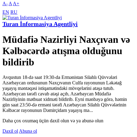
A-
A
A+
EN
RU
Turan İnformasiya Agentliyi
Müdafiə Nazirliyi Naxçıvan və
Kəlbəcərdə atışma olduğunu
bildirib
Avqustun 18-də saat 19:30-da Ermənistan Silahlı Qüvvələri
Azərbaycan ordusunun Naxçıvanın Culfa rayonunun Ləkətağ
yaşayış məntəqəsi istiqamətindəki mövqelərini atəşə tutub.
Azərbaycan tərəfi cavab atəşi açıb, Azərbaycan Müdafiə
Nazirliyinin mətbuat xidməti bildirib. Eyni mənbəyə görə, həmin
gün saat 23:50-də erməni tərəfi Azərbaycan Silahlı Qüvvələrinin
Kəlbəcər rayonunun Dəmirçidam yaşayış mə...
Daha çox oxumaq üçün daxil olun və ya abunə olun
Daxil ol
Abunə ol