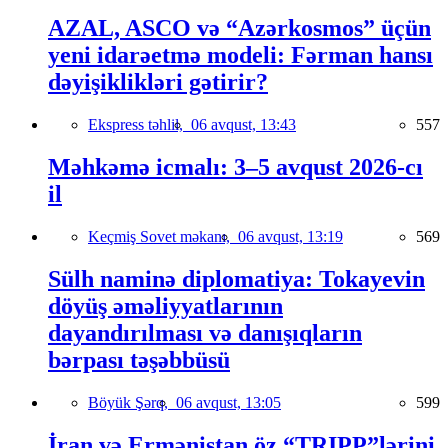
AZAL, ASCO və “Azərkosmos” üçün
yeni idarəetmə modeli: Fərman hansı
dəyişiklikləri gətirir?
Ekspress təhlil,
06 avqust, 13:43
557
Məhkəmə icmalı: 3–5 avqust 2026-cı
il
Keçmiş Sovet məkanı,
06 avqust, 13:19
569
Sülh naminə diplomatiya: Tokayevin
döyüş əməliyyatlarının
dayandırılması və danışıqların
bərpası təşəbbüsü
Böyük Şərq,
06 avqust, 13:05
599
İran və Ermənistan öz “TRIPP”lərini