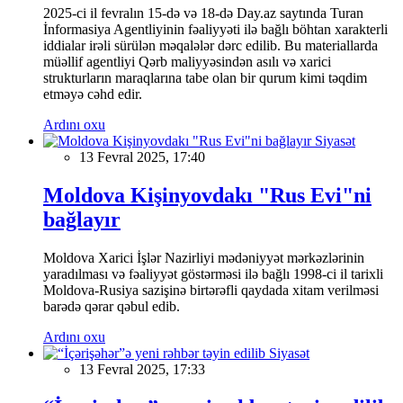
2025-ci il fevralın 15-də və 18-də Day.az saytında Turan
İnformasiya Agentliyinin fəaliyyəti ilə bağlı böhtan xarakterli
iddialar irəli sürülən məqalələr dərc edilib. Bu materiallarda
müəllif agentliyi Qərb maliyyəsindən asılı və xarici
strukturların maraqlarına tabe olan bir qurum kimi təqdim
etməyə cəhd edir.
Ardını oxu
Siyasət
13 Fevral 2025, 17:40
Moldova Kişinyovdakı "Rus Evi"ni
bağlayır
Moldova Xarici İşlər Nazirliyi mədəniyyət mərkəzlərinin
yaradılması və fəaliyyət göstərməsi ilə bağlı 1998-ci il tarixli
Moldova-Rusiya sazişinə birtərəfli qaydada xitam verilməsi
barədə qərar qəbul edib.
Ardını oxu
Siyasət
13 Fevral 2025, 17:33