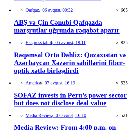
Qafqaz,
06 avqust, 00:32
665
ABŞ və Çin Cənubi Qafqazda
marşrutlar uğrunda rəqabət aparır
Ekspress təhlil,
05 avqust, 18:11
825
Rəqəmsal Orta Dəhliz: Qazaxıstan və
Azərbaycan Xəzərin sahillərini fiber-
optik xətlə birləşdirdi
America,
07 avqust, 16:19
535
SOFAZ invests in Peru’s power sector
but does not disclose deal value
Media Review,
07 avqust, 16:10
521
Media Review: From 4:00 p.m. on