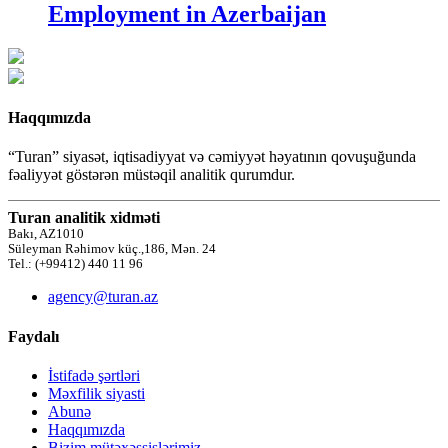
Employment in Azerbaijan
Haqqımızda
“Turan” siyasət, iqtisadiyyat və cəmiyyət həyatının qovuşuğunda
fəaliyyət göstərən müstəqil analitik qurumdur.
Turan analitik xidməti
Bakı, AZ1010
Süleyman Rəhimov küç.,186, Mən. 24
Tel.: (+99412) 440 11 96
agency@turan.az
Faydalı
İstifadə şərtləri
Məxfilik siyasti
Abunə
Haqqımızda
Bizim mütəxəssislərimiz