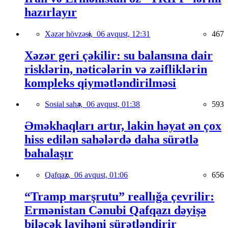
hazırlayır
Xəzər hövzəsi,
06 avqust, 12:31
467
Xəzər geri çəkilir: su balansına dair
risklərin, nəticələrin və zəifliklərin
kompleks qiymətləndirilməsi
Sosial sahə,
06 avqust, 01:38
593
Əməkhaqları artır, lakin həyat ən çox
hiss edilən sahələrdə daha sürətlə
bahalaşır
Qafqaz,
06 avqust, 01:06
656
“Tramp marşrutu” reallığa çevrilir:
Ermənistan Cənubi Qafqazı dəyişə
biləcək layihəni sürətləndirir