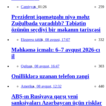
Cəmiyyət,
01:26
259
Prezident iqamətgahı niyə məhz
Zuğulbada yaradılıb? Təbiətin
özünün seçdiyi bir məkanın tarixçəsi
Ekspress təhlil,
08 avqust, 17:07
332
Məhkəmə icmalı: 6–7 avqust 2026-cı
il
Qafqaz,
08 avqust, 16:47
303
Onilliklərə uzanan telefon zəngi
Amerika,
08 avqust, 12:32
440
ABŞ-ın Rusiyaya qarşı yeni
sanksiyaları Azərbaycan üçün risklər