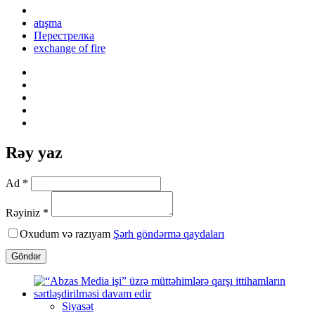
atışma
Перестрелка
exchange of fire
Rəy yaz
Ad *
Rəyiniz *
Oxudum və razıyam
Şərh göndərmə qaydaları
Göndər
Siyasət