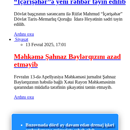
“İçərişəhər”ə yeni rəhbər təyin edilib
Dövlət başçısının sərəncamı ilə Rüfət Mahmud “İçərişəhər”
Dövlət Tarix-Memarlıq Qoruğu İdarə Heyətinin sədri təyin
edilib.
Ardını oxu
Siyasət
13 Fevral 2025, 17:01
Məhkəmə Şahnaz Bəylərqızını azad
etməyib
Fevralın 13-də Apellyasiya Məhkəməsi jurnalist Şahnaz
Bəylərqızının həbsilə bağlı Xətai Rayon Məhkəməsinin
qərarından müdafiə tərəfinin şikayətini təmin etməyib.
Ardını oxu
Buzovnada dörd ay davam edən drenaj işləri