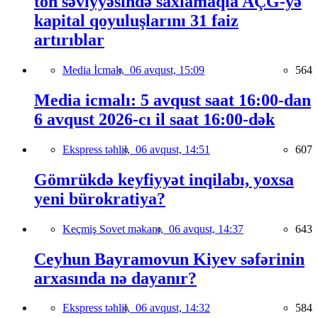
ton səviyyəsində saxlamaqla AÇG-yə
kapital qoyuluşlarını 31 faiz
artırıblar
Media İcmalı,
06 avqust, 15:09
564
Media icmalı: 5 avqust saat 16:00-dan
6 avqust 2026-cı il saat 16:00-dək
Ekspress təhlil,
06 avqust, 14:51
607
Gömrükdə keyfiyyət inqilabı, yoxsa
yeni bürokratiya?
Keçmiş Sovet məkanı,
06 avqust, 14:37
643
Ceyhun Bayramovun Kiyev səfərinin
arxasında nə dayanır?
Ekspress təhlil,
06 avqust, 14:32
584