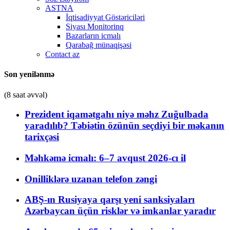
ASTNA
İqtisadiyyat Göstəriciləri
Siyası Monitorinq
Bazarların icmalı
Qarabağ münaqişəsi
Contact az
Son yenilənmə
(8 saat əvvəl)
Prezident iqamətgahı niyə məhz Zuğulbada
yaradılıb? Təbiətin özünün seçdiyi bir məkanın
tarixçəsi
Məhkəmə icmalı: 6–7 avqust 2026-cı il
Onilliklərə uzanan telefon zəngi
ABŞ-ın Rusiyaya qarşı yeni sanksiyaları
Azərbaycan üçün risklər və imkanlar yaradır