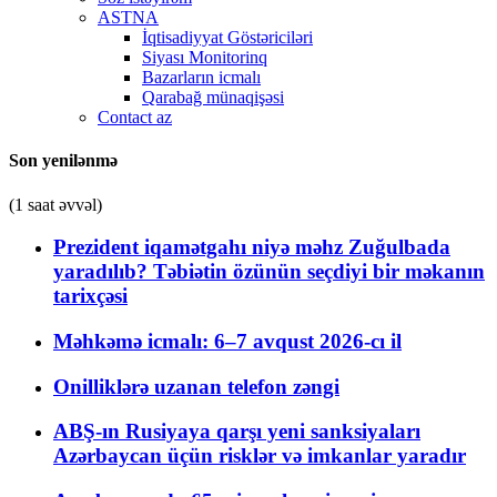
ASTNA
İqtisadiyyat Göstəriciləri
Siyası Monitorinq
Bazarların icmalı
Qarabağ münaqişəsi
Contact az
Son yenilənmə
(1 saat əvvəl)
Prezident iqamətgahı niyə məhz Zuğulbada
yaradılıb? Təbiətin özünün seçdiyi bir məkanın
tarixçəsi
Məhkəmə icmalı: 6–7 avqust 2026-cı il
Onilliklərə uzanan telefon zəngi
ABŞ-ın Rusiyaya qarşı yeni sanksiyaları
Azərbaycan üçün risklər və imkanlar yaradır