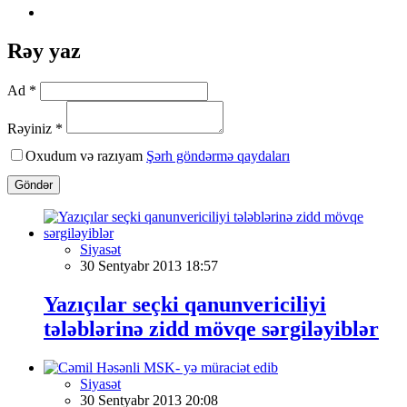
Rəy yaz
Ad *
Rəyiniz *
Oxudum və razıyam
Şərh göndərmə qaydaları
Göndər
Siyasət
30 Sentyabr 2013 18:57
Yazıçılar seçki qanunvericiliyi
tələblərinə zidd mövqe sərgiləyiblər
Siyasət
30 Sentyabr 2013 20:08