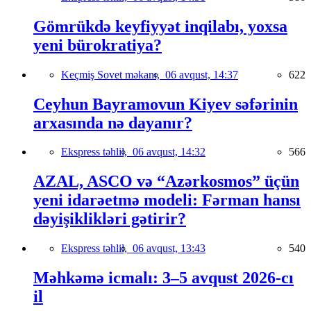
Gömrükdə keyfiyyət inqilabı, yoxsa
yeni bürokratiya?
Keçmiş Sovet məkanı,
06 avqust, 14:37
622
Ceyhun Bayramovun Kiyev səfərinin
arxasında nə dayanır?
Ekspress təhlil,
06 avqust, 14:32
566
AZAL, ASCO və “Azərkosmos” üçün
yeni idarəetmə modeli: Fərman hansı
dəyişiklikləri gətirir?
Ekspress təhlil,
06 avqust, 13:43
540
Məhkəmə icmalı: 3–5 avqust 2026-cı
il