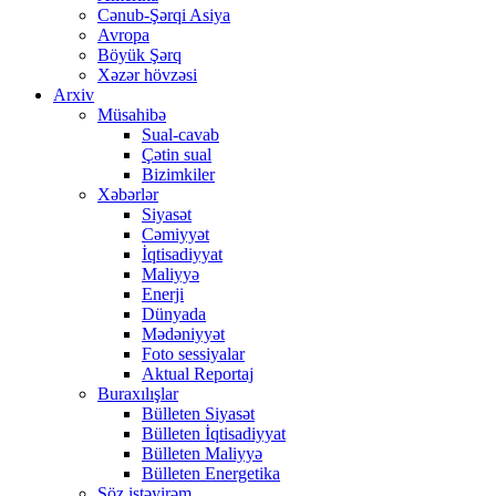
Cənub-Şərqi Asiya
Avropa
Böyük Şərq
Xəzər hövzəsi
Arxiv
Müsahibə
Sual-cavab
Çətin sual
Bizimkiler
Xəbərlər
Siyasət
Cəmiyyət
İqtisadiyyat
Maliyyə
Enerji
Dünyada
Mədəniyyət
Foto sessiyalar
Aktual Reportaj
Buraxılışlar
Bülleten Siyasət
Bülleten İqtisadiyyat
Bülleten Maliyyə
Bülleten Energetika
Söz istəyirəm