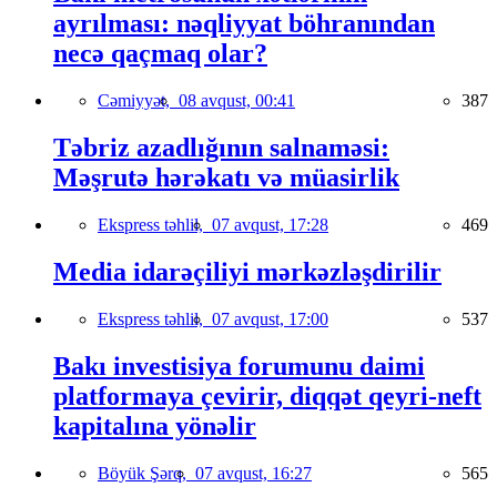
ayrılması: nəqliyyat böhranından
necə qaçmaq olar?
Cəmiyyət,
08 avqust, 00:41
387
Təbriz azadlığının salnaməsi:
Məşrutə hərəkatı və müasirlik
Ekspress təhlil,
07 avqust, 17:28
469
Media idarəçiliyi mərkəzləşdirilir
Ekspress təhlil,
07 avqust, 17:00
537
Bakı investisiya forumunu daimi
platformaya çevirir, diqqət qeyri-neft
kapitalına yönəlir
Böyük Şərq,
07 avqust, 16:27
565