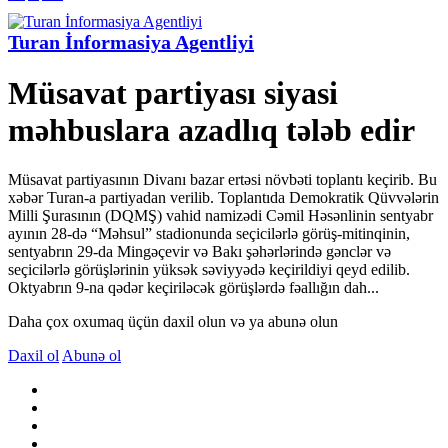
Turan İnformasiya Agentliyi
Müsavat partiyası siyasi
məhbuslara azadlıq tələb edir
Müsavat partiyasının Divanı bazar ertəsi növbəti toplantı keçirib. Bu
xəbər Turan-a partiyadan verilib. Toplantıda Demokratik Qüvvələrin
Milli Şurasının (DQMŞ) vahid namizədi Cəmil Həsənlinin sentyabr
ayının 28-də “Məhsul” stadionunda seçicilərlə görüş-mitinqinin,
sentyabrın 29-da Mingəçevir və Bakı şəhərlərində gənclər və
seçicilərlə görüşlərinin yüksək səviyyədə keçirildiyi qeyd edilib.
Oktyabrın 9-na qədər keçiriləcək görüşlərdə fəallığın dah...
Daha çox oxumaq üçün daxil olun və ya abunə olun
Daxil ol
Abunə ol