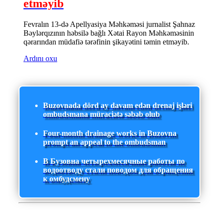
etməyib
Fevralın 13-də Apellyasiya Məhkəməsi jurnalist Şahnaz
Bəylərqızının həbsilə bağlı Xətai Rayon Məhkəməsinin
qərarından müdafiə tərəfinin şikayətini təmin etməyib.
Ardını oxu
Buzovnada dörd ay davam edən drenaj işləri
ombudsmana müraciətə səbəb olub
Four-month drainage works in Buzovna
prompt an appeal to the ombudsman
В Бузовна четырехмесячные работы по
водоотводу стали поводом для обращения
к омбудсмену