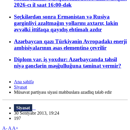
2026-cı il saat 16:00-dək
Seçkilərdən sonra Ermənistan və Rusiya
gərginliyi azaltmağın yollarını axtarır, lakin
əvvəlki ittifaqa qayıdış ehtimalı azdır
Azərbaycan qazı Türkiyənin Avropadakı enerji
ambisiyalarının əsas elementinə çevrilir
Diplom var, iş yoxdur: Azərbaycanda təhsil
niyə gənclərin məşğulluğuna təminat vermir?
Ana səhifə
Siyasət
Müsavat partiyası siyasi məhbuslara azadlıq tələb edir
Siyasət
30 Sentyabr 2013, 19:24
197
A-
A
A+