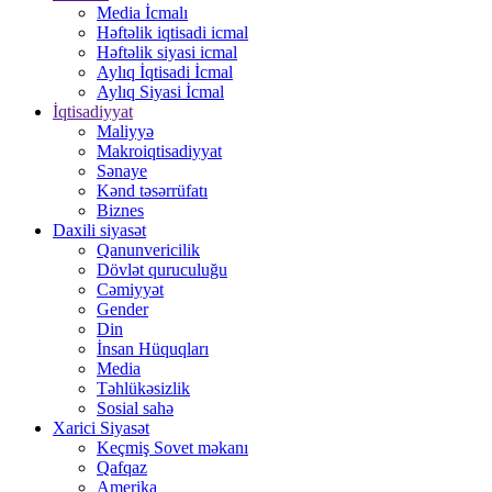
Media İcmalı
Həftəlik iqtisadi icmal
Həftəlik siyasi icmal
Aylıq İqtisadi İcmal
Aylıq Siyasi İcmal
İqtisadiyyat
Maliyyə
Makroiqtisadiyyat
Sənaye
Kənd təsərrüfatı
Biznes
Daxili siyasət
Qanunvericilik
Dövlət quruculuğu
Cəmiyyət
Gender
Din
İnsan Hüquqları
Media
Təhlükəsizlik
Sosial sahə
Xarici Siyasət
Keçmiş Sovet məkanı
Qafqaz
Amerika