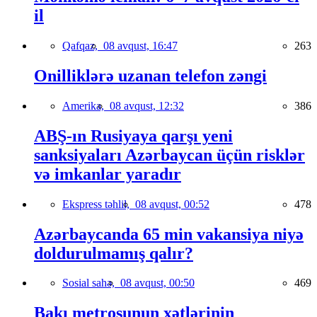
il
Qafqaz,
08 avqust, 16:47
263
Onilliklərə uzanan telefon zəngi
Amerika,
08 avqust, 12:32
386
ABŞ-ın Rusiyaya qarşı yeni
sanksiyaları Azərbaycan üçün risklər
və imkanlar yaradır
Ekspress təhlil,
08 avqust, 00:52
478
Azərbaycanda 65 min vakansiya niyə
doldurulmamış qalır?
Sosial sahə,
08 avqust, 00:50
469
Bakı metrosunun xətlərinin