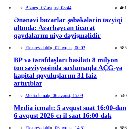
Biznes,
07 avqust, 08:44
461
Ənənəvi bazarlar şəbəkələrin təzyiqi
altında: Azərbaycan ticarət
qaydalarını niyə dəyişməlidir
Ekspress təhlil,
07 avqust, 00:03
585
BP və tərəfdaşları hasilatı 8 milyon
ton səviyyəsində saxlamaqla AÇG-yə
kapital qoyuluşlarını 31 faiz
artırıblar
Media İcmalı,
06 avqust, 15:09
540
Media icmalı: 5 avqust saat 16:00-dan
6 avqust 2026-cı il saat 16:00-dək
Ekspress təhlil,
06 avqust, 14:51
586