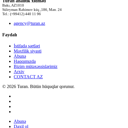
Turan analitik xidməti
Bakı, AZ1010
Süleyman Rəhimov küç.,186, Mən. 24
Tel.: (+99412) 440 11 96
agency@turan.az
Faydalı
İstifadə şərtləri
Məxfilik siyasti
Abunə
Haqqımızda
Bizim mütəxəssislərimiz
Arxiv
CONTACT AZ
© 2026 Turan. Bütün hüquqlar qorunur.
Abunə
Daxil ol