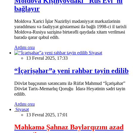
Moldova Kişinyovdakı "Rus Evi"ni
bağlayır
Moldova Xarici İşlər Nazirliyi mədəniyyət mərkəzlərinin
yaradılması və fəaliyyət göstərməsi ilə bağlı 1998-ci il tarixli
Moldova-Rusiya sazişinə birtərəfli qaydada xitam verilməsi
barədə qərar qəbul edib.
Ardını oxu
Siyasət
13 Fevral 2025, 17:33
“İçərişəhər”ə yeni rəhbər təyin edilib
Dövlət başçısının sərəncamı ilə Rüfət Mahmud “İçərişəhər”
Dövlət Tarix-Memarlıq Qoruğu İdarə Heyətinin sədri təyin
edilib.
Ardını oxu
Siyasət
13 Fevral 2025, 17:01
Məhkəmə Şahnaz Bəylərqızını azad