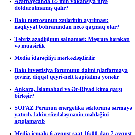
Azərbaycanda 65 min vakansiya niyə
doldurulmamış qalır?
Bakı metrosunun xətlərinin ayrılması:
nəqliyyat böhranından necə qaçmaq olar?
Təbriz azadlığının salnaməsi: Məşrutə hərəkatı
və müasirlik
Media idarəçiliyi mərkəzləşdirilir
Bakı investisiya forumunu daimi platformaya
çevirir, diqqət qeyri-neft kapitalına yönəlir
Ankara, İslamabad və Ər-Riyad kimə qarşı
birləşir?
SOFAZ Perunun energetika sektoruna sərmayə
yatırıb, lakin sövdələşmənin məbləğini
açıqlamayıb
Media icmalı: 6 avqust saat 16:00-dan 7 avqust