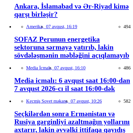
Ankara, İslamabad və Ər-Riyad kimə
qarşı birləşir?
Amerika,
07 avqust, 16:19
494
SOFAZ Perunun energetika
sektoruna sərmayə yatırıb, lakin
sövdələşmənin məbləğini açıqlamayıb
Media İcmalı,
07 avqust, 16:10
486
Media icmalı: 6 avqust saat 16:00-dan
7 avqust 2026-cı il saat 16:00-dək
Keçmiş Sovet məkanı,
07 avqust, 10:26
582
Seçkilərdən sonra Ermənistan və
Rusiya gərginliyi azaltmağın yollarını
axtarır, lakin əvvəlki ittifaqa qayıdış