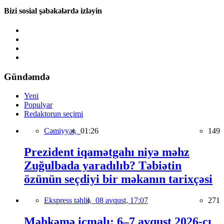
Bizi sosial şəbəkələrdə izləyin
Gündəmdə
Yeni
Populyar
Redaktorun seçimi
Cəmiyyət,
01:26
149
Prezident iqamətgahı niyə məhz
Zuğulbada yaradılıb? Təbiətin
özünün seçdiyi bir məkanın tarixçəsi
Ekspress təhlil,
08 avqust, 17:07
271
Məhkəmə icmalı: 6–7 avqust 2026-cı