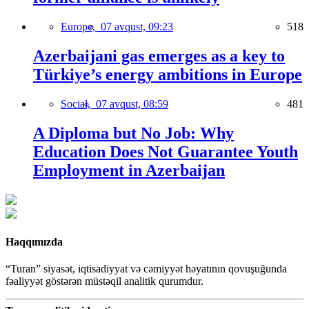
Europe,
07 avqust, 09:23
518
Azerbaijani gas emerges as a key to
Türkiye’s energy ambitions in Europe
Social,
07 avqust, 08:59
481
A Diploma but No Job: Why
Education Does Not Guarantee Youth
Employment in Azerbaijan
Haqqımızda
“Turan” siyasət, iqtisadiyyat və cəmiyyət həyatının qovuşuğunda
fəaliyyət göstərən müstəqil analitik qurumdur.