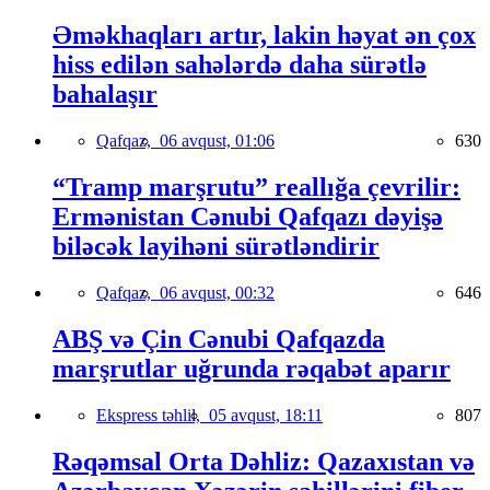
Əməkhaqları artır, lakin həyat ən çox
hiss edilən sahələrdə daha sürətlə
bahalaşır
Qafqaz,
06 avqust, 01:06
630
“Tramp marşrutu” reallığa çevrilir:
Ermənistan Cənubi Qafqazı dəyişə
biləcək layihəni sürətləndirir
Qafqaz,
06 avqust, 00:32
646
ABŞ və Çin Cənubi Qafqazda
marşrutlar uğrunda rəqabət aparır
Ekspress təhlil,
05 avqust, 18:11
807
Rəqəmsal Orta Dəhliz: Qazaxıstan və