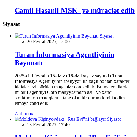
Cəmil Həsənli MSK- yə müraciət edib
Siyasət
Siyasət
20 Fevral 2025, 12:00
Turan İnformasiya Agentliyinin
Bəyanatı
2025-ci il fevralın 15-də və 18-də Day.az saytında Turan
İnformasiya Agentliyinin fəaliyyəti ilə bağlı böhtan xarakterli
iddialar irəli sürülən məqalələr dərc edilib. Bu materiallarda
müəllif agentliyi Qərb maliyyəsindən asılı və xarici
strukturların maraqlarına tabe olan bir qurum kimi təqdim
etməyə cəhd edir.
Ardını oxu
Siyasət
13 Fevral 2025, 17:40