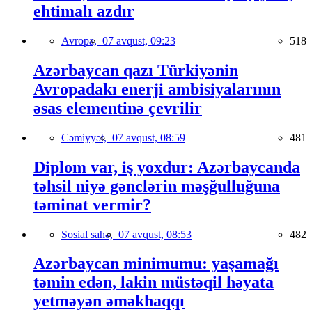
ehtimalı azdır
Avropa,
07 avqust, 09:23
518
Azərbaycan qazı Türkiyənin
Avropadakı enerji ambisiyalarının
əsas elementinə çevrilir
Cəmiyyət,
07 avqust, 08:59
481
Diplom var, iş yoxdur: Azərbaycanda
təhsil niyə gənclərin məşğulluğuna
təminat vermir?
Sosial sahə,
07 avqust, 08:53
482
Azərbaycan minimumu: yaşamağı
təmin edən, lakin müstəqil həyata
yetməyən əməkhaqqı