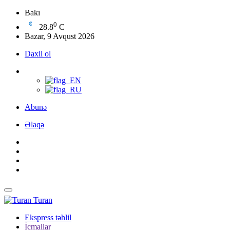
Bakı
0
28.8
C
Bazar, 9 Avqust 2026
Daxil ol
Abunə
Əlaqə
Turan
Ekspress təhlil
İcmallar