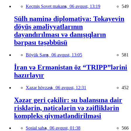
Keçmiş Sovet məkanı,
06 avqust, 13:19
549
Sülh naminə diplomatiya: Tokayevin
döyüş əməliyyatlarının
dayandırılması və danışıqların
bərpası təşəbbüsü
Böyük Şərq,
06 avqust, 13:05
581
İran və Ermənistan öz “TRIPP”lərini
hazırlayır
Xəzər hövzəsi,
06 avqust, 12:31
452
Xəzər geri çəkilir: su balansına dair
risklərin, nəticələrin və zəifliklərin
kompleks qiymətləndirilməsi
Sosial sahə,
06 avqust, 01:38
566