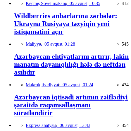
Keçmiş Sovet məkanı,
05 avqust, 10:35
412
Wildberries anbarlarına zərbələr:
Ukrayna Rusiyaya təzyiqin yeni
istiqamətini açır
Maliyyə,
05 avqust, 01:28
545
Azərbaycan ehtiyatlarını artırır, lakin
manatın dayanıqlılığı hələ də neftdən
asılıdır
Makroiqtisadiyyat,
05 avqust, 01:24
434
Azərbaycan iqtisadi artımın zəiflədiyi
şəraitdə rəqəmsallaşmanı
sürətləndirir
Express analysis,
06 avqust, 13:43
354