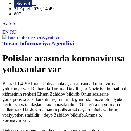
Siyasət
21 Aprel 2020, 14:49
807
A-
A
A+
EN
RU
Turan İnformasiya Agentliyi
Polislər arasında koronavirusa
yoluxanlar var
Bakı/21.04.20/Turan: Polis əməkdaşları arasında koronavirusa
yoluxanlar var. Bu barədə Turan-a Daxili İşlər Nazirliyinin mətbuat
xidmətinin rəhbəri Ehsan Zahidov bildirib.Onun sözlərinə
görə, polis xüsusi karantin rejiminin ilk günündən nəzarəti həyata
keçirir və vətəndaşlarla sıx təmasda olur. “Ona görə də yoluxma
halları var. Hal-hazırda həmin polis əməkdaşları müalicə alırlar,
vəziyyətləri stabildir", deyə Zahidov bildirib.Amma o,
koronavirusa...
Daha çox oxumaq üçün daxil olun və ya abunə olun