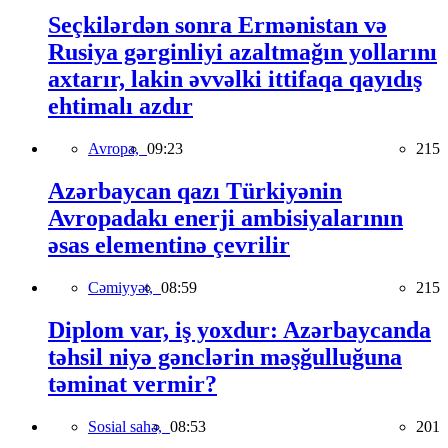
Seçkilərdən sonra Ermənistan və
Rusiya gərginliyi azaltmağın yollarını
axtarır, lakin əvvəlki ittifaqa qayıdış
ehtimalı azdır
Avropa,
09:23
215
Azərbaycan qazı Türkiyənin
Avropadakı enerji ambisiyalarının
əsas elementinə çevrilir
Cəmiyyət,
08:59
215
Diplom var, iş yoxdur: Azərbaycanda
təhsil niyə gənclərin məşğulluğuna
təminat vermir?
Sosial sahə,
08:53
201