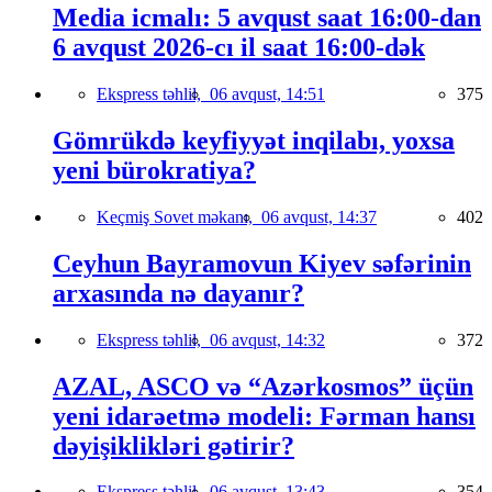
Media icmalı: 5 avqust saat 16:00-dan
6 avqust 2026-cı il saat 16:00-dək
Ekspress təhlil,
06 avqust, 14:51
375
Gömrükdə keyfiyyət inqilabı, yoxsa
yeni bürokratiya?
Keçmiş Sovet məkanı,
06 avqust, 14:37
402
Ceyhun Bayramovun Kiyev səfərinin
arxasında nə dayanır?
Ekspress təhlil,
06 avqust, 14:32
372
AZAL, ASCO və “Azərkosmos” üçün
yeni idarəetmə modeli: Fərman hansı
dəyişiklikləri gətirir?
Ekspress təhlil,
06 avqust, 13:43
354