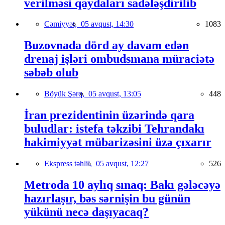
verilməsi qaydaları sadələşdirilib
Cəmiyyət,
05 avqust, 14:30
1083
Buzovnada dörd ay davam edən
drenaj işləri ombudsmana müraciətə
səbəb olub
Böyük Şərq,
05 avqust, 13:05
448
İran prezidentinin üzərində qara
buludlar: istefa təkzibi Tehrandakı
hakimiyyət mübarizəsini üzə çıxarır
Ekspress təhlil,
05 avqust, 12:27
526
Metroda 10 aylıq sınaq: Bakı gələcəyə
hazırlaşır, bəs sərnişin bu günün
yükünü necə daşıyacaq?