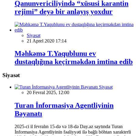
Qanunvericiliyində “xüsusi karantin
rejimi” deyə bir anlayış yoxdur
Siyasət
21 Aprel 2020 17:14
Məhkəmə T.Yaqublunu ev
dustaqlığına keçirməkdən imtina edib
Siyasət
Siyasət
20 Fevral 2025, 12:00
Turan İnformasiya Agentliyinin
Bəyanatı
2025-ci il fevralın 15-də və 18-də Day.az saytında Turan
İnformasiya Agentliyinin fəaliyyəti ilə bağlı böhtan xarakterli