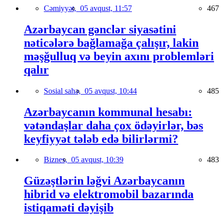
Cəmiyyət,
05 avqust, 11:57
467
Azərbaycan gənclər siyasətini
nəticələrə bağlamağa çalışır, lakin
məşğulluq və beyin axını problemləri
qalır
Sosial sahə,
05 avqust, 10:44
485
Azərbaycanın kommunal hesabı:
vətəndaşlar daha çox ödəyirlər, bəs
keyfiyyət tələb edə bilirlərmi?
Biznes,
05 avqust, 10:39
483
Güzəştlərin ləğvi Azərbaycanın
hibrid və elektromobil bazarında
istiqaməti dəyişib