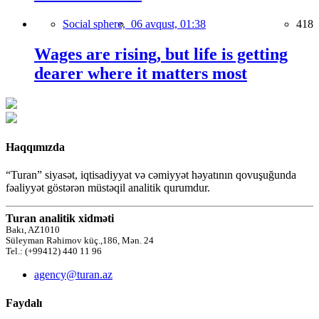
Social sphere,
06 avqust, 01:38
418
Wages are rising, but life is getting
dearer where it matters most
Haqqımızda
“Turan” siyasət, iqtisadiyyat və cəmiyyət həyatının qovuşuğunda
fəaliyyət göstərən müstəqil analitik qurumdur.
Turan analitik xidməti
Bakı, AZ1010
Süleyman Rəhimov küç.,186, Mən. 24
Tel.: (+99412) 440 11 96
agency@turan.az
Faydalı