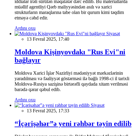
iddialar irəli sürülən məqalələr dərc edilib. Bu materiallarda
müəllif agentliyi Qərb maliyyəsindən asılı və xarici
strukturların maraqlarına tabe olan bir qurum kimi təqdim
etməyə cəhd edir.
Ardını oxu
Siyasət
13 Fevral 2025, 17:40
Moldova Kişinyovdakı "Rus Evi"ni
bağlayır
Moldova Xarici İşlər Nazirliyi mədəniyyət mərkəzlərinin
yaradılması və fəaliyyət göstərməsi ilə bağlı 1998-ci il tarixli
Moldova-Rusiya sazişinə birtərəfli qaydada xitam verilməsi
barədə qərar qəbul edib.
Ardını oxu
Siyasət
13 Fevral 2025, 17:33
“İçərişəhər”ə yeni rəhbər təyin edilib