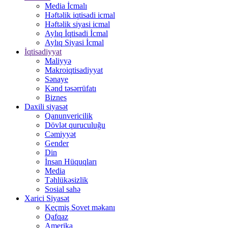
Media İcmalı
Həftəlik iqtisadi icmal
Həftəlik siyasi icmal
Aylıq İqtisadi İcmal
Aylıq Siyasi İcmal
İqtisadiyyat
Maliyyə
Makroiqtisadiyyat
Sənaye
Kənd təsərrüfatı
Biznes
Daxili siyasət
Qanunvericilik
Dövlət quruculuğu
Cəmiyyət
Gender
Din
İnsan Hüquqları
Media
Təhlükəsizlik
Sosial sahə
Xarici Siyasət
Keçmiş Sovet məkanı
Qafqaz
Amerika