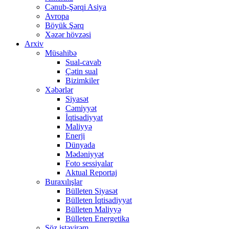
Cənub-Şərqi Asiya
Avropa
Böyük Şərq
Xəzər hövzəsi
Arxiv
Müsahibə
Sual-cavab
Çətin sual
Bizimkiler
Xəbərlər
Siyasət
Cəmiyyət
İqtisadiyyat
Maliyyə
Enerji
Dünyada
Mədəniyyət
Foto sessiyalar
Aktual Reportaj
Buraxılışlar
Bülleten Siyasət
Bülleten İqtisadiyyat
Bülleten Maliyyə
Bülleten Energetika
Söz istəyirəm