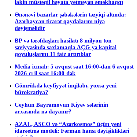
lakin müstəqil həyata yetməyən əməkhaqqı
Ənənəvi bazarlar şəbəkələrin təzyiqi altında:
Azərbaycan ticarət qaydalarını niyə
dəyişməlidir
BP və tərəfdaşları hasilatı 8 milyon ton
səviyyəsində saxlamaqla AÇG-yə kapital
qoyuluşlarını 31 faiz artırıblar
Media icmalı: 5 avqust saat 16:00-dan 6 avqust
2026-cı il saat 16:00-dək
Gömrükdə keyfiyyət inqilabı, yoxsa yeni
bürokratiya?
Ceyhun Bayramovun Kiyev səfərinin
arxasında nə dayanır?
AZAL, ASCO və “Azərkosmos” üçün yeni
idarəetmə modeli: Fərman hansı dəyişiklikləri