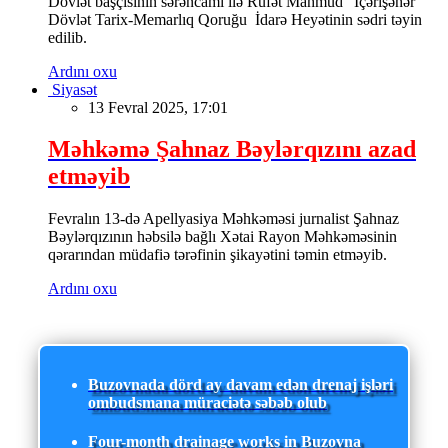
Dövlət başçısının sərəncamı ilə Rüfət Mahmud “İçərişəhər”
Dövlət Tarix-Memarlıq Qoruğu İdarə Heyətinin sədri təyin
edilib.
Ardını oxu
Siyasət
13 Fevral 2025, 17:01
Məhkəmə Şahnaz Bəylərqızını azad
etməyib
Fevralın 13-də Apellyasiya Məhkəməsi jurnalist Şahnaz
Bəylərqızının həbsilə bağlı Xətai Rayon Məhkəməsinin
qərarından müdafiə tərəfinin şikayətini təmin etməyib.
Ardını oxu
Buzovnada dörd ay davam edən drenaj işləri
ombudsmana müraciətə səbəb olub
Four-month drainage works in Buzovna