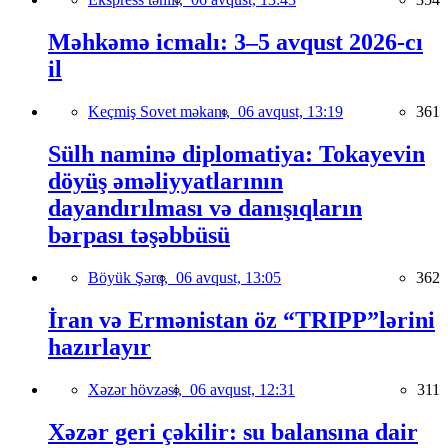
Məhkəmə icmalı: 3–5 avqust 2026-cı
il
Keçmiş Sovet məkanı,
06 avqust, 13:19
361
Sülh naminə diplomatiya: Tokayevin
döyüş əməliyyatlarının
dayandırılması və danışıqların
bərpası təşəbbüsü
Böyük Şərq,
06 avqust, 13:05
362
İran və Ermənistan öz “TRIPP”lərini
hazırlayır
Xəzər hövzəsi,
06 avqust, 12:31
311
Xəzər geri çəkilir: su balansına dair