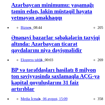
Azərbaycan minimumu: yaşamağı
təmin edən, lakin müstəqil həyata
yetməyən əməkhaqqı
Biznes,
08:44
205
Ənənəvi bazarlar şəbəkələrin təzyiqi
altında: Azərbaycan ticarət
qaydalarını niyə dəyişməlidir
Ekspress təhlil,
00:03
269
BP və tərəfdaşları hasilatı 8 milyon
ton səviyyəsində saxlamaqla AÇG-yə
kapital qoyuluşlarını 31 faiz
artırıblar
Media İcmalı,
06 avqust, 15:09
358