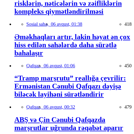
risklərin, nəticələrin və zəifliklərin
kompleks qiymətləndirilməsi
Sosial sahə,
06 avqust, 01:38
418
Əməkhaqları artır, lakin həyat ən çox
hiss edilən sahələrdə daha sürətlə
bahalaşır
Qafqaz,
06 avqust, 01:06
450
“Tramp marşrutu” reallığa çevrilir:
Ermənistan Cənubi Qafqazı dəyişə
biləcək layihəni sürətləndirir
Qafqaz,
06 avqust, 00:32
479
ABŞ və Çin Cənubi Qafqazda
marşrutlar uğrunda rəqabət aparır