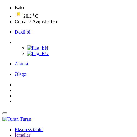
Bakı
0
28.2
C
Cümə, 7 Avqust 2026
Daxil ol
Abunə
Əlaqə
Turan
Ekspress təhlil
İcmallar