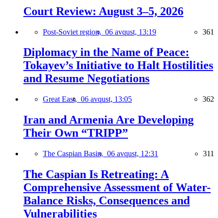
Court Review: August 3–5, 2026
Post-Soviet region,
06 avqust, 13:19
361
Diplomacy in the Name of Peace:
Tokayev’s Initiative to Halt Hostilities
and Resume Negotiations
Great East,
06 avqust, 13:05
362
Iran and Armenia Are Developing
Their Own “TRIPP”
The Caspian Basin,
06 avqust, 12:31
311
The Caspian Is Retreating: A
Comprehensive Assessment of Water-
Balance Risks, Consequences and
Vulnerabilities