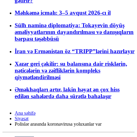
gətirir?
Məhkəmə icmalı: 3–5 avqust 2026-cı il
Sülh naminə diplomatiya: Tokayevin döyüş
əməliyyatlarının dayandırılması və danışıqların
bərpası təşəbbüsü
İran və Ermənistan öz “TRIPP”lərini hazırlayır
Xəzər geri çəkilir: su balansına dair risklərin,
nəticələrin və zəifliklərin kompleks
qiymətləndirilməsi
Əməkhaqları artır, lakin həyat ən çox hiss
edilən sahələrdə daha sürətlə bahalaşır
Ana səhifə
Siyasət
Polislər arasında koronavirusa yoluxanlar var