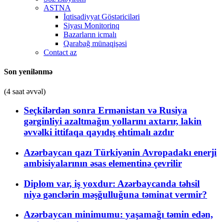
ASTNA
İqtisadiyyat Göstəriciləri
Siyası Monitorinq
Bazarların icmalı
Qarabağ münaqişəsi
Contact az
Son yenilənmə
(4 saat əvvəl)
Seçkilərdən sonra Ermənistan və Rusiya
gərginliyi azaltmağın yollarını axtarır, lakin
əvvəlki ittifaqa qayıdış ehtimalı azdır
Azərbaycan qazı Türkiyənin Avropadakı enerji
ambisiyalarının əsas elementinə çevrilir
Diplom var, iş yoxdur: Azərbaycanda təhsil
niyə gənclərin məşğulluğuna təminat vermir?
Azərbaycan minimumu: yaşamağı təmin edən,