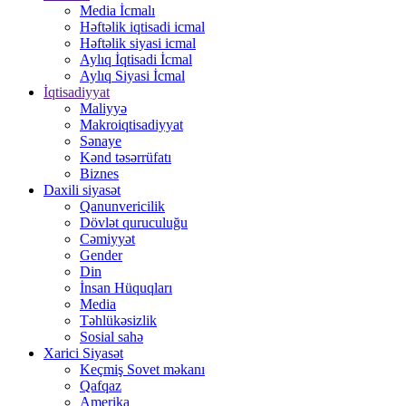
Media İcmalı
Həftəlik iqtisadi icmal
Həftəlik siyasi icmal
Aylıq İqtisadi İcmal
Aylıq Siyasi İcmal
İqtisadiyyat
Maliyyə
Makroiqtisadiyyat
Sənaye
Kənd təsərrüfatı
Biznes
Daxili siyasət
Qanunvericilik
Dövlət quruculuğu
Cəmiyyət
Gender
Din
İnsan Hüquqları
Media
Təhlükəsizlik
Sosial sahə
Xarici Siyasət
Keçmiş Sovet məkanı
Qafqaz
Amerika