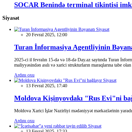
SOCAR Benində terminal tikintisi imk
Siyasət
Siyasət
20 Fevral 2025, 12:00
Turan İnformasiya Agentliyinin Bəyan
2025-ci il fevralın 15-də və 18-də Day.az saytında Turan İnformas
maliyyəsindən asılı və xarici strukturların maraqlarına tabe ola
Ardını oxu
Siyasət
13 Fevral 2025, 17:40
Moldova Kişinyovdakı "Rus Evi"ni ba
Moldova Xarici İşlər Nazirliyi mədəniyyət mərkəzlərinin yaradılm
Ardını oxu
Siyasət
13 Fevral 2025, 17:33