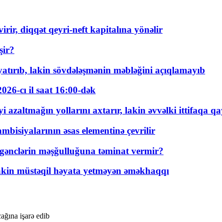
rir, diqqət qeyri-neft kapitalına yönəlir
şir?
tırıb, lakin sövdələşmənin məbləğini açıqlamayıb
026-cı il saat 16:00-dək
 azaltmağın yollarını axtarır, lakin əvvəlki ittifaqa qa
bisiyalarının əsas elementinə çevrilir
 gənclərin məşğulluğuna təminat vermir?
kin müstəqil həyata yetməyən əməkhaqqı
ğına işarə edib