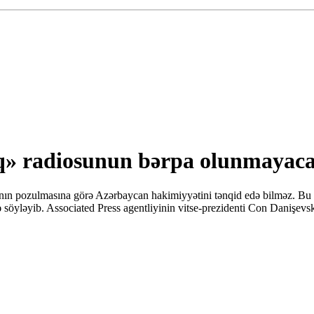
q» radiosunun bərpa olunmayacağ
ının pozulmasına görə Azərbaycan hakimiyyətini tənqid edə bilməz. Bu 
ndə söyləyib. Associated Press agentliyinin vitse-prezidenti Con Danişe