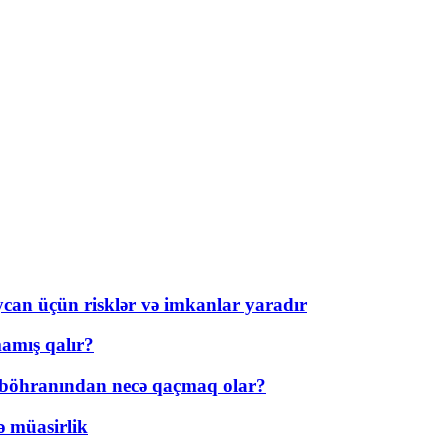
ycan üçün risklər və imkanlar yaradır
amış qalır?
t böhranından necə qaçmaq olar?
ə müasirlik