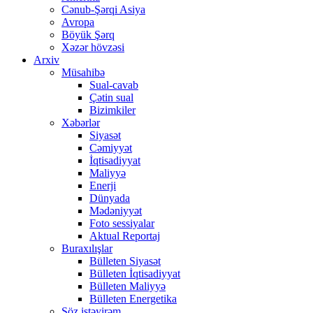
Cənub-Şərqi Asiya
Avropa
Böyük Şərq
Xəzər hövzəsi
Arxiv
Müsahibə
Sual-cavab
Çətin sual
Bizimkiler
Xəbərlər
Siyasət
Cəmiyyət
İqtisadiyyat
Maliyyə
Enerji
Dünyada
Mədəniyyət
Foto sessiyalar
Aktual Reportaj
Buraxılışlar
Bülleten Siyasət
Bülleten İqtisadiyyat
Bülleten Maliyyə
Bülleten Energetika
Söz istəyirəm