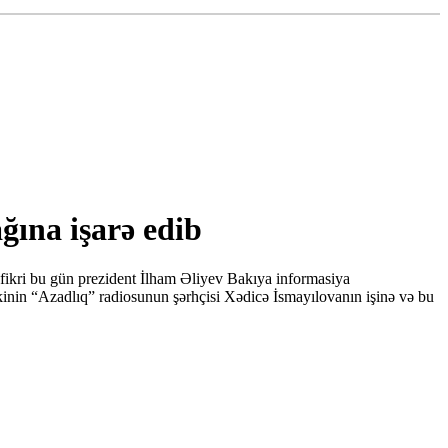
ına işarə edib
fikri bu gün prezident İlham Əliyev Bakıya informasiya
vskinin “Azadlıq” radiosunun şərhçisi Xədicə İsmayılovanın işinə və bu