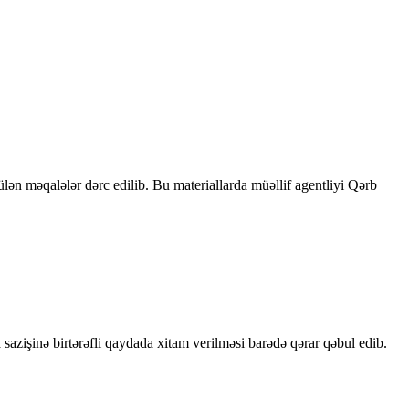
rülən məqalələr dərc edilib. Bu materiallarda müəllif agentliyi Qərb
sazişinə birtərəfli qaydada xitam verilməsi barədə qərar qəbul edib.