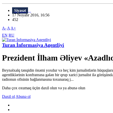
Siyasət
17 Noyabr 2016, 16:56
452
A-
A
A+
EN
RU
Turan İnformasiya Agentliyi
Prezident İlham Əliyev «Azadlı
Beynəlxalq tənqidin önəmi yoxdur və heç kim jurnalistlərin hüquqlar
agentliklərinin konfransına gələn bir qrup xarici jurnalist ilə görüşü
radionun ofisinin bağlanmasına toxunaraq j...
Daha çox oxumaq üçün daxil olun və ya abunə olun
Daxil ol
Abunə ol