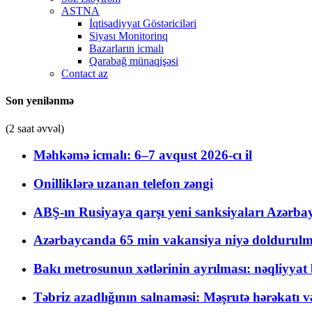
ASTNA
İqtisadiyyat Göstəriciləri
Siyası Monitorinq
Bazarların icmalı
Qarabağ münaqişəsi
Contact az
Son yenilənmə
(2 saat əvvəl)
Məhkəmə icmalı: 6–7 avqust 2026-cı il
Onilliklərə uzanan telefon zəngi
ABŞ-ın Rusiyaya qarşı yeni sanksiyaları Azərba
Azərbaycanda 65 min vakansiya niyə doldurulm
Bakı metrosunun xətlərinin ayrılması: nəqliyya
Təbriz azadlığının salnaməsi: Məşrutə hərəkatı v