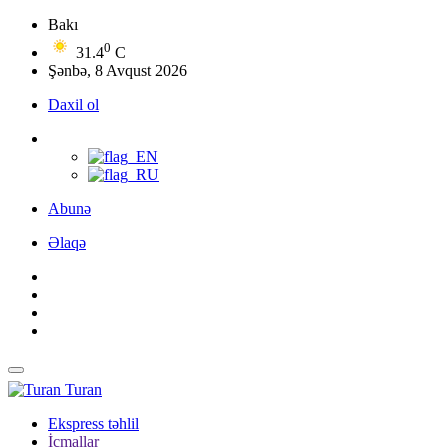
Bakı
0
31.4
C
Şənbə, 8 Avqust 2026
Daxil ol
Abunə
Əlaqə
Turan
Ekspress təhlil
İcmallar