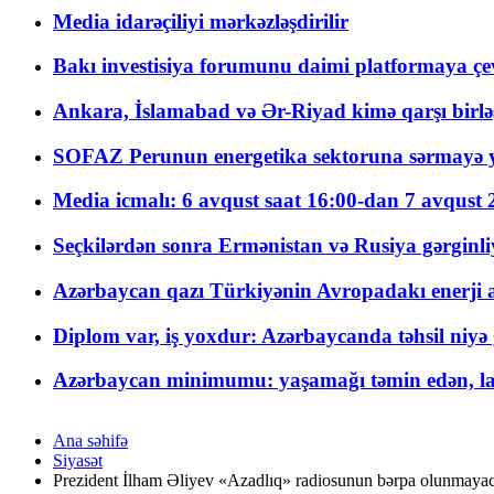
Media idarəçiliyi mərkəzləşdirilir
Bakı investisiya forumunu daimi platformaya çevi
Ankara, İslamabad və Ər-Riyad kimə qarşı birlə
SOFAZ Perunun energetika sektoruna sərmayə ya
Media icmalı: 6 avqust saat 16:00-dan 7 avqust 2
Seçkilərdən sonra Ermənistan və Rusiya gərginliyi
Azərbaycan qazı Türkiyənin Avropadakı enerji am
Diplom var, iş yoxdur: Azərbaycanda təhsil niyə
Azərbaycan minimumu: yaşamağı təmin edən, la
Ana səhifə
Siyasət
Prezident İlham Əliyev «Azadlıq» radiosunun bərpa olunmayaca