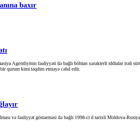
anına baxır
atı
iya Agentliyinin fəaliyyəti ilə bağlı böhtan xarakterli iddialar irəli sü
n bir qurum kimi təqdim etməyə cəhd edir.
ğlayır
ası və fəaliyyət göstərməsi ilə bağlı 1998-ci il tarixli Moldova-Rusiya 