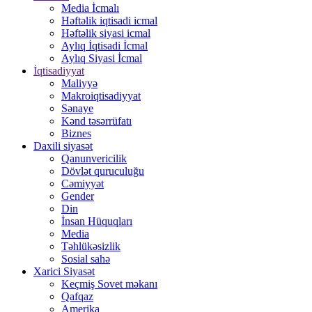
Media İcmalı
Həftəlik iqtisadi icmal
Həftəlik siyasi icmal
Aylıq İqtisadi İcmal
Aylıq Siyasi İcmal
İqtisadiyyat
Maliyyə
Makroiqtisadiyyat
Sənaye
Kənd təsərrüfatı
Biznes
Daxili siyasət
Qanunvericilik
Dövlət quruculuğu
Cəmiyyət
Gender
Din
İnsan Hüquqları
Media
Təhlükəsizlik
Sosial sahə
Xarici Siyasət
Keçmiş Sovet məkanı
Qafqaz
Amerika