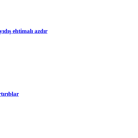
yıdış ehtimalı azdır
tırıblar