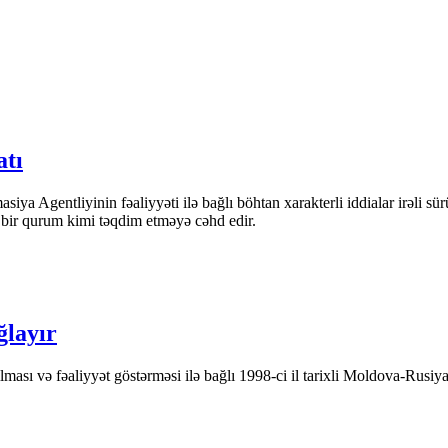
atı
iya Agentliyinin fəaliyyəti ilə bağlı böhtan xarakterli iddialar irəli sü
n bir qurum kimi təqdim etməyə cəhd edir.
ğlayır
ası və fəaliyyət göstərməsi ilə bağlı 1998-ci il tarixli Moldova-Rusiya 