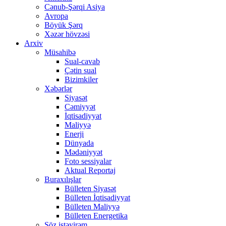
Cənub-Şərqi Asiya
Avropa
Böyük Şərq
Xəzər hövzəsi
Arxiv
Müsahibə
Sual-cavab
Çətin sual
Bizimkiler
Xəbərlər
Siyasət
Cəmiyyət
İqtisadiyyat
Maliyyə
Enerji
Dünyada
Mədəniyyət
Foto sessiyalar
Aktual Reportaj
Buraxılışlar
Bülleten Siyasət
Bülleten İqtisadiyyat
Bülleten Maliyyə
Bülleten Energetika
Söz istəyirəm