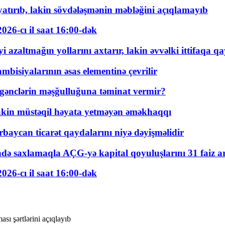
tırıb, lakin sövdələşmənin məbləğini açıqlamayıb
026-cı il saat 16:00-dək
 azaltmağın yollarını axtarır, lakin əvvəlki ittifaqa qa
bisiyalarının əsas elementinə çevrilir
 gənclərin məşğulluğuna təminat vermir?
kin müstəqil həyata yetməyən əməkhaqqı
rbaycan ticarət qaydalarını niyə dəyişməlidir
ində saxlamaqla AÇG-yə kapital qoyuluşlarını 31 faiz ar
026-cı il saat 16:00-dək
sı şərtlərini açıqlayıb