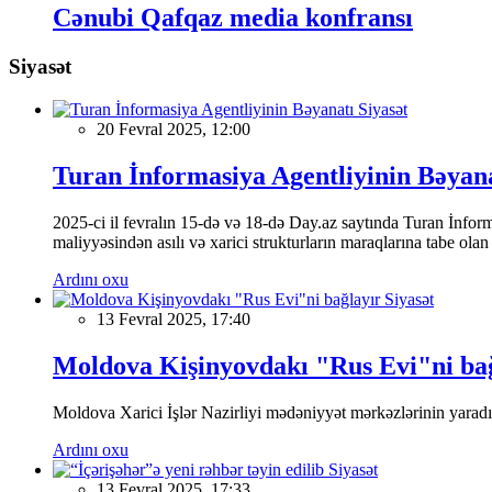
Cənubi Qafqaz media konfransı
Siyasət
Siyasət
20 Fevral 2025, 12:00
Turan İnformasiya Agentliyinin Bəyan
2025-ci il fevralın 15-də və 18-də Day.az saytında Turan İnformas
maliyyəsindən asılı və xarici strukturların maraqlarına tabe ola
Ardını oxu
Siyasət
13 Fevral 2025, 17:40
Moldova Kişinyovdakı "Rus Evi"ni ba
Moldova Xarici İşlər Nazirliyi mədəniyyət mərkəzlərinin yaradılm
Ardını oxu
Siyasət
13 Fevral 2025, 17:33