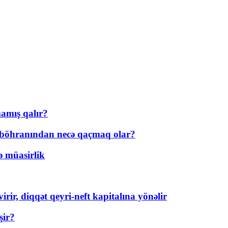
amış qalır?
t böhranından necə qaçmaq olar?
ə müasirlik
rir, diqqət qeyri-neft kapitalına yönəlir
şir?