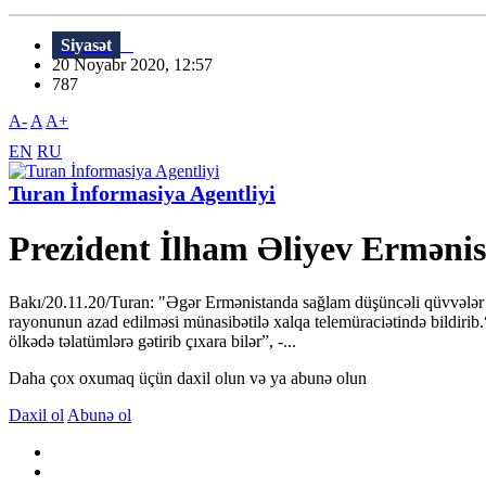
Siyasət
20 Noyabr 2020, 12:57
787
A-
A
A+
EN
RU
Turan İnformasiya Agentliyi
Prezident İlham Əliyev Ermənist
Bakı/20.11.20/Turan: "Əgər Ermənistanda sağlam düşüncəli qüvvələr 
rayonunun azad edilməsi münasibətilə xalqa telemüraciətində bildirib.“
ölkədə təlatümlərə gətirib çıxara bilər”, -...
Daha çox oxumaq üçün daxil olun və ya abunə olun
Daxil ol
Abunə ol