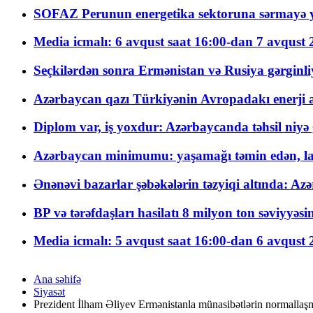
SOFAZ Perunun energetika sektoruna sərmayə ya
Media icmalı: 6 avqust saat 16:00-dan 7 avqust 2
Seçkilərdən sonra Ermənistan və Rusiya gərginliyi
Azərbaycan qazı Türkiyənin Avropadakı enerji am
Diplom var, iş yoxdur: Azərbaycanda təhsil niyə
Azərbaycan minimumu: yaşamağı təmin edən, la
Ənənəvi bazarlar şəbəkələrin təzyiqi altında: Azə
BP və tərəfdaşları hasilatı 8 milyon ton səviyyəs
Media icmalı: 5 avqust saat 16:00-dan 6 avqust 2
Ana səhifə
Siyasət
Prezident İlham Əliyev Ermənistanla münasibətlərin normallaşma