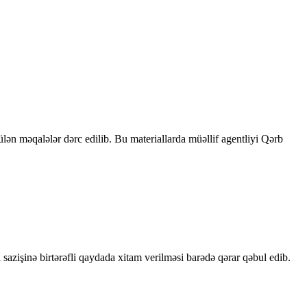
rülən məqalələr dərc edilib. Bu materiallarda müəllif agentliyi Qərb
sazişinə birtərəfli qaydada xitam verilməsi barədə qərar qəbul edib.