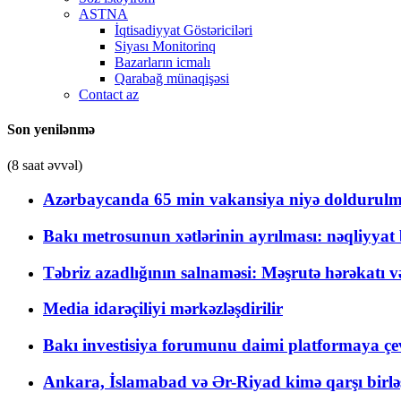
ASTNA
İqtisadiyyat Göstəriciləri
Siyası Monitorinq
Bazarların icmalı
Qarabağ münaqişəsi
Contact az
Son yenilənmə
(8 saat əvvəl)
Azərbaycanda 65 min vakansiya niyə doldurulm
Bakı metrosunun xətlərinin ayrılması: nəqliyya
Təbriz azadlığının salnaməsi: Məşrutə hərəkatı v
Media idarəçiliyi mərkəzləşdirilir
Bakı investisiya forumunu daimi platformaya çevi
Ankara, İslamabad və Ər-Riyad kimə qarşı birlə