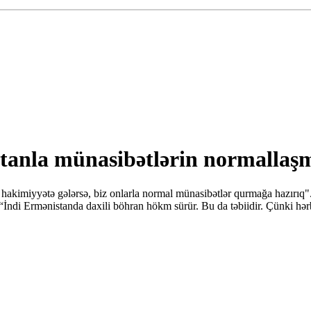
anla münasibətlərin normallaşma
hakimiyyətə gələrsə, biz onlarla normal münasibətlər qurmağa hazırı
İndi Ermənistanda daxili böhran hökm sürür. Bu da təbiidir. Çünki hərbi