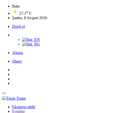
Bakı
0
27.1
C
Şənbə, 8 Avqust 2026
Daxil ol
Abunə
Əlaqə
Turan
Ekspress təhlil
İcmallar