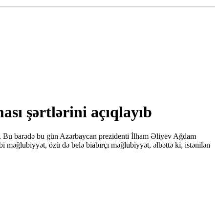
sı şərtlərini açıqlayıb
q". Bu barədə bu gün Azərbaycan prezidenti İlham Əliyev Ağdam
 məğlubiyyət, özü də belə biabırçı məğlubiyyət, əlbəttə ki, istənilən