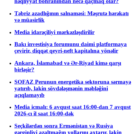
nəqliyyat böhranından necə qaçmaq olar?
Təbriz azadlığının salnaməsi: Məşrutə hərəkatı
və müasirlik
Media idarəçiliyi mərkəzləşdirilir
Bakı investisiya forumunu daimi platformaya
çevirir, diqqət qeyri-neft kapitalına yönəlir
Ankara, İslamabad və Ər-Riyad kimə qarşı
birləşir?
SOFAZ Perunun energetika sektoruna sərmayə
yatırıb, lakin sövdələşmənin məbləğini
açıqlamayıb
Media icmalı: 6 avqust saat 16:00-dan 7 avqust
2026-cı il saat 16:00-dək
Seçkilərdən sonra Ermənistan və Rusiya
gərginliyi azaltmağın yollarını axtarır, lakin