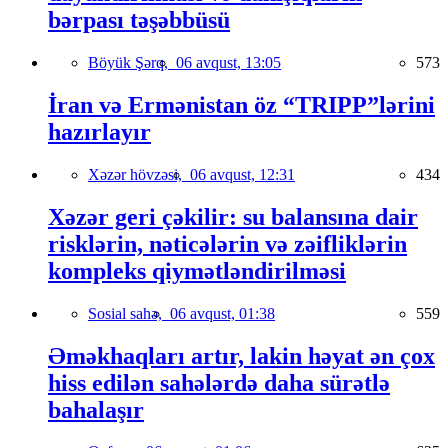
bərpası təşəbbüsü
Böyük Şərq,
06 avqust, 13:05
573
İran və Ermənistan öz “TRIPP”lərini
hazırlayır
Xəzər hövzəsi,
06 avqust, 12:31
434
Xəzər geri çəkilir: su balansına dair
risklərin, nəticələrin və zəifliklərin
kompleks qiymətləndirilməsi
Sosial sahə,
06 avqust, 01:38
559
Əməkhaqları artır, lakin həyat ən çox
hiss edilən sahələrdə daha sürətlə
bahalaşır