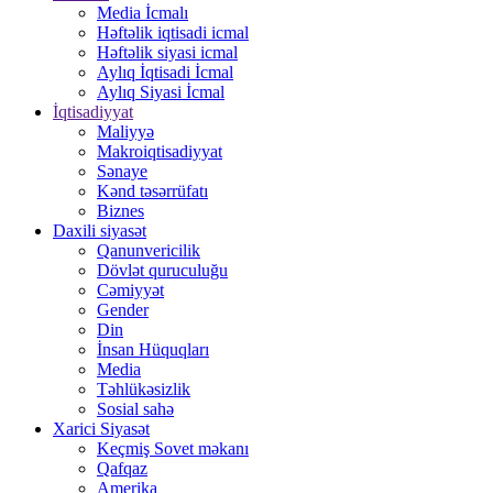
Media İcmalı
Həftəlik iqtisadi icmal
Həftəlik siyasi icmal
Aylıq İqtisadi İcmal
Aylıq Siyasi İcmal
İqtisadiyyat
Maliyyə
Makroiqtisadiyyat
Sənaye
Kənd təsərrüfatı
Biznes
Daxili siyasət
Qanunvericilik
Dövlət quruculuğu
Cəmiyyət
Gender
Din
İnsan Hüquqları
Media
Təhlükəsizlik
Sosial sahə
Xarici Siyasət
Keçmiş Sovet məkanı
Qafqaz
Amerika