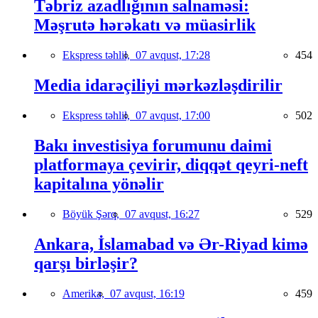
Təbriz azadlığının salnaməsi:
Məşrutə hərəkatı və müasirlik
Ekspress təhlil,
07 avqust, 17:28
454
Media idarəçiliyi mərkəzləşdirilir
Ekspress təhlil,
07 avqust, 17:00
502
Bakı investisiya forumunu daimi
platformaya çevirir, diqqət qeyri-neft
kapitalına yönəlir
Böyük Şərq,
07 avqust, 16:27
529
Ankara, İslamabad və Ər-Riyad kimə
qarşı birləşir?
Amerika,
07 avqust, 16:19
459