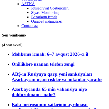
ASTNA
İqtisadiyyat Göstəriciləri
Siyası Monitorinq
Bazarların icmalı
Qarabağ münaqişəsi
Contact az
Son yenilənmə
(4 saat əvvəl)
Məhkəmə icmalı: 6–7 avqust 2026-cı il
Onilliklərə uzanan telefon zəngi
ABŞ-ın Rusiyaya qarşı yeni sanksiyaları
Azərbaycan üçün risklər və imkanlar yaradır
Azərbaycanda 65 min vakansiya niyə
doldurulmamış qalır?
Bakı metrosunun xətlərinin ayrılması: