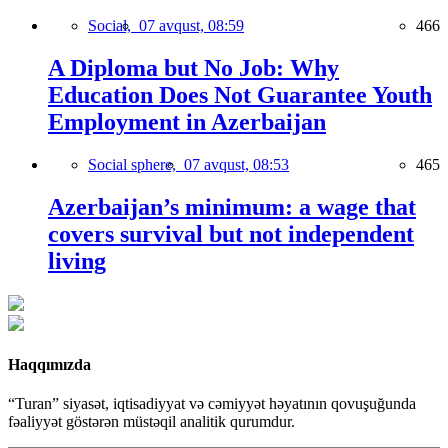
Social,
07 avqust, 08:59
466
A Diploma but No Job: Why
Education Does Not Guarantee Youth
Employment in Azerbaijan
Social sphere,
07 avqust, 08:53
465
Azerbaijan’s minimum: a wage that
covers survival but not independent
living
Haqqımızda
“Turan” siyasət, iqtisadiyyat və cəmiyyət həyatının qovuşuğunda
fəaliyyət göstərən müstəqil analitik qurumdur.