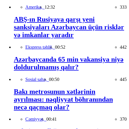
Amerika,
12:32
333
ABŞ-ın Rusiyaya qarşı yeni
sanksiyaları Azərbaycan üçün risklər
və imkanlar yaradır
Ekspress təhlil,
00:52
442
Azərbaycanda 65 min vakansiya niyə
doldurulmamış qalır?
Sosial sahə,
00:50
445
Bakı metrosunun xətlərinin
ayrılması: nəqliyyat böhranından
necə qaçmaq olar?
Cəmiyyət,
00:41
370