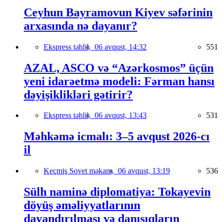
Ceyhun Bayramovun Kiyev səfərinin
arxasında nə dayanır?
Ekspress təhlil,
06 avqust, 14:32
551
AZAL, ASCO və “Azərkosmos” üçün
yeni idarəetmə modeli: Fərman hansı
dəyişiklikləri gətirir?
Ekspress təhlil,
06 avqust, 13:43
531
Məhkəmə icmalı: 3–5 avqust 2026-cı
il
Keçmiş Sovet məkanı,
06 avqust, 13:19
536
Sülh naminə diplomatiya: Tokayevin
döyüş əməliyyatlarının
dayandırılması və danışıqların