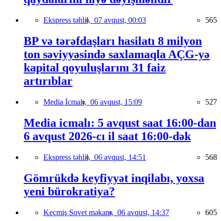
Ekspress təhlil,
07 avqust, 00:03
565
BP və tərəfdaşları hasilatı 8 milyon
ton səviyyəsində saxlamaqla AÇG-yə
kapital qoyuluşlarını 31 faiz
artırıblar
Media İcmalı,
06 avqust, 15:09
527
Media icmalı: 5 avqust saat 16:00-dan
6 avqust 2026-cı il saat 16:00-dək
Ekspress təhlil,
06 avqust, 14:51
568
Gömrükdə keyfiyyət inqilabı, yoxsa
yeni bürokratiya?
Keçmiş Sovet məkanı,
06 avqust, 14:37
605