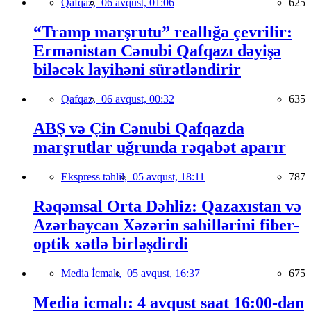
Qafqaz,
06 avqust, 01:06
625
“Tramp marşrutu” reallığa çevrilir:
Ermənistan Cənubi Qafqazı dəyişə
biləcək layihəni sürətləndirir
Qafqaz,
06 avqust, 00:32
635
ABŞ və Çin Cənubi Qafqazda
marşrutlar uğrunda rəqabət aparır
Ekspress təhlil,
05 avqust, 18:11
787
Rəqəmsal Orta Dəhliz: Qazaxıstan və
Azərbaycan Xəzərin sahillərini fiber-
optik xətlə birləşdirdi
Media İcmalı,
05 avqust, 16:37
675
Media icmalı: 4 avqust saat 16:00-dan