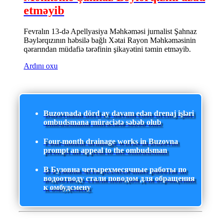
etməyib
Fevralın 13-də Apellyasiya Məhkəməsi jurnalist Şahnaz
Bəylərqızının həbsilə bağlı Xətai Rayon Məhkəməsinin
qərarından müdafiə tərəfinin şikayətini təmin etməyib.
Ardını oxu
Buzovnada dörd ay davam edən drenaj işləri
ombudsmana müraciətə səbəb olub
Four-month drainage works in Buzovna
prompt an appeal to the ombudsman
В Бузовна четырехмесячные работы по
водоотводу стали поводом для обращения
к омбудсмену