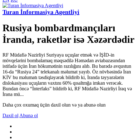
Turan İnformasiya Agentliyi
Rusiya bombardmançıları
İranda, raketlər isə Xəzərdədir
RF Müdafiə Nazirliyi Suriyaya uçuşlar etmək və İŞİD-in
mövqelərini bombalamaq məqsədilə Həmədan aviabazasından
istifadə üçün İran hökumətinin razılığını alıb. Bu barədə avqustun
16-da “Rusiya 24” telekanalı məlumat yayıb. Öz növbəsində İran
KİV bu məlumatı təsdiqləyərək bildirib ki, İranda təyyarələrin
dislokasiyası uçuşların vaxtını 60% qısaltmğa imkan verəcək.
Bundan öncə “İnterfaks” bildirib ki, RF Müdafiə Nazirliyi İraq və
İrana mü...
Daha çox oxumaq üçün daxil olun və ya abunə olun
Daxil ol
Abunə ol