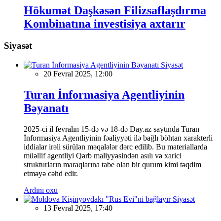
Hökumət Daşkəsən Filizsaflaşdırma
Kombinatına investisiya axtarır
Siyasət
Siyasət
20 Fevral 2025, 12:00
Turan İnformasiya Agentliyinin
Bəyanatı
2025-ci il fevralın 15-də və 18-də Day.az saytında Turan
İnformasiya Agentliyinin fəaliyyəti ilə bağlı böhtan xarakterli
iddialar irəli sürülən məqalələr dərc edilib. Bu materiallarda
müəllif agentliyi Qərb maliyyəsindən asılı və xarici
strukturların maraqlarına tabe olan bir qurum kimi təqdim
etməyə cəhd edir.
Ardını oxu
Siyasət
13 Fevral 2025, 17:40