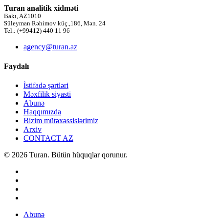
Turan analitik xidməti
Bakı, AZ1010
Süleyman Rəhimov küç.,186, Mən. 24
Tel.: (+99412) 440 11 96
agency@turan.az
Faydalı
İstifadə şərtləri
Məxfilik siyasti
Abunə
Haqqımızda
Bizim mütəxəssislərimiz
Arxiv
CONTACT AZ
© 2026 Turan. Bütün hüquqlar qorunur.
Abunə