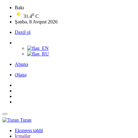
Bakı
0
31.4
C
Şənbə, 8 Avqust 2026
Daxil ol
Abunə
Əlaqə
Turan
Ekspress təhlil
İcmallar