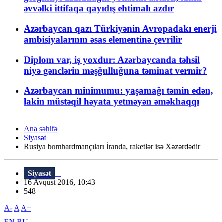
əvvəlki ittifaqa qayıdış ehtimalı azdır
Azərbaycan qazı Türkiyənin Avropadakı enerji
ambisiyalarının əsas elementinə çevrilir
Diplom var, iş yoxdur: Azərbaycanda təhsil
niyə gənclərin məşğulluğuna təminat vermir?
Azərbaycan minimumu: yaşamağı təmin edən,
lakin müstəqil həyata yetməyən əməkhaqqı
Ana səhifə
Siyasət
Rusiya bombardmançıları İranda, raketlər isə Xəzərdədir
Siyasət
16 Avqust 2016, 10:43
548
A-
A
A+
EN
RU