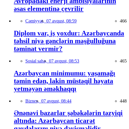
Avropadakı enerji ambisiyalarının
əsas elementinə çevrilir
Cəmiyyət,
07 avqust, 08:59
466
Diplom var, iş yoxdur: Azərbaycanda
təhsil niyə gənclərin məşğulluğuna
təminat vermir?
Sosial sahə,
07 avqust, 08:53
465
Azərbaycan minimumu: yaşamağı
təmin edən, lakin müstəqil həyata
yetməyən əməkhaqqı
Biznes,
07 avqust, 08:44
448
Ənənəvi bazarlar şəbəkələrin təzyiqi
altında: Azərbaycan ticarət
qaydalarını niyə dəyişməlidir