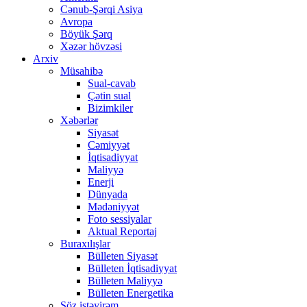
Cənub-Şərqi Asiya
Avropa
Böyük Şərq
Xəzər hövzəsi
Arxiv
Müsahibə
Sual-cavab
Çətin sual
Bizimkiler
Xəbərlər
Siyasət
Cəmiyyət
İqtisadiyyat
Maliyyə
Enerji
Dünyada
Mədəniyyət
Foto sessiyalar
Aktual Reportaj
Buraxılışlar
Bülleten Siyasət
Bülleten İqtisadiyyat
Bülleten Maliyyə
Bülleten Energetika
Söz istəyirəm