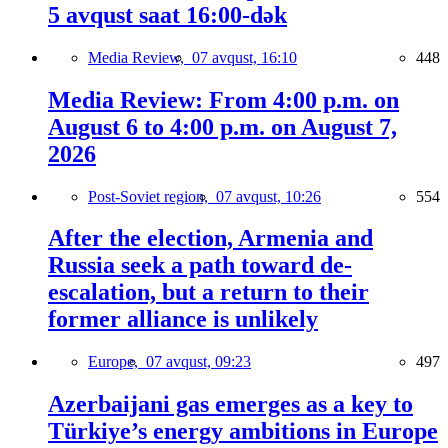
5 avqust saat 16:00-dək
Media Review,
07 avqust, 16:10
448
Media Review: From 4:00 p.m. on
August 6 to 4:00 p.m. on August 7,
2026
Post-Soviet region,
07 avqust, 10:26
554
After the election, Armenia and
Russia seek a path toward de-
escalation, but a return to their
former alliance is unlikely
Europe,
07 avqust, 09:23
497
Azerbaijani gas emerges as a key to
Türkiye’s energy ambitions in Europe