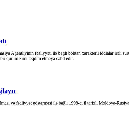
atı
iya Agentliyinin fəaliyyəti ilə bağlı böhtan xarakterli iddialar irəli sü
n bir qurum kimi təqdim etməyə cəhd edir.
ğlayır
ası və fəaliyyət göstərməsi ilə bağlı 1998-ci il tarixli Moldova-Rusiya 