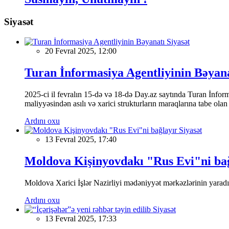
Siyasət
Siyasət
20 Fevral 2025, 12:00
Turan İnformasiya Agentliyinin Bəyan
2025-ci il fevralın 15-də və 18-də Day.az saytında Turan İnformas
maliyyəsindən asılı və xarici strukturların maraqlarına tabe ola
Ardını oxu
Siyasət
13 Fevral 2025, 17:40
Moldova Kişinyovdakı "Rus Evi"ni ba
Moldova Xarici İşlər Nazirliyi mədəniyyət mərkəzlərinin yaradılm
Ardını oxu
Siyasət
13 Fevral 2025, 17:33