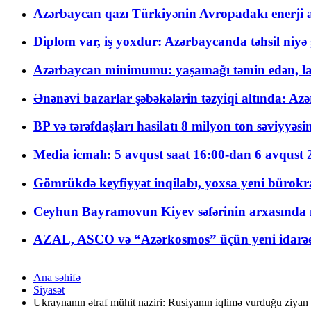
Azərbaycan qazı Türkiyənin Avropadakı enerji am
Diplom var, iş yoxdur: Azərbaycanda təhsil niyə
Azərbaycan minimumu: yaşamağı təmin edən, la
Ənənəvi bazarlar şəbəkələrin təzyiqi altında: Azə
BP və tərəfdaşları hasilatı 8 milyon ton səviyyəs
Media icmalı: 5 avqust saat 16:00-dan 6 avqust 2
Gömrükdə keyfiyyət inqilabı, yoxsa yeni bürokr
Ceyhun Bayramovun Kiyev səfərinin arxasında 
AZAL, ASCO və “Azərkosmos” üçün yeni idarəetm
Ana səhifə
Siyasət
Ukraynanın ətraf mühit naziri: Rusiyanın iqlimə vurduğu ziyan 3