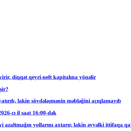
rir, diqqət qeyri-neft kapitalına yönəlir
şir?
tırıb, lakin sövdələşmənin məbləğini açıqlamayıb
026-cı il saat 16:00-dək
 azaltmağın yollarını axtarır, lakin əvvəlki ittifaqa qa