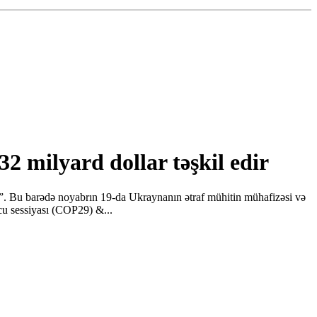
2 milyard dollar təşkil edir
r”. Bu barədə noyabrın 19-da Ukraynanın ətraf mühitin mühafizəsi və
cu sessiyası (COP29) &...