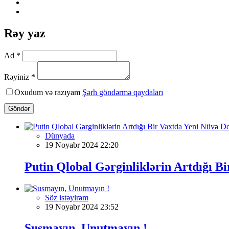
Rəy yaz
Ad *
Rəyiniz *
Oxudum və razıyam
Şərh göndərmə qaydaları
Göndər
Dünyada
19 Noyabr 2024 22:20
Putin Qlobal Gərginliklərin Artdığı B
Söz istəyirəm
19 Noyabr 2024 23:52
Susmayın, Unutmayın !