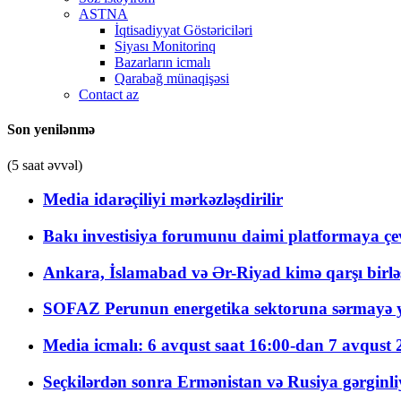
ASTNA
İqtisadiyyat Göstəriciləri
Siyası Monitorinq
Bazarların icmalı
Qarabağ münaqişəsi
Contact az
Son yenilənmə
(5 saat əvvəl)
Media idarəçiliyi mərkəzləşdirilir
Bakı investisiya forumunu daimi platformaya çevi
Ankara, İslamabad və Ər-Riyad kimə qarşı birlə
SOFAZ Perunun energetika sektoruna sərmayə ya
Media icmalı: 6 avqust saat 16:00-dan 7 avqust 2
Seçkilərdən sonra Ermənistan və Rusiya gərginliyi