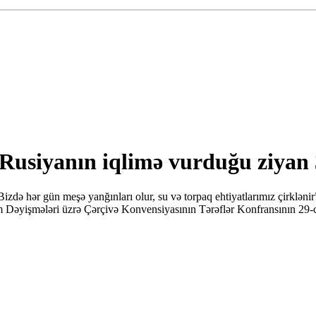
Rusiyanın iqlimə vurduğu ziyan 3
də hər gün meşə yanğınları olur, su və torpaq ehtiyatlarımız çirkləni
im Dəyişmələri üzrə Çərçivə Konvensiyasının Tərəflər Konfransının 29-