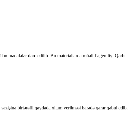
rülən məqalələr dərc edilib. Bu materiallarda müəllif agentliyi Qərb
sazişinə birtərəfli qaydada xitam verilməsi barədə qərar qəbul edib.