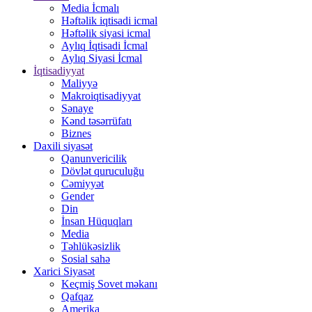
Media İcmalı
Həftəlik iqtisadi icmal
Həftəlik siyasi icmal
Aylıq İqtisadi İcmal
Aylıq Siyasi İcmal
İqtisadiyyat
Maliyyə
Makroiqtisadiyyat
Sənaye
Kənd təsərrüfatı
Biznes
Daxili siyasət
Qanunvericilik
Dövlət quruculuğu
Cəmiyyət
Gender
Din
İnsan Hüquqları
Media
Təhlükəsizlik
Sosial sahə
Xarici Siyasət
Keçmiş Sovet məkanı
Qafqaz
Amerika