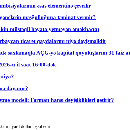
bisiyalarının əsas elementinə çevrilir
 gənclərin məşğulluğuna təminat vermir?
kin müstəqil həyata yetməyən əməkhaqqı
rbaycan ticarət qaydalarını niyə dəyişməlidir
ində saxlamaqla AÇG-yə kapital qoyuluşlarını 31 faiz ar
026-cı il saat 16:00-dək
atiya?
nə dayanır?
ə modeli: Fərman hansı dəyişiklikləri gətirir?
2 milyard dollar təşkil edir