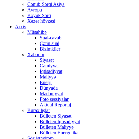
Cənub-Şərqi Asiya
Avropa
Böyük Şərq
Xəzər hövzəsi
Arxiv
Müsahibə
Sual-cavab
Çətin sual
Bizimkiler
Xəbərlər
Siyasət
Cəmiyyət
İqtisadiyyat
Maliyyə
Enerji
Dünyada
Mədəniyyət
Foto sessiyalar
Aktual Reportaj
Buraxılışlar
Bülleten Siyasət
Bülleten İqtisadiyyat
Bülleten Maliyyə
Bülleten Energetika
Söz istəyirəm