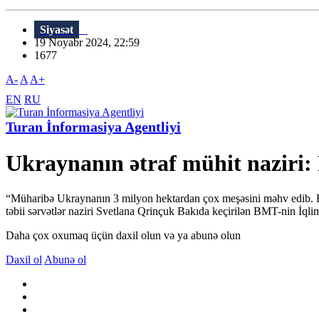
Siyasət
19 Noyabr 2024, 22:59
1677
A-
A
A+
EN
RU
Turan İnformasiya Agentliyi
Ukraynanın ətraf mühit naziri: 
“Müharibə Ukraynanın 3 milyon hektardan çox meşəsini məhv edib. Biz
təbii sərvətlər naziri Svetlana Qrinçuk Bakıda keçirilən BMT-nin İql
Daha çox oxumaq üçün daxil olun və ya abunə olun
Daxil ol
Abunə ol