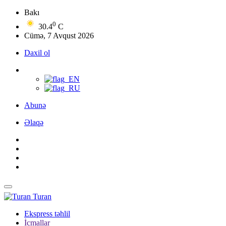
Bakı
0
30.4
C
Cümə, 7 Avqust 2026
Daxil ol
Abunə
Əlaqə
Turan
Ekspress təhlil
İcmallar