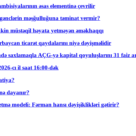
bisiyalarının əsas elementinə çevrilir
 gənclərin məşğulluğuna təminat vermir?
kin müstəqil həyata yetməyən əməkhaqqı
rbaycan ticarət qaydalarını niyə dəyişməlidir
ində saxlamaqla AÇG-yə kapital qoyuluşlarını 31 faiz ar
026-cı il saat 16:00-dək
atiya?
nə dayanır?
ə modeli: Fərman hansı dəyişiklikləri gətirir?