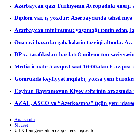
Azərbaycan qazı Türkiyənin Avropadakı enerji am
Diplom var, iş yoxdur: Azərbaycanda təhsil niyə
Azərbaycan minimumu: yaşamağı təmin edən, la
Ənənəvi bazarlar şəbəkələrin təzyiqi altında: Azə
BP və tərəfdaşları hasilatı 8 milyon ton səviyyəs
Media icmalı: 5 avqust saat 16:00-dan 6 avqust 2
Gömrükdə keyfiyyət inqilabı, yoxsa yeni bürokr
Ceyhun Bayramovun Kiyev səfərinin arxasında 
AZAL, ASCO və “Azərkosmos” üçün yeni idarəetm
Ana səhifə
Siyasət
UTX İran generalına qarşı cinayət işi açıb