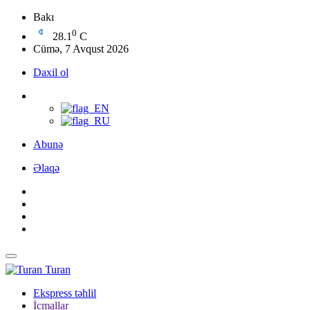
Bakı
0
28.1
C
Cümə, 7 Avqust 2026
Daxil ol
Abunə
Əlaqə
Turan
Ekspress təhlil
İcmallar