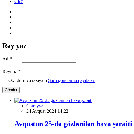
СБУ
Rəy yaz
Ad *
Rəyiniz *
Oxudum və razıyam
Şərh göndərmə qaydaları
Göndər
Cəmiyyət
24 Avqust 2024 14:22
Avqustun 25-də gözlənilən hava şəraiti