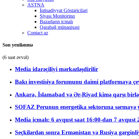
ASTNA
İqtisadiyyat Göstəriciləri
Siyası Monitorinq
Bazarların icmalı
Qarabağ münaqişəsi
Contact az
Son yenilənmə
(6 saat əvvəl)
Media idarəçiliyi mərkəzləşdirilir
Bakı investisiya forumunu daimi platformaya çevi
Ankara, İslamabad və Ər-Riyad kimə qarşı birlə
SOFAZ Perunun energetika sektoruna sərmayə ya
Media icmalı: 6 avqust saat 16:00-dan 7 avqust 2
Seçkilərdən sonra Ermənistan və Rusiya gərginliyi