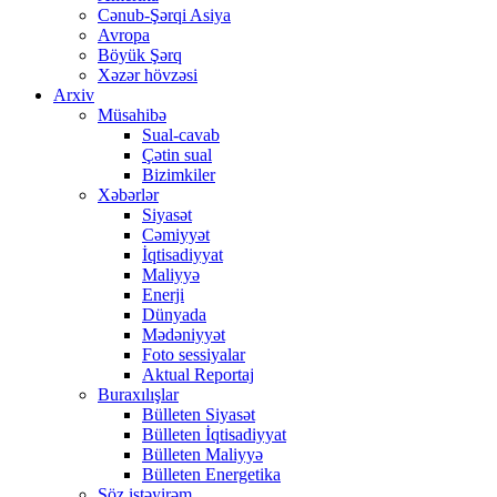
Cənub-Şərqi Asiya
Avropa
Böyük Şərq
Xəzər hövzəsi
Arxiv
Müsahibə
Sual-cavab
Çətin sual
Bizimkiler
Xəbərlər
Siyasət
Cəmiyyət
İqtisadiyyat
Maliyyə
Enerji
Dünyada
Mədəniyyət
Foto sessiyalar
Aktual Reportaj
Buraxılışlar
Bülleten Siyasət
Bülleten İqtisadiyyat
Bülleten Maliyyə
Bülleten Energetika
Söz istəyirəm