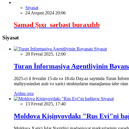
Siyasət
24 Avqust 2024 20:06
Səməd Şıxı sərbəst buraxılıb
Siyasət
Siyasət
20 Fevral 2025, 12:00
Turan İnformasiya Agentliyinin Bəyan
2025-ci il fevralın 15-də və 18-də Day.az saytında Turan İnformas
maliyyəsindən asılı və xarici strukturların maraqlarına tabe ola
Ardını oxu
Siyasət
13 Fevral 2025, 17:40
Moldova Kişinyovdakı "Rus Evi"ni ba
Moldova Xarici İşlər Nazirliyi mədəniyyət mərkəzlərinin yaradılm