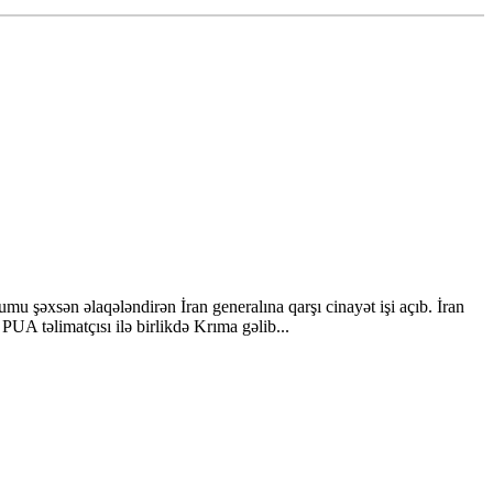
u şəxsən əlaqələndirən İran generalına qarşı cinayət işi açıb. İran
PUA təlimatçısı ilə birlikdə Krıma gəlib...