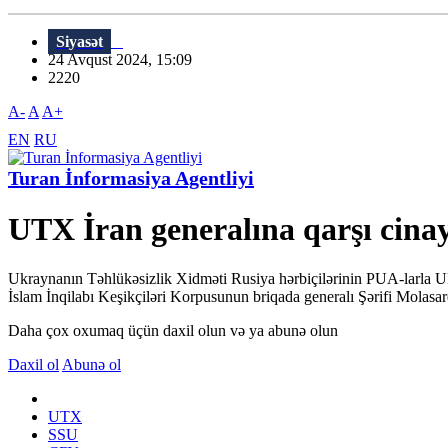
Siyasət
24 Avqust 2024, 15:09
2220
A-
A
A+
EN
RU
Turan İnformasiya Agentliyi
UTX İran generalına qarşı cinayə
Ukraynanın Təhlükəsizlik Xidməti Rusiya hərbiçilərinin PUA-larla Ukra
İslam İnqilabı Keşikçiləri Korpusunun briqada generalı Şərifi Molasare
Daha çox oxumaq üçün daxil olun və ya abunə olun
Daxil ol
Abunə ol
UTX
SSU