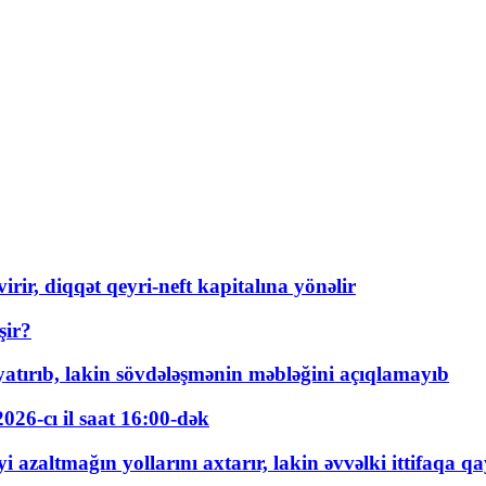
rir, diqqət qeyri-neft kapitalına yönəlir
şir?
tırıb, lakin sövdələşmənin məbləğini açıqlamayıb
026-cı il saat 16:00-dək
 azaltmağın yollarını axtarır, lakin əvvəlki ittifaqa qa