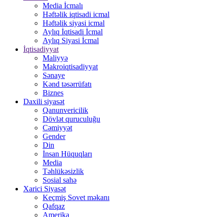
Media İcmalı
Həftəlik iqtisadi icmal
Həftəlik siyasi icmal
Aylıq İqtisadi İcmal
Aylıq Siyasi İcmal
İqtisadiyyat
Maliyyə
Makroiqtisadiyyat
Sənaye
Kənd təsərrüfatı
Biznes
Daxili siyasət
Qanunvericilik
Dövlət quruculuğu
Cəmiyyət
Gender
Din
İnsan Hüquqları
Media
Təhlükəsizlik
Sosial sahə
Xarici Siyasət
Keçmiş Sovet məkanı
Qafqaz
Amerika