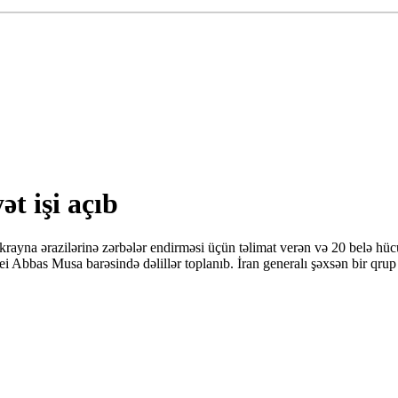
t işi açıb
yna ərazilərinə zərbələr endirməsi üçün təlimat verən və 20 belə hücum
i Abbas Musa barəsində dəlillər toplanıb. İran generalı şəxsən bir qrup 