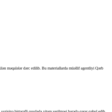
rülən məqalələr dərc edilib. Bu materiallarda müəllif agentliyi Qərb
sazişinə birtərəfli qaydada xitam verilməsi barədə qərar qəbul edib.