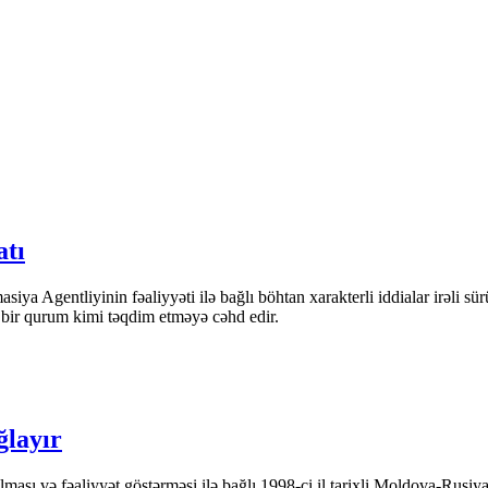
atı
iya Agentliyinin fəaliyyəti ilə bağlı böhtan xarakterli iddialar irəli sü
n bir qurum kimi təqdim etməyə cəhd edir.
ğlayır
ası və fəaliyyət göstərməsi ilə bağlı 1998-ci il tarixli Moldova-Rusiya 