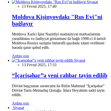
Siyasət
13 Fevral 2025, 17:40
Moldova Kişinyovdakı "Rus Evi"ni
bağlayır
Moldova Xarici İşlər Nazirliyi mədəniyyət mərkəzlərinin
yaradılması və fəaliyyət göstərməsi ilə bağlı 1998-ci il tarixli
Moldova-Rusiya sazişinə birtərəfli qaydada xitam verilməsi
barədə qərar qəbul edib.
Ardını oxu
Siyasət
13 Fevral 2025, 17:33
“İçərişəhər”ə yeni rəhbər təyin edilib
Dövlət başçısının sərəncamı ilə Rüfət Mahmud “İçərişəhər”
Dövlət Tarix-Memarlıq Qoruğu İdarə Heyətinin sədri təyin
edilib.
Ardını oxu
Siyasət