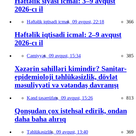
Həftəlik siyasi icmal: 3–9 avqust
2026-cı il
Həftəlik iqtisadi icmal,
09 avqust, 22:18
366
Həftəlik iqtisadi icmal: 2–9 avqust
2026-cı il
Cəmiyyət,
09 avqust, 15:34
385
Xəzərin sahilləri kimindir? Sanitar-
epidemioloji təhlükəsizlik, dövlət
məsuliyyəti və vətəndaş davranışı
Kənd təsərrüfatı,
09 avqust, 15:26
813
Qonşudan çox istehsal edirik, ondan
daha baha alırıq
Təhlükəsizlik,
09 avqust, 13:40
369