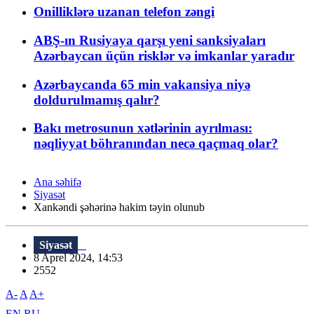
Onilliklərə uzanan telefon zəngi
ABŞ-ın Rusiyaya qarşı yeni sanksiyaları
Azərbaycan üçün risklər və imkanlar yaradır
Azərbaycanda 65 min vakansiya niyə
doldurulmamış qalır?
Bakı metrosunun xətlərinin ayrılması:
nəqliyyat böhranından necə qaçmaq olar?
Ana səhifə
Siyasət
Xankəndi şəhərinə hakim təyin olunub
Siyasət
8 Aprel 2024, 14:53
2552
A-
A
A+
EN
RU