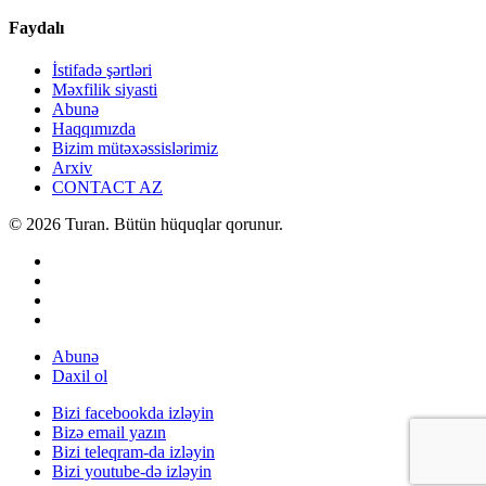
Faydalı
İstifadə şərtləri
Məxfilik siyasti
Abunə
Haqqımızda
Bizim mütəxəssislərimiz
Arxiv
CONTACT AZ
© 2026 Turan. Bütün hüquqlar qorunur.
Abunə
Daxil ol
Bizi facebookda izləyin
Bizə email yazın
Bizi teleqram-da izləyin
Bizi youtube-də izləyin