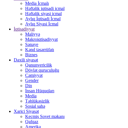
Media İcmalı
Həftəlik iqtisadi icmal
Həftəlik siyasi icmal
Aylıq İqtisadi İcmal
Aylıq Siyasi İcmal
İqtisadiyyat
Maliyyə
Makroiqtisadiyyat
Sənaye
Kənd təsərrüfatı
Biznes
Daxili siyasət
Qanunvericilik
Dövlət quruculuğu
Cəmiyyət
Gender
Din
İnsan Hüquqları
Media
Təhlükəsizlik
Sosial sahə
Xarici Siyasət
Keçmiş Sovet məkanı
Qafqaz
Amerika