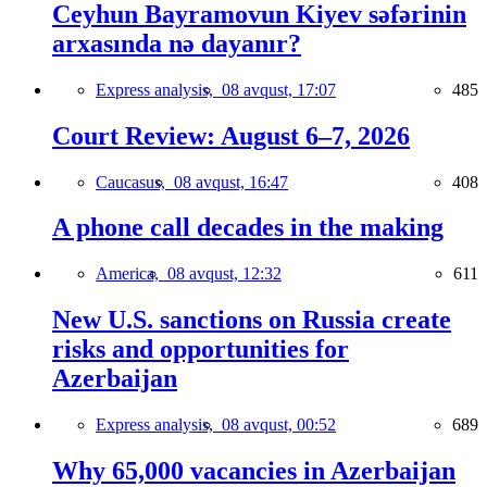
Ceyhun Bayramovun Kiyev səfərinin
arxasında nə dayanır?
Express analysis,
08 avqust, 17:07
485
Court Review: August 6–7, 2026
Caucasus,
08 avqust, 16:47
408
A phone call decades in the making
America,
08 avqust, 12:32
611
New U.S. sanctions on Russia create
risks and opportunities for
Azerbaijan
Express analysis,
08 avqust, 00:52
689
Why 65,000 vacancies in Azerbaijan