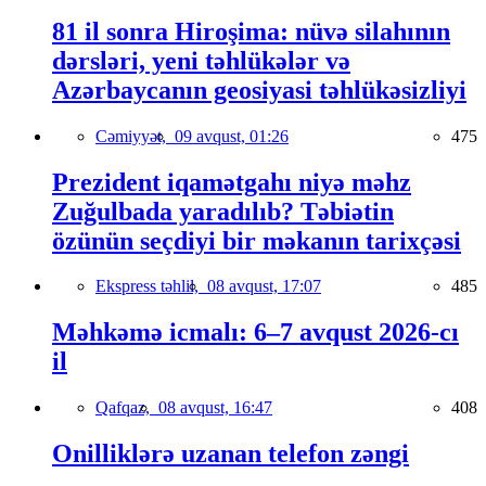
81 il sonra Hiroşima: nüvə silahının
dərsləri, yeni təhlükələr və
Azərbaycanın geosiyasi təhlükəsizliyi
Cəmiyyət,
09 avqust, 01:26
475
Prezident iqamətgahı niyə məhz
Zuğulbada yaradılıb? Təbiətin
özünün seçdiyi bir məkanın tarixçəsi
Ekspress təhlil,
08 avqust, 17:07
485
Məhkəmə icmalı: 6–7 avqust 2026-cı
il
Qafqaz,
08 avqust, 16:47
408
Onilliklərə uzanan telefon zəngi