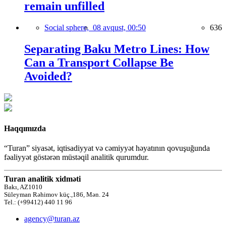
remain unfilled
Social sphere,
08 avqust, 00:50
636
Separating Baku Metro Lines: How
Can a Transport Collapse Be
Avoided?
Haqqımızda
“Turan” siyasət, iqtisadiyyat və cəmiyyət həyatının qovuşuğunda
fəaliyyət göstərən müstəqil analitik qurumdur.
Turan analitik xidməti
Bakı, AZ1010
Süleyman Rəhimov küç.,186, Mən. 24
Tel.: (+99412) 440 11 96
agency@turan.az