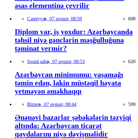
əsas elementinə çevrilir
Cəmiyyət,
07 avqust, 08:59
608
Diplom var, iş yoxdur: Azərbaycanda
təhsil niyə gənclərin məşğulluğuna
təminat vermir?
Sosial sahə,
07 avqust, 08:53
620
Azərbaycan minimumu: yaşamağı
təmin edən, lakin müstəqil həyata
yetməyən əməkhaqqı
Biznes,
07 avqust, 08:44
599
Ənənəvi bazarlar şəbəkələrin təzyiqi
altında: Azərbaycan ticarət
qaydalarını niyə dəyişməlidir