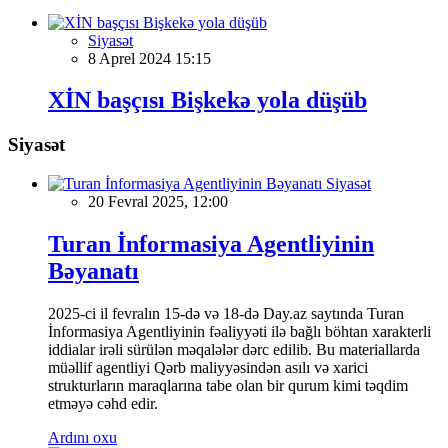
Siyasət
8 Aprel 2024 15:15
XİN başçısı Bişkekə yola düşüb
Siyasət
Siyasət
20 Fevral 2025, 12:00
Turan İnformasiya Agentliyinin
Bəyanatı
2025-ci il fevralın 15-də və 18-də Day.az saytında Turan
İnformasiya Agentliyinin fəaliyyəti ilə bağlı böhtan xarakterli
iddialar irəli sürülən məqalələr dərc edilib. Bu materiallarda
müəllif agentliyi Qərb maliyyəsindən asılı və xarici
strukturların maraqlarına tabe olan bir qurum kimi təqdim
etməyə cəhd edir.
Ardını oxu