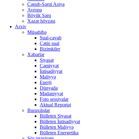
Cənub-Şərqi Asiya
Avropa
Böyük Şərq
Xəzər hövzəsi
Arxiv
Müsahibə
Sual-cavab
Çətin sual
Bizimkiler
Xəbərlər
Siyasət
Cəmiyyət
İqtisadiyyat
Maliyyə
Enerji
Dünyada
Mədəniyyət
Foto sessiyalar
Aktual Reportaj
Buraxılışlar
Bülleten Siyasət
Bülleten İqtisadiyyat
Bülleten Maliyyə
Bülleten Energetika
Söz istəyirəm