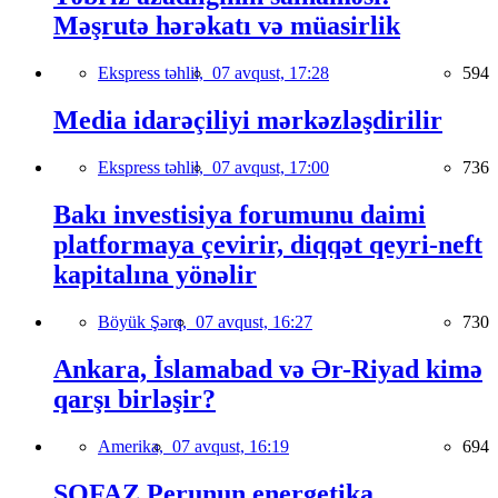
Məşrutə hərəkatı və müasirlik
Ekspress təhlil,
07 avqust, 17:28
594
Media idarəçiliyi mərkəzləşdirilir
Ekspress təhlil,
07 avqust, 17:00
736
Bakı investisiya forumunu daimi
platformaya çevirir, diqqət qeyri-neft
kapitalına yönəlir
Böyük Şərq,
07 avqust, 16:27
730
Ankara, İslamabad və Ər-Riyad kimə
qarşı birləşir?
Amerika,
07 avqust, 16:19
694
SOFAZ Perunun energetika