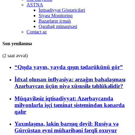
ASTNA
İqtisadiyyat Göstəriciləri
Siyası Monitorinq
Bazarların icmalı
Qarabağ münaqişəsi
Contact az
Son yenilənmə
(2 saat əvvəl)
“Qışda yayın, yayda qışın tədarükünü gör”
İdxal olunan inflyasiya: ərzağın bahalaşması
Azərbaycan üçün niyə xüsusilə təhlükəlidir?
Müqaviləsiz iqtisadiyyat: Azərbaycanda
milyonlarla işçi təminat sistemindən kənarda
qalır
Yaxınlaşma, lakin barışıq deyil: Rusiya və
Gürcüstan eyni müharibəni fərqli oxuyur