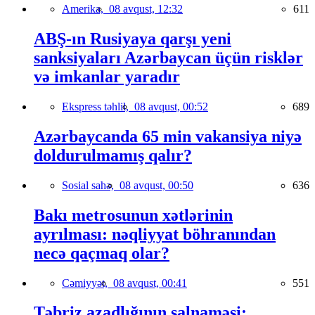
Amerika,
08 avqust, 12:32
611
ABŞ-ın Rusiyaya qarşı yeni
sanksiyaları Azərbaycan üçün risklər
və imkanlar yaradır
Ekspress təhlil,
08 avqust, 00:52
689
Azərbaycanda 65 min vakansiya niyə
doldurulmamış qalır?
Sosial sahə,
08 avqust, 00:50
636
Bakı metrosunun xətlərinin
ayrılması: nəqliyyat böhranından
necə qaçmaq olar?
Cəmiyyət,
08 avqust, 00:41
551
Təbriz azadlığının salnaməsi: