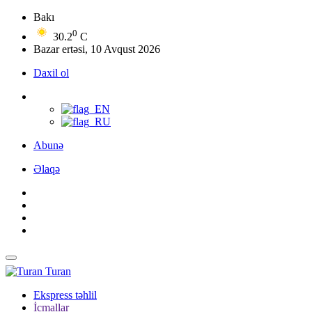
Bakı
0
30.2
C
Bazar ertəsi, 10 Avqust 2026
Daxil ol
Abunə
Əlaqə
Turan
Ekspress təhlil
İcmallar