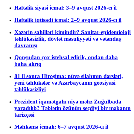
Həftəlik siyasi icmal: 3–9 avqust 2026-cı il
Həftəlik iqtisadi icmal: 2–9 avqust 2026-cı il
Xəzərin sahilləri kimindir? Sanitar-epidemioloji
təhlükəsizlik, dövlət məsuliyyəti və vətəndaş
davranışı
Qonşudan çox istehsal edirik, ondan daha
baha alırıq
81 il sonra Hiroşima: nüvə silahının dərsləri,
yeni təhlükələr və Azərbaycanın geosiyasi
təhlükəsizliyi
Prezident iqamətgahı niyə məhz Zuğulbada
yaradılıb? Təbiətin özünün seçdiyi bir məkanın
tarixçəsi
Məhkəmə icmalı: 6–7 avqust 2026-cı il