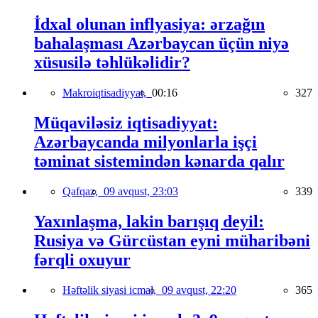
İdxal olunan inflyasiya: ərzağın
bahalaşması Azərbaycan üçün niyə
xüsusilə təhlükəlidir?
Makroiqtisadiyyat,
00:16
327
Müqaviləsiz iqtisadiyyat:
Azərbaycanda milyonlarla işçi
təminat sistemindən kənarda qalır
Qafqaz,
09 avqust, 23:03
339
Yaxınlaşma, lakin barışıq deyil:
Rusiya və Gürcüstan eyni müharibəni
fərqli oxuyur
Həftəlik siyasi icmal,
09 avqust, 22:20
365