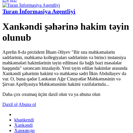
Turan İnformasiya Agentliyi
Xankəndi şəhərinə hakim təyin
olunub
Aprelin 8-də prezident İlham Əliyev "Bir sıra məhkəmələrin
sədrlərinin, məhkəmə kollegiyaları sədrlərinin və birinci instansiya
məhkəmələri hakimlərinin təyin edilməsi ilə bağlı bəzi məsələlər
haqqında" sərəncam imzalayıb. Yeni təyin edilən hakimlər arasında
Xankəndi şəhərinin hakimi və məhkəmə sədri İlkin Abdullayev də
var. O, buna qədər Lənkəran Ağır Cinayətlər Məhkəməsinin və
Şirvan Apellyasiya Məhkəməsinin hakimi vəzifələrində...
Daha çox oxumaq üçün daxil olun və ya abunə olun
Daxil ol
Abunə ol
khankendi
Xankəndi
Ханкянди