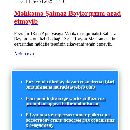
13 Fevral 2025, 17:01
Məhkəmə Şahnaz Bəylərqızını azad
etməyib
Fevralın 13-də Apellyasiya Məhkəməsi jurnalist Şahnaz
Bəylərqızının həbsilə bağlı Xətai Rayon Məhkəməsinin
qərarından müdafiə tərəfinin şikayətini təmin etməyib.
Ardını oxu
Buzovnada dörd ay davam edən drenaj işləri
ombudsmana müraciətə səbəb olub
Four-month drainage works in Buzovna
prompt an appeal to the ombudsman
В Бузовна четырехмесячные работы по
водоотводу стали поводом для обращения
к омбудсмену