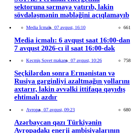
sektoruna sərmayə yatırıb, lakin
sövdələşmənin məbləğini açıqlamayıb
Media İcmalı,
07 avqust, 16:10
661
Media icmalı: 6 avqust saat 16:00-dan
7 avqust 2026-cı il saat 16:00-dək
Keçmiş Sovet məkanı,
07 avqust, 10:26
758
Seçkilərdən sonra Ermənistan və
Rusiya gərginliyi azaltmağın yollarını
axtarır, lakin əvvəlki ittifaqa qayıdış
ehtimalı azdır
Avropa,
07 avqust, 09:23
680
Azərbaycan qazı Türkiyənin
Avropadakı enerji ambisiyalarının