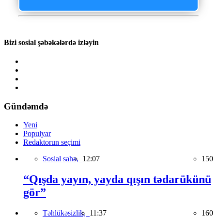
Bizi sosial şəbəkələrdə izləyin
Gündəmdə
Yeni
Populyar
Redaktorun seçimi
Sosial sahə,
12:07
150
“Qışda yayın, yayda qışın tədarükünü
gör”
Təhlükəsizlik,
11:37
160