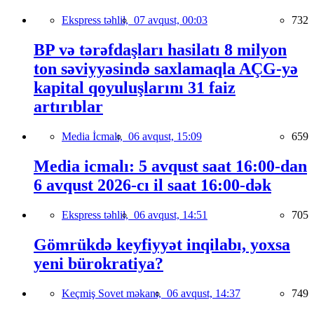
Ekspress təhlil,
07 avqust, 00:03
732
BP və tərəfdaşları hasilatı 8 milyon
ton səviyyəsində saxlamaqla AÇG-yə
kapital qoyuluşlarını 31 faiz
artırıblar
Media İcmalı,
06 avqust, 15:09
659
Media icmalı: 5 avqust saat 16:00-dan
6 avqust 2026-cı il saat 16:00-dək
Ekspress təhlil,
06 avqust, 14:51
705
Gömrükdə keyfiyyət inqilabı, yoxsa
yeni bürokratiya?
Keçmiş Sovet məkanı,
06 avqust, 14:37
749