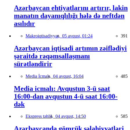
Azərbaycan ehtiyatlarını artırır, lakin
manatın dayanıqlılığı hələ də neftdən
asılıdır
Makroiqtisadiyyat,
05 avqust, 01:24
391
Azərbaycan iqtisadi artımın zəiflədiyi
şəraitdə rəqəmsallaşmanı
sürətləndirir
Media İcmalı,
04 avqust, 16:04
485
Media icmalı: Avqustun 3-ü saat
16:00-dan avqustun 4-ü saat 16:00-
dək
Ekspress təhlil,
04 avqust, 14:50
585
Azərbaycanda gömrük səlahiyyətləri