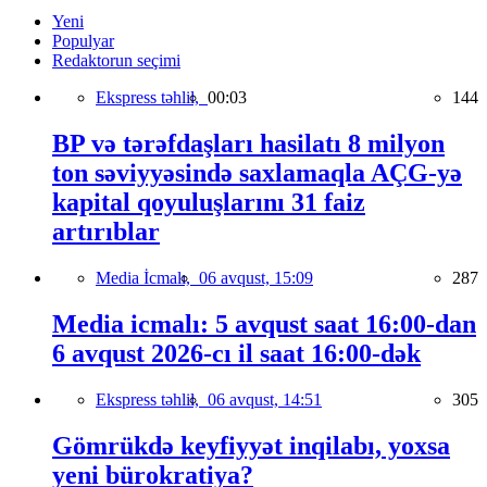
Yeni
Populyar
Redaktorun seçimi
Ekspress təhlil,
00:03
144
BP və tərəfdaşları hasilatı 8 milyon
ton səviyyəsində saxlamaqla AÇG-yə
kapital qoyuluşlarını 31 faiz
artırıblar
Media İcmalı,
06 avqust, 15:09
287
Media icmalı: 5 avqust saat 16:00-dan
6 avqust 2026-cı il saat 16:00-dək
Ekspress təhlil,
06 avqust, 14:51
305
Gömrükdə keyfiyyət inqilabı, yoxsa
yeni bürokratiya?