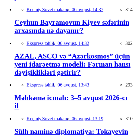
Keçmiş Sovet məkanı,
06 avqust, 14:37
314
Ceyhun Bayramovun Kiyev səfərinin
arxasında nə dayanır?
Ekspress təhlil,
06 avqust, 14:32
302
AZAL, ASCO və “Azərkosmos” üçün
yeni idarəetmə modeli: Fərman hansı
dəyişiklikləri gətirir?
Ekspress təhlil,
06 avqust, 13:43
293
Məhkəmə icmalı: 3–5 avqust 2026-cı
il
Keçmiş Sovet məkanı,
06 avqust, 13:19
310
Sülh naminə diplomatiya: Tokayevin