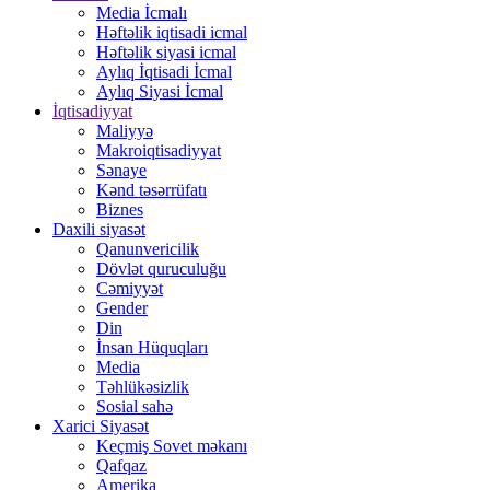
Media İcmalı
Həftəlik iqtisadi icmal
Həftəlik siyasi icmal
Aylıq İqtisadi İcmal
Aylıq Siyasi İcmal
İqtisadiyyat
Maliyyə
Makroiqtisadiyyat
Sənaye
Kənd təsərrüfatı
Biznes
Daxili siyasət
Qanunvericilik
Dövlət quruculuğu
Cəmiyyət
Gender
Din
İnsan Hüquqları
Media
Təhlükəsizlik
Sosial sahə
Xarici Siyasət
Keçmiş Sovet məkanı
Qafqaz
Amerika