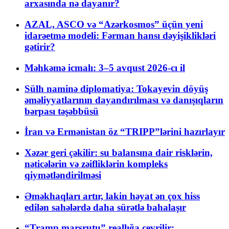
arxasında nə dayanır?
AZAL, ASCO və “Azərkosmos” üçün yeni
idarəetmə modeli: Fərman hansı dəyişiklikləri
gətirir?
Məhkəmə icmalı: 3–5 avqust 2026-cı il
Sülh naminə diplomatiya: Tokayevin döyüş
əməliyyatlarının dayandırılması və danışıqların
bərpası təşəbbüsü
İran və Ermənistan öz “TRIPP”lərini hazırlayır
Xəzər geri çəkilir: su balansına dair risklərin,
nəticələrin və zəifliklərin kompleks
qiymətləndirilməsi
Əməkhaqları artır, lakin həyat ən çox hiss
edilən sahələrdə daha sürətlə bahalaşır
“Tramp marşrutu” reallığa çevrilir: