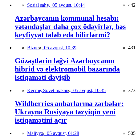
Sosial sahə,
05 avqust, 10:44
442
Azərbaycanın kommunal hesabı:
vətəndaşlar daha çox ödəyirlər, bəs
keyfiyyət tələb edə bilirlərmi?
Biznes,
05 avqust, 10:39
431
Güzəştlərin ləğvi Azərbaycanın
hibrid və elektromobil bazarında
istiqaməti dəyişib
Keçmiş Sovet məkanı,
05 avqust, 10:35
373
Wildberries anbarlarına zərbələr:
Ukrayna Rusiyaya təzyiqin yeni
istiqamətini açır
Maliyyə,
05 avqust, 01:28
505