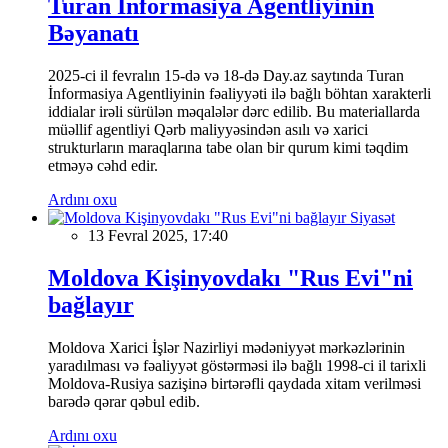
Turan İnformasiya Agentliyinin
Bəyanatı
2025-ci il fevralın 15-də və 18-də Day.az saytında Turan
İnformasiya Agentliyinin fəaliyyəti ilə bağlı böhtan xarakterli
iddialar irəli sürülən məqalələr dərc edilib. Bu materiallarda
müəllif agentliyi Qərb maliyyəsindən asılı və xarici
strukturların maraqlarına tabe olan bir qurum kimi təqdim
etməyə cəhd edir.
Ardını oxu
Siyasət
13 Fevral 2025, 17:40
Moldova Kişinyovdakı "Rus Evi"ni
bağlayır
Moldova Xarici İşlər Nazirliyi mədəniyyət mərkəzlərinin
yaradılması və fəaliyyət göstərməsi ilə bağlı 1998-ci il tarixli
Moldova-Rusiya sazişinə birtərəfli qaydada xitam verilməsi
barədə qərar qəbul edib.
Ardını oxu