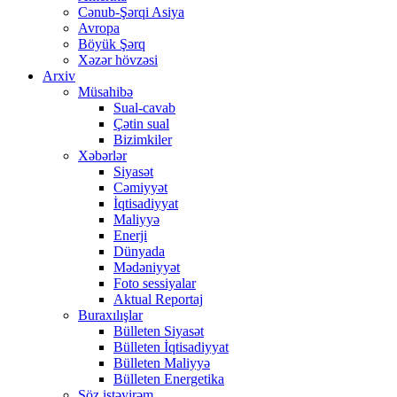
Cənub-Şərqi Asiya
Avropa
Böyük Şərq
Xəzər hövzəsi
Arxiv
Müsahibə
Sual-cavab
Çətin sual
Bizimkiler
Xəbərlər
Siyasət
Cəmiyyət
İqtisadiyyat
Maliyyə
Enerji
Dünyada
Mədəniyyət
Foto sessiyalar
Aktual Reportaj
Buraxılışlar
Bülleten Siyasət
Bülleten İqtisadiyyat
Bülleten Maliyyə
Bülleten Energetika
Söz istəyirəm