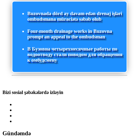
Buzovnada dörd ay davam edən drenaj işləri
ombudsmana müraciətə səbəb olub
Four-month drainage works in Buzovna
prompt an appeal to the ombudsman
В Бузовна четырехмесячные работы по
водоотводу стали поводом для обращения
к омбудсмену
Bizi sosial şəbəkələrdə izləyin
Gündəmdə