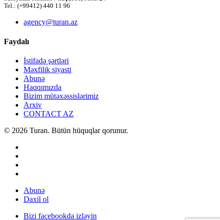
Tel.: (+99412) 440 11 96
agency@turan.az
Faydalı
İstifadə şərtləri
Məxfilik siyasti
Abunə
Haqqımızda
Bizim mütəxəssislərimiz
Arxiv
CONTACT AZ
© 2026 Turan. Bütün hüquqlar qorunur.
Abunə
Daxil ol
Bizi facebookda izləyin