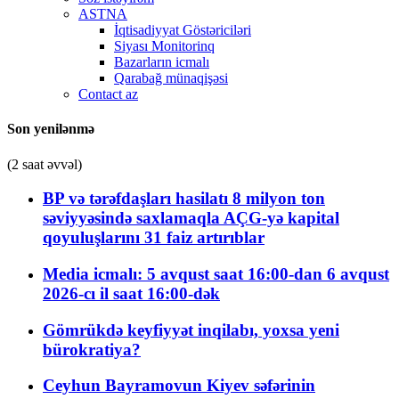
ASTNA
İqtisadiyyat Göstəriciləri
Siyası Monitorinq
Bazarların icmalı
Qarabağ münaqişəsi
Contact az
Son yenilənmə
(2 saat əvvəl)
BP və tərəfdaşları hasilatı 8 milyon ton
səviyyəsində saxlamaqla AÇG-yə kapital
qoyuluşlarını 31 faiz artırıblar
Media icmalı: 5 avqust saat 16:00-dan 6 avqust
2026-cı il saat 16:00-dək
Gömrükdə keyfiyyət inqilabı, yoxsa yeni
bürokratiya?
Ceyhun Bayramovun Kiyev səfərinin