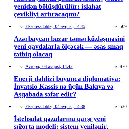
yenidən bölüşdürülür: islahat
çevikliyi artıracaqmı?
Ekspress təhlil,
04 avqust, 14:45
509
Azərbaycan bazar təmərküzləşməsini
yeni qaydalarla ölçəcək — əsas sınaq
tətbiq olacaq
Avropa,
04 avqust, 14:42
470
Enerji dəhlizi boyunca diplomatiya:
İnyatsio Kassis nə üçün Bakıya və
Aşqabada səfər edir?
Ekspress təhlil,
04 avqust, 14:38
530
İstehsalat qəzalarına qarşı yeni
sığorta modeli: sistem yenilənir,