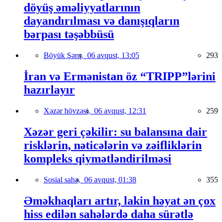
döyüş əməliyyatlarının
dayandırılması və danışıqların
bərpası təşəbbüsü
Böyük Şərq,
06 avqust, 13:05
293
İran və Ermənistan öz “TRIPP”lərini
hazırlayır
Xəzər hövzəsi,
06 avqust, 12:31
259
Xəzər geri çəkilir: su balansına dair
risklərin, nəticələrin və zəifliklərin
kompleks qiymətləndirilməsi
Sosial sahə,
06 avqust, 01:38
355
Əməkhaqları artır, lakin həyat ən çox
hiss edilən sahələrdə daha sürətlə