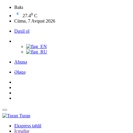
Bakı
0
27.4
C
Cümə, 7 Avqust 2026
Daxil ol
Abunə
Əlaqə
Turan
Ekspress təhlil
İcmallar