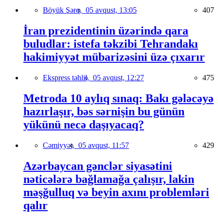
Böyük Şərq,
05 avqust, 13:05
407
İran prezidentinin üzərində qara
buludlar: istefa təkzibi Tehrandakı
hakimiyyət mübarizəsini üzə çıxarır
Ekspress təhlil,
05 avqust, 12:27
475
Metroda 10 aylıq sınaq: Bakı gələcəyə
hazırlaşır, bəs sərnişin bu günün
yükünü necə daşıyacaq?
Cəmiyyət,
05 avqust, 11:57
429
Azərbaycan gənclər siyasətini
nəticələrə bağlamağa çalışır, lakin
məşğulluq və beyin axını problemləri
qalır