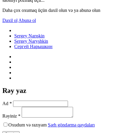
sabitliyi pozmaq üçü...
Daha çox oxumaq üçün daxil olun və ya abunə olun
Daxil ol
Abunə ol
Sergey Narışkin
Sergey Naryshkin
Сергей Нарышкин
Rəy yaz
Ad *
Rəyiniz *
Oxudum və razıyam
Şərh göndərmə qaydaları