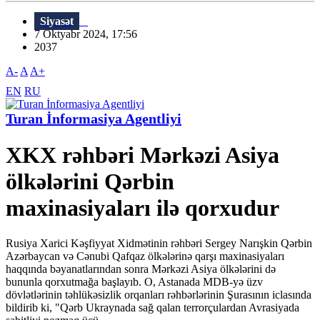
Siyasət
7 Oktyabr 2024, 17:56
2037
A-
A
A+
EN
RU
Turan İnformasiya Agentliyi
XKX rəhbəri Mərkəzi Asiya
ölkələrini Qərbin
maxinasiyaları ilə qorxudur
Rusiya Xarici Kəşfiyyat Xidmətinin rəhbəri Sergey Narışkin Qərbin
Azərbaycan və Cənubi Qafqaz ölkələrinə qarşı maxinasiyaları
haqqında bəyanatlarından sonra Mərkəzi Asiya ölkələrini də
bununla qorxutmağa başlayıb. O, Astanada MDB-yə üzv
dövlətlərinin təhlükəsizlik orqanları rəhbərlərinin Şurasının iclasında
bildirib ki, "Qərb Ukraynada sağ qalan terrorçulardan Avrasiyada