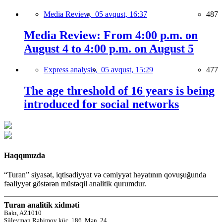
Media Review,
05 avqust, 16:37
487
Media Review: From 4:00 p.m. on
August 4 to 4:00 p.m. on August 5
Express analysis,
05 avqust, 15:29
477
The age threshold of 16 years is being
introduced for social networks
Haqqımızda
“Turan” siyasət, iqtisadiyyat və cəmiyyət həyatının qovuşuğunda
fəaliyyət göstərən müstəqil analitik qurumdur.
Turan analitik xidməti
Bakı, AZ1010
Süleyman Rəhimov küç.,186, Mən. 24