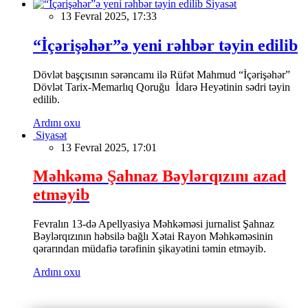
Siyasət
13 Fevral 2025, 17:33
“İçərişəhər”ə yeni rəhbər təyin edilib
Dövlət başçısının sərəncamı ilə Rüfət Mahmud “İçərişəhər”
Dövlət Tarix-Memarlıq Qoruğu İdarə Heyətinin sədri təyin
edilib.
Ardını oxu
Siyasət
13 Fevral 2025, 17:01
Məhkəmə Şahnaz Bəylərqızını azad
etməyib
Fevralın 13-də Apellyasiya Məhkəməsi jurnalist Şahnaz
Bəylərqızının həbsilə bağlı Xətai Rayon Məhkəməsinin
qərarından müdafiə tərəfinin şikayətini təmin etməyib.
Ardını oxu