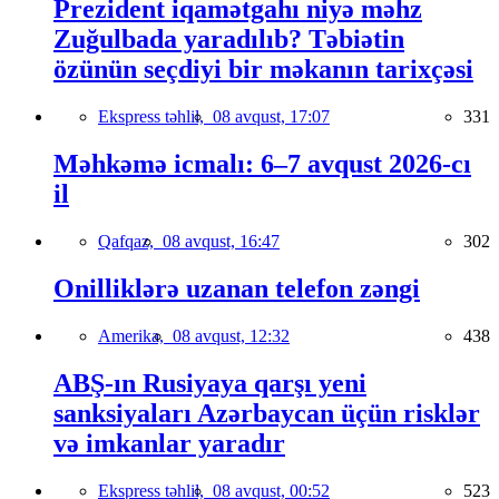
Prezident iqamətgahı niyə məhz
Zuğulbada yaradılıb? Təbiətin
özünün seçdiyi bir məkanın tarixçəsi
Ekspress təhlil,
08 avqust, 17:07
331
Məhkəmə icmalı: 6–7 avqust 2026-cı
il
Qafqaz,
08 avqust, 16:47
302
Onilliklərə uzanan telefon zəngi
Amerika,
08 avqust, 12:32
438
ABŞ-ın Rusiyaya qarşı yeni
sanksiyaları Azərbaycan üçün risklər
və imkanlar yaradır
Ekspress təhlil,
08 avqust, 00:52
523