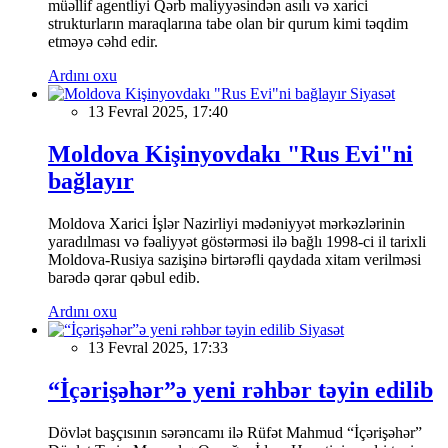
müəllif agentliyi Qərb maliyyəsindən asılı və xarici
strukturların maraqlarına tabe olan bir qurum kimi təqdim
etməyə cəhd edir.
Ardını oxu
Siyasət
13 Fevral 2025, 17:40
Moldova Kişinyovdakı "Rus Evi"ni
bağlayır
Moldova Xarici İşlər Nazirliyi mədəniyyət mərkəzlərinin
yaradılması və fəaliyyət göstərməsi ilə bağlı 1998-ci il tarixli
Moldova-Rusiya sazişinə birtərəfli qaydada xitam verilməsi
barədə qərar qəbul edib.
Ardını oxu
Siyasət
13 Fevral 2025, 17:33
“İçərişəhər”ə yeni rəhbər təyin edilib
Dövlət başçısının sərəncamı ilə Rüfət Mahmud “İçərişəhər”