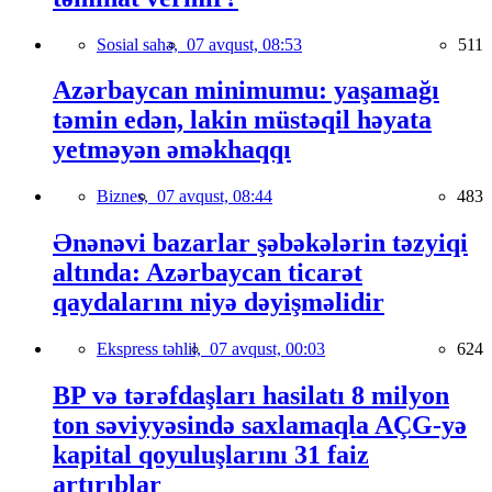
Sosial sahə,
07 avqust, 08:53
511
Azərbaycan minimumu: yaşamağı
təmin edən, lakin müstəqil həyata
yetməyən əməkhaqqı
Biznes,
07 avqust, 08:44
483
Ənənəvi bazarlar şəbəkələrin təzyiqi
altında: Azərbaycan ticarət
qaydalarını niyə dəyişməlidir
Ekspress təhlil,
07 avqust, 00:03
624
BP və tərəfdaşları hasilatı 8 milyon
ton səviyyəsində saxlamaqla AÇG-yə
kapital qoyuluşlarını 31 faiz
artırıblar