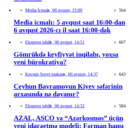
Media İcmalı,
06 avqust, 15:09
564
Media icmalı: 5 avqust saat 16:00-dan
6 avqust 2026-cı il saat 16:00-dək
Ekspress təhlil,
06 avqust, 14:51
607
Gömrükdə keyfiyyət inqilabı, yoxsa
yeni bürokratiya?
Keçmiş Sovet məkanı,
06 avqust, 14:37
643
Ceyhun Bayramovun Kiyev səfərinin
arxasında nə dayanır?
Ekspress təhlil,
06 avqust, 14:32
584
AZAL, ASCO və “Azərkosmos” üçün
yeni idarəetmə modeli: Fərman hansı