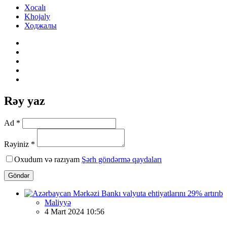
Xocalı
Khojaly
Ходжалы
Rəy yaz
Ad *
Rəyiniz *
Oxudum və razıyam
Şərh göndərmə qaydaları
Göndər
Maliyyə
4 Mart 2024 10:56