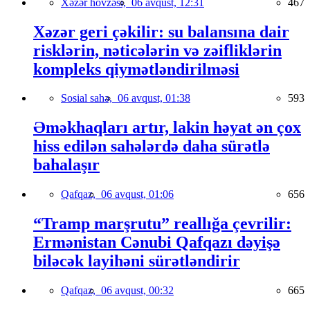
Xəzər hövzəsi,
06 avqust, 12:31
467
Xəzər geri çəkilir: su balansına dair
risklərin, nəticələrin və zəifliklərin
kompleks qiymətləndirilməsi
Sosial sahə,
06 avqust, 01:38
593
Əməkhaqları artır, lakin həyat ən çox
hiss edilən sahələrdə daha sürətlə
bahalaşır
Qafqaz,
06 avqust, 01:06
656
“Tramp marşrutu” reallığa çevrilir:
Ermənistan Cənubi Qafqazı dəyişə
biləcək layihəni sürətləndirir
Qafqaz,
06 avqust, 00:32
665