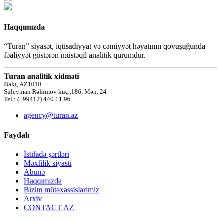
Haqqımızda
“Turan” siyasət, iqtisadiyyat və cəmiyyət həyatının qovuşuğunda
fəaliyyət göstərən müstəqil analitik qurumdur.
Turan analitik xidməti
Bakı, AZ1010
Süleyman Rəhimov küç.,186, Mən. 24
Tel.: (+99412) 440 11 96
agency@turan.az
Faydalı
İstifadə şərtləri
Məxfilik siyasti
Abunə
Haqqımızda
Bizim mütəxəssislərimiz
Arxiv
CONTACT AZ