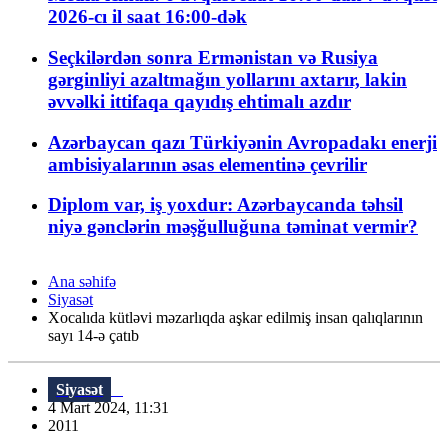
2026-cı il saat 16:00-dək
Seçkilərdən sonra Ermənistan və Rusiya
gərginliyi azaltmağın yollarını axtarır, lakin
əvvəlki ittifaqa qayıdış ehtimalı azdır
Azərbaycan qazı Türkiyənin Avropadakı enerji
ambisiyalarının əsas elementinə çevrilir
Diplom var, iş yoxdur: Azərbaycanda təhsil
niyə gənclərin məşğulluğuna təminat vermir?
Ana səhifə
Siyasət
Xocalıda kütləvi məzarlıqda aşkar edilmiş insan qalıqlarının
sayı 14-ə çatıb
Siyasət
4 Mart 2024, 11:31
2011