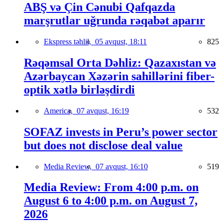
ABŞ və Çin Cənubi Qafqazda
marşrutlar uğrunda rəqabət aparır
Ekspress təhlil,
05 avqust, 18:11
825
Rəqəmsal Orta Dəhliz: Qazaxıstan və
Azərbaycan Xəzərin sahillərini fiber-
optik xətlə birləşdirdi
America,
07 avqust, 16:19
532
SOFAZ invests in Peru’s power sector
but does not disclose deal value
Media Review,
07 avqust, 16:10
519
Media Review: From 4:00 p.m. on
August 6 to 4:00 p.m. on August 7,
2026