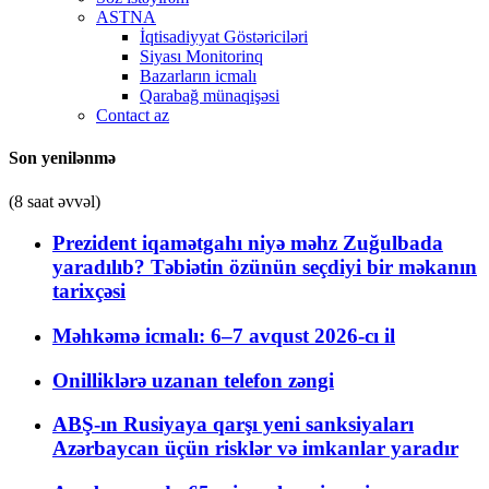
ASTNA
İqtisadiyyat Göstəriciləri
Siyası Monitorinq
Bazarların icmalı
Qarabağ münaqişəsi
Contact az
Son yenilənmə
(8 saat əvvəl)
Prezident iqamətgahı niyə məhz Zuğulbada
yaradılıb? Təbiətin özünün seçdiyi bir məkanın
tarixçəsi
Məhkəmə icmalı: 6–7 avqust 2026-cı il
Onilliklərə uzanan telefon zəngi
ABŞ-ın Rusiyaya qarşı yeni sanksiyaları
Azərbaycan üçün risklər və imkanlar yaradır