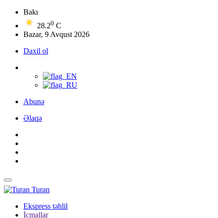
Bakı
0
28.2
C
Bazar, 9 Avqust 2026
Daxil ol
Abunə
Əlaqə
Turan
Ekspress təhlil
İcmallar