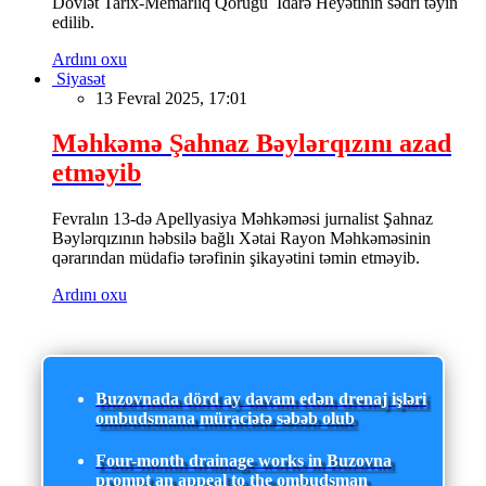
Dövlət Tarix-Memarlıq Qoruğu İdarə Heyətinin sədri təyin
edilib.
Ardını oxu
Siyasət
13 Fevral 2025, 17:01
Məhkəmə Şahnaz Bəylərqızını azad
etməyib
Fevralın 13-də Apellyasiya Məhkəməsi jurnalist Şahnaz
Bəylərqızının həbsilə bağlı Xətai Rayon Məhkəməsinin
qərarından müdafiə tərəfinin şikayətini təmin etməyib.
Ardını oxu
Buzovnada dörd ay davam edən drenaj işləri
ombudsmana müraciətə səbəb olub
Four-month drainage works in Buzovna
prompt an appeal to the ombudsman