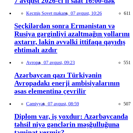
7 avqust 2026-cı il saat 16:00-dək
Keçmiş Sovet məkanı,
07 avqust, 10:26
611
Seçkilərdən sonra Ermənistan və
Rusiya gərginliyi azaltmağın yollarını
axtarır, lakin əvvəlki ittifaqa qayıdış
ehtimalı azdır
Avropa,
07 avqust, 09:23
551
Azərbaycan qazı Türkiyənin
Avropadakı enerji ambisiyalarının
əsas elementinə çevrilir
Cəmiyyət,
07 avqust, 08:59
507
Diplom var, iş yoxdur: Azərbaycanda
təhsil niyə gənclərin məşğulluğuna
təminat vermir?