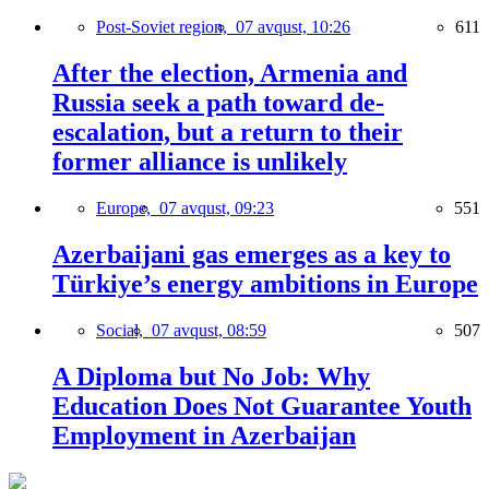
Post-Soviet region,
07 avqust, 10:26
611
After the election, Armenia and
Russia seek a path toward de-
escalation, but a return to their
former alliance is unlikely
Europe,
07 avqust, 09:23
551
Azerbaijani gas emerges as a key to
Türkiye’s energy ambitions in Europe
Social,
07 avqust, 08:59
507
A Diploma but No Job: Why
Education Does Not Guarantee Youth
Employment in Azerbaijan