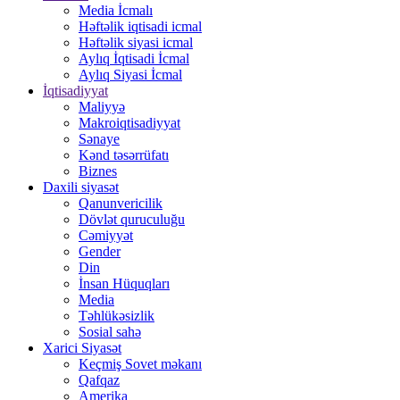
Media İcmalı
Həftəlik iqtisadi icmal
Həftəlik siyasi icmal
Aylıq İqtisadi İcmal
Aylıq Siyasi İcmal
İqtisadiyyat
Maliyyə
Makroiqtisadiyyat
Sənaye
Kənd təsərrüfatı
Biznes
Daxili siyasət
Qanunvericilik
Dövlət quruculuğu
Cəmiyyət
Gender
Din
İnsan Hüquqları
Media
Təhlükəsizlik
Sosial sahə
Xarici Siyasət
Keçmiş Sovet məkanı
Qafqaz
Amerika