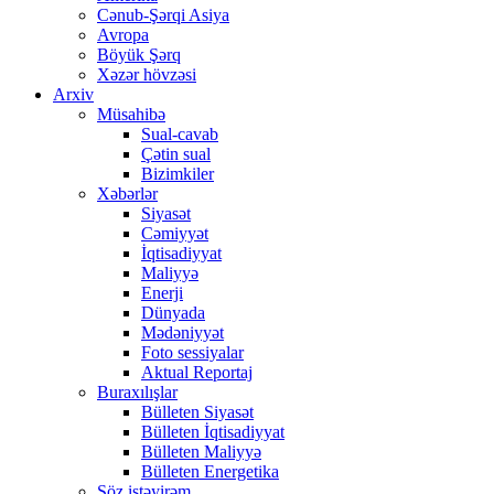
Cənub-Şərqi Asiya
Avropa
Böyük Şərq
Xəzər hövzəsi
Arxiv
Müsahibə
Sual-cavab
Çətin sual
Bizimkiler
Xəbərlər
Siyasət
Cəmiyyət
İqtisadiyyat
Maliyyə
Enerji
Dünyada
Mədəniyyət
Foto sessiyalar
Aktual Reportaj
Buraxılışlar
Bülleten Siyasət
Bülleten İqtisadiyyat
Bülleten Maliyyə
Bülleten Energetika
Söz istəyirəm