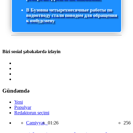
В Бузовна четырехмесячные работы по
водоотводу стали поводом для обращения
к омбудсмену
Bizi sosial şəbəkələrdə izləyin
Gündəmdə
Yeni
Populyar
Redaktorun seçimi
Cəmiyyət,
01:26
256