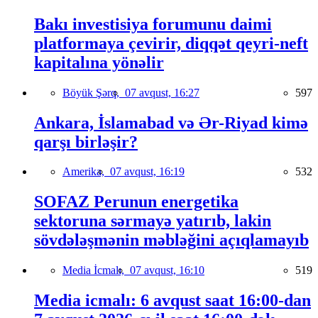
Bakı investisiya forumunu daimi
platformaya çevirir, diqqət qeyri-neft
kapitalına yönəlir
Böyük Şərq,
07 avqust, 16:27
597
Ankara, İslamabad və Ər-Riyad kimə
qarşı birləşir?
Amerika,
07 avqust, 16:19
532
SOFAZ Perunun energetika
sektoruna sərmayə yatırıb, lakin
sövdələşmənin məbləğini açıqlamayıb
Media İcmalı,
07 avqust, 16:10
519
Media icmalı: 6 avqust saat 16:00-dan