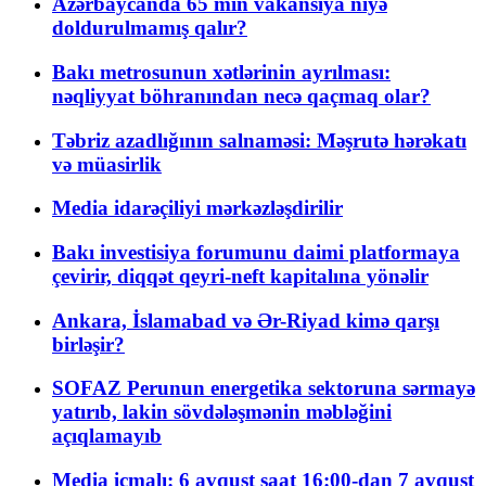
Azərbaycanda 65 min vakansiya niyə
doldurulmamış qalır?
Bakı metrosunun xətlərinin ayrılması:
nəqliyyat böhranından necə qaçmaq olar?
Təbriz azadlığının salnaməsi: Məşrutə hərəkatı
və müasirlik
Media idarəçiliyi mərkəzləşdirilir
Bakı investisiya forumunu daimi platformaya
çevirir, diqqət qeyri-neft kapitalına yönəlir
Ankara, İslamabad və Ər-Riyad kimə qarşı
birləşir?
SOFAZ Perunun energetika sektoruna sərmayə
yatırıb, lakin sövdələşmənin məbləğini
açıqlamayıb
Media icmalı: 6 avqust saat 16:00-dan 7 avqust