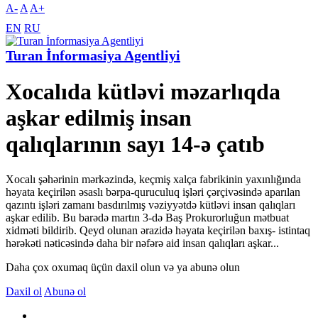
A-
A
A+
EN
RU
Turan İnformasiya Agentliyi
Xocalıda kütləvi məzarlıqda
aşkar edilmiş insan
qalıqlarının sayı 14-ə çatıb
Xocalı şəhərinin mərkəzində, keçmiş xalça fabrikinin yaxınlığında
həyata keçirilən əsaslı bərpa-quruculuq işləri çərçivəsində aparılan
qazıntı işləri zamanı basdırılmış vəziyyətdə kütləvi insan qalıqları
aşkar edilib. Bu barədə martın 3-də Baş Prokurorluğun mətbuat
xidməti bildirib. Qeyd olunan ərazidə həyata keçirilən baxış- istintaq
hərəkəti nəticəsində daha bir nəfərə aid insan qalıqları aşkar...
Daha çox oxumaq üçün daxil olun və ya abunə olun
Daxil ol
Abunə ol