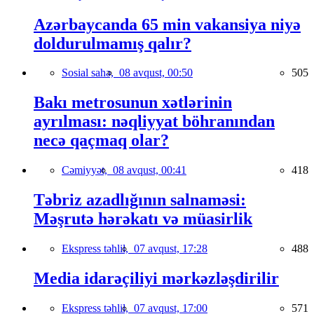
Azərbaycanda 65 min vakansiya niyə
doldurulmamış qalır?
Sosial sahə,
08 avqust, 00:50
505
Bakı metrosunun xətlərinin
ayrılması: nəqliyyat böhranından
necə qaçmaq olar?
Cəmiyyət,
08 avqust, 00:41
418
Təbriz azadlığının salnaməsi:
Məşrutə hərəkatı və müasirlik
Ekspress təhlil,
07 avqust, 17:28
488
Media idarəçiliyi mərkəzləşdirilir
Ekspress təhlil,
07 avqust, 17:00
571