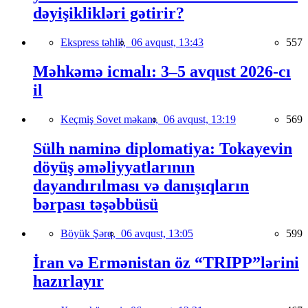
dəyişiklikləri gətirir?
Ekspress təhlil,
06 avqust, 13:43
557
Məhkəmə icmalı: 3–5 avqust 2026-cı
il
Keçmiş Sovet məkanı,
06 avqust, 13:19
569
Sülh naminə diplomatiya: Tokayevin
döyüş əməliyyatlarının
dayandırılması və danışıqların
bərpası təşəbbüsü
Böyük Şərq,
06 avqust, 13:05
599
İran və Ermənistan öz “TRIPP”lərini
hazırlayır