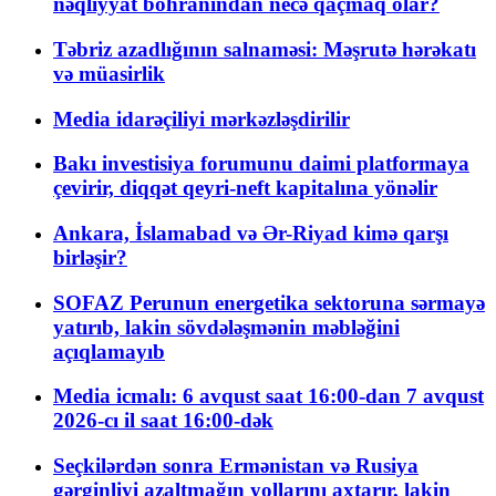
nəqliyyat böhranından necə qaçmaq olar?
Təbriz azadlığının salnaməsi: Məşrutə hərəkatı
və müasirlik
Media idarəçiliyi mərkəzləşdirilir
Bakı investisiya forumunu daimi platformaya
çevirir, diqqət qeyri-neft kapitalına yönəlir
Ankara, İslamabad və Ər-Riyad kimə qarşı
birləşir?
SOFAZ Perunun energetika sektoruna sərmayə
yatırıb, lakin sövdələşmənin məbləğini
açıqlamayıb
Media icmalı: 6 avqust saat 16:00-dan 7 avqust
2026-cı il saat 16:00-dək
Seçkilərdən sonra Ermənistan və Rusiya
gərginliyi azaltmağın yollarını axtarır, lakin