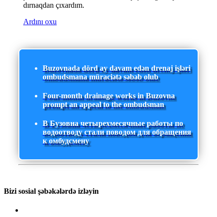
dırnaqdan çıxardım.
Ardını oxu
Buzovnada dörd ay davam edən drenaj işləri
ombudsmana müraciətə səbəb olub
Four-month drainage works in Buzovna
prompt an appeal to the ombudsman
В Бузовна четырехмесячные работы по
водоотводу стали поводом для обращения
к омбудсмену
Bizi sosial şəbəkələrdə izləyin