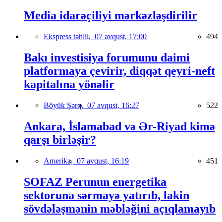
Media idarəçiliyi mərkəzləşdirilir
Ekspress təhlil,
07 avqust, 17:00
494
Bakı investisiya forumunu daimi
platformaya çevirir, diqqət qeyri-neft
kapitalına yönəlir
Böyük Şərq,
07 avqust, 16:27
522
Ankara, İslamabad və Ər-Riyad kimə
qarşı birləşir?
Amerika,
07 avqust, 16:19
451
SOFAZ Perunun energetika
sektoruna sərmayə yatırıb, lakin
sövdələşmənin məbləğini açıqlamayıb