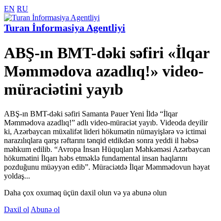
EN
RU
Turan İnformasiya Agentliyi
ABŞ-ın BMT-dəki səfiri «İlqar
Məmmədova azadlıq!» video-
müraciətini yayıb
ABŞ-ın BMT-dəki səfiri Samanta Pauer Yeni İldə “İlqar
Məmmədova azadlıq!” adlı video-müraciət yayıb. Videoda deyilir
ki, Azərbaycan müxalifət lideri hökumətin nümayişlərə və ictimai
narazılıqlara qarşı rəftarını tənqid etdikdən sonra yeddi il həbsə
məhkum edilib. “Avropa İnsan Hüquqları Məhkəməsi Azərbaycan
hökumətini İlqarı həbs etməklə fundamental insan haqlarını
pozduğunu müəyyən edib”. Müraciətdə İlqar Məmmədovun həyat
yoldaş...
Daha çox oxumaq üçün daxil olun və ya abunə olun
Daxil ol
Abunə ol