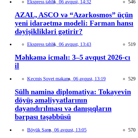
Ekspress təhlil,
06 avqust, 14:32
546
AZAL, ASCO və “Azərkosmos” üçün
yeni idarəetmə modeli: Fərman hansı
dəyişiklikləri gətirir?
Ekspress təhlil,
06 avqust, 13:43
519
Məhkəmə icmalı: 3–5 avqust 2026-cı
il
Keçmiş Sovet məkanı,
06 avqust, 13:19
529
Sülh naminə diplomatiya: Tokayevin
döyüş əməliyyatlarının
dayandırılması və danışıqların
bərpası təşəbbüsü
Böyük Şərq,
06 avqust, 13:05
570