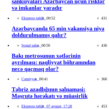
sanksiyaları Azərbaycan üçün risklər
və imkanlar yaradır
Ekspress təhlil,
00:52
431
Azərbaycanda 65 min vakansiya niyə
doldurulmamış qalır?
Sosial sahə,
00:50
436
Bakı metrosunun xətlərinin
ayrılması: nəqliyyat böhranından
necə qaçmaq olar?
Cəmiyyət,
00:41
366
Təbriz azadlığının salnaməsi:
Məşrutə hərəkatı və müasirlik
Ekspress təhlil,
07 avqust, 17:28
453