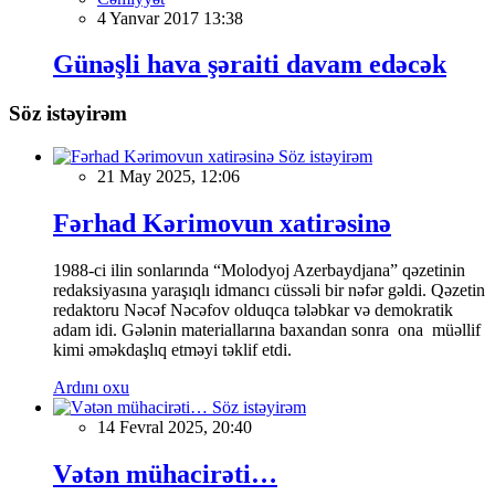
4 Yanvar 2017 13:38
Günəşli hava şəraiti davam edəcək
Söz istəyirəm
Söz istəyirəm
21 May 2025, 12:06
Fərhad Kərimovun xatirəsinə
1988-ci ilin sonlarında “Molodyoj Azerbaydjana” qəzetinin
redaksiyasına yaraşıqlı idmancı cüssəli bir nəfər gəldi. Qəzetin
redaktoru Nəcəf Nəcəfov olduqca tələbkar və demokratik
adam idi. Gələnin materiallarına baxandan sonra ona müəllif
kimi əməkdaşlıq etməyi təklif etdi.
Ardını oxu
Söz istəyirəm
14 Fevral 2025, 20:40
Vətən mühacirəti…