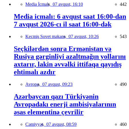
Media İcmalı,
07 avqust, 16:10
442
Media icmalı: 6 avqust saat 16:00-dan
7 avqust 2026-cı il saat 16:00-dək
Keçmiş Sovet məkanı,
07 avqust, 10:26
543
Seçkilərdən sonra Ermənistan və
Rusiya gərginliyi azaltmağın yollarını
axtarır, lakin əvvəlki ittifaqa qayıdış
ehtimalı azdır
Avropa,
07 avqust, 09:23
490
Azərbaycan qazı Türkiyənin
Avropadakı enerji ambisiyalarının
əsas elementinə çevrilir
Cəmiyyət,
07 avqust, 08:59
460