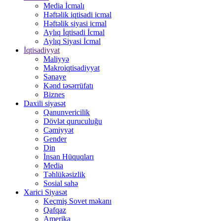
Media İcmalı
Həftəlik iqtisadi icmal
Həftəlik siyasi icmal
Aylıq İqtisadi İcmal
Aylıq Siyasi İcmal
İqtisadiyyat
Maliyyə
Makroiqtisadiyyat
Sənaye
Kənd təsərrüfatı
Biznes
Daxili siyasət
Qanunvericilik
Dövlət quruculuğu
Cəmiyyət
Gender
Din
İnsan Hüquqları
Media
Təhlükəsizlik
Sosial sahə
Xarici Siyasət
Keçmiş Sovet məkanı
Qafqaz
Amerika