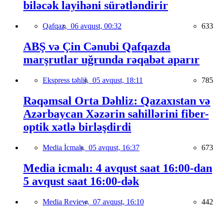
biləcək layihəni sürətləndirir
Qafqaz,
06 avqust, 00:32
633
ABŞ və Çin Cənubi Qafqazda
marşrutlar uğrunda rəqabət aparır
Ekspress təhlil,
05 avqust, 18:11
785
Rəqəmsal Orta Dəhliz: Qazaxıstan və
Azərbaycan Xəzərin sahillərini fiber-
optik xətlə birləşdirdi
Media İcmalı,
05 avqust, 16:37
673
Media icmalı: 4 avqust saat 16:00-dan
5 avqust saat 16:00-dək
Media Review,
07 avqust, 16:10
442