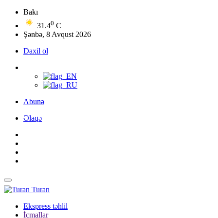
Bakı
0
31.4
C
Şənbə, 8 Avqust 2026
Daxil ol
Abunə
Əlaqə
Turan
Ekspress təhlil
İcmallar