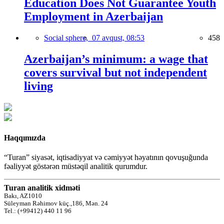
Education Does Not Guarantee Youth
Employment in Azerbaijan
Social sphere,
07 avqust, 08:53
458
Azerbaijan’s minimum: a wage that
covers survival but not independent
living
Haqqımızda
“Turan” siyasət, iqtisadiyyat və cəmiyyət həyatının qovuşuğunda
fəaliyyət göstərən müstəqil analitik qurumdur.
Turan analitik xidməti
Bakı, AZ1010
Süleyman Rəhimov küç.,186, Mən. 24
Tel.: (+99412) 440 11 96