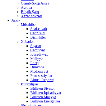
Cənub-Şərqi Asiya
Avropa
Böyük Şərq
Xəzər hövzəsi
Arxiv
Müsahibə
Sual-cavab
Çətin sual
Bizimkiler
Xəbərlər
Siyasət
Cəmiyyət
İqtisadiyyat
Maliyyə
Enerji
Dünyada
Mədəniyyət
Foto sessiyalar
Aktual Reportaj
Buraxılışlar
Bülleten Siyasət
Bülleten İqtisadiyyat
Bülleten Maliyyə
Bülleten Energetika
Söz istəyirəm