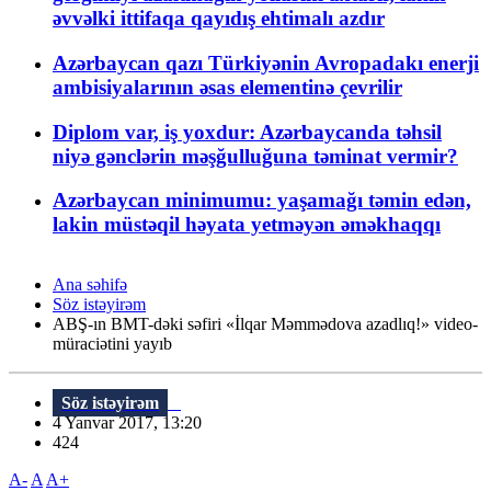
əvvəlki ittifaqa qayıdış ehtimalı azdır
Azərbaycan qazı Türkiyənin Avropadakı enerji
ambisiyalarının əsas elementinə çevrilir
Diplom var, iş yoxdur: Azərbaycanda təhsil
niyə gənclərin məşğulluğuna təminat vermir?
Azərbaycan minimumu: yaşamağı təmin edən,
lakin müstəqil həyata yetməyən əməkhaqqı
Ana səhifə
Söz istəyirəm
ABŞ-ın BMT-dəki səfiri «İlqar Məmmədova azadlıq!» video-
müraciətini yayıb
Söz istəyirəm
4 Yanvar 2017, 13:20
424
A-
A
A+