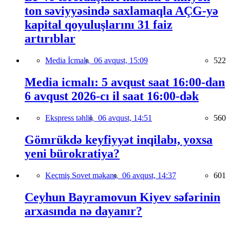
ton səviyyəsində saxlamaqla AÇG-yə
kapital qoyuluşlarını 31 faiz
artırıblar
Media İcmalı,
06 avqust, 15:09
522
Media icmalı: 5 avqust saat 16:00-dan
6 avqust 2026-cı il saat 16:00-dək
Ekspress təhlil,
06 avqust, 14:51
560
Gömrükdə keyfiyyət inqilabı, yoxsa
yeni bürokratiya?
Keçmiş Sovet məkanı,
06 avqust, 14:37
601
Ceyhun Bayramovun Kiyev səfərinin
arxasında nə dayanır?