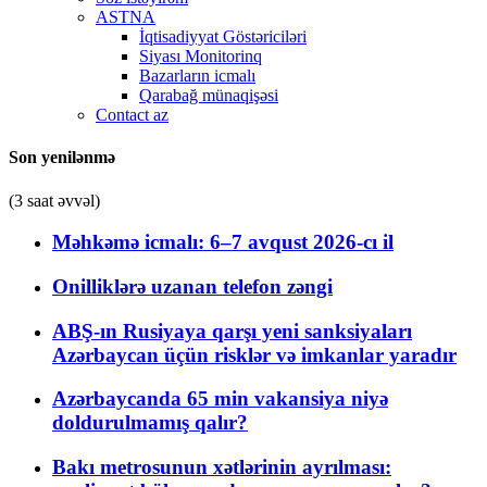
ASTNA
İqtisadiyyat Göstəriciləri
Siyası Monitorinq
Bazarların icmalı
Qarabağ münaqişəsi
Contact az
Son yenilənmə
(3 saat əvvəl)
Məhkəmə icmalı: 6–7 avqust 2026-cı il
Onilliklərə uzanan telefon zəngi
ABŞ-ın Rusiyaya qarşı yeni sanksiyaları
Azərbaycan üçün risklər və imkanlar yaradır
Azərbaycanda 65 min vakansiya niyə
doldurulmamış qalır?
Bakı metrosunun xətlərinin ayrılması: