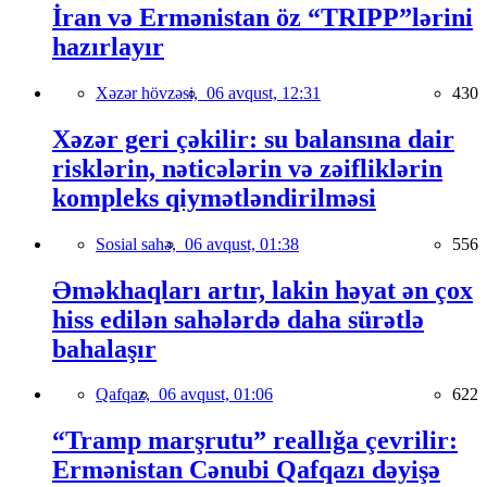
İran və Ermənistan öz “TRIPP”lərini
hazırlayır
Xəzər hövzəsi,
06 avqust, 12:31
430
Xəzər geri çəkilir: su balansına dair
risklərin, nəticələrin və zəifliklərin
kompleks qiymətləndirilməsi
Sosial sahə,
06 avqust, 01:38
556
Əməkhaqları artır, lakin həyat ən çox
hiss edilən sahələrdə daha sürətlə
bahalaşır
Qafqaz,
06 avqust, 01:06
622
“Tramp marşrutu” reallığa çevrilir:
Ermənistan Cənubi Qafqazı dəyişə