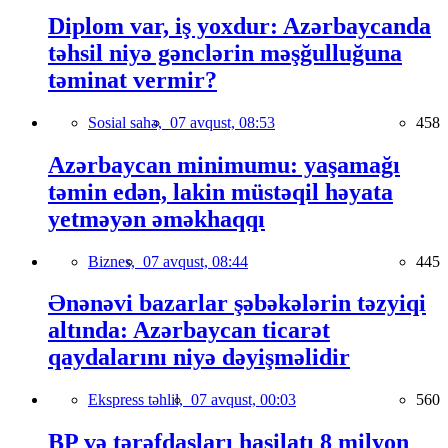
Diplom var, iş yoxdur: Azərbaycanda
təhsil niyə gənclərin məşğulluğuna
təminat vermir?
Sosial sahə,
07 avqust, 08:53
458
Azərbaycan minimumu: yaşamağı
təmin edən, lakin müstəqil həyata
yetməyən əməkhaqqı
Biznes,
07 avqust, 08:44
445
Ənənəvi bazarlar şəbəkələrin təzyiqi
altında: Azərbaycan ticarət
qaydalarını niyə dəyişməlidir
Ekspress təhlil,
07 avqust, 00:03
560
BP və tərəfdaşları hasilatı 8 milyon