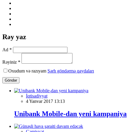
Rəy yaz
Ad *
Rəyiniz *
Oxudum və razıyam
Şərh göndərmə qaydaları
Göndər
İqtisadiyyat
4 Yanvar 2017 13:13
Unibank Mobile-dan yeni kampaniya
Cəmiyyət