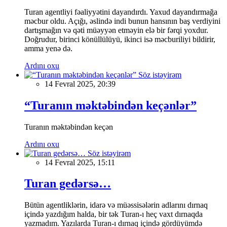
Turan agentliyi fəaliyyətini dayandırdı. Yaxud dayandırmağa
məcbur oldu. Açığı, əslində indi bunun hansının baş verdiyini
dartışmağın və qəti müəyyən etməyin elə bir fərqi yoxdur.
Doğrudur, birinci könüllülüyü, ikinci isə məcburiliyi bildirir,
amma yenə də.
Ardını oxu
Söz istəyirəm
14 Fevral 2025, 20:39
“Turanın məktəbindən keçənlər”
Turanın məktəbindən keçən
Ardını oxu
Söz istəyirəm
14 Fevral 2025, 15:11
Turan gedərsə…
Bütün agentliklərin, idarə və müəssisələrin adlarını dırnaq
içində yazdığım halda, bir tək Turan-ı heç vaxt dırnaqda
yazmadım. Yazılarda Turan-ı dırnaq içində gördüyümdə