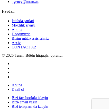
agency@turan.az
Faydalı
İstifadə şərtləri
Məxfilik siyasti
Abunə
Haqqımızda
Bizim mütəxəssislərimiz
Arxiv
CONTACT AZ
© 2026 Turan. Bütün hüquqlar qorunur.
Abunə
Daxil ol
Bizi facebookda izləyin
Bizə email yazın
Bizi teleqram-da izləyin