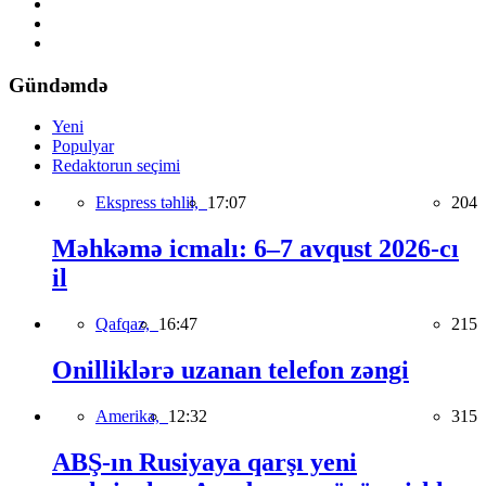
Gündəmdə
Yeni
Populyar
Redaktorun seçimi
Ekspress təhlil,
17:07
204
Məhkəmə icmalı: 6–7 avqust 2026-cı
il
Qafqaz,
16:47
215
Onilliklərə uzanan telefon zəngi
Amerika,
12:32
315
ABŞ-ın Rusiyaya qarşı yeni