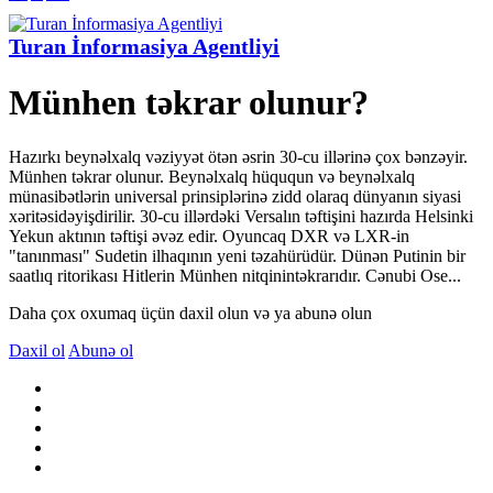
Turan İnformasiya Agentliyi
Münhen təkrar olunur?
Hazırkı beynəlxalq vəziyyət ötən əsrin 30-cu illərinə çox bənzəyir.
Münhen təkrar olunur. Beynəlxalq hüququn və beynəlxalq
münasibətlərin universal prinsiplərinə zidd olaraq dünyanın siyasi
xəritəsidəyişdirilir. 30-cu illərdəki Versalın təftişini hazırda Helsinki
Yekun aktının təftişi əvəz edir. Oyuncaq DXR və LXR-in
"tanınması" Sudetin ilhaqının yeni təzahürüdür. Dünən Putinin bir
saatlıq ritorikası Hitlerin Münhen nitqinintəkrarıdır. Cənubi Ose...
Daha çox oxumaq üçün daxil olun və ya abunə olun
Daxil ol
Abunə ol