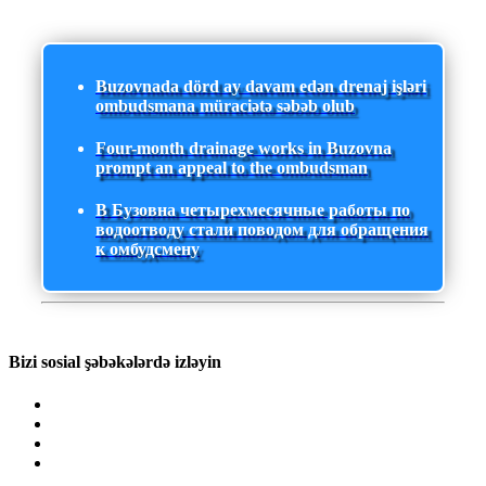
Buzovnada dörd ay davam edən drenaj işləri
ombudsmana müraciətə səbəb olub
Four-month drainage works in Buzovna
prompt an appeal to the ombudsman
В Бузовна четырехмесячные работы по
водоотводу стали поводом для обращения
к омбудсмену
Bizi sosial şəbəkələrdə izləyin