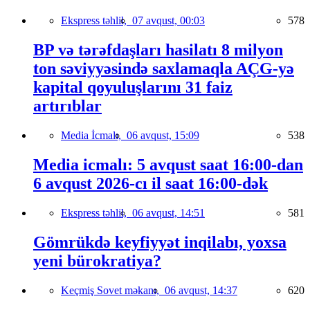
Ekspress təhlil,
07 avqust, 00:03
578
BP və tərəfdaşları hasilatı 8 milyon
ton səviyyəsində saxlamaqla AÇG-yə
kapital qoyuluşlarını 31 faiz
artırıblar
Media İcmalı,
06 avqust, 15:09
538
Media icmalı: 5 avqust saat 16:00-dan
6 avqust 2026-cı il saat 16:00-dək
Ekspress təhlil,
06 avqust, 14:51
581
Gömrükdə keyfiyyət inqilabı, yoxsa
yeni bürokratiya?
Keçmiş Sovet məkanı,
06 avqust, 14:37
620