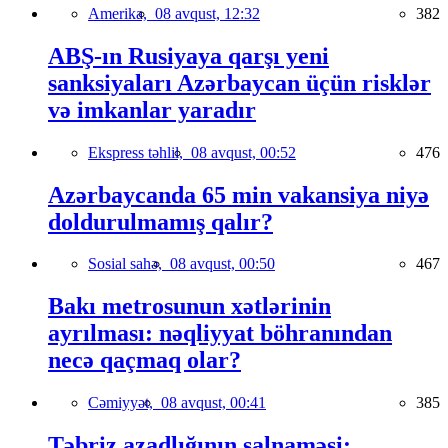
Amerika,
08 avqust, 12:32
382
ABŞ-ın Rusiyaya qarşı yeni
sanksiyaları Azərbaycan üçün risklər
və imkanlar yaradır
Ekspress təhlil,
08 avqust, 00:52
476
Azərbaycanda 65 min vakansiya niyə
doldurulmamış qalır?
Sosial sahə,
08 avqust, 00:50
467
Bakı metrosunun xətlərinin
ayrılması: nəqliyyat böhranından
necə qaçmaq olar?
Cəmiyyət,
08 avqust, 00:41
385
Təbriz azadlığının salnaməsi: