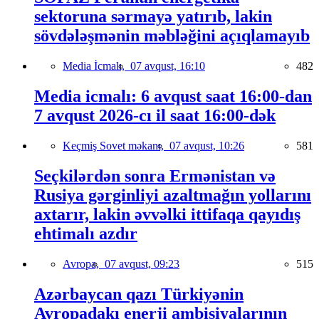
sektoruna sərmayə yatırıb, lakin
sövdələşmənin məbləğini açıqlamayıb
Media İcmalı,
07 avqust, 16:10
482
Media icmalı: 6 avqust saat 16:00-dan
7 avqust 2026-cı il saat 16:00-dək
Keçmiş Sovet məkanı,
07 avqust, 10:26
581
Seçkilərdən sonra Ermənistan və
Rusiya gərginliyi azaltmağın yollarını
axtarır, lakin əvvəlki ittifaqa qayıdış
ehtimalı azdır
Avropa,
07 avqust, 09:23
515
Azərbaycan qazı Türkiyənin
Avropadakı enerji ambisiyalarının