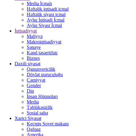
Media İcmalı
Həftəlik iqtisadi icmal
Həftəlik siyasi icmal
Aylıq İqtisadi İcmal
Aylıq Siyasi İcmal
İqtisadiyyat
Maliyyə
Makroiqtisadiyyat
Sənaye
Kənd təsərrüfatı
Biznes
Daxili siyasət
Qanunvericilik
Dövlət quruculuğu
Cəmiyyət
Gender
Din
İnsan Hüquqları
Media
Təhlükəsizlik
Sosial sahə
Xarici Siyasət
Keçmiş Sovet məkanı
Qafqaz
Amerika