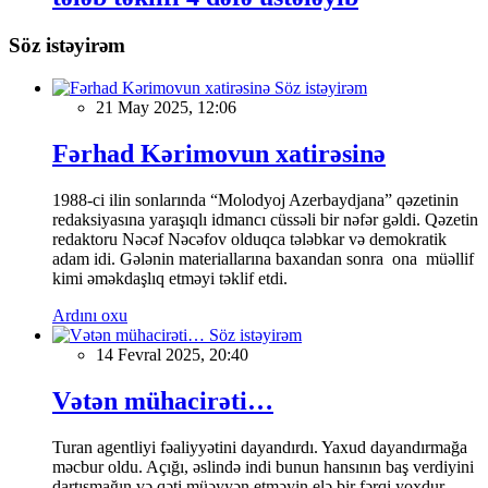
Söz istəyirəm
Söz istəyirəm
21 May 2025, 12:06
Fərhad Kərimovun xatirəsinə
1988-ci ilin sonlarında “Molodyoj Azerbaydjana” qəzetinin
redaksiyasına yaraşıqlı idmancı cüssəli bir nəfər gəldi. Qəzetin
redaktoru Nəcəf Nəcəfov olduqca tələbkar və demokratik
adam idi. Gələnin materiallarına baxandan sonra ona müəllif
kimi əməkdaşlıq etməyi təklif etdi.
Ardını oxu
Söz istəyirəm
14 Fevral 2025, 20:40
Vətən mühacirəti…
Turan agentliyi fəaliyyətini dayandırdı. Yaxud dayandırmağa
məcbur oldu. Açığı, əslində indi bunun hansının baş verdiyini
dartışmağın və qəti müəyyən etməyin elə bir fərqi yoxdur.