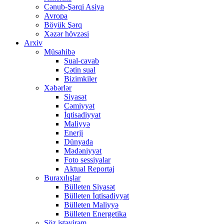
Cənub-Şərqi Asiya
Avropa
Böyük Şərq
Xəzər hövzəsi
Arxiv
Müsahibə
Sual-cavab
Çətin sual
Bizimkiler
Xəbərlər
Siyasət
Cəmiyyət
İqtisadiyyat
Maliyyə
Enerji
Dünyada
Mədəniyyət
Foto sessiyalar
Aktual Reportaj
Buraxılışlar
Bülleten Siyasət
Bülleten İqtisadiyyat
Bülleten Maliyyə
Bülleten Energetika
Söz istəyirəm