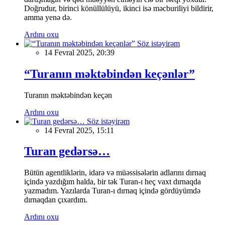
Doğrudur, birinci könüllülüyü, ikinci isə məcburiliyi bildirir,
amma yenə də.
Ardını oxu
Söz istəyirəm
14 Fevral 2025, 20:39
“Turanın məktəbindən keçənlər”
Turanın məktəbindən keçən
Ardını oxu
Söz istəyirəm
14 Fevral 2025, 15:11
Turan gedərsə…
Bütün agentliklərin, idarə və müəssisələrin adlarını dırnaq
içində yazdığım halda, bir tək Turan-ı heç vaxt dırnaqda
yazmadım. Yazılarda Turan-ı dırnaq içində gördüyümdə
dırnaqdan çıxardım.
Ardını oxu