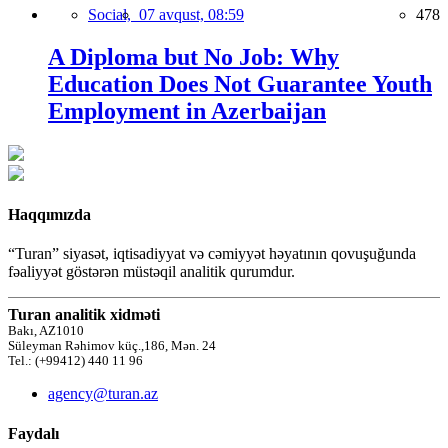
Social,
07 avqust, 08:59
478
A Diploma but No Job: Why
Education Does Not Guarantee Youth
Employment in Azerbaijan
Haqqımızda
“Turan” siyasət, iqtisadiyyat və cəmiyyət həyatının qovuşuğunda
fəaliyyət göstərən müstəqil analitik qurumdur.
Turan analitik xidməti
Bakı, AZ1010
Süleyman Rəhimov küç.,186, Mən. 24
Tel.: (+99412) 440 11 96
agency@turan.az
Faydalı