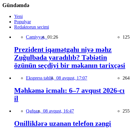
Gündəmdə
Yeni
Populyar
Redaktorun seçimi
Cəmiyyət,
01:26
125
Prezident iqamətgahı niyə məhz
Zuğulbada yaradılıb? Təbiətin
özünün seçdiyi bir məkanın tarixçəsi
Ekspress təhlil,
08 avqust, 17:07
264
Məhkəmə icmalı: 6–7 avqust 2026-cı
il
Qafqaz,
08 avqust, 16:47
255
Onilliklərə uzanan telefon zəngi