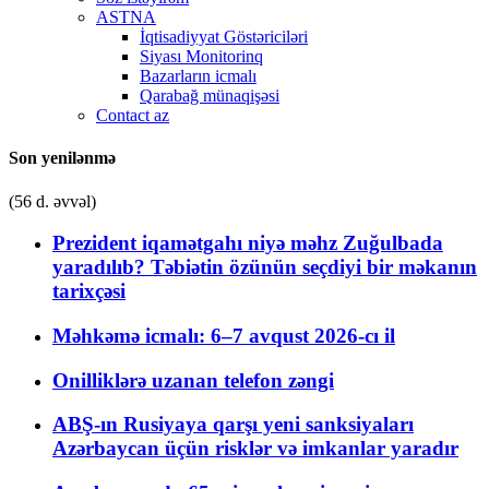
ASTNA
İqtisadiyyat Göstəriciləri
Siyası Monitorinq
Bazarların icmalı
Qarabağ münaqişəsi
Contact az
Son yenilənmə
(56 d. əvvəl)
Prezident iqamətgahı niyə məhz Zuğulbada
yaradılıb? Təbiətin özünün seçdiyi bir məkanın
tarixçəsi
Məhkəmə icmalı: 6–7 avqust 2026-cı il
Onilliklərə uzanan telefon zəngi
ABŞ-ın Rusiyaya qarşı yeni sanksiyaları
Azərbaycan üçün risklər və imkanlar yaradır