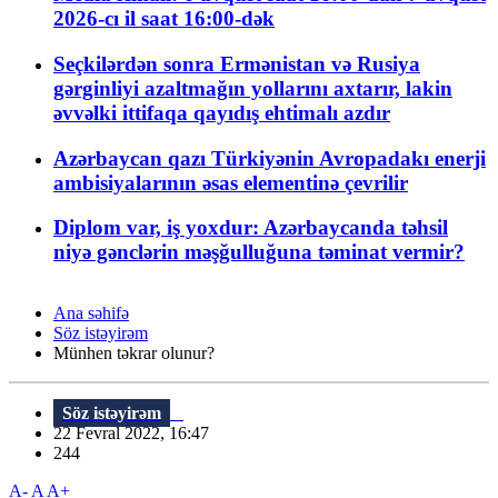
2026-cı il saat 16:00-dək
Seçkilərdən sonra Ermənistan və Rusiya
gərginliyi azaltmağın yollarını axtarır, lakin
əvvəlki ittifaqa qayıdış ehtimalı azdır
Azərbaycan qazı Türkiyənin Avropadakı enerji
ambisiyalarının əsas elementinə çevrilir
Diplom var, iş yoxdur: Azərbaycanda təhsil
niyə gənclərin məşğulluğuna təminat vermir?
Ana səhifə
Söz istəyirəm
Münhen təkrar olunur?
Söz istəyirəm
22 Fevral 2022, 16:47
244
A-
A
A+