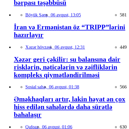
bərpası təşəbbüsü
Böyük Şərq,
06 avqust, 13:05
581
İran və Ermənistan öz “TRIPP”lərini
hazırlayır
Xəzər hövzəsi,
06 avqust, 12:31
449
Xəzər geri çəkilir: su balansına dair
risklərin, nəticələrin və zəifliklərin
kompleks qiymətləndirilməsi
Sosial sahə,
06 avqust, 01:38
566
Əməkhaqları artır, lakin həyat ən çox
hiss edilən sahələrdə daha sürətlə
bahalaşır
Qafqaz,
06 avqust, 01:06
630