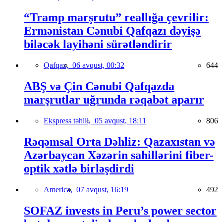
“Tramp marşrutu” reallığa çevrilir:
Ermənistan Cənubi Qafqazı dəyişə
biləcək layihəni sürətləndirir
Qafqaz,
06 avqust, 00:32
644
ABŞ və Çin Cənubi Qafqazda
marşrutlar uğrunda rəqabət aparır
Ekspress təhlil,
05 avqust, 18:11
806
Rəqəmsal Orta Dəhliz: Qazaxıstan və
Azərbaycan Xəzərin sahillərini fiber-
optik xətlə birləşdirdi
America,
07 avqust, 16:19
492
SOFAZ invests in Peru’s power sector