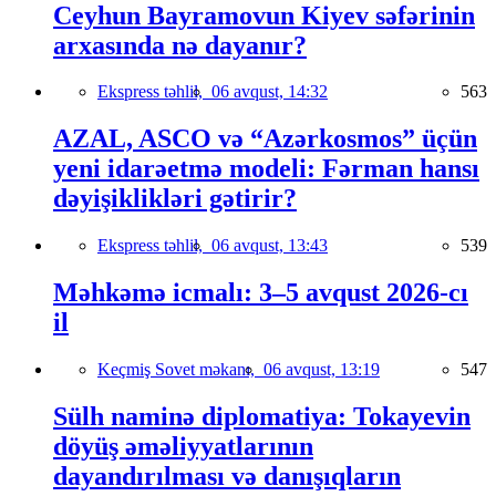
Ceyhun Bayramovun Kiyev səfərinin
arxasında nə dayanır?
Ekspress təhlil,
06 avqust, 14:32
563
AZAL, ASCO və “Azərkosmos” üçün
yeni idarəetmə modeli: Fərman hansı
dəyişiklikləri gətirir?
Ekspress təhlil,
06 avqust, 13:43
539
Məhkəmə icmalı: 3–5 avqust 2026-cı
il
Keçmiş Sovet məkanı,
06 avqust, 13:19
547
Sülh naminə diplomatiya: Tokayevin
döyüş əməliyyatlarının
dayandırılması və danışıqların