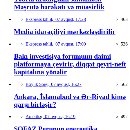
Məşrutə hərəkatı və müasirlik
Ekspress təhlil,
07 avqust, 17:28
468
Media idarəçiliyi mərkəzləşdirilir
Ekspress təhlil,
07 avqust, 17:00
536
Bakı investisiya forumunu daimi
platformaya çevirir, diqqət qeyri-neft
kapitalına yönəlir
Böyük Şərq,
07 avqust, 16:27
562
Ankara, İslamabad və Ər-Riyad kimə
qarşı birləşir?
Amerika,
07 avqust, 16:19
492
SOFAZ Perunun energetika