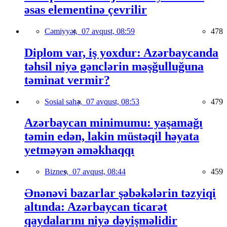
əsas elementinə çevrilir
Cəmiyyət,
07 avqust, 08:59
478
Diplom var, iş yoxdur: Azərbaycanda
təhsil niyə gənclərin məşğulluğuna
təminat vermir?
Sosial sahə,
07 avqust, 08:53
479
Azərbaycan minimumu: yaşamağı
təmin edən, lakin müstəqil həyata
yetməyən əməkhaqqı
Biznes,
07 avqust, 08:44
459
Ənənəvi bazarlar şəbəkələrin təzyiqi
altında: Azərbaycan ticarət
qaydalarını niyə dəyişməlidir