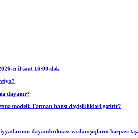
026-cı il saat 16:00-dək
atiya?
nə dayanır?
ə modeli: Fərman hansı dəyişiklikləri gətirir?
yyatlarının dayandırılması və danışıqların bərpası tə