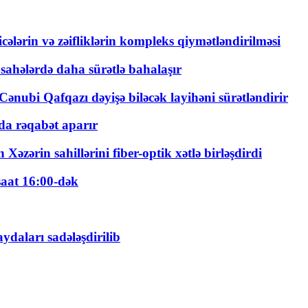
ticələrin və zəifliklərin kompleks qiymətləndirilməsi
 sahələrdə daha sürətlə bahalaşır
ənubi Qafqazı dəyişə biləcək layihəni sürətləndirir
a rəqabət aparır
zərin sahillərini fiber-optik xətlə birləşdirdi
saat 16:00-dək
daları sadələşdirilib