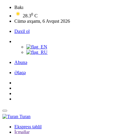
Bakı
0
28.3
C
Cümə axşamı, 6 Avqust 2026
Daxil ol
Abunə
Əlaqə
Turan
Ekspress təhlil
İcmallar