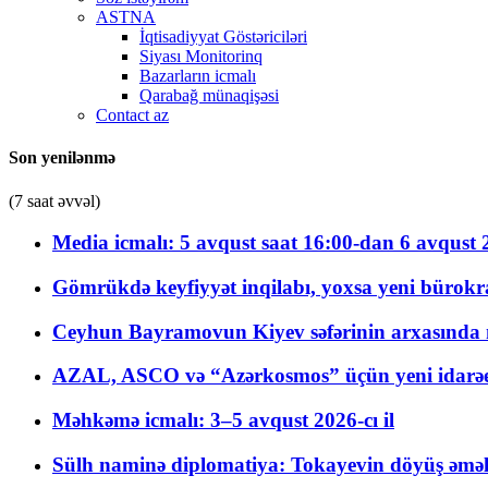
ASTNA
İqtisadiyyat Göstəriciləri
Siyası Monitorinq
Bazarların icmalı
Qarabağ münaqişəsi
Contact az
Son yenilənmə
(7 saat əvvəl)
Media icmalı: 5 avqust saat 16:00-dan 6 avqust 2
Gömrükdə keyfiyyət inqilabı, yoxsa yeni bürokr
Ceyhun Bayramovun Kiyev səfərinin arxasında 
AZAL, ASCO və “Azərkosmos” üçün yeni idarəetm
Məhkəmə icmalı: 3–5 avqust 2026-cı il
Sülh naminə diplomatiya: Tokayevin döyüş əməli