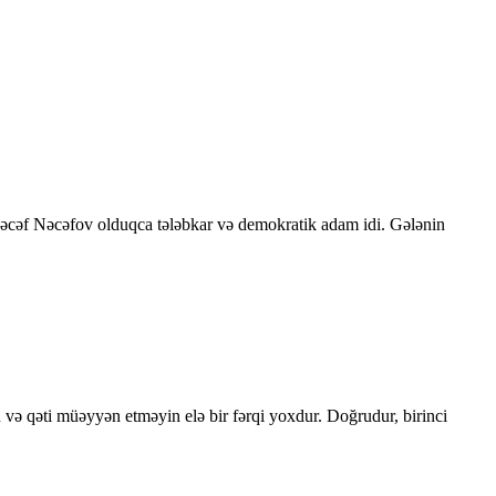
 Nəcəf Nəcəfov olduqca tələbkar və demokratik adam idi. Gələnin
 və qəti müəyyən etməyin elə bir fərqi yoxdur. Doğrudur, birinci