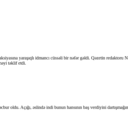
ksiyasına yaraşıqlı idmancı cüssəli bir nəfər gəldi. Qəzetin redaktoru
yi təklif etdi.
cbur oldu. Açığı, əslində indi bunun hansının baş verdiyini dartışmağın