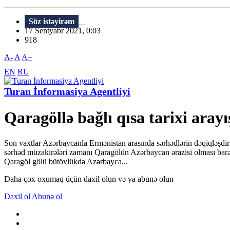
Söz istəyirəm
17 Sentyabr 2021, 0:03
918
A-
A
A+
EN
RU
Turan İnformasiya Agentliyi
Qaragöllə bağlı qısa tarixi arayı
Son vaxtlar Azərbaycanla Ermənistan arasında sərhədlərin dəqiqləşdiri
sərhəd müzakirələri zamanı Qaragölün Azərbaycan ərazisi olması barəd
Qaragöl gölü bütövlükdə Azərbayca...
Daha çox oxumaq üçün daxil olun və ya abunə olun
Daxil ol
Abunə ol