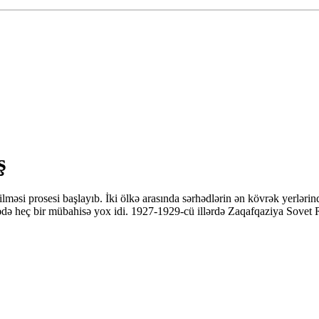
ş
lməsi prosesi başlayıb. İki ölkə arasında sərhədlərin ən kövrək yerləri
ə heç bir mübahisə yox idi. 1927-1929-cü illərdə Zaqafqaziya Sovet Res