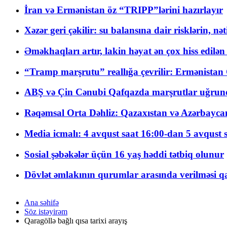
İran və Ermənistan öz “TRIPP”lərini hazırlayır
Xəzər geri çəkilir: su balansına dair risklərin, nə
Əməkhaqları artır, lakin həyat ən çox hiss edilən
“Tramp marşrutu” reallığa çevrilir: Ermənistan C
ABŞ və Çin Cənubi Qafqazda marşrutlar uğrund
Rəqəmsal Orta Dəhliz: Qazaxıstan və Azərbaycan Xə
Media icmalı: 4 avqust saat 16:00-dan 5 avqust 
Sosial şəbəkələr üçün 16 yaş həddi tətbiq olunur
Dövlət əmlakının qurumlar arasında verilməsi qay
Ana səhifə
Söz istəyirəm
Qaragöllə bağlı qısa tarixi arayış