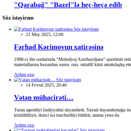
"Qarabağ" "Bazel"lə heç-heçə edib
Söz istəyirəm
Söz istəyirəm
21 May 2025, 12:06
Fərhad Kərimovun xatirəsinə
1988-ci ilin sonlarında “Molodyoj Azerbaydjana” qəzetinin reda
materiallarına baxandan sonra ona müəllif kimi əməkdaşlıq etmə
Ardını oxu
Söz istəyirəm
14 Fevral 2025, 20:40
Vətən mühacirəti…
Turan agentliyi fəaliyyətini dayandırdı. Yaxud dayandırmağa mə
könüllülüyü, ikinci isə məcburiliyi bildirir, amma yenə də.
Ardını oxu
Söz istəyirəm