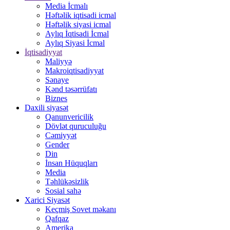
Media İcmalı
Həftəlik iqtisadi icmal
Həftəlik siyasi icmal
Aylıq İqtisadi İcmal
Aylıq Siyasi İcmal
İqtisadiyyat
Maliyyə
Makroiqtisadiyyat
Sənaye
Kənd təsərrüfatı
Biznes
Daxili siyasət
Qanunvericilik
Dövlət quruculuğu
Cəmiyyət
Gender
Din
İnsan Hüquqları
Media
Təhlükəsizlik
Sosial sahə
Xarici Siyasət
Keçmiş Sovet məkanı
Qafqaz
Amerika