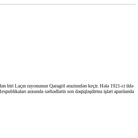
ndən biri Laçın rayonunun Qaragöl ərazisndən keçir. Hələ 1921-ci ildə
publikaları arasında sərhədlərin son dəqiqləşdirmə işləri aparılanda