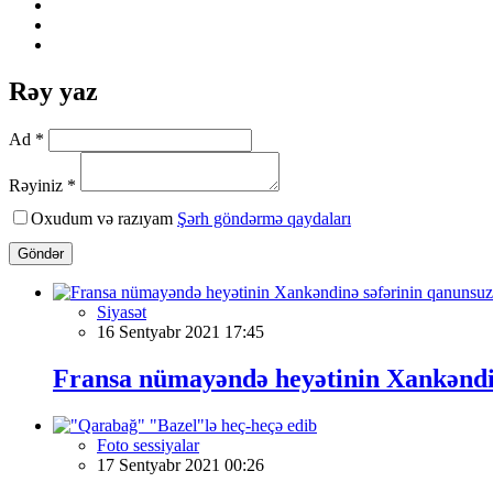
Rəy yaz
Ad *
Rəyiniz *
Oxudum və razıyam
Şərh göndərmə qaydaları
Göndər
Siyasət
16 Sentyabr 2021 17:45
Fransa nümayəndə heyətinin Xankəndin
Foto sessiyalar
17 Sentyabr 2021 00:26