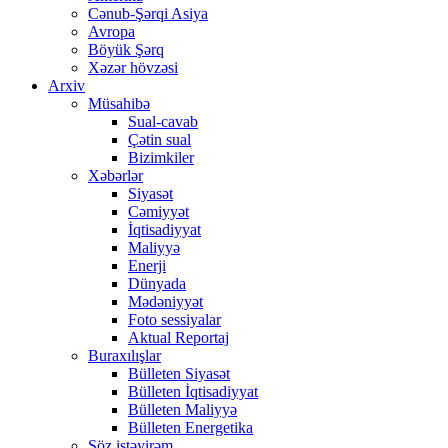
Cənub-Şərqi Asiya
Avropa
Böyük Şərq
Xəzər hövzəsi
Arxiv
Müsahibə
Sual-cavab
Çətin sual
Bizimkiler
Xəbərlər
Siyasət
Cəmiyyət
İqtisadiyyat
Maliyyə
Enerji
Dünyada
Mədəniyyət
Foto sessiyalar
Aktual Reportaj
Buraxılışlar
Bülleten Siyasət
Bülleten İqtisadiyyat
Bülleten Maliyyə
Bülleten Energetika
Söz istəyirəm