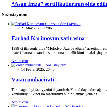
“Asan İmza” sertifikatlarının əldə edil
Söz istəyirəm
Söz istəyirəm
21 May 2025, 12:06
Fərhad Kərimovun xatirəsinə
1988-ci ilin sonlarında “Molodyoj Azerbaydjana” qəzetinin reda
materiallarına baxandan sonra ona müəllif kimi əməkdaşlıq etmə
Ardını oxu
Söz istəyirəm
14 Fevral 2025, 20:40
Vətən mühacirəti…
Turan agentliyi fəaliyyətini dayandırdı. Yaxud dayandırmağa mə
könüllülüyü, ikinci isə məcburiliyi bildirir, amma yenə də.
Ardını oxu
Söz istəyirəm