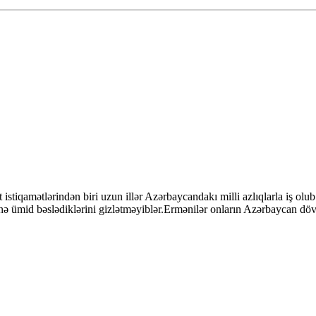
 istiqamətlərindən biri uzun illər Azərbaycandakı milli azlıqlarla iş ol
riliyinə ümid bəslədiklərini gizlətməyiblər.Ermənilər onların Azərbaycan d