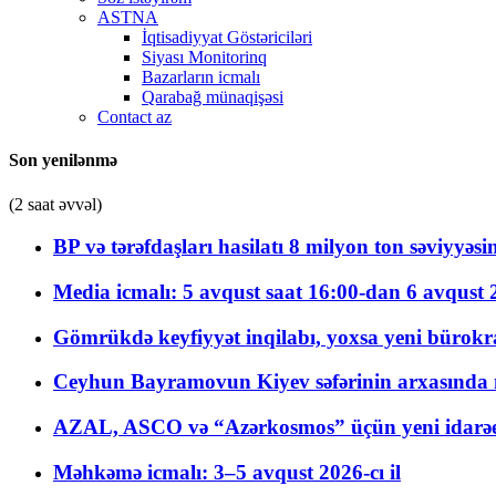
ASTNA
İqtisadiyyat Göstəriciləri
Siyası Monitorinq
Bazarların icmalı
Qarabağ münaqişəsi
Contact az
Son yenilənmə
(2 saat əvvəl)
BP və tərəfdaşları hasilatı 8 milyon ton səviyyəs
Media icmalı: 5 avqust saat 16:00-dan 6 avqust 2
Gömrükdə keyfiyyət inqilabı, yoxsa yeni bürokr
Ceyhun Bayramovun Kiyev səfərinin arxasında 
AZAL, ASCO və “Azərkosmos” üçün yeni idarəetm
Məhkəmə icmalı: 3–5 avqust 2026-cı il