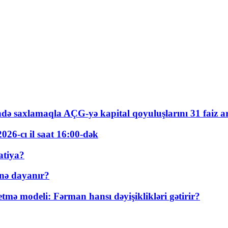
ində saxlamaqla AÇG-yə kapital qoyuluşlarını 31 faiz ar
026-cı il saat 16:00-dək
atiya?
nə dayanır?
ə modeli: Fərman hansı dəyişiklikləri gətirir?