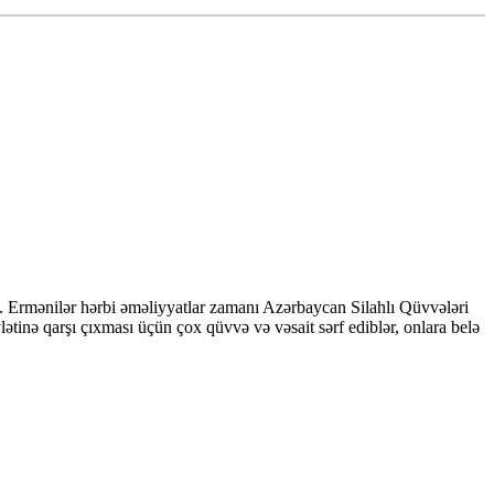
ub. Ermənilər hərbi əməliyyatlar zamanı Azərbaycan Silahlı Qüvvələri
övlətinə qarşı çıxması üçün çox qüvvə və vəsait sərf ediblər, onlara belə