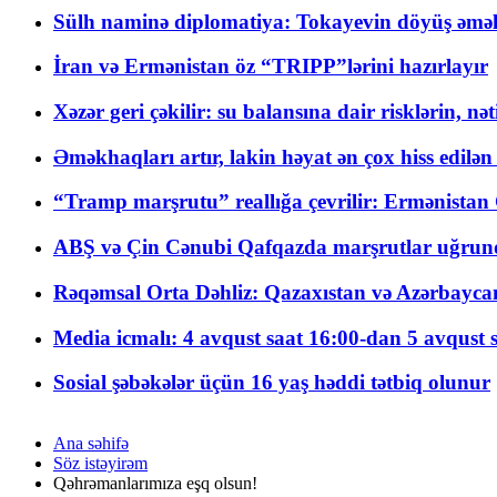
Sülh naminə diplomatiya: Tokayevin döyüş əməli
İran və Ermənistan öz “TRIPP”lərini hazırlayır
Xəzər geri çəkilir: su balansına dair risklərin, nə
Əməkhaqları artır, lakin həyat ən çox hiss edilən
“Tramp marşrutu” reallığa çevrilir: Ermənistan C
ABŞ və Çin Cənubi Qafqazda marşrutlar uğrund
Rəqəmsal Orta Dəhliz: Qazaxıstan və Azərbaycan Xə
Media icmalı: 4 avqust saat 16:00-dan 5 avqust 
Sosial şəbəkələr üçün 16 yaş həddi tətbiq olunur
Ana səhifə
Söz istəyirəm
Qəhrəmanlarımıza eşq olsun!