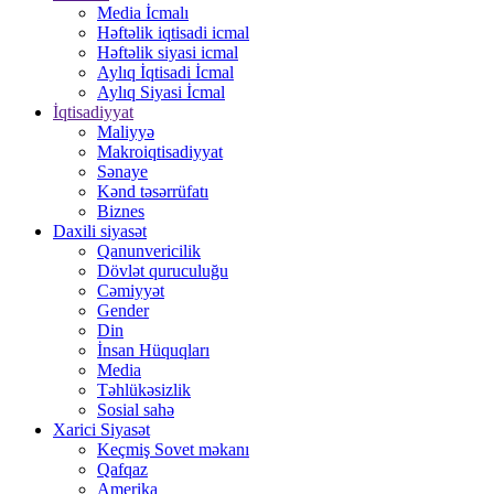
Media İcmalı
Həftəlik iqtisadi icmal
Həftəlik siyasi icmal
Aylıq İqtisadi İcmal
Aylıq Siyasi İcmal
İqtisadiyyat
Maliyyə
Makroiqtisadiyyat
Sənaye
Kənd təsərrüfatı
Biznes
Daxili siyasət
Qanunvericilik
Dövlət quruculuğu
Cəmiyyət
Gender
Din
İnsan Hüquqları
Media
Təhlükəsizlik
Sosial sahə
Xarici Siyasət
Keçmiş Sovet məkanı
Qafqaz
Amerika