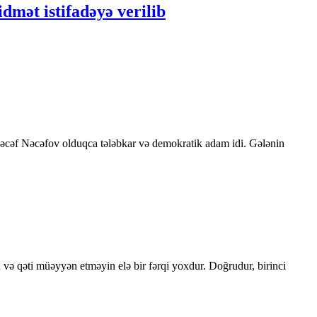
idmət istifadəyə verilib
 Nəcəf Nəcəfov olduqca tələbkar və demokratik adam idi. Gələnin
 və qəti müəyyən etməyin elə bir fərqi yoxdur. Doğrudur, birinci