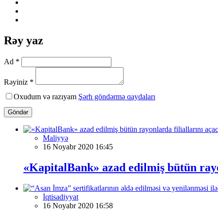
Rəy yaz
Ad *
Rəyiniz *
Oxudum və razıyam
Şərh göndərmə qaydaları
Göndər
Maliyyə
16 Noyabr 2020 16:45
«KapitalBank» azad edilmiş bütün rayo
İqtisadiyyat
16 Noyabr 2020 16:58