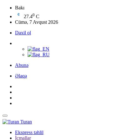
Bakı
0
27.4
C
Cümə, 7 Avqust 2026
Daxil ol
Abunə
Əlaqə
Turan
Ekspress təhlil
İcmallar