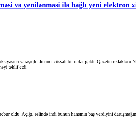
məsi və yenilənməsi ilə bağlı yeni elektron x
ksiyasına yaraşıqlı idmancı cüssəli bir nəfər gəldi. Qəzetin redaktoru
yi təklif etdi.
cbur oldu. Açığı, əslində indi bunun hansının baş verdiyini dartışmağın