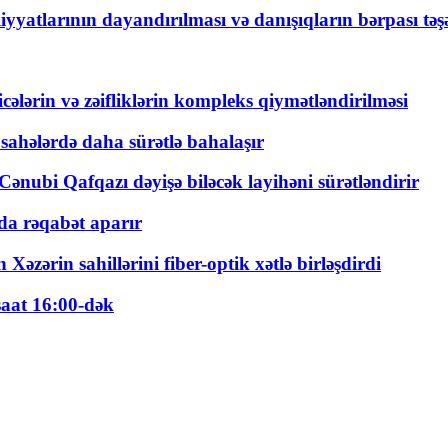
yyatlarının dayandırılması və danışıqların bərpası tə
ticələrin və zəifliklərin kompleks qiymətləndirilməsi
 sahələrdə daha sürətlə bahalaşır
ənubi Qafqazı dəyişə biləcək layihəni sürətləndirir
a rəqabət aparır
zərin sahillərini fiber-optik xətlə birləşdirdi
saat 16:00-dək