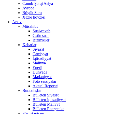
Cənub-Şərqi Asiya
Avropa
Böyük Şərq
Xəzər hövzəsi
Arxiv
Müsahibə
Sual-cavab
Çətin sual
Bizimkiler
Xəbərlər
Siyasət
Cəmiyyət
İqtisadiyyat
Maliyyə
Enerji
Dünyada
Mədəniyyət
Foto sessiyalar
Aktual Reportaj
Buraxılışlar
Bülleten Siyasət
Bülleten İqtisadiyyat
Bülleten Maliyyə
Bülleten Energetika
Söz istəyirəm