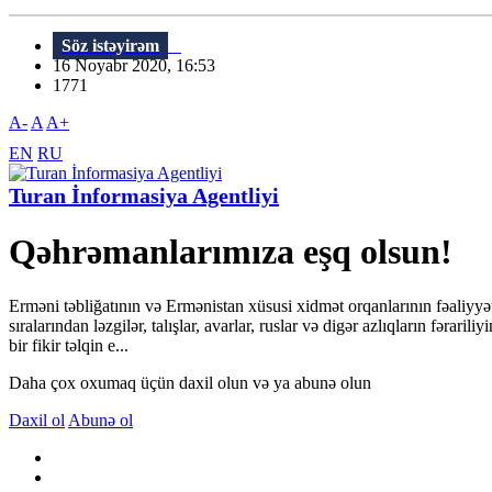
Söz istəyirəm
16 Noyabr 2020, 16:53
1771
A-
A
A+
EN
RU
Turan İnformasiya Agentliyi
Qəhrəmanlarımıza eşq olsun!
Erməni təbliğatının və Ermənistan xüsusi xidmət orqanlarının fəaliyyət
sıralarından ləzgilər, talışlar, avarlar, ruslar və digər azlıqların fəra
bir fikir təlqin e...
Daha çox oxumaq üçün daxil olun və ya abunə olun
Daxil ol
Abunə ol