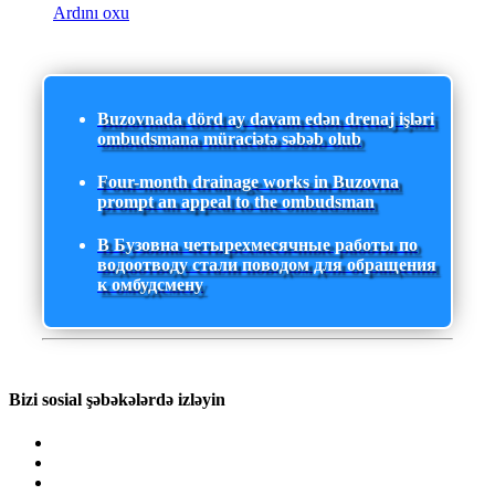
Ardını oxu
Buzovnada dörd ay davam edən drenaj işləri
ombudsmana müraciətə səbəb olub
Four-month drainage works in Buzovna
prompt an appeal to the ombudsman
В Бузовна четырехмесячные работы по
водоотводу стали поводом для обращения
к омбудсмену
Bizi sosial şəbəkələrdə izləyin