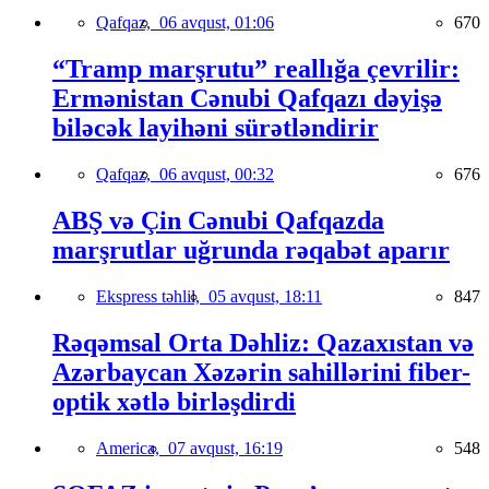
Qafqaz,
06 avqust, 01:06
670
“Tramp marşrutu” reallığa çevrilir:
Ermənistan Cənubi Qafqazı dəyişə
biləcək layihəni sürətləndirir
Qafqaz,
06 avqust, 00:32
676
ABŞ və Çin Cənubi Qafqazda
marşrutlar uğrunda rəqabət aparır
Ekspress təhlil,
05 avqust, 18:11
847
Rəqəmsal Orta Dəhliz: Qazaxıstan və
Azərbaycan Xəzərin sahillərini fiber-
optik xətlə birləşdirdi
America,
07 avqust, 16:19
548