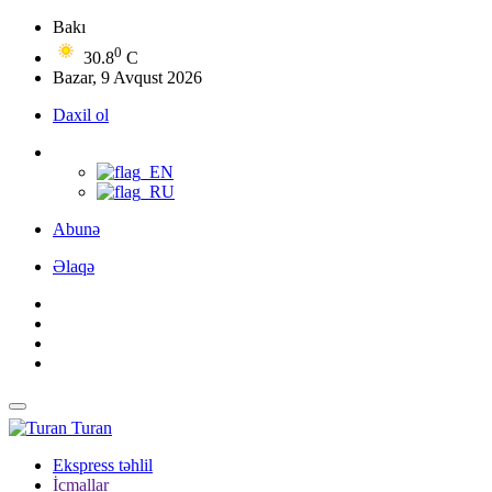
Bakı
0
30.8
C
Bazar, 9 Avqust 2026
Daxil ol
Abunə
Əlaqə
Turan
Ekspress təhlil
İcmallar