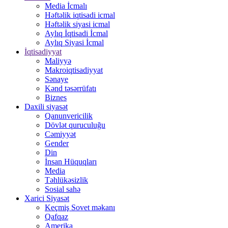
Media İcmalı
Həftəlik iqtisadi icmal
Həftəlik siyasi icmal
Aylıq İqtisadi İcmal
Aylıq Siyasi İcmal
İqtisadiyyat
Maliyyə
Makroiqtisadiyyat
Sənaye
Kənd təsərrüfatı
Biznes
Daxili siyasət
Qanunvericilik
Dövlət quruculuğu
Cəmiyyət
Gender
Din
İnsan Hüquqları
Media
Təhlükəsizlik
Sosial sahə
Xarici Siyasət
Keçmiş Sovet məkanı
Qafqaz
Amerika