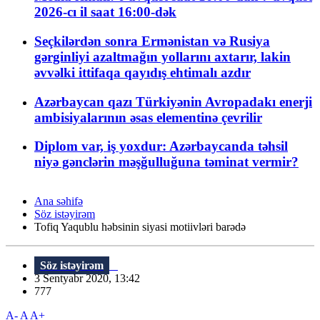
2026-cı il saat 16:00-dək
Seçkilərdən sonra Ermənistan və Rusiya
gərginliyi azaltmağın yollarını axtarır, lakin
əvvəlki ittifaqa qayıdış ehtimalı azdır
Azərbaycan qazı Türkiyənin Avropadakı enerji
ambisiyalarının əsas elementinə çevrilir
Diplom var, iş yoxdur: Azərbaycanda təhsil
niyə gənclərin məşğulluğuna təminat vermir?
Ana səhifə
Söz istəyirəm
Tofiq Yaqublu həbsinin siyasi motiivləri barədə
Söz istəyirəm
3 Sentyabr 2020, 13:42
777
A-
A
A+