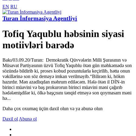
EN
RU
Turan İnformasiya Agentliyi
Tofiq Yaqublu həbsinin siyasi
motiivləri barədə
Bakı/03.09.20/Turan: Demokratik Qüvvələrin Milli Şurasının və
Müsavat Partiyasının üzvü Tofiq Yaqublu ötən gün məhkəmədə son
sözündə bildirib ki, proses kobud pozuntularla keçirilib, hətta onun
vəkillərinə son söz deməyə imkan verilməyib.“Bilirəm ki, hökm
hazırdır. Mən azadlıqdan məhrum ediləcəm. Hələ ötən il DİN-in
birinci müavini və baş prokurorun birinci müavini məni çağırıb
hədələmişdilər ki, ölkə başçısını tənqid etməyə son qoymasam məni
hə...
Daha çox oxumaq üçün daxil olun və ya abunə olun
Daxil ol
Abunə ol