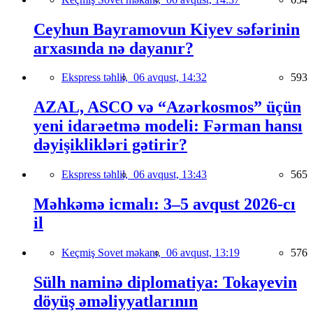
Ceyhun Bayramovun Kiyev səfərinin
arxasında nə dayanır?
Ekspress təhlil,
06 avqust, 14:32
593
AZAL, ASCO və “Azərkosmos” üçün
yeni idarəetmə modeli: Fərman hansı
dəyişiklikləri gətirir?
Ekspress təhlil,
06 avqust, 13:43
565
Məhkəmə icmalı: 3–5 avqust 2026-cı
il
Keçmiş Sovet məkanı,
06 avqust, 13:19
576
Sülh naminə diplomatiya: Tokayevin
döyüş əməliyyatlarının