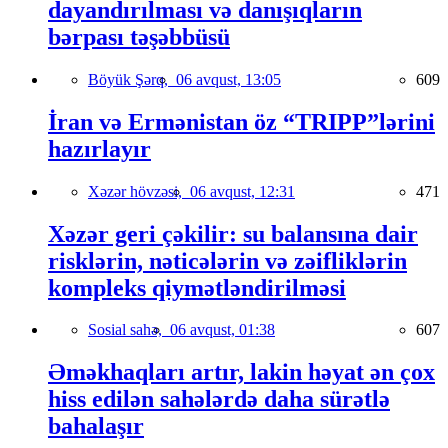
dayandırılması və danışıqların
bərpası təşəbbüsü
Böyük Şərq,
06 avqust, 13:05
609
İran və Ermənistan öz “TRIPP”lərini
hazırlayır
Xəzər hövzəsi,
06 avqust, 12:31
471
Xəzər geri çəkilir: su balansına dair
risklərin, nəticələrin və zəifliklərin
kompleks qiymətləndirilməsi
Sosial sahə,
06 avqust, 01:38
607
Əməkhaqları artır, lakin həyat ən çox
hiss edilən sahələrdə daha sürətlə
bahalaşır