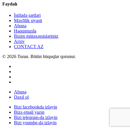
Faydalı
İstifadə şərtləri
Məxfilik siyasti
Abunə
Haqqımızda
Bizim mütəxəssislərimiz
Arxiv
CONTACT AZ
© 2026 Turan. Bütün hüquqlar qorunur.
Abunə
Daxil ol
Bizi facebookda izləyin
Bizə email yazın
Bizi teleqram-da izləyin
Bizi youtube-də izləyin