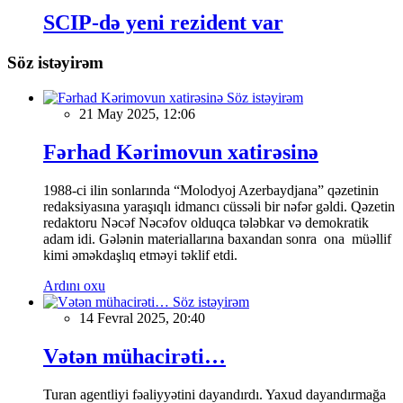
SCIP-də yeni rezident var
Söz istəyirəm
Söz istəyirəm
21 May 2025, 12:06
Fərhad Kərimovun xatirəsinə
1988-ci ilin sonlarında “Molodyoj Azerbaydjana” qəzetinin
redaksiyasına yaraşıqlı idmancı cüssəli bir nəfər gəldi. Qəzetin
redaktoru Nəcəf Nəcəfov olduqca tələbkar və demokratik
adam idi. Gələnin materiallarına baxandan sonra ona müəllif
kimi əməkdaşlıq etməyi təklif etdi.
Ardını oxu
Söz istəyirəm
14 Fevral 2025, 20:40
Vətən mühacirəti…
Turan agentliyi fəaliyyətini dayandırdı. Yaxud dayandırmağa