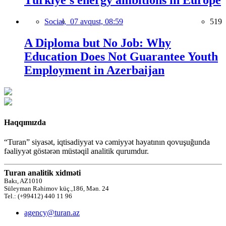
Türkiye’s energy ambitions in Europe
Social,
07 avqust, 08:59
519
A Diploma but No Job: Why
Education Does Not Guarantee Youth
Employment in Azerbaijan
Haqqımızda
“Turan” siyasət, iqtisadiyyat və cəmiyyət həyatının qovuşuğunda
fəaliyyət göstərən müstəqil analitik qurumdur.
Turan analitik xidməti
Bakı, AZ1010
Süleyman Rəhimov küç.,186, Mən. 24
Tel.: (+99412) 440 11 96
agency@turan.az