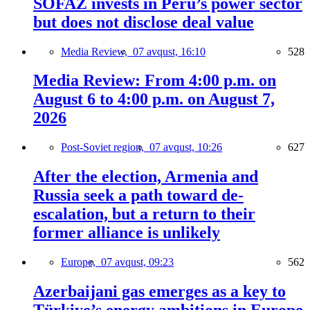
SOFAZ invests in Peru’s power sector
but does not disclose deal value
Media Review,
07 avqust, 16:10
528
Media Review: From 4:00 p.m. on
August 6 to 4:00 p.m. on August 7,
2026
Post-Soviet region,
07 avqust, 10:26
627
After the election, Armenia and
Russia seek a path toward de-
escalation, but a return to their
former alliance is unlikely
Europe,
07 avqust, 09:23
562
Azerbaijani gas emerges as a key to