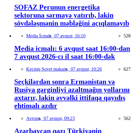
SOFAZ Perunun energetika
sektoruna sərmayə yatırıb, lakin
sövdələşmənin məbləğini açıqlamayıb
Media İcmalı,
07 avqust, 16:10
528
Media icmalı: 6 avqust saat 16:00-dan
7 avqust 2026-cı il saat 16:00-dək
Keçmiş Sovet məkanı,
07 avqust, 10:26
627
Seçkilərdən sonra Ermənistan və
Rusiya gərginliyi azaltmağın yollarını
axtarır, lakin əvvəlki ittifaqa qayıdış
ehtimalı azdır
Avropa,
07 avqust, 09:23
562
Azərbaycan qazı Türkiyənin