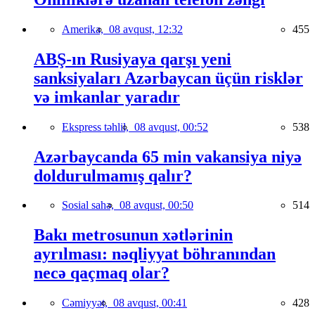
Amerika,
08 avqust, 12:32
455
ABŞ-ın Rusiyaya qarşı yeni
sanksiyaları Azərbaycan üçün risklər
və imkanlar yaradır
Ekspress təhlil,
08 avqust, 00:52
538
Azərbaycanda 65 min vakansiya niyə
doldurulmamış qalır?
Sosial sahə,
08 avqust, 00:50
514
Bakı metrosunun xətlərinin
ayrılması: nəqliyyat böhranından
necə qaçmaq olar?
Cəmiyyət,
08 avqust, 00:41
428