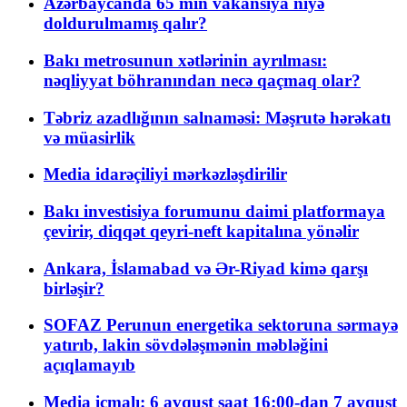
Azərbaycanda 65 min vakansiya niyə
doldurulmamış qalır?
Bakı metrosunun xətlərinin ayrılması:
nəqliyyat böhranından necə qaçmaq olar?
Təbriz azadlığının salnaməsi: Məşrutə hərəkatı
və müasirlik
Media idarəçiliyi mərkəzləşdirilir
Bakı investisiya forumunu daimi platformaya
çevirir, diqqət qeyri-neft kapitalına yönəlir
Ankara, İslamabad və Ər-Riyad kimə qarşı
birləşir?
SOFAZ Perunun energetika sektoruna sərmayə
yatırıb, lakin sövdələşmənin məbləğini
açıqlamayıb
Media icmalı: 6 avqust saat 16:00-dan 7 avqust