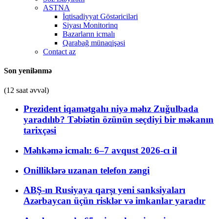
ASTNA
İqtisadiyyat Göstəriciləri
Siyası Monitorinq
Bazarların icmalı
Qarabağ münaqişəsi
Contact az
Son yenilənmə
(12 saat əvvəl)
Prezident iqamətgahı niyə məhz Zuğulbada
yaradılıb? Təbiətin özünün seçdiyi bir məkanın
tarixçəsi
Məhkəmə icmalı: 6–7 avqust 2026-cı il
Onilliklərə uzanan telefon zəngi
ABŞ-ın Rusiyaya qarşı yeni sanksiyaları
Azərbaycan üçün risklər və imkanlar yaradır