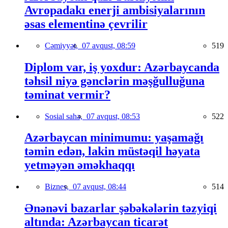
Avropadakı enerji ambisiyalarının
əsas elementinə çevrilir
Cəmiyyət,
07 avqust, 08:59
519
Diplom var, iş yoxdur: Azərbaycanda
təhsil niyə gənclərin məşğulluğuna
təminat vermir?
Sosial sahə,
07 avqust, 08:53
522
Azərbaycan minimumu: yaşamağı
təmin edən, lakin müstəqil həyata
yetməyən əməkhaqqı
Biznes,
07 avqust, 08:44
514
Ənənəvi bazarlar şəbəkələrin təzyiqi
altında: Azərbaycan ticarət