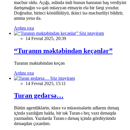
məcbur oldu. Açığı, əslində indi bunun hansının baş verdiyini
dartışmağın və qəti müəyyən etməyin elə bir fərqi yoxdur.
Doğrudur, birinci könüllülüyü, ikinci isə məcburiliyi bildirir,
amma yenə də.
Ardını oxu
Söz istəyirəm
14 Fevral 2025, 20:39
“Turanın məktəbindən keçənlər”
Turanın məktəbindən keçən
Ardını oxu
Söz istəyirəm
14 Fevral 2025, 15:11
Turan gedərsə…
Bütün agentliklərin, idarə və müəssisələrin adlarını dırnaq
içində yazdığım halda, bir tək Turan-ı heç vaxt dırnaqda
yazmadım. Yazılarda Turan-ı dırnaq içində gördüyümdə
dırnaqdan çıxardım.