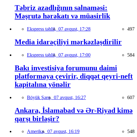
Təbriz azadlığının salnaməsi:
Məşrutə hərəkatı və müasirlik
Ekspress təhlil,
07 avqust, 17:28
497
Media idarəçiliyi mərkəzləşdirilir
Ekspress təhlil,
07 avqust, 17:00
584
Bakı investisiya forumunu daimi
platformaya çevirir, diqqət qeyri-neft
kapitalına yönəlir
Böyük Şərq,
07 avqust, 16:27
607
Ankara, İslamabad və Ər-Riyad kimə
qarşı birləşir?
Amerika,
07 avqust, 16:19
548