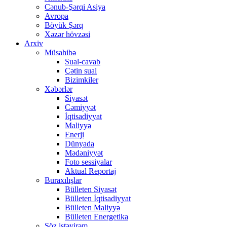
Cənub-Şərqi Asiya
Avropa
Böyük Şərq
Xəzər hövzəsi
Arxiv
Müsahibə
Sual-cavab
Çətin sual
Bizimkiler
Xəbərlər
Siyasət
Cəmiyyət
İqtisadiyyat
Maliyyə
Enerji
Dünyada
Mədəniyyət
Foto sessiyalar
Aktual Reportaj
Buraxılışlar
Bülleten Siyasət
Bülleten İqtisadiyyat
Bülleten Maliyyə
Bülleten Energetika
Söz istəyirəm