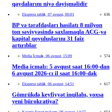
qaydalarını niyə dəyişməlidir
Ekspress təhlil,
07 avqust, 00:03
636
BP və tərəfdaşları hasilatı 8 milyon
ton səviyyəsində saxlamaqla AÇG-yə
kapital qoyuluşlarını 31 faiz
artırıblar
Media İcmalı,
06 avqust, 15:09
574
Media icmalı: 5 avqust saat 16:00-dan
6 avqust 2026-cı il saat 16:00-dək
Ekspress təhlil,
06 avqust, 14:51
617
Gömrükdə keyfiyyət inqilabı, yoxsa
yeni bürokratiya?
Keçmiş Sovet məkanı,
06 avqust, 14:37
654