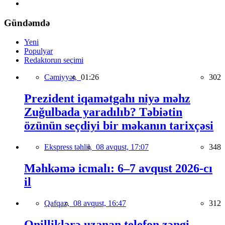
Gündəmdə
Yeni
Populyar
Redaktorun seçimi
Cəmiyyət,
01:26
302
Prezident iqamətgahı niyə məhz
Zuğulbada yaradılıb? Təbiətin
özünün seçdiyi bir məkanın tarixçəsi
Ekspress təhlil,
08 avqust, 17:07
348
Məhkəmə icmalı: 6–7 avqust 2026-cı
il
Qafqaz,
08 avqust, 16:47
312
Onilliklərə uzanan telefon zəngi