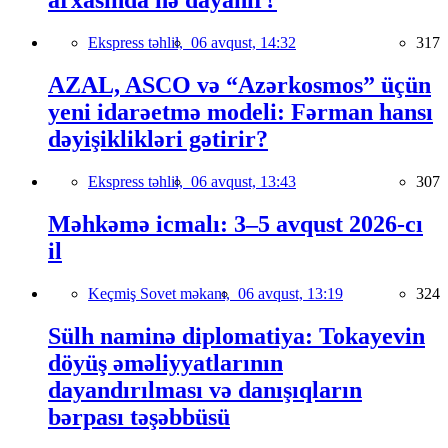
arxasında nə dayanır?
Ekspress təhlil,
06 avqust, 14:32
317
AZAL, ASCO və “Azərkosmos” üçün
yeni idarəetmə modeli: Fərman hansı
dəyişiklikləri gətirir?
Ekspress təhlil,
06 avqust, 13:43
307
Məhkəmə icmalı: 3–5 avqust 2026-cı
il
Keçmiş Sovet məkanı,
06 avqust, 13:19
324
Sülh naminə diplomatiya: Tokayevin
döyüş əməliyyatlarının
dayandırılması və danışıqların
bərpası təşəbbüsü