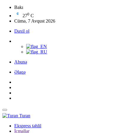
Bakı
0
27
C
Cümə, 7 Avqust 2026
Daxil ol
Abunə
Əlaqə
Turan
Ekspress təhlil
İcmallar