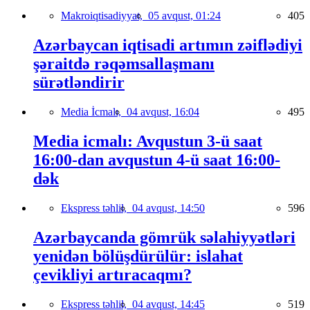
Makroiqtisadiyyat,
05 avqust, 01:24
405
Azərbaycan iqtisadi artımın zəiflədiyi
şəraitdə rəqəmsallaşmanı
sürətləndirir
Media İcmalı,
04 avqust, 16:04
495
Media icmalı: Avqustun 3-ü saat
16:00-dan avqustun 4-ü saat 16:00-
dək
Ekspress təhlil,
04 avqust, 14:50
596
Azərbaycanda gömrük səlahiyyətləri
yenidən bölüşdürülür: islahat
çevikliyi artıracaqmı?
Ekspress təhlil,
04 avqust, 14:45
519