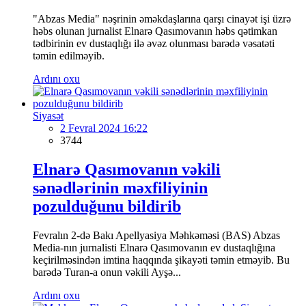
"Abzas Media" nəşrinin əməkdaşlarına qarşı cinayət işi üzrə
həbs olunan jurnalist Elnarə Qasımovanın həbs qətimkan
tədbirinin ev dustaqlığı ilə əvəz olunması barədə vəsatəti
təmin edilməyib.
Ardını oxu
Siyasət
2 Fevral 2024 16:22
3744
Elnarə Qasımovanın vəkili
sənədlərinin məxfiliyinin
pozulduğunu bildirib
Fevralın 2-də Bakı Apellyasiya Məhkəməsi (BAS) Abzas
Media-nın jurnalisti Elnarə Qasımovanın ev dustaqlığına
keçirilməsindən imtina haqqında şikayəti təmin etməyib. Bu
barədə Turan-a onun vəkili Ayşə...
Ardını oxu