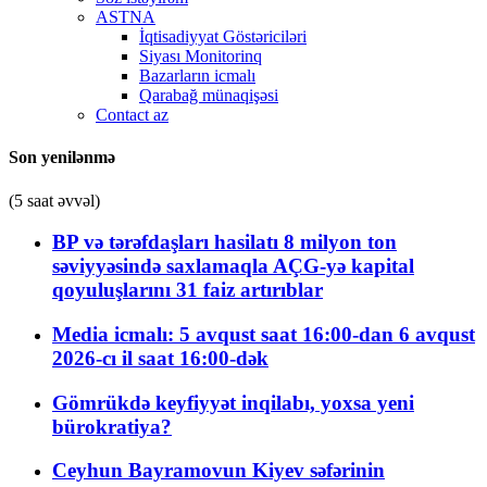
ASTNA
İqtisadiyyat Göstəriciləri
Siyası Monitorinq
Bazarların icmalı
Qarabağ münaqişəsi
Contact az
Son yenilənmə
(5 saat əvvəl)
BP və tərəfdaşları hasilatı 8 milyon ton
səviyyəsində saxlamaqla AÇG-yə kapital
qoyuluşlarını 31 faiz artırıblar
Media icmalı: 5 avqust saat 16:00-dan 6 avqust
2026-cı il saat 16:00-dək
Gömrükdə keyfiyyət inqilabı, yoxsa yeni
bürokratiya?
Ceyhun Bayramovun Kiyev səfərinin