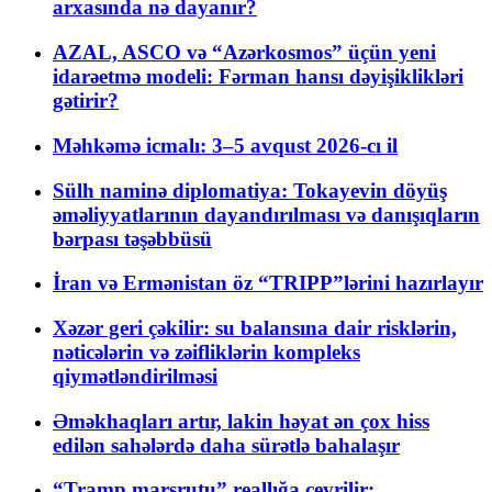
arxasında nə dayanır?
AZAL, ASCO və “Azərkosmos” üçün yeni
idarəetmə modeli: Fərman hansı dəyişiklikləri
gətirir?
Məhkəmə icmalı: 3–5 avqust 2026-cı il
Sülh naminə diplomatiya: Tokayevin döyüş
əməliyyatlarının dayandırılması və danışıqların
bərpası təşəbbüsü
İran və Ermənistan öz “TRIPP”lərini hazırlayır
Xəzər geri çəkilir: su balansına dair risklərin,
nəticələrin və zəifliklərin kompleks
qiymətləndirilməsi
Əməkhaqları artır, lakin həyat ən çox hiss
edilən sahələrdə daha sürətlə bahalaşır
“Tramp marşrutu” reallığa çevrilir: