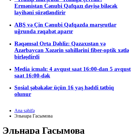
Ermənistan Cənubi Qafqazı dəyişə biləcək
layihəni sürətləndirir
ABŞ və Çin Cənubi Qafqazda marşrutlar
uğrunda rəqabət aparır
Rəqəmsal Orta Dəhliz: Qazaxıstan və
Azərbaycan Xəzərin sahillərini fiber-optik xətlə
birləşdirdi
Media icmalı: 4 avqust saat 16:00-dan 5 avqust
saat 16:00-dək
Sosial şəbəkələr üçün 16 yaş həddi tətbiq
olunur
Ana səhifə
Эльнара Гасымова
Эльнара Гасымова