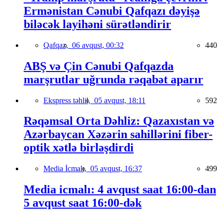
Ermənistan Cənubi Qafqazı dəyişə
biləcək layihəni sürətləndirir
Qafqaz,
06 avqust, 00:32
440
ABŞ və Çin Cənubi Qafqazda
marşrutlar uğrunda rəqabət aparır
Ekspress təhlil,
05 avqust, 18:11
592
Rəqəmsal Orta Dəhliz: Qazaxıstan və
Azərbaycan Xəzərin sahillərini fiber-
optik xətlə birləşdirdi
Media İcmalı,
05 avqust, 16:37
499
Media icmalı: 4 avqust saat 16:00-dan
5 avqust saat 16:00-dək