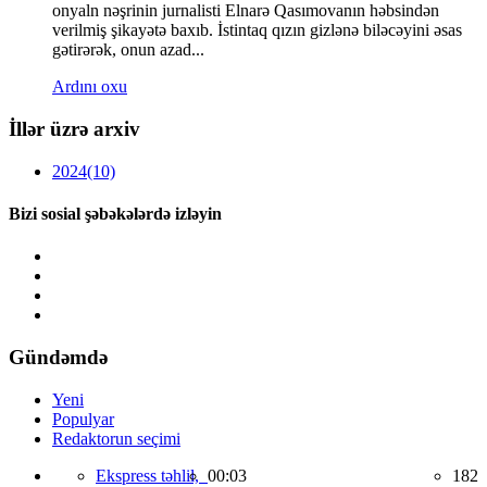
onyaln nəşrinin jurnalisti Elnarə Qasımovanın həbsindən
verilmiş şikayətə baxıb. İstintaq qızın gizlənə biləcəyini əsas
gətirərək, onun azad...
Ardını oxu
İllər üzrə arxiv
2024
(10)
Bizi sosial şəbəkələrdə izləyin
Gündəmdə
Yeni
Populyar
Redaktorun seçimi
Ekspress təhlil,
00:03
182