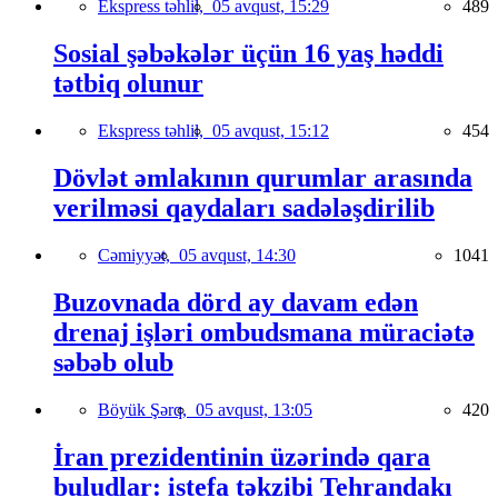
Ekspress təhlil,
05 avqust, 15:29
489
Sosial şəbəkələr üçün 16 yaş həddi
tətbiq olunur
Ekspress təhlil,
05 avqust, 15:12
454
Dövlət əmlakının qurumlar arasında
verilməsi qaydaları sadələşdirilib
Cəmiyyət,
05 avqust, 14:30
1041
Buzovnada dörd ay davam edən
drenaj işləri ombudsmana müraciətə
səbəb olub
Böyük Şərq,
05 avqust, 13:05
420
İran prezidentinin üzərində qara
buludlar: istefa təkzibi Tehrandakı