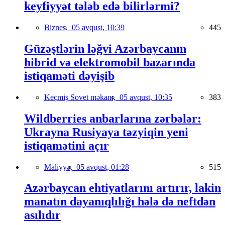
keyfiyyət tələb edə bilirlərmi?
Biznes,
05 avqust, 10:39
445
Güzəştlərin ləğvi Azərbaycanın
hibrid və elektromobil bazarında
istiqaməti dəyişib
Keçmiş Sovet məkanı,
05 avqust, 10:35
383
Wildberries anbarlarına zərbələr:
Ukrayna Rusiyaya təzyiqin yeni
istiqamətini açır
Maliyyə,
05 avqust, 01:28
515
Azərbaycan ehtiyatlarını artırır, lakin
manatın dayanıqlılığı hələ də neftdən
asılıdır