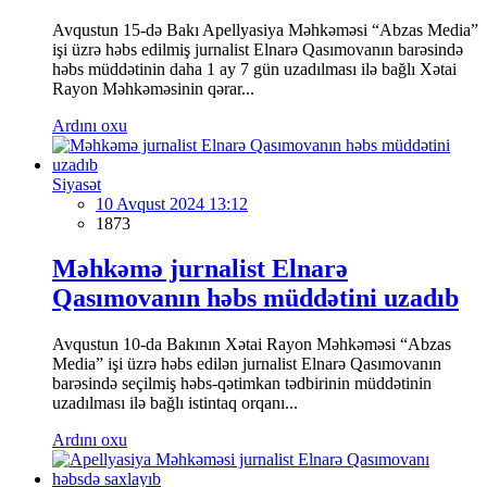
Avqustun 15-də Bakı Apellyasiya Məhkəməsi “Abzas Media”
işi üzrə həbs edilmiş jurnalist Elnarə Qasımovanın barəsində
həbs müddətinin daha 1 ay 7 gün uzadılması ilə bağlı Xətai
Rayon Məhkəməsinin qərar...
Ardını oxu
Siyasət
10 Avqust 2024 13:12
1873
Məhkəmə jurnalist Elnarə
Qasımovanın həbs müddətini uzadıb
Avqustun 10-da Bakının Xətai Rayon Məhkəməsi “Abzas
Media” işi üzrə həbs edilən jurnalist Elnarə Qasımovanın
barəsində seçilmiş həbs-qətimkan tədbirinin müddətinin
uzadılması ilə bağlı istintaq orqanı...
Ardını oxu