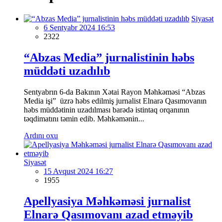
Siyasət
6 Sentyabr 2024 16:53
2322
“Abzas Media” jurnalistinin həbs
müddəti uzadılıb
Sentyabrın 6-da Bakının Xətai Rayon Məhkəməsi “Abzas
Media işi” üzrə həbs edilmiş jurnalist Elnarə Qasımovanın
həbs müddətinin uzadılması barədə istintaq orqanının
təqdimatını təmin edib. Məhkəmənin...
Ardını oxu
Siyasət
15 Avqust 2024 16:27
1955
Apellyasiya Məhkəməsi jurnalist
Elnarə Qasımovanı azad etməyib