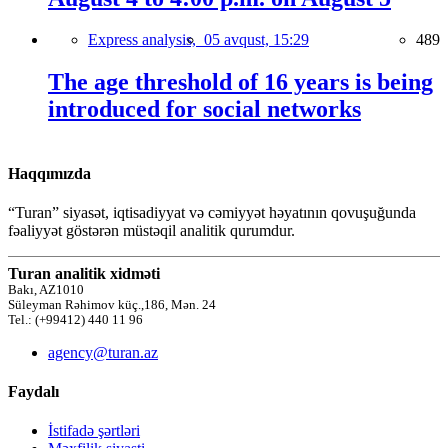
Express analysis,
05 avqust, 15:29
489
The age threshold of 16 years is being
introduced for social networks
Haqqımızda
“Turan” siyasət, iqtisadiyyat və cəmiyyət həyatının qovuşuğunda
fəaliyyət göstərən müstəqil analitik qurumdur.
Turan analitik xidməti
Bakı, AZ1010
Süleyman Rəhimov küç.,186, Mən. 24
Tel.: (+99412) 440 11 96
agency@turan.az
Faydalı
İstifadə şərtləri