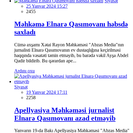
Siyasət
25 Yanvar 2024 15:27
2455
Məhkəmə Elnarə Qasımovanı həbsdə
saxladı
Cümə axşamı Xətai Rayon Məhkəməsi "Abzas Media"nın
jurnalisti Elnarə Qasımovanın ev dustaqlığına keçirilməsi
haqqında vəsatəti təmin etməyib, bu barədə vəkil Ayşa Abdel
Qadir bildirib. Bu qərardan ape...
Ardını oxu
Siyasət
19 Yanvar 2024 17:11
2258
Apellyasiya Məhkəməsi jurnalist
Elnarə Qasımovanı azad etməyib
Yanvarın 19-da Bakı Apellyasiya Məhkəməsi "Abzas Media"