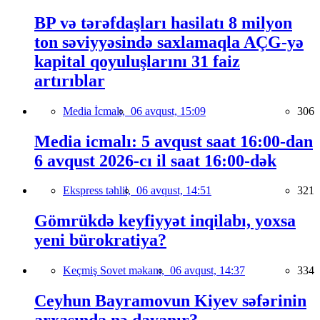
BP və tərəfdaşları hasilatı 8 milyon
ton səviyyəsində saxlamaqla AÇG-yə
kapital qoyuluşlarını 31 faiz
artırıblar
Media İcmalı,
06 avqust, 15:09
306
Media icmalı: 5 avqust saat 16:00-dan
6 avqust 2026-cı il saat 16:00-dək
Ekspress təhlil,
06 avqust, 14:51
321
Gömrükdə keyfiyyət inqilabı, yoxsa
yeni bürokratiya?
Keçmiş Sovet məkanı,
06 avqust, 14:37
334
Ceyhun Bayramovun Kiyev səfərinin