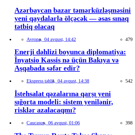
Azərbaycan bazar təmərküzləşməsini
yeni qaydalarla ölçəcək — əsas sınaq
tətbiq olacaq
Avropa,
04 avqust, 14:42
479
Enerji dəhlizi boyunca diplomatiya:
İnyatsio Kassis nə üçün Bakıya və
Aşqabada səfər edir?
Ekspress təhlil,
04 avqust, 14:38
542
İstehsalat qəzalarına qarşı yeni
sığorta modeli: sistem yenilənir,
risklər azalacaqmı?
Caucasus,
06 avqust, 01:06
398