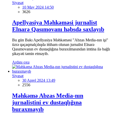
Siyasət
10 May 2024 14:50
3626
Apellyasiya Məhkəməsi jurnalist
Elnarə Qasımovanı həbsdə saxlayıb
Bu gün Bakı Apellyasiya Məhkəməsi "Abzas Media-nın işi"
üzrə qaçaqmalçılıqda ittiham olunan jurnalist Elnarə
Qasımovanın ev dustaqlığına buraxılmasından imtina ilə bağlı
şikayəti təmin etməyib.
Ardını oxu
Siyasət
30 Aprel 2024 13:49
2556
Məhkəmə Abzas Media-nın
jurnalistini ev dustaqlığına
buraxmayıb