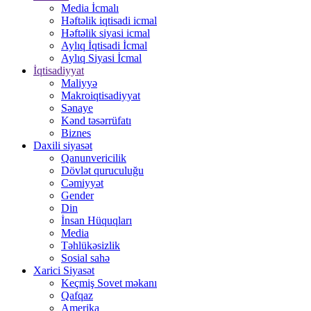
Media İcmalı
Həftəlik iqtisadi icmal
Həftəlik siyasi icmal
Aylıq İqtisadi İcmal
Aylıq Siyasi İcmal
İqtisadiyyat
Maliyyə
Makroiqtisadiyyat
Sənaye
Kənd təsərrüfatı
Biznes
Daxili siyasət
Qanunvericilik
Dövlət quruculuğu
Cəmiyyət
Gender
Din
İnsan Hüquqları
Media
Təhlükəsizlik
Sosial sahə
Xarici Siyasət
Keçmiş Sovet məkanı
Qafqaz
Amerika