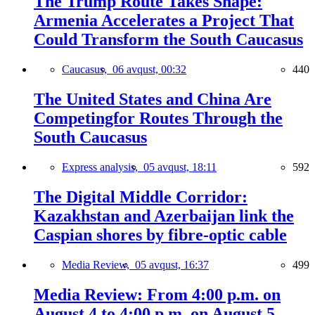
The Trump Route Takes Shape:
Armenia Accelerates a Project That
Could Transform the South Caucasus
Caucasus,
06 avqust, 00:32
440
The United States and China Are
Competingfor Routes Through the
South Caucasus
Express analysis,
05 avqust, 18:11
592
The Digital Middle Corridor:
Kazakhstan and Azerbaijan link the
Caspian shores by fibre-optic cable
Media Review,
05 avqust, 16:37
499
Media Review: From 4:00 p.m. on
August 4 to 4:00 p.m. on August 5