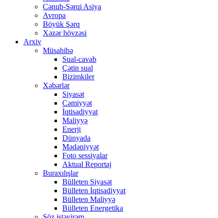
Cənub-Şərqi Asiya
Avropa
Böyük Şərq
Xəzər hövzəsi
Arxiv
Müsahibə
Sual-cavab
Çətin sual
Bizimkiler
Xəbərlər
Siyasət
Cəmiyyət
İqtisadiyyat
Maliyyə
Enerji
Dünyada
Mədəniyyət
Foto sessiyalar
Aktual Reportaj
Buraxılışlar
Bülleten Siyasət
Bülleten İqtisadiyyat
Bülleten Maliyyə
Bülleten Energetika
Söz istəyirəm