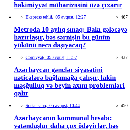
hakimiyyət mübarizəsini üzə çıxarır
Ekspress təhlil,
05 avqust, 12:27
487
Metroda 10 aylıq sınaq: Bakı gələcəyə
hazırlaşır, bəs sərnişin bu günün
yükünü necə daşıyacaq?
Cəmiyyət,
05 avqust, 11:57
437
Azərbaycan gənclər siyasətini
nəticələrə bağlamağa çalışır, lakin
məşğulluq və beyin axını problemləri
qalır
Sosial sahə,
05 avqust, 10:44
450
Azərbaycanın kommunal hesabı:
vətəndaşlar daha çox ödəyirlər, bəs