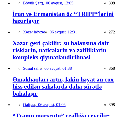
Böyük Şərq,
06 avqust, 13:05
308
İran və Ermənistan öz “TRIPP”lərini
hazırlayır
Xəzər hövzəsi,
06 avqust, 12:31
272
Xəzər geri çəkilir: su balansına dair
risklərin, nəticələrin və zəifliklərin
kompleks qiymətləndirilməsi
Sosial sahə,
06 avqust, 01:38
368
Əməkhaqları artır, lakin həyat ən çox
hiss edilən sahələrdə daha sürətlə
bahalaşır
Qafqaz,
06 avqust, 01:06
398
“Tramp marşrutu” reallığa çevrilir: