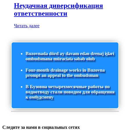
Неудачная диверсификация
ответственности
Читать далее
Buzovnada dörd ay davam edən drenaj işləri
ombudsmana müraciətə səbəb olub
Four-month drainage works in Buzovna
prompt an appeal to the ombudsman
В Бузовна четырехмесячные работы по
водоотводу стали поводом для обращения
к омбудсмену
Следите за нами в социальных сетях