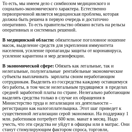
То есть, мы имеем дело с симбиозом медицинского и
социально-экономического характера. Естественно
первопричиной является медицинская проблема, которая
должна быть решена в первую очередь и достаточно
оперативно. То есть правительство обязано встать на рельсы
оперативных и системных решений.
В медицинской области:
обязательное поголовное ношение
масок, выделение средств для укрепления иммунитета
населения, усиление пропаганды защиты от коронавируса,
усиление карантина и мер дезинфекции.
В экономической сфере:
Обязать как легальные, так и
нелегальные, полулегальные рентабельные экономические
субъекты выплачивать зарплаты своим неработающим
сотрудникам. Выделить из госсредства каждому оставшемуся
без работы, в том числе нелегальным трудящимся в пределах
средней заработной платы по стране. Нелегально работающим
выделять средства только в случае их обращения в
Министерство труда и легализации их деятельности –
регистрации как налогоплательщика. Этот шаг приведет к
существенной легализации серой экономики. На поддержку 1
млн. работников потребует 600 млн. манат в месяц. Надо
учесть, что эти средства не уйдут в офшоры или в матрас. Они
станут стимулирующим фактором спроса, торговли,