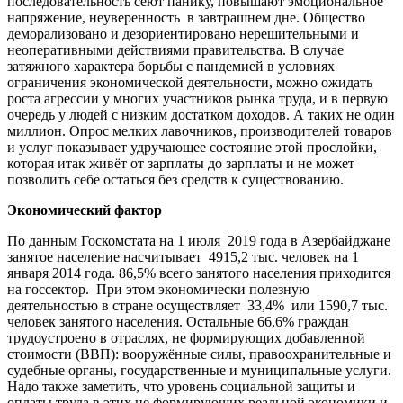
последовательность сеют панику, повышают эмоциональное
напряжение, неуверенность в завтрашнем дне. Общество
деморализовано и дезориентировано нерешительными и
неоперативными действиями правительства. В случае
затяжного характера борьбы с пандемией в условиях
ограничения экономической деятельности, можно ожидать
роста агрессии у многих участников рынка труда, и в первую
очередь у людей с низким достатком доходов. А таких не один
миллион. Опрос мелких лавочников, производителей товаров
и услуг показывает удручающее состояние этой прослойки,
которая итак живёт от зарплаты до зарплаты и не может
позволить себе остаться без средств к существованию.
Экономический фактор
По данным Госкомстата на 1 июля 2019 года в Азербайджане
занятое население насчитывает 4915,2 тыс. человек на 1
января 2014 года. 86,5% всего занятого населения приходится
на госсектор. При этом экономически полезную
деятельностью в стране осуществляет 33,4% или 1590,7 тыс.
человек занятого населения. Остальные 66,6% граждан
трудоустроено в отраслях, не формирующих добавленной
стоимости (ВВП): вооружённые силы, правоохранительные и
судебные органы, государственные и муниципальные услуги.
Надо также заметить, что уровень социальной защиты и
оплаты труда в этих не формирующих реальной экономики и