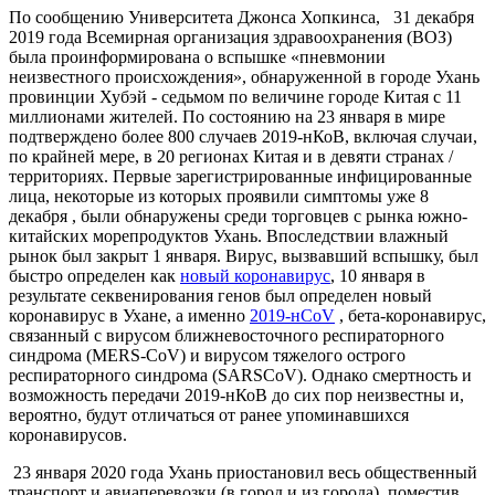
По сообщению Университета Джонса Хопкинса, 31 декабря
2019 года Всемирная организация здравоохранения (ВОЗ)
была проинформирована о вспышке «пневмонии
неизвестного происхождения», обнаруженной в городе Ухань
провинции Хубэй - седьмом по величине городе Китая с 11
миллионами жителей. По состоянию на 23 января в мире
подтверждено более 800 случаев 2019-нКоВ, включая случаи,
по крайней мере, в 20 регионах Китая и в девяти странах /
территориях. Первые зарегистрированные инфицированные
лица, некоторые из которых проявили симптомы уже 8
декабря , были обнаружены среди торговцев с рынка южно-
китайских морепродуктов Ухань. Впоследствии влажный
рынок был закрыт 1 января. Вирус, вызвавший вспышку, был
быстро определен как
новый коронавирус
, 10 января в
результате секвенирования генов был определен новый
коронавирус в Ухане, а именно
2019-нCoV
, бета-коронавирус,
связанный с вирусом ближневосточного респираторного
синдрома (MERS-CoV) и вирусом тяжелого острого
респираторного синдрома (SARSCoV). Однако смертность и
возможность передачи 2019-нКоВ до сих пор неизвестны и,
вероятно, будут отличаться от ранее упоминавшихся
коронавирусов.
23 января 2020 года Ухань приостановил весь общественный
транспорт и авиаперевозки (в город и из города), поместив