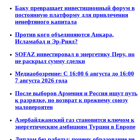
Баку превращает инвестиционный форум в
постоянную платформу для привлечения
ненефтяного капитала
Против кого объединяются Анкара,
Исламабад и Эр-Рияд?
SOFAZ инвестировал в энергетику Перу, но
не раскрыл сумму сделки
Медиаобозрение: С 16:00 6 августа до 16:00
7 августа 2026 года
После выборов Армения и Россия ищут путь
к разрядке, но возврат к прежнему союзу
маловероятен
Азербайджанский газ становится ключом к
энергетическим амбициям Турции в Европе
Диплом без работы: почему образование не