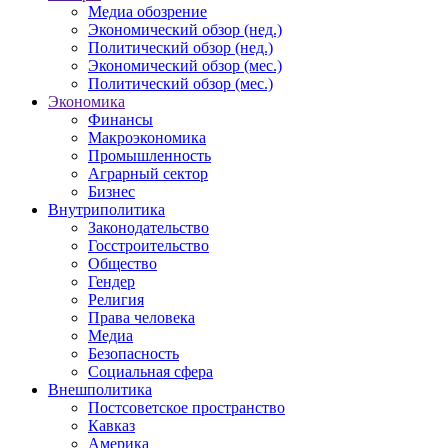
Медиа обозрение
Экономический обзор (нед.)
Политический обзор (нед.)
Экономический обзор (мес.)
Политический обзор (мес.)
Экономика
Финансы
Макроэкономика
Промышленность
Аграрный сектор
Бизнес
Внутриполитика
Законодательство
Госстроительство
Общество
Гендер
Религия
Права человека
Медиа
Безопасность
Социальная сфера
Внешполитика
Постсоветское пространство
Кавказ
Америка