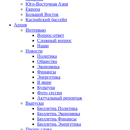
Юго-Восточная Азия
Европа
Большой Восток
Каспийский бассейн
Архив
Интервью
Вопрос-ответ
Сложный вопрос
Наши
Новости
Политика
Общество
Экономика
Финансы
Энергетика
В мире
Культура
Фото сессии
Актуальный репортаж
Выпуски
Бюллетнь Политика
Бюллетнь Экономика
Бюллетнь Финансы
Бюллетнь Энергетика
Прошу слова