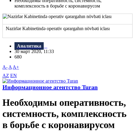
Необходимы оперативность, системность,
комплексность в борьбе с коронавирусом
Nazirlər Kabinetində operativ qərargahın növbəti iclası
Аналитика
30 март 2020, 11:33
680
A-
A
A+
AZ
EN
Информационное агентство Turan
Необходимы оперативность,
системность, комплексность
в борьбе с коронавирусом