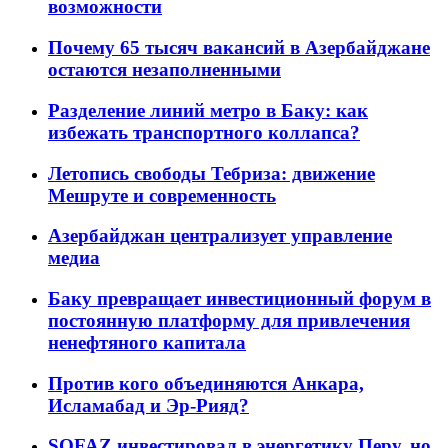
возможности
Почему 65 тысяч вакансий в Азербайджане
остаются незаполненными
Разделение линий метро в Баку: как
избежать транспортного коллапса?
Летопись свободы Тебриза: движение
Мешруте и современность
Азербайджан централизует управление
медиа
Баку превращает инвестиционный форум в
постоянную платформу для привлечения
ненефтяного капитала
Против кого объединяются Анкара,
Исламабад и Эр-Рияд?
SOFAZ инвестировал в энергетику Перу, но