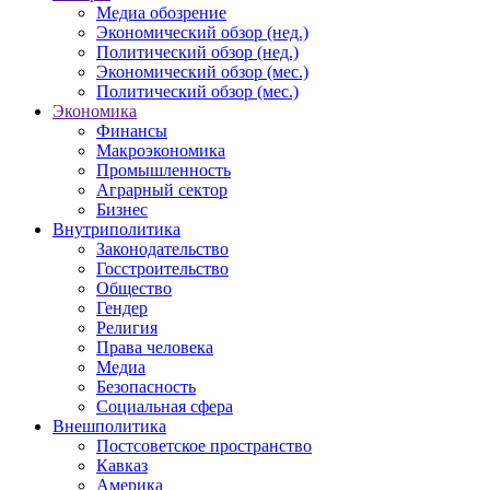
Медиа обозрение
Экономический обзор (нед.)
Политический обзор (нед.)
Экономический обзор (мес.)
Политический обзор (мес.)
Экономика
Финансы
Макроэкономика
Промышленность
Аграрный сектор
Бизнес
Внутриполитика
Законодательство
Госстроительство
Общество
Гендер
Религия
Права человека
Медиа
Безопасность
Социальная сфера
Внешполитика
Постсоветское пространство
Кавказ
Америка