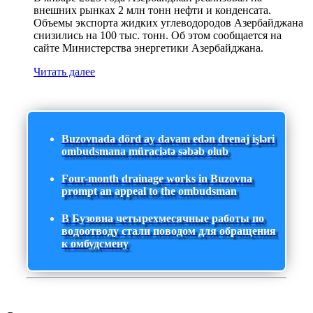
внешних рынках 2 млн тонн нефти и конденсата.
Объемы экспорта жидких углеводородов Азербайджана
снизились на 100 тыс. тонн. Об этом сообщается на
сайте Министерства энергетики Азербайджана.
Читать далее
Buzovnada dörd ay davam edən drenaj işləri
ombudsmana müraciətə səbəb olub
Four-month drainage works in Buzovna
prompt an appeal to the ombudsman
В Бузовна четырехмесячные работы по
водоотводу стали поводом для обращения
к омбудсмену