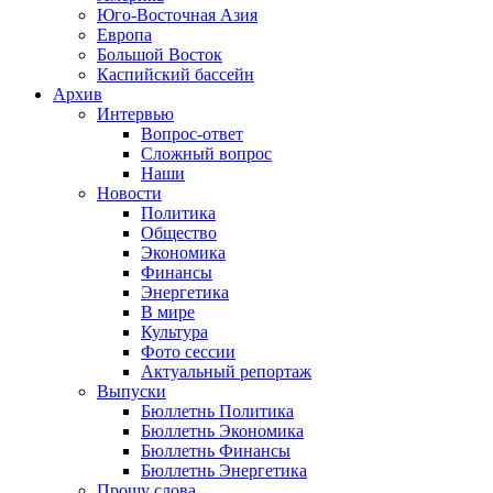
Юго-Восточная Азия
Европа
Большой Восток
Каспийский бассейн
Архив
Интервью
Вопрос-ответ
Сложный вопрос
Наши
Новости
Политика
Общество
Экономика
Финансы
Энергетика
В мире
Культура
Фото сессии
Актуальный репортаж
Выпуски
Бюллетнь Политика
Бюллетнь Экономика
Бюллетнь Финансы
Бюллетнь Энергетика
Прошу слова