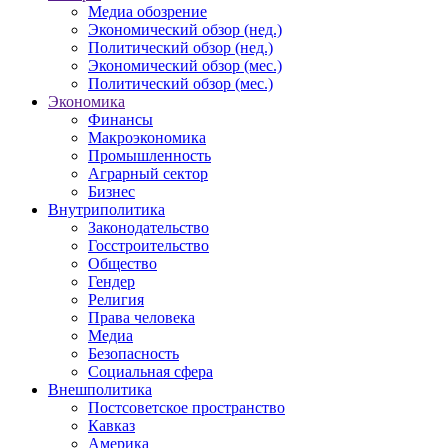
Медиа обозрение
Экономический обзор (нед.)
Политический обзор (нед.)
Экономический обзор (мес.)
Политический обзор (мес.)
Экономика
Финансы
Макроэкономика
Промышленность
Аграрный сектор
Бизнес
Внутриполитика
Законодательство
Госстроительство
Общество
Гендер
Религия
Права человека
Медиа
Безопасность
Социальная сфера
Внешполитика
Постсоветское пространство
Кавказ
Америка