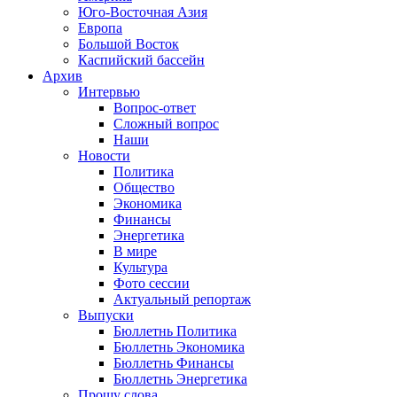
Юго-Восточная Азия
Европа
Большой Восток
Каспийский бассейн
Архив
Интервью
Вопрос-ответ
Сложный вопрос
Наши
Новости
Политика
Общество
Экономика
Финансы
Энергетика
В мире
Культура
Фото сессии
Актуальный репортаж
Выпуски
Бюллетнь Политика
Бюллетнь Экономика
Бюллетнь Финансы
Бюллетнь Энергетика
Прошу слова