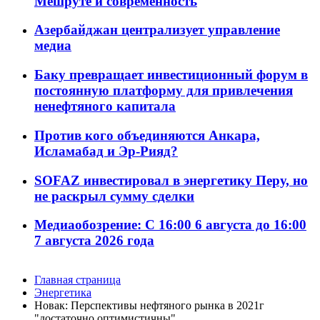
Мешруте и современность
Азербайджан централизует управление
медиа
Баку превращает инвестиционный форум в
постоянную платформу для привлечения
ненефтяного капитала
Против кого объединяются Анкара,
Исламабад и Эр-Рияд?
SOFAZ инвестировал в энергетику Перу, но
не раскрыл сумму сделки
Медиаобозрение: С 16:00 6 августа до 16:00
7 августа 2026 года
Главная страница
Энергетика
Новак: Перспективы нефтяного рынка в 2021г
"достаточно оптимистичны"