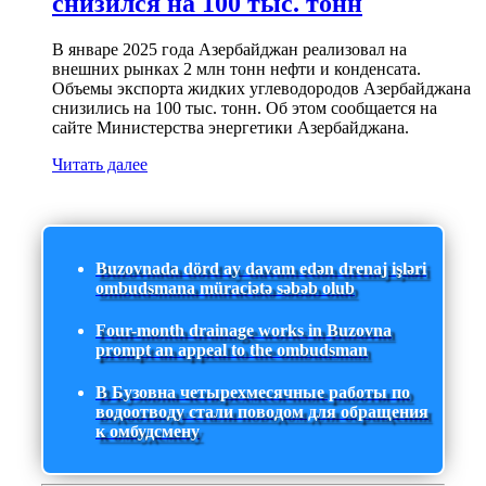
снизился на 100 тыс. тонн
В январе 2025 года Азербайджан реализовал на
внешних рынках 2 млн тонн нефти и конденсата.
Объемы экспорта жидких углеводородов Азербайджана
снизились на 100 тыс. тонн. Об этом сообщается на
сайте Министерства энергетики Азербайджана.
Читать далее
Buzovnada dörd ay davam edən drenaj işləri
ombudsmana müraciətə səbəb olub
Four-month drainage works in Buzovna
prompt an appeal to the ombudsman
В Бузовна четырехмесячные работы по
водоотводу стали поводом для обращения
к омбудсмену