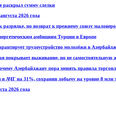
не раскрыл сумму сделки
 августа 2026 года
 разрядке, но возврат к прежнему союзу маловеро
энергетическим амбициям Турции в Европе
гарантирует трудоустройство молодёжи в Азербайд
ая покрывает выживание, но не самостоятельную 
почему Азербайджану пора менять правила торгов
в АЧГ на 31%, сохранив добычу на уровне 8 млн 
уста 2026 года