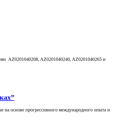
дами AZ0201040208, AZ0201040240, AZ0201040265 и
ках”
е на основе прогрессивного международного опыта и