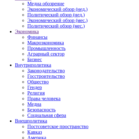
Медиа обозрение
Экономический обзор (нед.)
Политический обзор (нед.)
Экономический обзор (мес.)
Политический обзор (мес.)
Экономика
Финансы
Макроэкономика
Промышленность
Аграрный сектор
Бизнес
Внутриполитика
Законодательство
Госстроительство
Общество
Гендер
Религия
Права человека
Медиа
Безопасность
Социальная сфера
Внешполитика
Постсоветское пространство
Кавказ
Америка