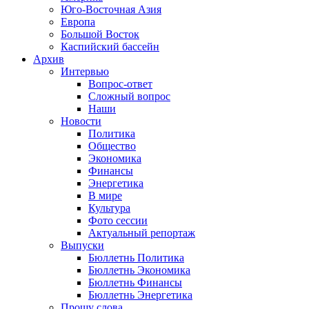
Юго-Восточная Азия
Европа
Большой Восток
Каспийский бассейн
Архив
Интервью
Вопрос-ответ
Сложный вопрос
Наши
Новости
Политика
Общество
Экономика
Финансы
Энергетика
В мире
Культура
Фото сессии
Актуальный репортаж
Выпуски
Бюллетнь Политика
Бюллетнь Экономика
Бюллетнь Финансы
Бюллетнь Энергетика
Прошу слова