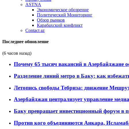
ASTNA
Экономическое обозрение
Политический Мониторинг
Обзор рынков
Карабахский конфликт
Contact az
Последнее обновление
(6 часов назад)
Почему 65 тысяч вакансий в Азербайджане 
Разделение линий метро в Баку: как избежат
Летопись свободы Тебриза: движение Мешрут
Азербайджан централизует управление меди
Баку превращает инвестиционный форум в п
Против кого объединяются Анкара, Исламаб