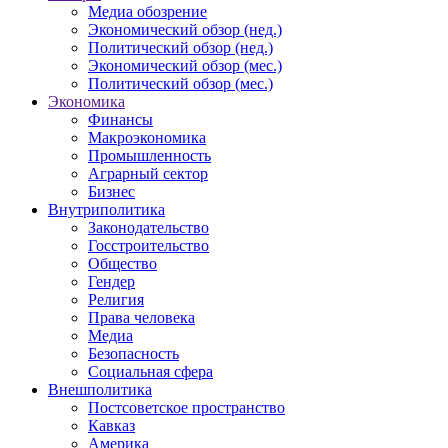
Медиа обозрение
Экономический обзор (нед.)
Политический обзор (нед.)
Экономический обзор (мес.)
Политический обзор (мес.)
Экономика
Финансы
Макроэкономика
Промышленность
Аграрный сектор
Бизнес
Внутриполитика
Законодательство
Госстроительство
Общество
Гендер
Религия
Права человека
Медиа
Безопасность
Социальная сфера
Внешполитика
Постсоветское пространство
Кавказ
Америка