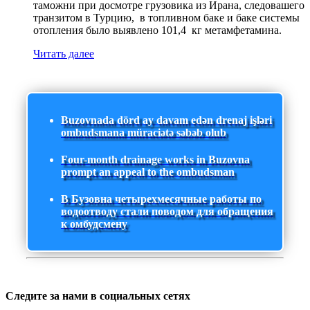
таможни при досмотре грузовика из Ирана, следовашего
транзитом в Турцию, в топливном баке и баке системы
отопления было выявлено 101,4 кг метамфетамина.
Читать далее
Buzovnada dörd ay davam edən drenaj işləri
ombudsmana müraciətə səbəb olub
Four-month drainage works in Buzovna
prompt an appeal to the ombudsman
В Бузовна четырехмесячные работы по
водоотводу стали поводом для обращения
к омбудсмену
Следите за нами в социальных сетях