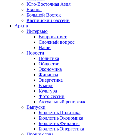
Юго-Восточная Азия
Европа
Большой Восток
Каспийский бассейн
Архив
Интервью
Вопрос-ответ
Сложный вопрос
Наши
Новости
Политика
Общество
Экономика
Финансы
Энергетика
В мире
Культура
Фото сессии
Актуальный репортаж
Выпуски
Бюллетнь Политика
Бюллетнь Экономика
Бюллетнь Финансы
Бюллетнь Энергетика
Прошу слова