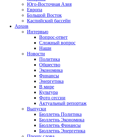
Юго-Восточная Азия
Европа
Большой Восток
Каспийский бассейн
Архив
Интервью
Вопрос-ответ
Сложный вопрос
Наши
Новости
Политика
Общество
Экономика
Финансы
Энергетика
В мире
Культура
Фото сессии
Актуальный репортаж
Выпуски
Бюллетнь Политика
Бюллетнь Экономика
Бюллетнь Финансы
Бюллетнь Энергетика
Прошу слова