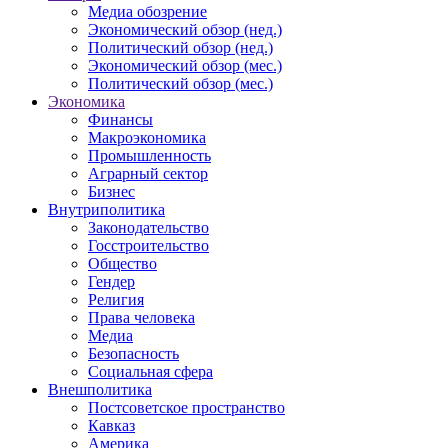
Медиа обозрение
Экономический обзор (нед.)
Политический обзор (нед.)
Экономический обзор (мес.)
Политический обзор (мес.)
Экономика
Финансы
Макроэкономика
Промышленность
Аграрный сектор
Бизнес
Внутриполитика
Законодательство
Госстроительство
Общество
Гендер
Религия
Права человека
Медиа
Безопасность
Социальная сфера
Внешполитика
Постсоветское пространство
Кавказ
Америка