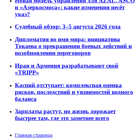
Новая модель управления для AZAL, ASCO
и «Азеркосмоса»: какие изменения несёт
указ?
Судебный обзор: 3–5 августа 2026 года
Дипломатия во имя мира: инициатива
Токаева о прекращении боевых действий и
возобновлении переговоров
Иран и Армения разрабатывают свой
«TRIPP»
Каспий отступает: комплексная оценка
рисков, последствий и уязвимостей водного
баланса
Зарплаты растут, но жизнь дорожает
быстрее там, где это заметнее всего
Главная страница