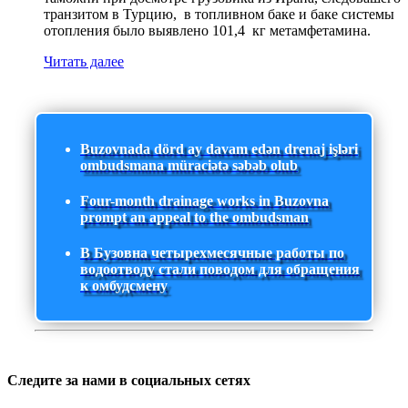
транзитом в Турцию, в топливном баке и баке системы
отопления было выявлено 101,4 кг метамфетамина.
Читать далее
Buzovnada dörd ay davam edən drenaj işləri
ombudsmana müraciətə səbəb olub
Four-month drainage works in Buzovna
prompt an appeal to the ombudsman
В Бузовна четырехмесячные работы по
водоотводу стали поводом для обращения
к омбудсмену
Следите за нами в социальных сетях