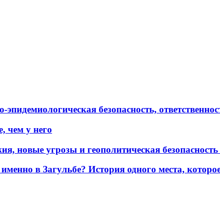
эпидемиологическая безопасность, ответственност
, чем у него
жия, новые угрозы и геополитическая безопасност
именно в Загульбе? История одного места, которо