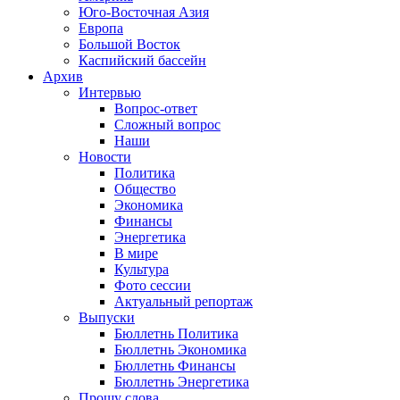
Юго-Восточная Азия
Европа
Большой Восток
Каспийский бассейн
Архив
Интервью
Вопрос-ответ
Сложный вопрос
Наши
Новости
Политика
Общество
Экономика
Финансы
Энергетика
В мире
Культура
Фото сессии
Актуальный репортаж
Выпуски
Бюллетнь Политика
Бюллетнь Экономика
Бюллетнь Финансы
Бюллетнь Энергетика
Прошу слова