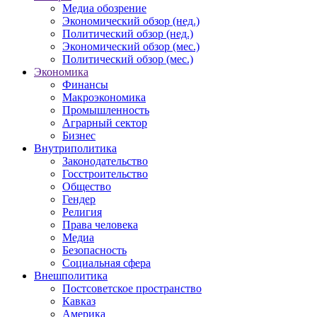
Медиа обозрение
Экономический обзор (нед.)
Политический обзор (нед.)
Экономический обзор (мес.)
Политический обзор (мес.)
Экономика
Финансы
Макроэкономика
Промышленность
Аграрный сектор
Бизнес
Внутриполитика
Законодательство
Госстроительство
Общество
Гендер
Религия
Права человека
Медиа
Безопасность
Социальная сфера
Внешполитика
Постсоветское пространство
Кавказ
Америка