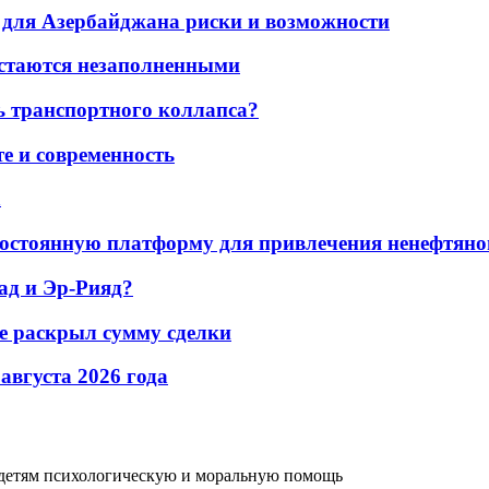
для Азербайджана риски и возможности
остаются незаполненными
ь транспортного коллапса?
е и современность
а
остоянную платформу для привлечения ненефтяно
ад и Эр-Рияд?
не раскрыл сумму сделки
 августа 2026 года
 детям психологическую и моральную помощь