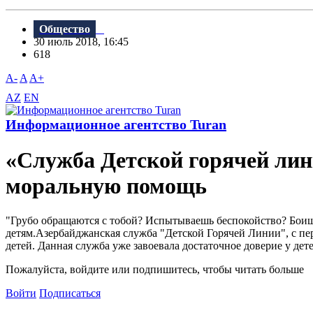
Общество
30 июль 2018, 16:45
618
A-
A
A+
AZ
EN
Информационное агентство Turan
«Служба Детской горячей лин
моральную помощь
"Грубо обращаются с тобой? Испытываешь беспокойство? Боиш
детям.Азербайджанская служба "Детской Горячей Линии", с п
детей. Данная служба уже завоевала достаточное доверие у дете
Пожалуйста, войдите или подпишитесь, чтобы читать больше
Войти
Подписаться