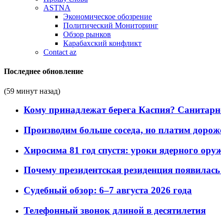
ASTNA
Экономическое обозрение
Политический Мониторинг
Обзор рынков
Карабахский конфликт
Contact az
Последнее обновление
(59 минут назад)
Кому принадлежат берега Каспия? Санитарно-
Производим больше соседа, но платим дороже
Хиросима 81 год спустя: уроки ядерного ору
Почему президентская резиденция появилась 
Судебный обзор: 6–7 августа 2026 года
Телефонный звонок длиной в десятилетия