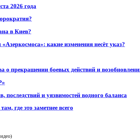
уста 2026 года
бюрократия?
ана в Киев?
«Азеркосмоса»: какие изменения несёт указ?
а о прекращении боевых действий и возобновлени
P»
в, последствий и уязвимостей водного баланса
ам, где это заметнее всего
идео)