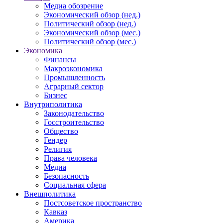
Медиа обозрение
Экономический обзор (нед.)
Политический обзор (нед.)
Экономический обзор (мес.)
Политический обзор (мес.)
Экономика
Финансы
Макроэкономика
Промышленность
Аграрный сектор
Бизнес
Внутриполитика
Законодательство
Госстроительство
Общество
Гендер
Религия
Права человека
Медиа
Безопасность
Социальная сфера
Внешполитика
Постсоветское пространство
Кавказ
Америка