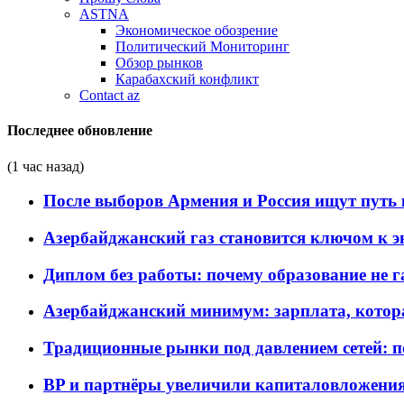
ASTNA
Экономическое обозрение
Политический Мониторинг
Обзор рынков
Карабахский конфликт
Contact az
Последнее обновление
(1 час назад)
После выборов Армения и Россия ищут путь к
Азербайджанский газ становится ключом к 
Диплом без работы: почему образование не 
Азербайджанский минимум: зарплата, котор
Традиционные рынки под давлением сетей: 
BP и партнёры увеличили капиталовложения 