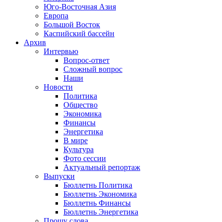
Юго-Восточная Азия
Европа
Большой Восток
Каспийский бассейн
Архив
Интервью
Вопрос-ответ
Сложный вопрос
Наши
Новости
Политика
Общество
Экономика
Финансы
Энергетика
В мире
Культура
Фото сессии
Актуальный репортаж
Выпуски
Бюллетнь Политика
Бюллетнь Экономика
Бюллетнь Финансы
Бюллетнь Энергетика
Прошу слова