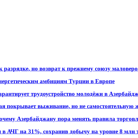
 разрядке, но возврат к прежнему союзу маловеро
энергетическим амбициям Турции в Европе
гарантирует трудоустройство молодёжи в Азербайд
ая покрывает выживание, но не самостоятельную 
почему Азербайджану пора менять правила торгов
в АЧГ на 31%, сохранив добычу на уровне 8 млн 