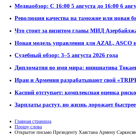
Медиаобзор: С 16:00 5 августа до 16:00 6 авг
Революция качества на таможне или новая 
Что стоит за визитом главы МИД Азербайдж
Новая модель управления для AZAL, ASCO и 
Судебный обзор: 3–5 августа 2026 года
Дипломатия во имя мира: инициатива Токаев
Иран и Армения разрабатывают свой «TRIP
Каспий отступает: комплексная оценка риско
Зарплаты растут, но жизнь дорожает быстрее т
Главная страница
Прошу слова
Открытое письмо Президенту Хаястана Армену Саркися