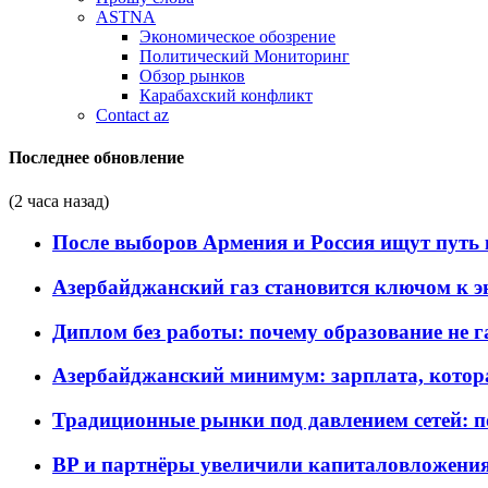
ASTNA
Экономическое обозрение
Политический Мониторинг
Обзор рынков
Карабахский конфликт
Contact az
Последнее обновление
(2 часа назад)
После выборов Армения и Россия ищут путь к
Азербайджанский газ становится ключом к 
Диплом без работы: почему образование не 
Азербайджанский минимум: зарплата, котор
Традиционные рынки под давлением сетей: 
BP и партнёры увеличили капиталовложения 