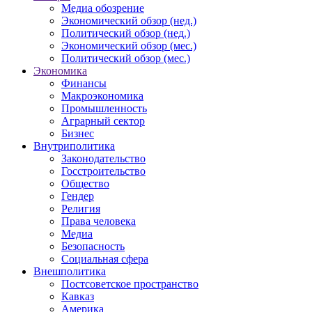
Медиа обозрение
Экономический обзор (нед.)
Политический обзор (нед.)
Экономический обзор (мес.)
Политический обзор (мес.)
Экономика
Финансы
Макроэкономика
Промышленность
Аграрный сектор
Бизнес
Внутриполитика
Законодательство
Госстроительство
Общество
Гендер
Религия
Права человека
Медиа
Безопасность
Социальная сфера
Внешполитика
Постсоветское пространство
Кавказ
Америка