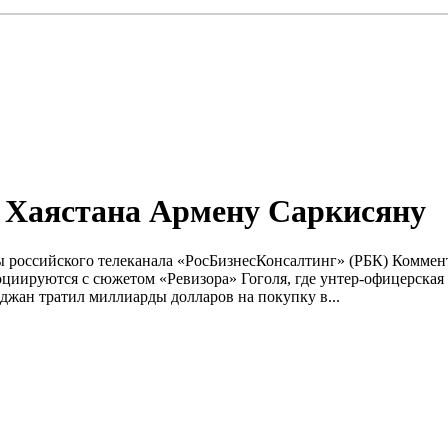
 Хаястана Армену Саркисяну
ы российского телеканала «РосБизнесКонсалтинг» (РБК) Коммент
оциируются с сюжетом «Ревизора» Гоголя, где унтер-офицерская
жан тратил миллиарды долларов на покупку в...