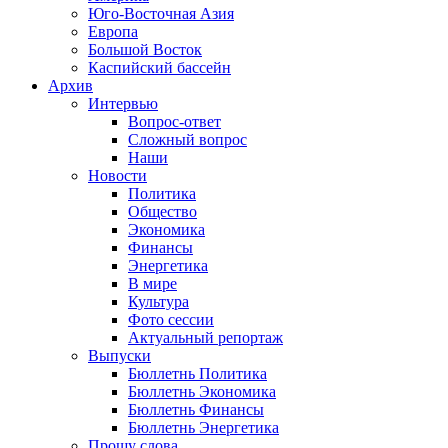
Юго-Восточная Азия
Европа
Большой Восток
Каспийский бассейн
Архив
Интервью
Вопрос-ответ
Сложный вопрос
Наши
Новости
Политика
Общество
Экономика
Финансы
Энергетика
В мире
Культура
Фото сессии
Актуальный репортаж
Выпуски
Бюллетнь Политика
Бюллетнь Экономика
Бюллетнь Финансы
Бюллетнь Энергетика
Прошу слова