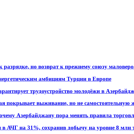
 разрядке, но возврат к прежнему союзу маловеро
энергетическим амбициям Турции в Европе
гарантирует трудоустройство молодёжи в Азербайд
ая покрывает выживание, но не самостоятельную 
почему Азербайджану пора менять правила торгов
в АЧГ на 31%, сохранив добычу на уровне 8 млн 