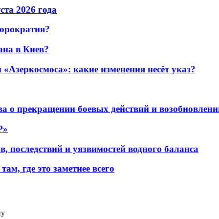
уста 2026 года
бюрократия?
ана в Киев?
«Азеркосмоса»: какие изменения несёт указ?
а о прекращении боевых действий и возобновлени
P»
в, последствий и уязвимостей водного баланса
ам, где это заметнее всего
ну