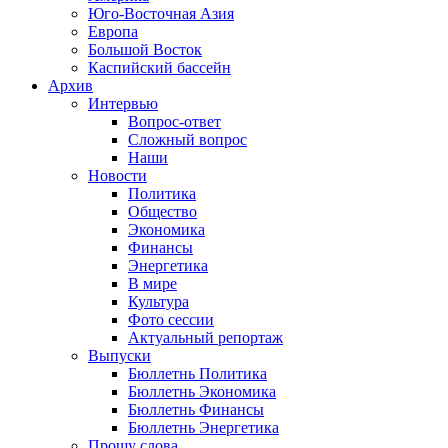
Юго-Восточная Азия
Европа
Большой Восток
Каспийский бассейн
Архив
Интервью
Вопрос-ответ
Сложный вопрос
Наши
Новости
Политика
Общество
Экономика
Финансы
Энергетика
В мире
Культура
Фото сессии
Актуальный репортаж
Выпуски
Бюллетнь Политика
Бюллетнь Экономика
Бюллетнь Финансы
Бюллетнь Энергетика
Прошу слова