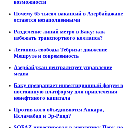
возможности
Почему 65 тысяч вакансий в Азербайджане
остаются незаполненными
Разделение линий метро в Баку: как
избежать транспортного коллапса?
Летопись свободы Тебриза: движение
Мешруте и современность
Азербайджан централизует управление
медиа
Баку превращает инвестиционный форум в
постоянную платформу для привлечения
ненефтяного капитала
Против кого объединяются Анкара,
Исламабад и Эр-Рияд?
SOFAZ инвестировал в энергетику Перу, но