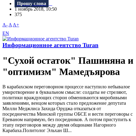
Прошу слова
1 ноябрь 2018, 10:50
375
A-
A
A+
EN
Информационное агентство Turan
"Сухой остаток" Пашиняна и
"оптимизм" Мамедъярова
B карабахском переговорном процессе наступило небывалое
умиротворение в буквальном смысле: солдаты не стреляют,
политики враждующих сторон обмениваются миробивыми
заявлениями, венцом которых стало предложение депутата
Милли Меджлиса Захида Оруджа отказаться от
посредничества Минской группы ОБСЕ и вести переговоры с
Ереваном напрямую, без посредников. А потом приступить к
этапу переговоров между двумя общинами Нагорного
Карабаха.Политолог Эльхан Ш...