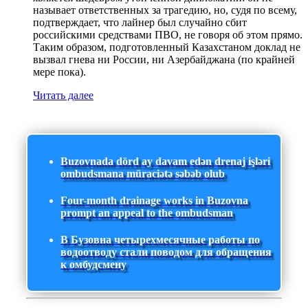
называет ответственных за трагедию, но, судя по всему,
подтверждает, что лайнер был случайно сбит
российскими средствами ПВО, не говоря об этом прямо.
Таким образом, подготовленный Казахстаном доклад не
вызвал гнева ни России, ни Азербайджана (по крайней
мере пока).
Читать далее
Buzovnada dörd ay davam edən drenaj işləri
ombudsmana müraciətə səbəb olub
Four-month drainage works in Buzovna
prompt an appeal to the ombudsman
В Бузовна четырехмесячные работы по
водоотводу стали поводом для обращения
к омбудсмену