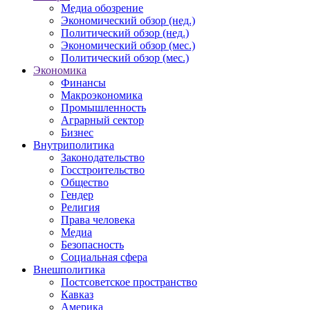
Медиа обозрение
Экономический обзор (нед.)
Политический обзор (нед.)
Экономический обзор (мес.)
Политический обзор (мес.)
Экономика
Финансы
Макроэкономика
Промышленность
Аграрный сектор
Бизнес
Внутриполитика
Законодательство
Госстроительство
Общество
Гендер
Религия
Права человека
Медиа
Безопасность
Социальная сфера
Внешполитика
Постсоветское пространство
Кавказ
Америка