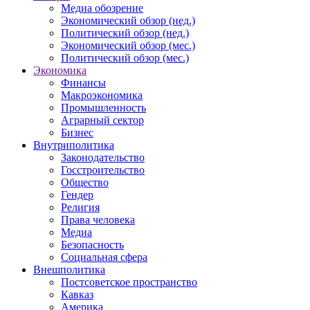
Медиа обозрение
Экономический обзор (нед.)
Политический обзор (нед.)
Экономический обзор (мес.)
Политический обзор (мес.)
Экономика
Финансы
Макроэкономика
Промышленность
Аграрный сектор
Бизнес
Внутриполитика
Законодательство
Госстроительство
Общество
Гендер
Религия
Права человека
Медиа
Безопасность
Социальная сфера
Внешполитика
Постсоветское пространство
Кавказ
Америка