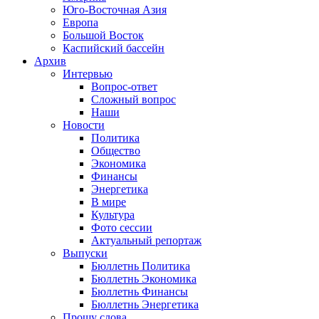
Юго-Восточная Азия
Европа
Большой Восток
Каспийский бассейн
Архив
Интервью
Вопрос-ответ
Сложный вопрос
Наши
Новости
Политика
Общество
Экономика
Финансы
Энергетика
В мире
Культура
Фото сессии
Актуальный репортаж
Выпуски
Бюллетнь Политика
Бюллетнь Экономика
Бюллетнь Финансы
Бюллетнь Энергетика
Прошу слова