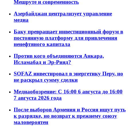
Мешруте и современность
Азербайджан централизует управление
медиа
Баку превращает инвестиционный форум в
постоянную платформу для привлечения
ненефтяного капитала
Против кого объединяются Анкара,
Исламабад и Эр-Рияд?
SOFAZ инвестировал в энергетику Перу, но
не раскрыл сумму сделки
Медиаобозрение: С 16:00 6 августа до 16:00
7 августа 2026 года
После выборов Армения и Россия ищут путь
к разрядке, но возврат к прежнему союзу
маловероятен