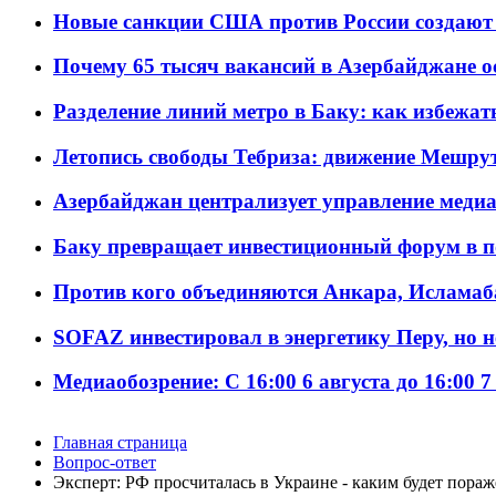
Новые санкции США против России создают 
Почему 65 тысяч вакансий в Азербайджане 
Разделение линий метро в Баку: как избежат
Летопись свободы Тебриза: движение Мешрут
Азербайджан централизует управление меди
Баку превращает инвестиционный форум в п
Против кого объединяются Анкара, Исламаб
SOFAZ инвестировал в энергетику Перу, но 
Медиаобозрение: С 16:00 6 августа до 16:00 7
Главная страница
Вопрос-ответ
Эксперт: РФ просчиталась в Украине - каким будет пора