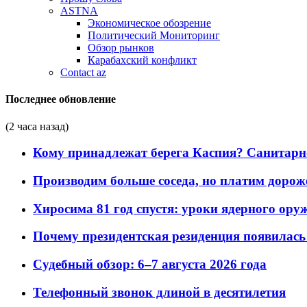
ASTNA
Экономическое обозрение
Политический Мониторинг
Обзор рынков
Карабахский конфликт
Contact az
Последнее обновление
(2 часа назад)
Кому принадлежат берега Каспия? Санитарно-
Производим больше соседа, но платим дороже
Хиросима 81 год спустя: уроки ядерного ору
Почему президентская резиденция появилась 
Судебный обзор: 6–7 августа 2026 года
Телефонный звонок длиной в десятилетия