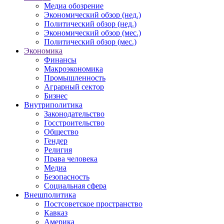
Медиа обозрение
Экономический обзор (нед.)
Политический обзор (нед.)
Экономический обзор (мес.)
Политический обзор (мес.)
Экономика
Финансы
Макроэкономика
Промышленность
Аграрный сектор
Бизнес
Внутриполитика
Законодательство
Госстроительство
Общество
Гендер
Религия
Права человека
Медиа
Безопасность
Социальная сфера
Внешполитика
Постсоветское пространство
Кавказ
Америка