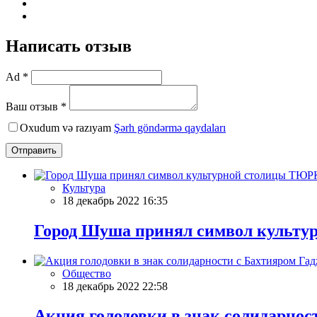
Написать отзыв
Ad *
Ваш отзыв *
Oxudum və razıyam
Şərh göndərmə qaydaları
Отправить
Культура
18 декабрь 2022 16:35
Город Шуша принял символ культ
Общество
18 декабрь 2022 22:58
Акция голодовки в знак солидарно