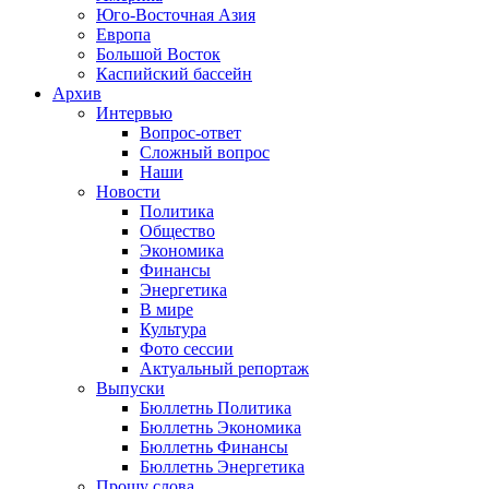
Юго-Восточная Азия
Европа
Большой Восток
Каспийский бассейн
Архив
Интервью
Вопрос-ответ
Сложный вопрос
Наши
Новости
Политика
Общество
Экономика
Финансы
Энергетика
В мире
Культура
Фото сессии
Актуальный репортаж
Выпуски
Бюллетнь Политика
Бюллетнь Экономика
Бюллетнь Финансы
Бюллетнь Энергетика
Прошу слова