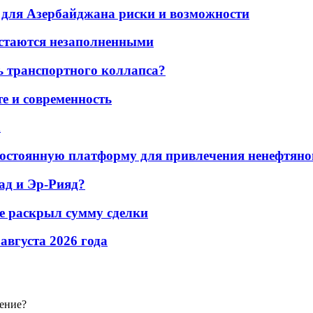
для Азербайджана риски и возможности
остаются незаполненными
ь транспортного коллапса?
е и современность
а
остоянную платформу для привлечения ненефтяно
ад и Эр-Рияд?
не раскрыл сумму сделки
 августа 2026 года
жение?