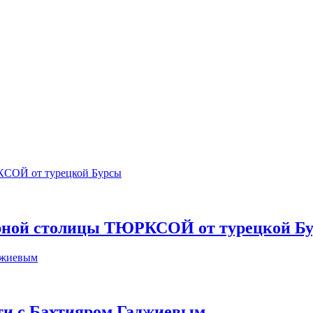
урной столицы ТЮРКСОЙ от турецкой Б
сти с Бахтияром Гаджиевым