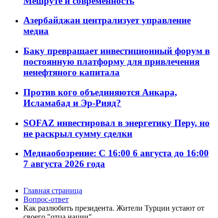
Мешруте и современность
Азербайджан централизует управление
медиа
Баку превращает инвестиционный форум в
постоянную платформу для привлечения
ненефтяного капитала
Против кого объединяются Анкара,
Исламабад и Эр-Рияд?
SOFAZ инвестировал в энергетику Перу, но
не раскрыл сумму сделки
Медиаобозрение: С 16:00 6 августа до 16:00
7 августа 2026 года
Главная страница
Вопрос-ответ
Как разлюбить президента. Жители Турции устают от
своего "отца нации"