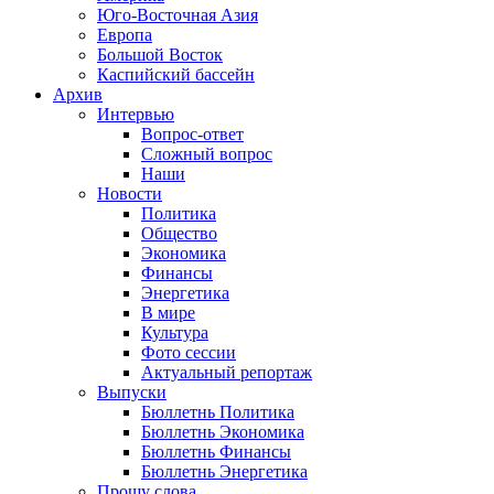
Юго-Восточная Азия
Европа
Большой Восток
Каспийский бассейн
Архив
Интервью
Вопрос-ответ
Сложный вопрос
Наши
Новости
Политика
Общество
Экономика
Финансы
Энергетика
В мире
Культура
Фото сессии
Актуальный репортаж
Выпуски
Бюллетнь Политика
Бюллетнь Экономика
Бюллетнь Финансы
Бюллетнь Энергетика
Прошу слова