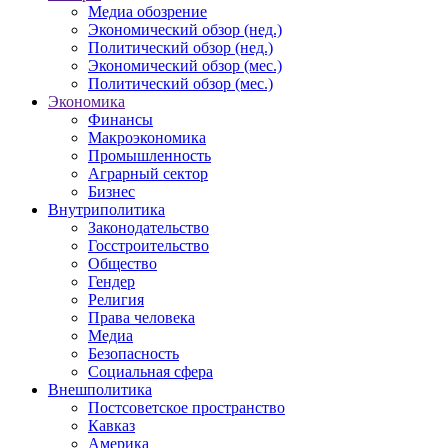
Медиа обозрение
Экономический обзор (нед.)
Политический обзор (нед.)
Экономический обзор (мес.)
Политический обзор (мес.)
Экономика
Финансы
Макроэкономика
Промышленность
Аграрный сектор
Бизнес
Внутриполитика
Законодательство
Госстроительство
Общество
Гендер
Религия
Права человека
Медиа
Безопасность
Социальная сфера
Внешполитика
Постсоветское пространство
Кавказ
Америка