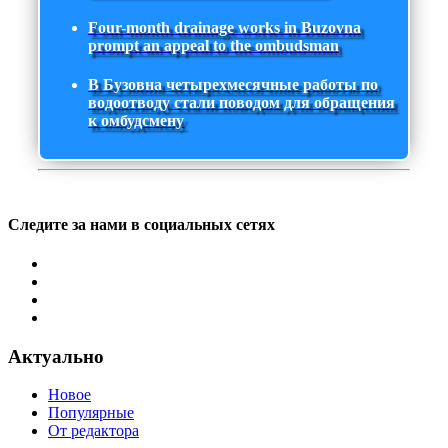
Four-month drainage works in Buzovna
prompt an appeal to the ombudsman
В Бузовна четырехмесячные работы по
водоотводу стали поводом для обращения
к омбудсмену
Следите за нами в социальных сетях
Актуально
Новое
Популярные
От редактора