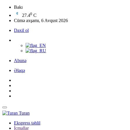
Bakı
0
27.4
C
Cümə axşamı, 6 Avqust 2026
Daxil ol
Abunə
Əlaqə
Turan
Ekspress təhlil
İcmallar