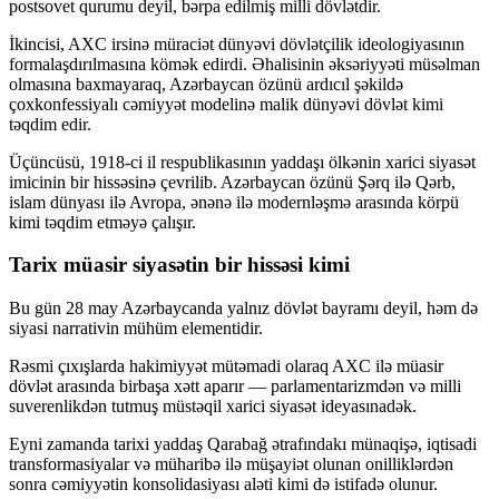
postsovet qurumu deyil, bərpa edilmiş milli dövlətdir.
İkincisi, AXC irsinə müraciət dünyəvi dövlətçilik ideologiyasının
formalaşdırılmasına kömək edirdi. Əhalisinin əksəriyyəti müsəlman
olmasına baxmayaraq, Azərbaycan özünü ardıcıl şəkildə
çoxkonfessiyalı cəmiyyət modelinə malik dünyəvi dövlət kimi
təqdim edir.
Üçüncüsü, 1918-ci il respublikasının yaddaşı ölkənin xarici siyasət
imicinin bir hissəsinə çevrilib. Azərbaycan özünü Şərq ilə Qərb,
islam dünyası ilə Avropa, ənənə ilə modernləşmə arasında körpü
kimi təqdim etməyə çalışır.
Tarix müasir siyasətin bir hissəsi kimi
Bu gün 28 may Azərbaycanda yalnız dövlət bayramı deyil, həm də
siyasi narrativin mühüm elementidir.
Rəsmi çıxışlarda hakimiyyət mütəmadi olaraq AXC ilə müasir
dövlət arasında birbaşa xətt aparır — parlamentarizmdən və milli
suverenlikdən tutmuş müstəqil xarici siyasət ideyasınadək.
Eyni zamanda tarixi yaddaş Qarabağ ətrafındakı münaqişə, iqtisadi
transformasiyalar və müharibə ilə müşayiət olunan onilliklərdən
sonra cəmiyyətin konsolidasiyası aləti kimi də istifadə olunur.