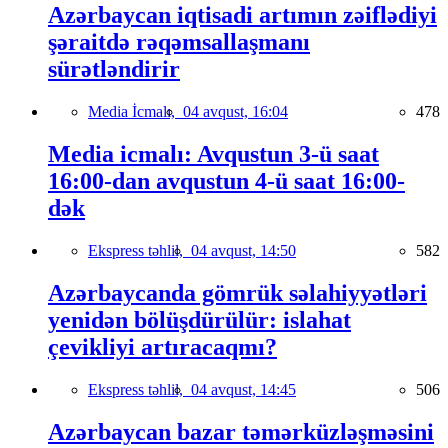
Azərbaycan iqtisadi artımın zəiflədiyi
şəraitdə rəqəmsallaşmanı
sürətləndirir
Media İcmalı,
04 avqust, 16:04
478
Media icmalı: Avqustun 3-ü saat
16:00-dan avqustun 4-ü saat 16:00-
dək
Ekspress təhlil,
04 avqust, 14:50
582
Azərbaycanda gömrük səlahiyyətləri
yenidən bölüşdürülür: islahat
çevikliyi artıracaqmı?
Ekspress təhlil,
04 avqust, 14:45
506
Azərbaycan bazar təmərküzləşməsini