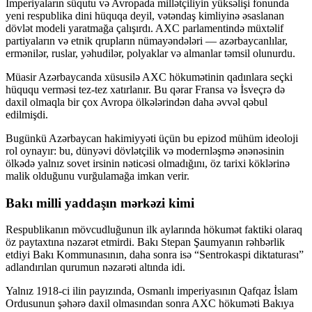
İmperiyaların süqutu və Avropada millətçiliyin yüksəlişi fonunda
yeni respublika dini hüquqa deyil, vətəndaş kimliyinə əsaslanan
dövlət modeli yaratmağa çalışırdı. AXC parlamentində müxtəlif
partiyaların və etnik qrupların nümayəndələri — azərbaycanlılar,
ermənilər, ruslar, yəhudilər, polyaklar və almanlar təmsil olunurdu.
Müasir Azərbaycanda xüsusilə AXC hökumətinin qadınlara seçki
hüququ verməsi tez-tez xatırlanır. Bu qərar Fransa və İsveçrə də
daxil olmaqla bir çox Avropa ölkələrindən daha əvvəl qəbul
edilmişdi.
Bugünkü Azərbaycan hakimiyyəti üçün bu epizod mühüm ideoloji
rol oynayır: bu, dünyəvi dövlətçilik və modernləşmə ənənəsinin
ölkədə yalnız sovet irsinin nəticəsi olmadığını, öz tarixi köklərinə
malik olduğunu vurğulamağa imkan verir.
Bakı milli yaddaşın mərkəzi kimi
Respublikanın mövcudluğunun ilk aylarında hökumət faktiki olaraq
öz paytaxtına nəzarət etmirdi. Bakı Stepan Şaumyanın rəhbərlik
etdiyi Bakı Kommunasının, daha sonra isə “Sentrokaspi diktaturası”
adlandırılan qurumun nəzarəti altında idi.
Yalnız 1918-ci ilin payızında, Osmanlı imperiyasının Qafqaz İslam
Ordusunun şəhərə daxil olmasından sonra AXC hökuməti Bakıya