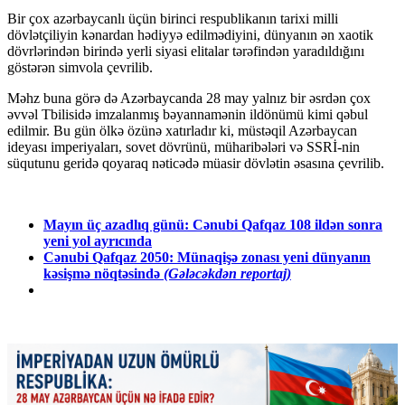
Bir çox azərbaycanlı üçün birinci respublikanın tarixi milli
dövlətçiliyin kənardan hədiyyə edilmədiyini, dünyanın ən xaotik
dövrlərindən birində yerli siyasi elitalar tərəfindən yaradıldığını
göstərən simvola çevrilib.
Məhz buna görə də Azərbaycanda 28 may yalnız bir əsrdən çox
əvvəl Tbilisidə imzalanmış bəyannamənin ildönümü kimi qəbul
edilmir. Bu gün ölkə özünə xatırladır ki, müstəqil Azərbaycan
ideyası imperiyaları, sovet dövrünü, müharibələri və SSRİ-nin
süqutunu geridə qoyaraq nəticədə müasir dövlətin əsasına çevrilib.
Mayın üç azadlıq günü: Cənubi Qafqaz 108 ildən sonra
yeni yol ayrıcında
Cənubi Qafqaz 2050: Münaqişə zonası yeni dünyanın
kəsişmə nöqtəsində
(Gələcəkdən reportaj)