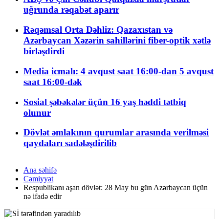
uğrunda rəqabət aparır
Rəqəmsal Orta Dəhliz: Qazaxıstan və
Azərbaycan Xəzərin sahillərini fiber-optik xətlə
birləşdirdi
Media icmalı: 4 avqust saat 16:00-dan 5 avqust
saat 16:00-dək
Sosial şəbəkələr üçün 16 yaş həddi tətbiq
olunur
Dövlət əmlakının qurumlar arasında verilməsi
qaydaları sadələşdirilib
Ana səhifə
Cəmiyyət
Respublikanı aşan dövlət: 28 May bu gün Azərbaycan üçün
nə ifadə edir