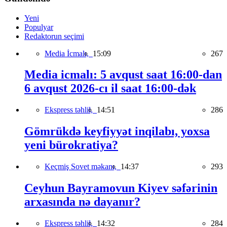
Yeni
Populyar
Redaktorun seçimi
Media İcmalı,
15:09
267
Media icmalı: 5 avqust saat 16:00-dan
6 avqust 2026-cı il saat 16:00-dək
Ekspress təhlil,
14:51
286
Gömrükdə keyfiyyət inqilabı, yoxsa
yeni bürokratiya?
Keçmiş Sovet məkanı,
14:37
293
Ceyhun Bayramovun Kiyev səfərinin
arxasında nə dayanır?
Ekspress təhlil,
14:32
284