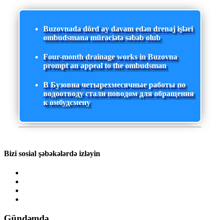
Buzovnada dörd ay davam edən drenaj işləri
ombudsmana müraciətə səbəb olub
Four-month drainage works in Buzovna
prompt an appeal to the ombudsman
В Бузовна четырехмесячные работы по
водоотводу стали поводом для обращения
к омбудсмену
Bizi sosial şəbəkələrdə izləyin
Gündəmdə