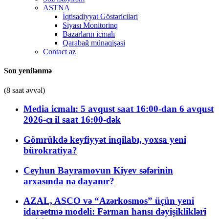
ASTNA
İqtisadiyyat Göstəriciləri
Siyası Monitorinq
Bazarların icmalı
Qarabağ münaqişəsi
Contact az
Son yenilənmə
(8 saat əvvəl)
Media icmalı: 5 avqust saat 16:00-dan 6 avqust
2026-cı il saat 16:00-dək
Gömrükdə keyfiyyət inqilabı, yoxsa yeni
bürokratiya?
Ceyhun Bayramovun Kiyev səfərinin
arxasında nə dayanır?
AZAL, ASCO və “Azərkosmos” üçün yeni
idarəetmə modeli: Fərman hansı dəyişiklikləri