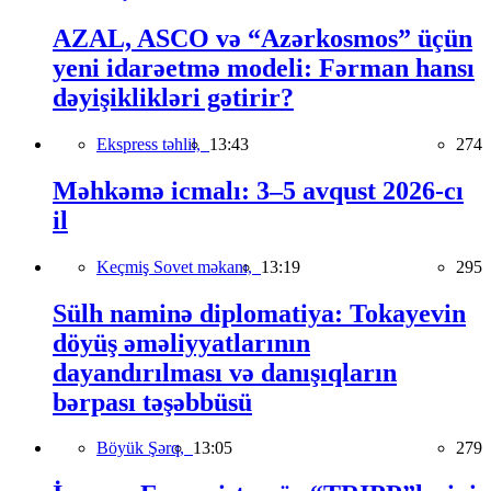
AZAL, ASCO və “Azərkosmos” üçün
yeni idarəetmə modeli: Fərman hansı
dəyişiklikləri gətirir?
Ekspress təhlil,
13:43
274
Məhkəmə icmalı: 3–5 avqust 2026-cı
il
Keçmiş Sovet məkanı,
13:19
295
Sülh naminə diplomatiya: Tokayevin
döyüş əməliyyatlarının
dayandırılması və danışıqların
bərpası təşəbbüsü
Böyük Şərq,
13:05
279