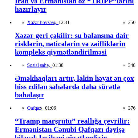
İran və Ermənistan öz “TRIPP”lərini
hazırlayır
Xəzər hövzəsi,
12:31
250
Xəzər geri çəkilir: su balansına dair
risklərin, nəticələrin və zəifliklərin
kompleks qiymətləndirilməsi
Sosial sahə,
01:38
348
Əməkhaqları artır, lakin həyat ən çox
hiss edilən sahələrdə daha sürətlə
bahalaşır
Qafqaz,
01:06
376
“Tramp marşrutu” reallığa çevrilir:
Ermənistan Cənubi Qafqazı dəyişə
biləcək layihəni sürətləndirir