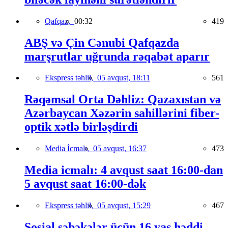
Qafqaz,
00:32
419
ABŞ və Çin Cənubi Qafqazda
marşrutlar uğrunda rəqabət aparır
Ekspress təhlil,
05 avqust, 18:11
561
Rəqəmsal Orta Dəhliz: Qazaxıstan və
Azərbaycan Xəzərin sahillərini fiber-
optik xətlə birləşdirdi
Media İcmalı,
05 avqust, 16:37
473
Media icmalı: 4 avqust saat 16:00-dan
5 avqust saat 16:00-dək
Ekspress təhlil,
05 avqust, 15:29
467
Sosial şəbəkələr üçün 16 yaş həddi