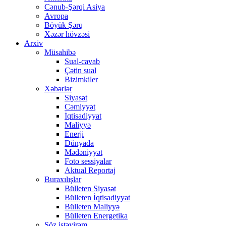
Cənub-Şərqi Asiya
Avropa
Böyük Şərq
Xəzər hövzəsi
Arxiv
Müsahibə
Sual-cavab
Çətin sual
Bizimkiler
Xəbərlər
Siyasət
Cəmiyyət
İqtisadiyyat
Maliyyə
Enerji
Dünyada
Mədəniyyət
Foto sessiyalar
Aktual Reportaj
Buraxılışlar
Bülleten Siyasət
Bülleten İqtisadiyyat
Bülleten Maliyyə
Bülleten Energetika
Söz istəyirəm