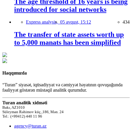
The age threshold of 16 years is being
introduced for social networks
Express analysis,
05 avqust, 15:12
434
The transfer of state assets worth up
to 5,000 manats has been simplified
Haqqımızda
“Turan” siyasət, iqtisadiyyat və cəmiyyət həyatının qovuşuğunda
fəaliyyət göstərən müstəqil analitik qurumdur.
Turan analitik xidməti
Bakı, AZ1010
Süleyman Rəhimov küç.,186, Mən. 24
Tel.: (+99412) 440 11 96
agency@turan.az