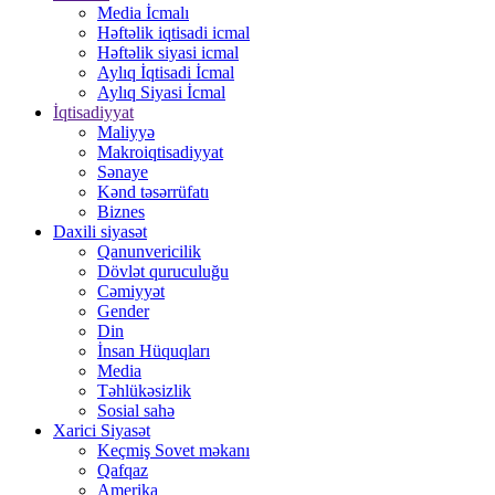
Media İcmalı
Həftəlik iqtisadi icmal
Həftəlik siyasi icmal
Aylıq İqtisadi İcmal
Aylıq Siyasi İcmal
İqtisadiyyat
Maliyyə
Makroiqtisadiyyat
Sənaye
Kənd təsərrüfatı
Biznes
Daxili siyasət
Qanunvericilik
Dövlət quruculuğu
Cəmiyyət
Gender
Din
İnsan Hüquqları
Media
Təhlükəsizlik
Sosial sahə
Xarici Siyasət
Keçmiş Sovet məkanı
Qafqaz
Amerika