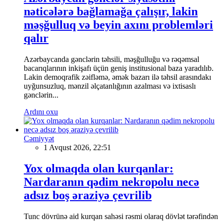
nəticələrə bağlamağa çalışır, lakin
məşğulluq və beyin axını problemləri
qalır
Azərbaycanda gənclərin təhsili, məşğulluğu və rəqəmsal
bacarıqlarının inkişafı üçün geniş institusional baza yaradılıb.
Lakin demoqrafik zəifləmə, əmək bazarı ilə təhsil arasındakı
uyğunsuzluq, mənzil əlçatanlığının azalması və ixtisaslı
gənclərin...
Ardını oxu
Cəmiyyət
1 Avqust 2026, 22:51
Yox olmaqda olan kurqanlar:
Nardaranın qədim nekropolu necə
adsız boş əraziyə çevrilib
Tunc dövrünə aid kurqan sahəsi rəsmi olaraq dövlət tərəfindən