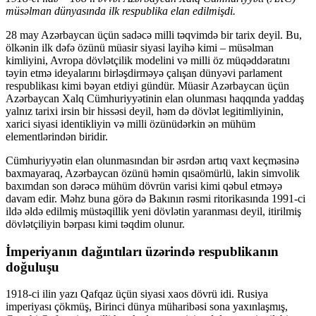
müsəlman dünyasında ilk respublika elan edilmişdi.
28 may Azərbaycan üçün sadəcə milli təqvimdə bir tarix deyil. Bu,
ölkənin ilk dəfə özünü müasir siyasi layihə kimi – müsəlman
kimliyini, Avropa dövlətçilik modelini və milli öz müqəddəratını
təyin etmə ideyalarını birləşdirməyə çalışan dünyəvi parlament
respublikası kimi bəyan etdiyi gündür. Müasir Azərbaycan üçün
Azərbaycan Xalq Cümhuriyyətinin elan olunması haqqında yaddaş
yalnız tarixi irsin bir hissəsi deyil, həm də dövlət legitimliyinin,
xarici siyasi identikliyin və milli özünüdərkin ən mühüm
elementlərindən biridir.
Cümhuriyyətin elan olunmasından bir əsrdən artıq vaxt keçməsinə
baxmayaraq, Azərbaycan özünü həmin qısaömürlü, lakin simvolik
baxımdan son dərəcə mühüm dövrün varisi kimi qəbul etməyə
davam edir. Məhz buna görə də Bakının rəsmi ritorikasında 1991-ci
ildə əldə edilmiş müstəqillik yeni dövlətin yaranması deyil, itirilmiş
dövlətçiliyin bərpası kimi təqdim olunur.
İmperiyanın dağıntıları üzərində respublikanın
doğuluşu
1918-ci ilin yazı Qafqaz üçün siyasi xaos dövrü idi. Rusiya
imperiyası çökmüş, Birinci dünya müharibəsi sona yaxınlaşmış,