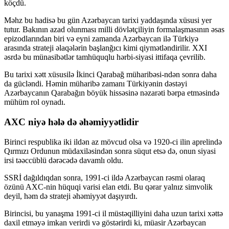
köçdü.
Məhz bu hadisə bu gün Azərbaycan tarixi yaddaşında xüsusi yer
tutur. Bakının azad olunması milli dövlətçiliyin formalaşmasının əsas
epizodlarından biri və eyni zamanda Azərbaycan ilə Türkiyə
arasında strateji əlaqələrin başlanğıcı kimi qiymətləndirilir. XXI
əsrdə bu münasibətlər tamhüquqlu hərbi-siyasi ittifaqa çevrilib.
Bu tarixi xətt xüsusilə İkinci Qarabağ müharibəsi-ndən sonra daha
da gücləndi. Həmin müharibə zamanı Türkiyənin dəstəyi
Azərbaycanın Qarabağın böyük hissəsinə nəzarəti bərpa etməsində
mühüm rol oynadı.
AXC niyə hələ də əhəmiyyətlidir
Birinci respublika iki ildən az mövcud olsa və 1920-ci ilin aprelində
Qırmızı Ordunun müdaxiləsindən sonra süqut etsə də, onun siyasi
irsi təəccüblü dərəcədə davamlı oldu.
SSRİ dağıldıqdan sonra, 1991-ci ildə Azərbaycan rəsmi olaraq
özünü AXC-nin hüquqi varisi elan etdi. Bu qərar yalnız simvolik
deyil, həm də strateji əhəmiyyət daşıyırdı.
Birincisi, bu yanaşma 1991-ci il müstəqilliyini daha uzun tarixi xəttə
daxil etməyə imkan verirdi və göstərirdi ki, müasir Azərbaycan