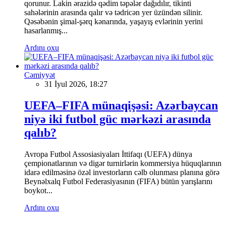
qorunur. Lakin ərazidə qədim təpələr dağıdılır, tikinti
sahələrinin arasında qalır və tədricən yer üzündən silinir.
Qəsəbənin şimal-şərq kənarında, yaşayış evlərinin yerini
hasarlanmış...
Ardını oxu
Cəmiyyət
31 İyul 2026, 18:27
UEFA–FIFA münaqişəsi: Azərbaycan
niyə iki futbol güc mərkəzi arasında
qalıb?
Avropa Futbol Assosiasiyaları İttifaqı (UEFA) dünya
çempionatlarının və digər turnirlərin kommersiya hüquqlarının
idarə edilməsinə özəl investorların cəlb olunması planına görə
Beynəlxalq Futbol Federasiyasının (FIFA) bütün yarışlarını
boykot...
Ardını oxu