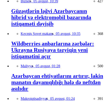
Biznes,
05 avqust, 10:39
427
Güzəştlərin ləğvi Azərbaycanın
hibrid və elektromobil bazarında
istiqaməti dəyişib
Keçmiş Sovet məkanı,
05 avqust, 10:35
368
Wildberries anbarlarına zərbələr:
Ukrayna Rusiyaya təzyiqin yeni
istiqamətini açır
Maliyyə,
05 avqust, 01:28
500
Azərbaycan ehtiyatlarını artırır, lakin
manatın dayanıqlılığı hələ də neftdən
asılıdır
Makroiqtisadiyyat,
05 avqust, 01:24
391