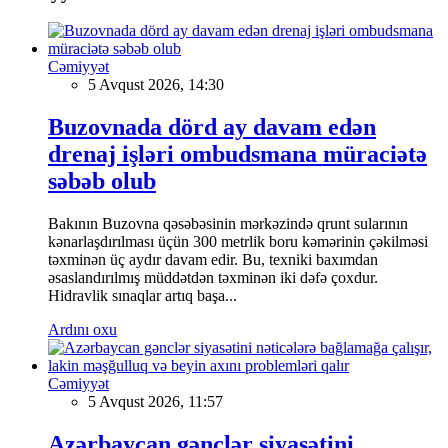
Cəmiyyət
5 Avqust 2026, 14:30
Buzovnada dörd ay davam edən
drenaj işləri ombudsmana müraciətə
səbəb olub
Bakının Buzovna qəsəbəsinin mərkəzində qrunt sularının
kənarlaşdırılması üçün 300 metrlik boru kəmərinin çəkilməsi
təxminən üç aydır davam edir. Bu, texniki baxımdan
əsaslandırılmış müddətdən təxminən iki dəfə çoxdur.
Hidravlik sınaqlar artıq başa...
Ardını oxu
Cəmiyyət
5 Avqust 2026, 11:57
Azərbaycan gənclər siyasətini