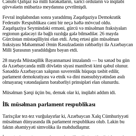
Cənubi Qafqaz isə milli hərəkatların, xarici orduların və inqilabi
qüvvələrin mübarizə meydanına çevrilmişdi.
Fevral inqilabından sonra yaradılmış Zaqafqaziya Demokratik
Federativ Respublikası cəmi bir neçə həftə mövcud oldu.
Zaqafqaziya Seymindəki erməni, gürcü və müsəlman fraksiyaları
regionun gələcəyi ilə bağlı razılığa gələ bilmədilər. 26 mayda
Gürcüstan müstəqilliyini elan etdi. Artıq ertəsi gün müsəlman
fraksiyası Məhəmməd Əmin Rəsulzadənin rəhbərliyi ilə Azərbaycan
Milli Şurasının yaradıldığını bəyan etdi.
28 mayda Müstəqillik Bəyannaməsi imzalandı — bu sənəd bu gün
də Azərbaycanda milli dövlətin siyasi manifesti kimi qəbul olunur.
Sənəddə Azərbaycan xalqının suverenlik hüququ təsbit edilir,
parlament demokratiyası və etnik və dini mənsubiyyətindən asılı
olmayaraq vətəndaşların bərabərliyi prinsipləri elan olunurdu.
Müsəlman Şərqi üçün bu, demək olar ki, inqilabi addım idi.
İlk müsəlman parlament respublikası
Tarixçilər tez-tez vurğulayırlar ki, Azərbaycan Xalq Cümhuriyyəti
müsəlman dünyasında ilk parlament respublikası olub. Lakin bu
faktın əhəmiyyəti simvolika ilə məhdudlaşmır.