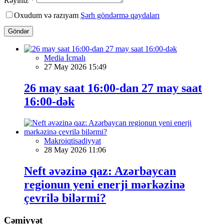
Rəyiniz *
Oxudum və razıyam
Şərh göndərmə qaydaları
Göndər
Media İcmalı
27 May 2026 15:49
26 may saat 16:00-dan 27 may saat
16:00-dək
Makroiqtisadiyyat
28 May 2026 11:06
Neft əvəzinə qaz: Azərbaycan
regionun yeni enerji mərkəzinə
çevrilə bilərmi?
Cəmiyyət