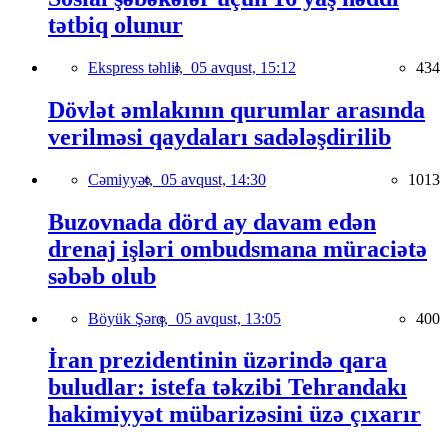
tətbiq olunur
Ekspress təhlil,
05 avqust, 15:12
434
Dövlət əmlakının qurumlar arasında
verilməsi qaydaları sadələşdirilib
Cəmiyyət,
05 avqust, 14:30
1013
Buzovnada dörd ay davam edən
drenaj işləri ombudsmana müraciətə
səbəb olub
Böyük Şərq,
05 avqust, 13:05
400
İran prezidentinin üzərində qara
buludlar: istefa təkzibi Tehrandakı
hakimiyyət mübarizəsini üzə çıxarır