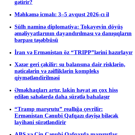
gətirir?
Məhkəmə icmalı: 3–5 avqust 2026-cı il
Sülh naminə diplomatiya: Tokayevin döyüş
əməliyyatlarının dayandırılması və danışıqların
bərpası təşəbbüsü
İran və Ermənistan öz “TRIPP”lərini hazırlayır
Xəzər geri çəkilir: su balansına dair risklərin,
nəticələrin və zəifliklərin kompleks
qiymətləndirilməsi
Əməkhaqları artır, lakin həyat ən çox hiss
edilən sahələrdə daha sürətlə bahalaşır
“Tramp marşrutu” reallığa çevrilir:
Ermənistan Cənubi Qafqazı dəyişə biləcək
layihəni sürətləndirir
ABŞ və Çin Cənubi Qafqazda marşrutlar