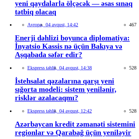
yeni qaydalarla ölçəcək — əsas sınaq
tətbiq olacaq
Avropa,
04 avqust, 14:42
467
Enerji dəhlizi boyunca diplomatiya:
İnyatsio Kassis nə üçün Bakıya və
Aşqabada səfər edir?
Ekspress təhlil,
04 avqust, 14:38
528
İstehsalat qəzalarına qarşı yeni
sığorta modeli: sistem yenilənir,
risklər azalacaqmı?
Ekspress təhlil,
04 avqust, 12:42
528
Azərbaycan kredit zəmanəti sistemini
regionlar və Qarabağ üçün yeniləyir