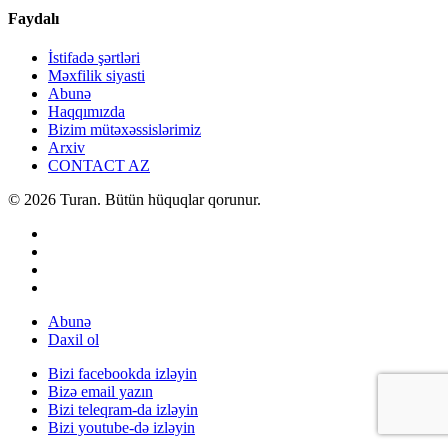
Faydalı
İstifadə şərtləri
Məxfilik siyasti
Abunə
Haqqımızda
Bizim mütəxəssislərimiz
Arxiv
CONTACT AZ
© 2026 Turan. Bütün hüquqlar qorunur.
Abunə
Daxil ol
Bizi facebookda izləyin
Bizə email yazın
Bizi teleqram-da izləyin
Bizi youtube-də izləyin