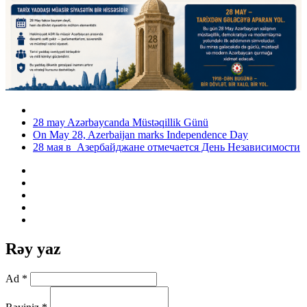
28 may Azərbaycanda Müstəqillik Günü
On May 28, Azerbaijan marks Independence Day
28 мая в Азербайджане отмечается День Независимости
Rəy yaz
Ad *