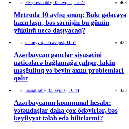
Ekspress təhlil,
05 avqust, 12:27
468
Metroda 10 aylıq sınaq: Bakı gələcəyə
hazırlaşır, bəs sərnişin bu günün
yükünü necə daşıyacaq?
Cəmiyyət,
05 avqust, 11:57
422
Azərbaycan gənclər siyasətini
nəticələrə bağlamağa çalışır, lakin
məşğulluq və beyin axını problemləri
qalır
Sosial sahə,
05 avqust, 10:44
438
Azərbaycanın kommunal hesabı:
vətəndaşlar daha çox ödəyirlər, bəs
keyfiyyət tələb edə bilirlərmi?