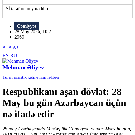
Sİ tərəfindən yaradılıb
Cəmiyyət
28 May 2026, 10:21
2969
A-
A
A+
EN
RU
Mehman Əliyev
Turan analitik xidmətinin rəhbəri
Respublikanı aşan dövlət: 28
May bu gün Azərbaycan üçün
nə ifadə edir
28 may Azərbaycanda Müstəqillik Günü qeyd olunur. Məhz bu gün,
1918-ci ildə – 108 il əvvəl Azərbaycan Xalq Cümhuriyyəti (AXC) –